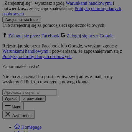
„Zarejestruj się”, wyrażasz zgodę
Warunkami handlowymi
i
potwierdzasz, że się zapoznałeś/łaś się
Polityką ochrony danych
osobowych
.
Zarejestruj się teraz
Lub zarejestruj się za pomocą sieci społecznościowych:
Zaloguj się przez Facebook
Zaloguj się przez Google
Rejestrując się przez Facebook lub Google, wyrażam zgodę z
Warunkami handlowymi
i potwierdzam, że zapoznałem/am się z
Polityką ochrony danych osobowych
.
Zapomniałeś hasła?
Nie ma znaczenia! Po prostu wpisz swój adres e-mail, a my
wyślemy Ci link do utworzenia nowego konta.
Wysłać
Z powrotem
Menu
Zavřít menu
Homepage