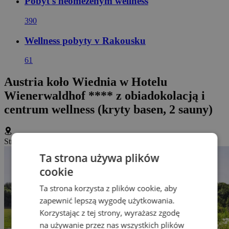
Pobyt s neomezeným wellness
390
Wellness pobyty v Rakousku
61
Austria koło Wiednia w Hotelu
Wienerwaldhof **** z obiadokolacją i
centrum wellness (kryty basen, 2 sauny)
Strohzogl 67, Tullnerbach, Austria
(
Wyświetl na mapie
)
Ta strona używa plików
cookie
Ta strona korzysta z plików cookie, aby
zapewnić lepszą wygodę użytkowania.
Korzystając z tej strony, wyrażasz zgodę
na używanie przez nas wszystkich plików