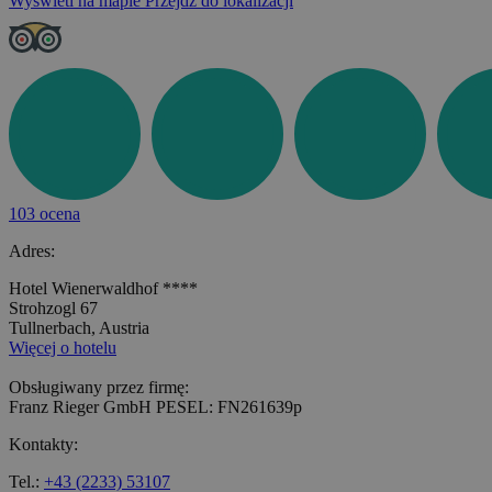
Wyświetl na mapie
Przejdź do lokalizacji
103 ocena
Adres:
Hotel Wienerwaldhof ****
Strohzogl 67
Tullnerbach, Austria
Więcej o hotelu
Obsługiwany przez firmę:
Franz Rieger GmbH PESEL: FN261639p
Kontakty:
Tel.:
+43 (2233) 53107