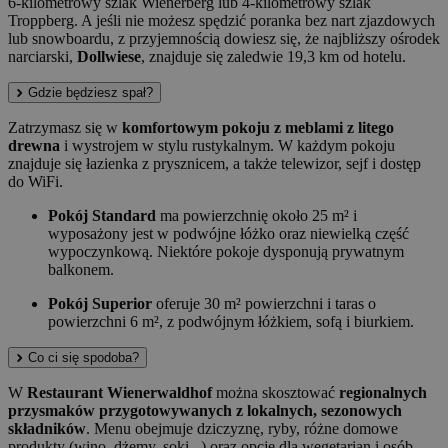
6-kilometrowy szlak Wienerberg lub 4-kilometrowy szlak
Troppberg. A jeśli nie możesz spędzić poranka bez nart zjazdowych
lub snowboardu, z przyjemnością dowiesz się, że najbliższy ośrodek
narciarski,
Dollwiese
, znajduje się zaledwie 19,3 km od hotelu.
Gdzie będziesz spał?
Zatrzymasz się w
komfortowym pokoju z meblami z litego
drewna
i wystrojem w stylu rustykalnym. W każdym pokoju
znajduje się łazienka z prysznicem, a także telewizor, sejf i dostęp
do WiFi.
Pokój Standard
ma powierzchnię około 25 m² i
wyposażony jest w podwójne łóżko oraz niewielką część
wypoczynkową. Niektóre pokoje dysponują prywatnym
balkonem.
Pokój Superior
oferuje 30 m² powierzchni i taras o
powierzchni 6 m², z podwójnym łóżkiem, sofą i biurkiem.
Co ci się spodoba?
W
Restaurant Wienerwaldhof
można skosztować
regionalnych
przysmaków przygotowywanych z lokalnych, sezonowych
składników
. Menu obejmuje dziczyznę, ryby, różne domowe
produkty (wino, dżemy, soki...) oraz opcje dla wegetarian i osób