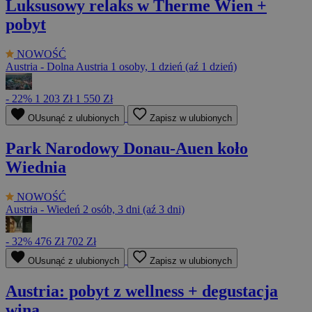
Luksusowy relaks w Therme Wien +
pobyt
NOWOŚĆ
Austria - Dolna Austria
1 osoby, 1 dzień (aź 1 dzień)
- 22%
1 203 Zł
1 550 Zł
OUsunąć z ulubionych
Zapisz w ulubionych
Park Narodowy Donau-Auen koło
Wiednia
NOWOŚĆ
Austria - Wiedeń
2 osób, 3 dni (aź 3 dni)
- 32%
476 Zł
702 Zł
OUsunąć z ulubionych
Zapisz w ulubionych
Austria: pobyt z wellness + degustacja
wina