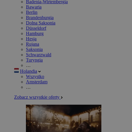
Badenia-Wirtembergia
Bawaria
Berlin
Brandenburgia
Dolna Saksonia
Düsseldorf
Hamburg
Hesja
Rujana
Saksonia
Schwarzwald
Turyngia
…
Holandia
Wszystko
Amsterdam
…
Zobacz wszystkie oferty