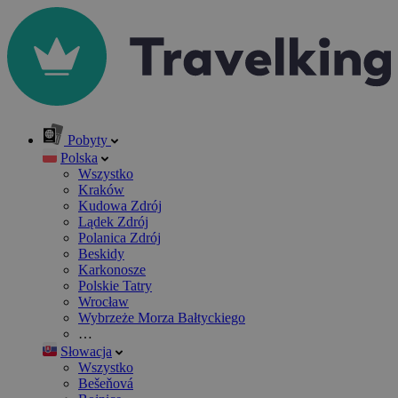
Pobyty
Polska
Wszystko
Kraków
Kudowa Zdrój
Lądek Zdrój
Polanica Zdrój
Beskidy
Karkonosze
Polskie Tatry
Wrocław
Wybrzeże Morza Bałtyckiego
…
Słowacja
Wszystko
Bešeňová