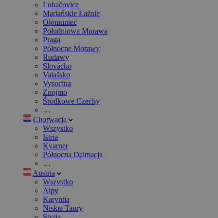
Luhačovice
Mariańskie Łaźnie
Ołomuniec
Południowa Morawa
Praga
Północne Morawy
Rudawy
Slovácko
Valašsko
Vysocina
Znojmo
Środkowe Czechy
…
Chorwacja
Wszystko
Istria
Kvarner
Północna Dalmacja
…
Austria
Wszystko
Alpy
Karyntia
Niskie Taury
Styria