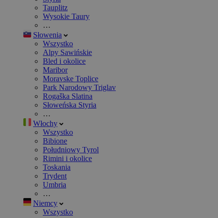
Tauplitz
Wysokie Taury
…
Słowenia
Wszystko
Alpy Sawińskie
Bled i okolice
Maribor
Moravske Toplice
Park Narodowy Triglav
Rogaška Slatina
Słoweńska Styria
…
Włochy
Wszystko
Bibione
Południowy Tyrol
Rimini i okolice
Toskania
Trydent
Umbria
…
Niemcy
Wszystko