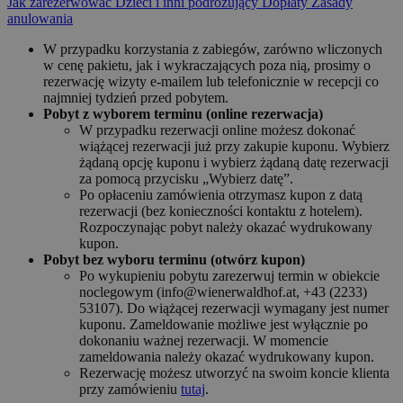
Jak zarezerwować
Dzieci i inni podróżujący
Dopłaty
Zasady
anulowania
W przypadku korzystania z zabiegów, zarówno wliczonych
w cenę pakietu, jak i wykraczających poza nią, prosimy o
rezerwację wizyty e-mailem lub telefonicznie w recepcji co
najmniej tydzień przed pobytem.
Pobyt z wyborem terminu (online rezerwacja)
W przypadku rezerwacji online możesz dokonać
wiążącej rezerwacji już przy zakupie kuponu. Wybierz
żądaną opcję kuponu i wybierz żądaną datę rezerwacji
za pomocą przycisku „Wybierz datę”.
Po opłaceniu zamówienia otrzymasz kupon z datą
rezerwacji (bez konieczności kontaktu z hotelem).
Rozpoczynając pobyt należy okazać wydrukowany
kupon.
Pobyt bez wyboru terminu (otwórz kupon)
Po wykupieniu pobytu zarezerwuj termin w obiekcie
noclegowym (info@wienerwaldhof.at, +43 (2233)
53107). Do wiążącej rezerwacji wymagany jest numer
kuponu. Zameldowanie możliwe jest wyłącznie po
dokonaniu ważnej rezerwacji. W momencie
zameldowania należy okazać wydrukowany kupon.
Rezerwację możesz utworzyć na swoim koncie klienta
przy zamówieniu
tutaj
.