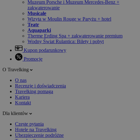
Muzeum Porsche i Muzeum Mercedes-Benz +
zakwaterowanie
Musicale
Wizyta w Moulin Rouge w Paryżu + hotel
Teatr
Aquaparki
Therme Erding Spa + zakwaterowanie premium
Wodny Świat Rulantica: Bilety i pobyt
Kupon podarunkowy
Promocje
O Travelking
O nas
Recenzje i doświadczenia
Travelking pomaga
Kariera
Kontakt
Dla klientów
Częste pytania
Hotele na Travelking
Ubezpieczenie podróżne