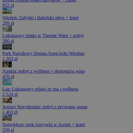
952 zł
Wiedeń: Zabytki i diabelski młyn + hotel
299 zł
Luksusowy relaks w Therme Wien + pobyt
386 zł
Park Narodowy Donau-Auen koło Wiednia
1 203 zł
Austria: pobyt z wellness + degustacja wina
476 zł
Laa: Luksusowy relaks ze spa i wellness
2 524 zł
Jezioro Nezyderskie: pobyt z prywatną sauną
1 463 zł
Największy park rozrywki w Austrii + hotel
559 zł