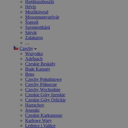
Hajdúszoboszló
Hévíz
Mezőkövesd
Mosonmagyaróvár
Šoproň
Szentgotthárd
Sárvár
Zalakaros
…
Czechy
Wszystko
Adršpach
Czeskie Beskidy
Białe Karpaty
Brno
Czechy Południowe
Czechy Północne
Czechy Wschodnie
Czeskie Góry Izerskie
Czeskie Góry Orlickie
Harrachov
Jeseniki
Czeskie Karkonosze
Karlowe Wary
Lednice i Valtice