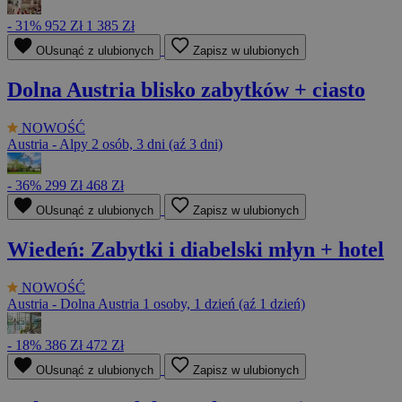
- 31%
952 Zł
1 385 Zł
OUsunąć z ulubionych
Zapisz w ulubionych
Dolna Austria blisko zabytków + ciasto
NOWOŚĆ
Austria - Alpy
2 osób, 3 dni (aź 3 dni)
- 36%
299 Zł
468 Zł
OUsunąć z ulubionych
Zapisz w ulubionych
Wiedeń: Zabytki i diabelski młyn + hotel
NOWOŚĆ
Austria - Dolna Austria
1 osoby, 1 dzień (aź 1 dzień)
- 18%
386 Zł
472 Zł
OUsunąć z ulubionych
Zapisz w ulubionych