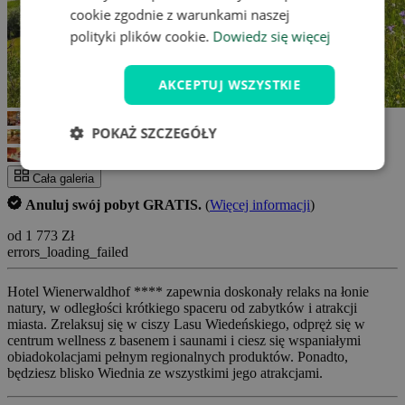
cookie zgodnie z warunkami naszej
polityki plików cookie.
Dowiedz się więcej
AKCEPTUJ WSZYSTKIE
POKAŻ SZCZEGÓŁY
Cała galeria
Anuluj swój pobyt GRATIS.
(
Więcej informacji
)
od 1 773 Zł
errors_loading_failed
Hotel Wienerwaldhof **** zapewnia doskonały relaks na łonie
natury, w odległości krótkiego spaceru od zabytków i atrakcji
miasta. Zrelaksuj się w ciszy Lasu Wiedeńskiego, odpręż się w
centrum wellness z basenem i saunami i ciesz się wspaniałymi
obiadokolacjami pełnym regionalnych produktów. Ponadto,
będziesz blisko Wiednia ze wszystkimi jego atrakcjami.