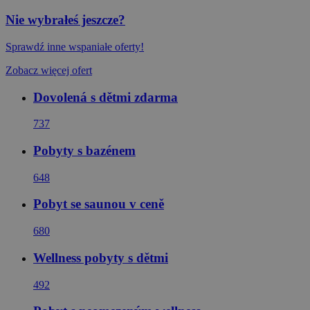
Nie wybrałeś jeszcze?
Sprawdź inne wspaniałe oferty!
Zobacz więcej ofert
Dovolená s dětmi zdarma
737
Pobyty s bazénem
648
Pobyt se saunou v ceně
680
Wellness pobyty s dětmi
492