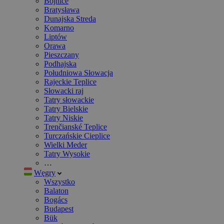
Bojnice
Bratysława
Dunajska Streda
Komarno
Liptów
Orawa
Pieszczany
Podhajska
Południowa Słowacja
Rajeckie Teplice
Słowacki raj
Tatry słowackie
Tatry Bielskie
Tatry Niskie
Trenčianské Teplice
Turczańskie Cieplice
Wielki Meder
Tatry Wysokie
…
Węgry
Wszystko
Balaton
Bogács
Budapest
Bük