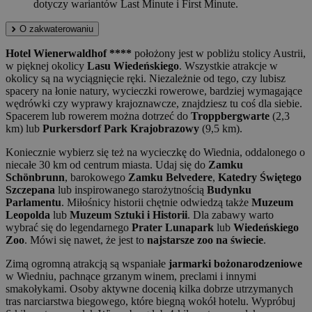
dotyczy wariantów Last Minute i First Minute.
O zakwaterowaniu
Hotel Wienerwaldhof ****
położony jest w pobliżu stolicy Austrii,
w pięknej okolicy
Lasu Wiedeńskiego
. Wszystkie atrakcje w
okolicy są na wyciągnięcie ręki. Niezależnie od tego, czy lubisz
spacery na łonie natury, wycieczki rowerowe, bardziej wymagające
wędrówki czy wyprawy krajoznawcze, znajdziesz tu coś dla siebie.
Spacerem lub rowerem można dotrzeć do
Troppbergwarte
(2,3
km) lub
Purkersdorf Park Krajobrazowy
(9,5 km).
Koniecznie wybierz się też na wycieczkę do Wiednia, oddalonego o
niecałe 30 km od centrum miasta. Udaj się do
Zamku
Schönbrunn
, barokowego
Zamku Belvedere
,
Katedry Świętego
Szczepana
lub inspirowanego starożytnością
Budynku
Parlamentu
. Miłośnicy historii chętnie odwiedzą także
Muzeum
Leopolda
lub
Muzeum Sztuki i Historii
. Dla zabawy warto
wybrać się do legendarnego
Prater Lunapark
lub
Wiedeńskiego
Zoo
. Mówi się nawet, że jest to
najstarsze zoo na świecie
.
Zimą ogromną atrakcją są wspaniałe
jarmarki bożonarodzeniowe
w Wiedniu, pachnące grzanym winem, preclami i innymi
smakołykami. Osoby aktywne docenią kilka dobrze utrzymanych
tras narciarstwa biegowego, które biegną wokół hotelu. Wypróbuj