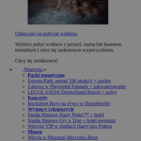
Odpocznij na pobycie wellness
Wybierz pobyt wellness z jacuzzi, sauną lub basenem
termalnym i ciesz się zasłużonym wypoczynkiem.
Chcę się zrelaksować
Wrażenia
Parki tematyczne
Europa-Park: ponad 100 atrakcji + nocleg
Zabawa w Playmobil Funpark + zakwaterowanie
LEGOLAND® Deutschland Resort + pobyt
Koncerty
Backstreet Boys na żywo w Düsseldorfie
Wystawy i ekspozycje
Studia filmowe Harry Potter™ + hotel
Studia filmowe Gry o Tron + hotel premium
Wieczór VIP w studiach Harry'ego Pottera
Muzea
Wizyta w Muzeum Mercedes-Benz