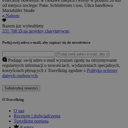
Polecamy odwiedzić te ciekawe miejsca i tereny w pobliżu 20 km
od miejsca noclegu: Pałac Schönbrunn i zoo, Ulica handlowa
Mariahilfer Straße
Nahoru
Razem już wybraliśmy
331 708 Zł na projekty charytatywne
.
Podaj swój adres e-mail, aby zapisać się do newslettera
Podając swój adres e-mail wyrażam zgodę na otrzymywanie
regularnych informacji o nowościach, wydarzeniach specjalnych,
korzyściach płynących z Travelking zgodnie z
Polityką ochrony
danych osobowych
.
Subskrybuj nowości
O Travelking
O nas
Recenzje i doświadczenia
Travelking pomaga
Kariera