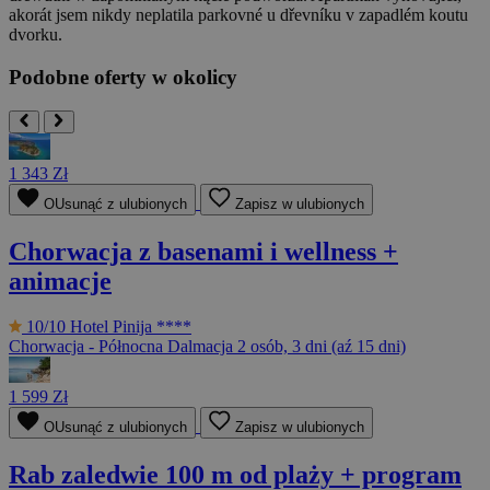
akorát jsem nikdy neplatila parkovné u dřevníku v zapadlém koutu
dvorku.
Podobne oferty w okolicy
1 343 Zł
OUsunąć z ulubionych
Zapisz w ulubionych
Chorwacja z basenami i wellness +
animacje
10/10
Hotel Pinija ****
Chorwacja - Północna Dalmacja
2 osób, 3 dni (aź 15 dni)
1 599 Zł
OUsunąć z ulubionych
Zapisz w ulubionych
Rab zaledwie 100 m od plaży + program