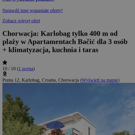
Sprawdź inne wspaniałe oferty!
Zobacz więcej ofert
Chorwacja: Karlobag tylko 400 m od
plaży w Apartamentach Bačić dla 3 osób
+ klimatyzacja, kuchnia i taras
10 / 10
(
1 ocena
)
Punta 12, Karlobag, Croatia, Chorwacja
(
Wyświetl na mapie
)