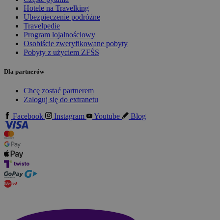
Hotele na Travelking
Ubezpieczenie podróżne
Travelpedie
Program lojalnościowy
Osobiście zweryfikowane pobyty
Pobyty z użyciem ZFŚS
Dla partnerów
Chcę zostać partnerem
Zaloguj się do extranetu
Facebook
Instagram
Youtube
Blog