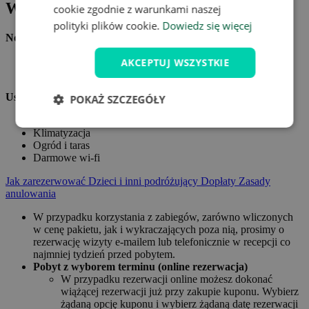
W cenie oferty
cookie zgodnie z warunkami naszej
polityki plików cookie.
Dowiedz się więcej
Noclegi:
Zakwaterowanie dla trzech osób w apartamencie w Bačić
AKCEPTUJ WSZYSTKIE
Apartments
Usługi:
POKAŻ SZCZEGÓŁY
W pełni wyposażona kuchnia
Klimatyzacja
Ogród i taras
Darmowe wi-fi
Jak zarezerwować
Dzieci i inni podróżujący
Dopłaty
Zasady
anulowania
W przypadku korzystania z zabiegów, zarówno wliczonych
w cenę pakietu, jak i wykraczających poza nią, prosimy o
rezerwację wizyty e-mailem lub telefonicznie w recepcji co
najmniej tydzień przed pobytem.
Pobyt z wyborem terminu (online rezerwacja)
W przypadku rezerwacji online możesz dokonać
wiążącej rezerwacji już przy zakupie kuponu. Wybierz
żądaną opcję kuponu i wybierz żądaną datę rezerwacji