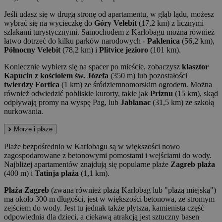
Jeśli udasz się w drugą stronę od apartamentu, w głąb lądu, możesz
wybrać się na wycieczkę do
Góry Velebit
(17,2 km) z licznymi
szlakami turystycznymi. Samochodem z Karlobagu można również
łatwo dotrzeć do kilku parków narodowych -
Paklenica
(56,2 km),
Północny Velebit
(78,2 km) i
Plitvice jezioro
(101 km).
Koniecznie wybierz się na spacer po mieście, zobaczysz
klasztor
Kapucin z kościołem św. Józefa
(350 m) lub pozostałości
twierdzy Fortica
(1 km) ze śródziemnomorskim ogrodem. Można
również odwiedzić pobliskie kurorty, takie jak
Priznu
(15 km), skąd
odpływają promy na wyspę Pag, lub
Jablanac
(31,5 km) ze szkołą
nurkowania.
Morze i plaże
Plaże bezpośrednio w Karlobagu są w większości nowo
zagospodarowane z betonowymi pomostami i wejściami do wody.
Najbliżej apartamentów znajdują się popularne plaże
Zagreb plaża
(400 m) i
Tatinja plaża
(1,1 km).
Plaża Zagreb
(zwana również plażą Karlobag lub "plażą miejską")
ma około 300 m długości, jest w większości betonowa, ze stromym
zejściem do wody. Jest tu jednak także płytsza, kamienista część
odpowiednia dla dzieci, a ciekawą atrakcją jest sztuczny basen