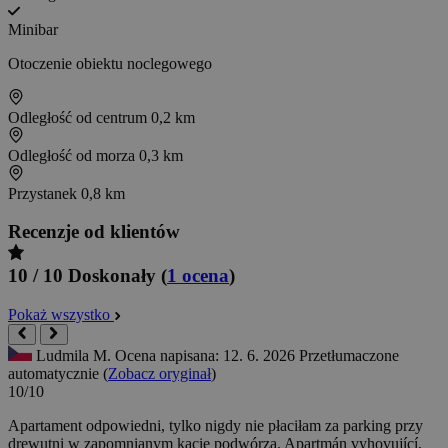
Minibar
Otoczenie obiektu noclegowego
Odległość od centrum
0,2 km
Odległość od morza
0,3 km
Przystanek
0,8 km
Recenzje od klientów
10 / 10
Doskonały
(
1 ocena
)
Pokaż wszystko
Ludmila M.
Ocena napisana: 12. 6. 2026
Przetłumaczone
automatycznie (
Zobacz oryginał
)
10/10
Apartament odpowiedni, tylko nigdy nie płaciłam za parking przy
drewutni w zapomnianym kącie podwórza.
Apartmán vyhovující,