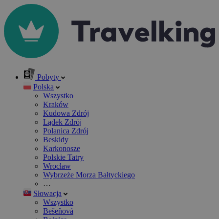
Pobyty
Polska
Wszystko
Kraków
Kudowa Zdrój
Lądek Zdrój
Polanica Zdrój
Beskidy
Karkonosze
Polskie Tatry
Wrocław
Wybrzeże Morza Bałtyckiego
…
Słowacja
Wszystko
Bešeňová