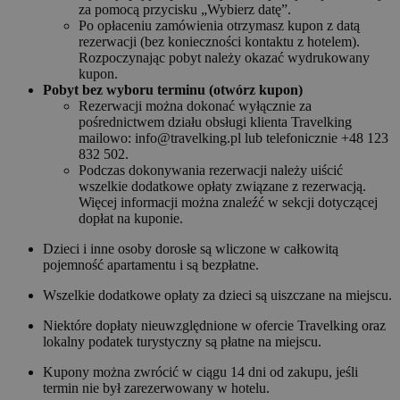
za pomocą przycisku „Wybierz datę”.
Po opłaceniu zamówienia otrzymasz kupon z datą
rezerwacji (bez konieczności kontaktu z hotelem).
Rozpoczynając pobyt należy okazać wydrukowany
kupon.
Pobyt bez wyboru terminu (otwórz kupon)
Rezerwacji można dokonać wyłącznie za
pośrednictwem działu obsługi klienta Travelking
mailowo: info@travelking.pl lub telefonicznie +48 123
832 502.
Podczas dokonywania rezerwacji należy uiścić
wszelkie dodatkowe opłaty związane z rezerwacją.
Więcej informacji można znaleźć w sekcji dotyczącej
dopłat na kuponie.
Dzieci i inne osoby dorosłe są wliczone w całkowitą
pojemność apartamentu i są bezpłatne.
Wszelkie dodatkowe opłaty za dzieci są uiszczane na miejscu.
Niektóre dopłaty nieuwzględnione w ofercie Travelking oraz
lokalny podatek turystyczny są płatne na miejscu.
Kupony można zwrócić w ciągu 14 dni od zakupu, jeśli
termin nie był zarezerwowany w hotelu.