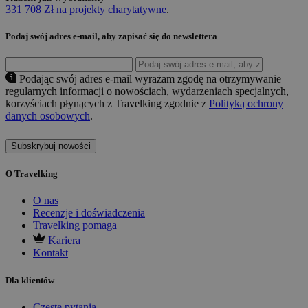
331 708 Zł na projekty charytatywne
.
Podaj swój adres e-mail, aby zapisać się do newslettera
Podając swój adres e-mail wyrażam zgodę na otrzymywanie
regularnych informacji o nowościach, wydarzeniach specjalnych,
korzyściach płynących z Travelking zgodnie z
Polityką ochrony
danych osobowych
.
Subskrybuj nowości
O Travelking
O nas
Recenzje i doświadczenia
Travelking pomaga
Kariera
Kontakt
Dla klientów
Częste pytania