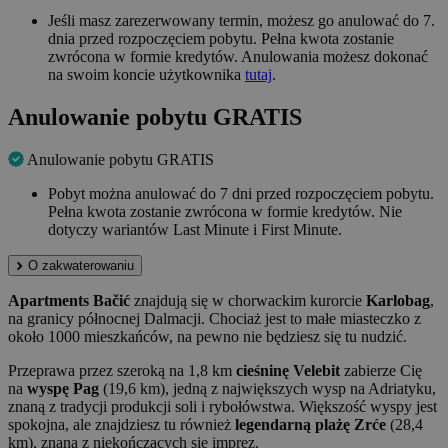
Jeśli masz zarezerwowany termin, możesz go anulować do 7.
dnia przed rozpoczęciem pobytu. Pełna kwota zostanie
zwrócona w formie kredytów. Anulowania możesz dokonać
na swoim koncie użytkownika
tutaj
.
Anulowanie pobytu GRATIS
Anulowanie pobytu GRATIS
Pobyt można anulować do 7 dni przed rozpoczęciem pobytu.
Pełna kwota zostanie zwrócona w formie kredytów. Nie
dotyczy wariantów Last Minute i First Minute.
O zakwaterowaniu
Apartments Bačić
znajdują się w chorwackim kurorcie
Karlobag
,
na granicy północnej Dalmacji. Chociaż jest to małe miasteczko z
około 1000 mieszkańców, na pewno nie będziesz się tu nudzić.
Przeprawa przez szeroką na 1,8 km
cieśninę Velebit
zabierze Cię
na
wyspę Pag
(19,6 km), jedną z największych wysp na Adriatyku,
znaną z tradycji produkcji soli i rybołówstwa. Większość wyspy jest
spokojna, ale znajdziesz tu również
legendarną plażę Zrće
(28,4
km), znaną z niekończących się imprez.