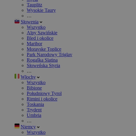
Tauplitz
Wysokie Taury
…
Słowenia
Wszystko
Alpy Sawińskie
Bled i okolice
Maribor
Moravske Toplice
Park Narodowy Triglav
Rogaška Slatina
Słoweńska Styria
…
Włochy
Wszystko
Bibione
Południowy Tyrol
Rimini i okolice
Toskania
Trydent
Umbria
…
Niemcy
Wszystko