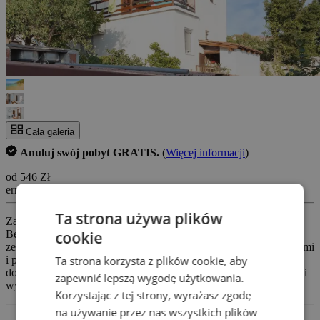
Cała galeria
Anuluj swój pobyt GRATIS.
(
Więcej informacji
)
od 546 Zł
errors_loading_failed
Ta strona używa plików
Zapraszamy na przyjemne wakacje w apartamentach Bačić.
cookie
Będziesz zaledwie kilka kroków od plaży, a dzięki ogrodowi i
zewnętrznemu tarasowi możesz cieszyć się imponującymi widokami
Ta strona korzysta z plików cookie, aby
i piękną otaczającą przyrodą do syta. Klimatyzacja pozwoli Ci
dobrze się wyspać, a do Twojej dyspozycji będzie również w pełni
zapewnić lepszą wygodę użytkowania.
wyposażona kuchnia.
Korzystając z tej strony, wyrażasz zgodę
na używanie przez nas wszystkich plików