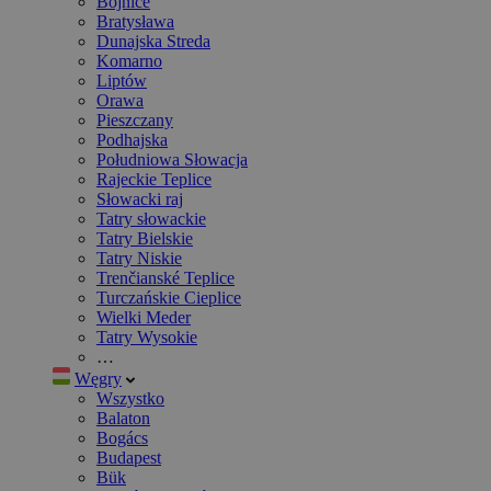
Bojnice
Bratysława
Dunajska Streda
Komarno
Liptów
Orawa
Pieszczany
Podhajska
Południowa Słowacja
Rajeckie Teplice
Słowacki raj
Tatry słowackie
Tatry Bielskie
Tatry Niskie
Trenčianské Teplice
Turczańskie Cieplice
Wielki Meder
Tatry Wysokie
…
Węgry
Wszystko
Balaton
Bogács
Budapest
Bük