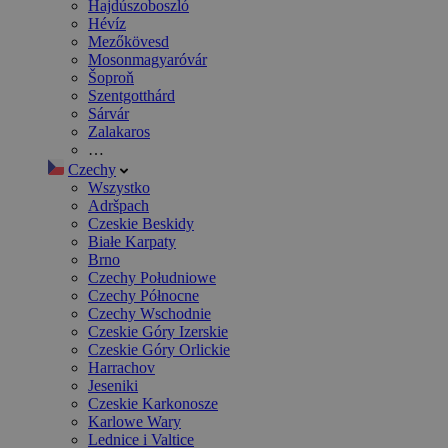
Hajdúszoboszló
Hévíz
Mezőkövesd
Mosonmagyaróvár
Šoproň
Szentgotthárd
Sárvár
Zalakaros
…
Czechy
Wszystko
Adršpach
Czeskie Beskidy
Białe Karpaty
Brno
Czechy Południowe
Czechy Północne
Czechy Wschodnie
Czeskie Góry Izerskie
Czeskie Góry Orlickie
Harrachov
Jeseniki
Czeskie Karkonosze
Karlowe Wary
Lednice i Valtice