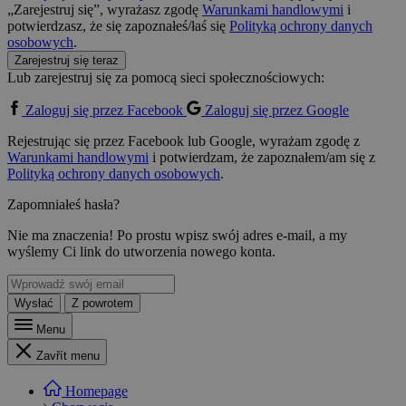
„Zarejestruj się”, wyrażasz zgodę
Warunkami handlowymi
i
potwierdzasz, że się zapoznałeś/łaś się
Polityką ochrony danych
osobowych
.
Zarejestruj się teraz
Lub zarejestruj się za pomocą sieci społecznościowych:
Zaloguj się przez Facebook
Zaloguj się przez Google
Rejestrując się przez Facebook lub Google, wyrażam zgodę z
Warunkami handlowymi
i potwierdzam, że zapoznałem/am się z
Polityką ochrony danych osobowych
.
Zapomniałeś hasła?
Nie ma znaczenia! Po prostu wpisz swój adres e-mail, a my
wyślemy Ci link do utworzenia nowego konta.
Wysłać
Z powrotem
Menu
Zavřít menu
Homepage