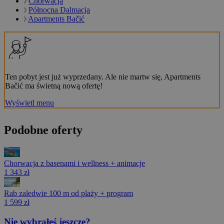
Chorwacja
Północna Dalmacja
Apartments Bačić
Ten pobyt jest już wyprzedany. Ale nie martw się, Apartments
Bačić ma świetną nową ofertę!
Wyświetl menu
Podobne oferty
Chorwacja z basenami i wellness + animacje
1 343 zł
Rab zaledwie 100 m od plaży + program
1 599 zł
Nie wybrałeś jeszcze?