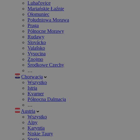
Luhačovice
Mariańskie Łaźnie
Ołomuniec
Południowa Morawa
Praga
Północne Morawy
Rudawy
Slovácko
Valašsko
Vysocina
Znojmo
Środkowe Czechy
…
Chorwacja
Wszystko
Istria
Kvarner
Północna Dalmacja
…
Austria
Wszystko
Alpy
Karyntia
Niskie Taury
Styria