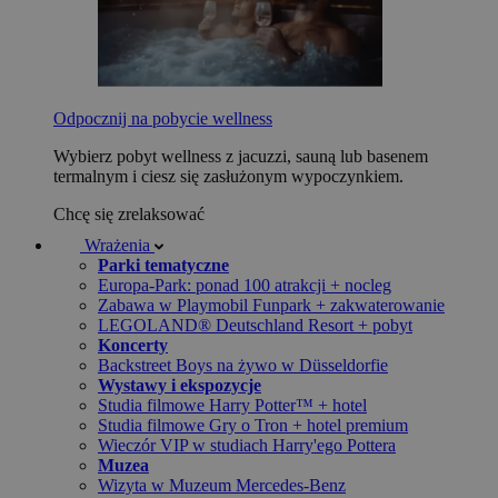
Odpocznij na pobycie wellness
Wybierz pobyt wellness z jacuzzi, sauną lub basenem
termalnym i ciesz się zasłużonym wypoczynkiem.
Chcę się zrelaksować
Wrażenia
Parki tematyczne
Europa-Park: ponad 100 atrakcji + nocleg
Zabawa w Playmobil Funpark + zakwaterowanie
LEGOLAND® Deutschland Resort + pobyt
Koncerty
Backstreet Boys na żywo w Düsseldorfie
Wystawy i ekspozycje
Studia filmowe Harry Potter™ + hotel
Studia filmowe Gry o Tron + hotel premium
Wieczór VIP w studiach Harry'ego Pottera
Muzea
Wizyta w Muzeum Mercedes-Benz