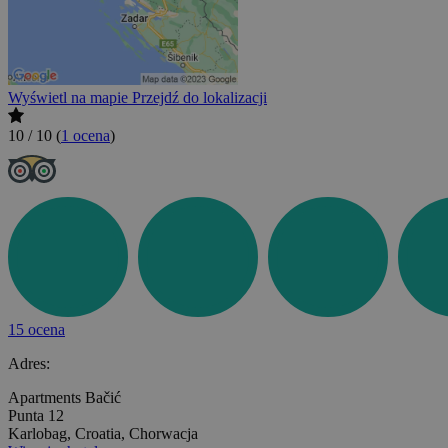
Wyświetl na mapie
Przejdź do lokalizacji
10 / 10
(
1 ocena
)
15 ocena
Adres:
Apartments Bačić
Punta 12
Karlobag, Croatia, Chorwacja