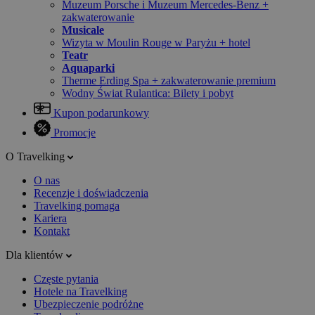
Muzeum Porsche i Muzeum Mercedes-Benz +
zakwaterowanie
Musicale
Wizyta w Moulin Rouge w Paryżu + hotel
Teatr
Aquaparki
Therme Erding Spa + zakwaterowanie premium
Wodny Świat Rulantica: Bilety i pobyt
Kupon podarunkowy
Promocje
O Travelking
O nas
Recenzje i doświadczenia
Travelking pomaga
Kariera
Kontakt
Dla klientów
Częste pytania
Hotele na Travelking
Ubezpieczenie podróżne