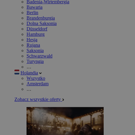
Badenia-Wirtembergia
Bawaria
Berlin
Brandenburgia
Dolna Saksonia
Düsseldorf
Hamburg
Hesja
Rujana
Saksonia
Schwarzwald
Turyngia
…
Holandia
Wszystko
Amsterdam
…
Zobacz wszystkie oferty