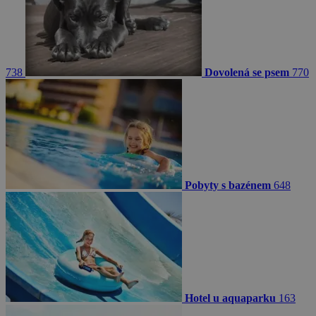
738
Dovolená se psem
770
Pobyty s bazénem
648
Hotel u aquaparku
163