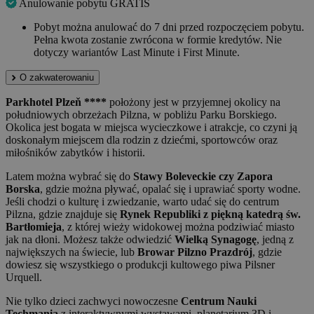
Anulowanie pobytu GRATIS
Pobyt można anulować do 7 dni przed rozpoczęciem pobytu.
Pełna kwota zostanie zwrócona w formie kredytów. Nie
dotyczy wariantów Last Minute i First Minute.
O zakwaterowaniu
Parkhotel Plzeň ****
położony jest w przyjemnej okolicy na
południowych obrzeżach Pilzna, w pobliżu Parku Borskiego.
Okolica jest bogata w miejsca wycieczkowe i atrakcje, co czyni ją
doskonałym miejscem dla rodzin z dziećmi, sportowców oraz
miłośników zabytków i historii.
Latem można wybrać się do
Stawy Boleveckie czy Zapora
Borska
, gdzie można pływać, opalać się i uprawiać sporty wodne.
Jeśli chodzi o kulturę i zwiedzanie, warto udać się do centrum
Pilzna, gdzie znajduje się
Rynek Republiki z piękną katedrą św.
Bartłomieja
, z której wieży widokowej można podziwiać miasto
jak na dłoni. Możesz także odwiedzić
Wielką Synagogę
, jedną z
największych na świecie, lub
Browar Pilzno Prazdrój
, gdzie
dowiesz się wszystkiego o produkcji kultowego piwa Pilsner
Urquell.
Nie tylko dzieci zachwyci nowoczesne
Centrum Nauki
Techmania
z interaktywnymi wystawami, planetarium 3D i