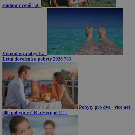
snídaní v ceně
566
Víkendový pobyt
641
Letní dovolená a pobyty 2026
780
Pobyty pro dva - více než
600 pobytů v ČR a Evropě
1112