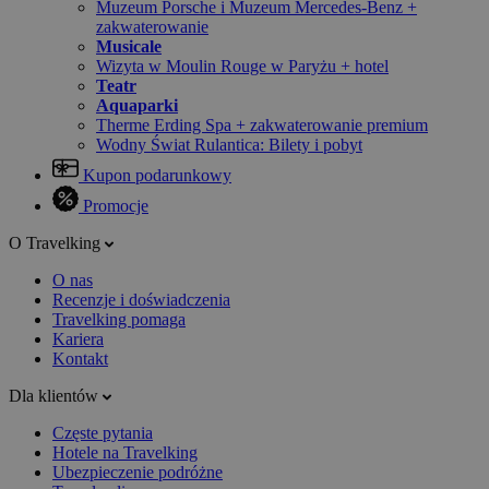
Muzeum Porsche i Muzeum Mercedes-Benz +
zakwaterowanie
Musicale
Wizyta w Moulin Rouge w Paryżu + hotel
Teatr
Aquaparki
Therme Erding Spa + zakwaterowanie premium
Wodny Świat Rulantica: Bilety i pobyt
Kupon podarunkowy
Promocje
O Travelking
O nas
Recenzje i doświadczenia
Travelking pomaga
Kariera
Kontakt
Dla klientów
Częste pytania
Hotele na Travelking
Ubezpieczenie podróżne