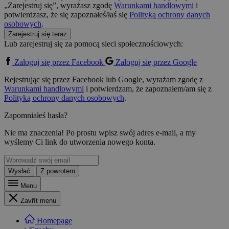
„Zarejestruj się”, wyrażasz zgodę
Warunkami handlowymi
i
potwierdzasz, że się zapoznałeś/łaś się
Polityką ochrony danych
osobowych
.
Zarejestruj się teraz
Lub zarejestruj się za pomocą sieci społecznościowych:
Zaloguj się przez Facebook
Zaloguj się przez Google
Rejestrując się przez Facebook lub Google, wyrażam zgodę z
Warunkami handlowymi
i potwierdzam, że zapoznałem/am się z
Polityką ochrony danych osobowych
.
Zapomniałeś hasła?
Nie ma znaczenia! Po prostu wpisz swój adres e-mail, a my
wyślemy Ci link do utworzenia nowego konta.
Wysłać
Z powrotem
Menu
Zavřít menu
Homepage