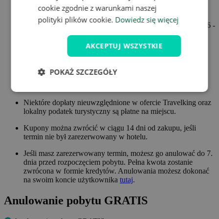
cookie zgodnie z warunkami naszej
polityki plików cookie.
Dowiedz się więcej
Kupon nie może zostać zrealizowany w terminie 24.12.2026 -
26.12.2026 i 31.12.2026 - 1.01.2027.
AKCEPTUJ WSZYSTKIE
Dzieci do 2,9 lat gratis - bez dodatkowego łóżka i posiłków.
Dzieci do 17,9 lat 700 Kč/noc - w tym dodatkowe łóżko i
śniadanie.
POKAŻ SZCZEGÓŁY
Osoba powyżej 18 roku życia 700 Kč/noc - w tym
dodatkowe łóżko i śniadanie.
Niektóre dopłaty nieuwzględnione w ofercie Travelking oraz
lokalny podatek turystyczny są płatne na miejscu.
Kupony można zwrócić w ciągu 14 dni od zakupu, jeśli
termin nie był zarezerwowany w hotelu.
Jeśli masz zarezerwowany termin, możesz go anulować do 7.
dnia przed rozpoczęciem pobytu. Pełna kwota zostanie
zwrócona w formie kredytów. Anulowania możesz dokonać
na swoim koncie użytkownika
tutaj
.
Anulowanie pobytu GRATIS