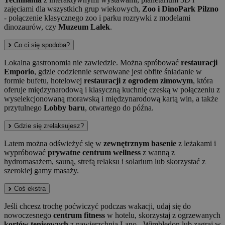
zajęciami dla wszystkich grup wiekowych,
Zoo i DinoPark Pilzno
- połączenie klasycznego zoo i parku rozrywki z modelami
dinozaurów, czy
Muzeum Lalek
.
Co ci się spodoba?
Lokalna gastronomia nie zawiedzie. Można spróbować
restauracji
Emporio
, gdzie codziennie serwowane jest obfite śniadanie w
formie bufetu, hotelowej
restauracji z ogrodem zimowym
, która
oferuje międzynarodową i klasyczną kuchnię czeską w połączeniu z
wyselekcjonowaną morawską i międzynarodową kartą win, a także
przytulnego
Lobby baru
, otwartego do późna.
Gdzie się zrelaksujesz?
Latem można odświeżyć się w
zewnętrznym basenie
z leżakami i
wypróbować
prywatne centrum wellness
z wanną z
hydromasażem, sauną, strefą relaksu i solarium lub skorzystać z
szerokiej gamy masaży.
Coś ekstra
Jeśli chcesz trochę poćwiczyć podczas wakacji, udaj się do
nowoczesnego
centrum fitness
w hotelu, skorzystaj z ogrzewanych
kortów tenisowych
z nawierzchnią Lano - Wimbledon lub zagraj w