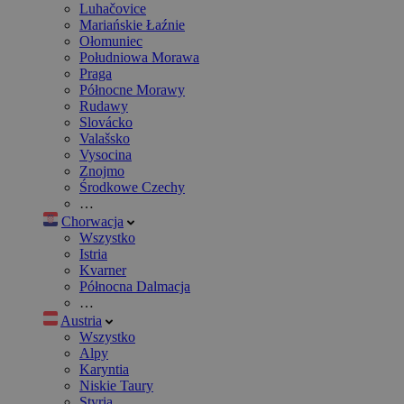
Luhačovice
Mariańskie Łaźnie
Ołomuniec
Południowa Morawa
Praga
Północne Morawy
Rudawy
Slovácko
Valašsko
Vysocina
Znojmo
Środkowe Czechy
…
Chorwacja
Wszystko
Istria
Kvarner
Północna Dalmacja
…
Austria
Wszystko
Alpy
Karyntia
Niskie Taury
Styria