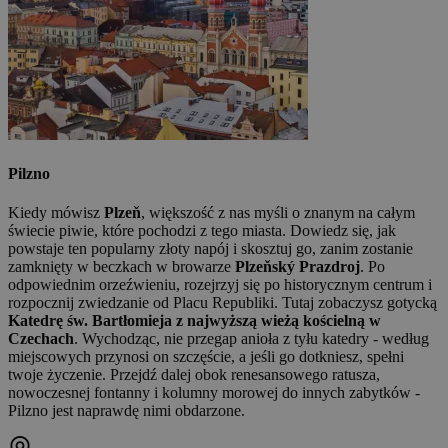
Pilzno
Kiedy mówisz
Plzeň
, większość z nas myśli o znanym na całym
świecie piwie, które pochodzi z tego miasta. Dowiedz się, jak
powstaje ten popularny złoty napój i skosztuj go, zanim zostanie
zamknięty w beczkach w browarze
Plzeňský Prazdroj
. Po
odpowiednim orzeźwieniu, rozejrzyj się po historycznym centrum i
rozpocznij zwiedzanie od Placu Republiki. Tutaj zobaczysz gotycką
Katedrę św. Bartłomieja z najwyższą wieżą kościelną w
Czechach
. Wychodząc, nie przegap anioła z tyłu katedry - według
miejscowych przynosi on szczęście, a jeśli go dotkniesz, spełni
twoje życzenie. Przejdź dalej obok renesansowego ratusza,
nowoczesnej fontanny i kolumny morowej do innych zabytków -
Pilzno jest naprawdę nimi obdarzone.