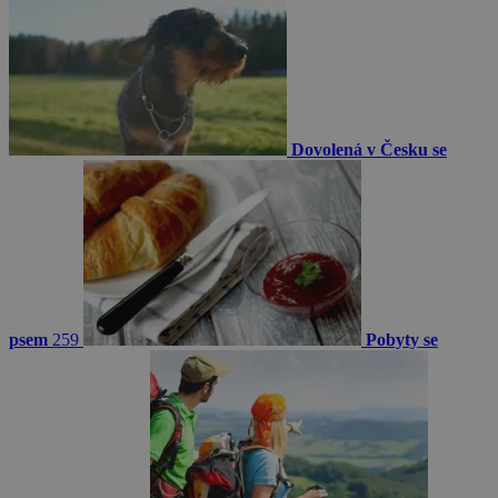
Dovolená v Česku se
psem
259
Pobyty se