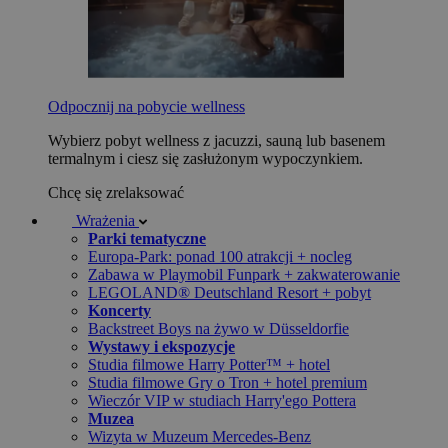
Odpocznij na pobycie wellness
Wybierz pobyt wellness z jacuzzi, sauną lub basenem
termalnym i ciesz się zasłużonym wypoczynkiem.
Chcę się zrelaksować
Wrażenia
Parki tematyczne
Europa-Park: ponad 100 atrakcji + nocleg
Zabawa w Playmobil Funpark + zakwaterowanie
LEGOLAND® Deutschland Resort + pobyt
Koncerty
Backstreet Boys na żywo w Düsseldorfie
Wystawy i ekspozycje
Studia filmowe Harry Potter™ + hotel
Studia filmowe Gry o Tron + hotel premium
Wieczór VIP w studiach Harry'ego Pottera
Muzea
Wizyta w Muzeum Mercedes-Benz