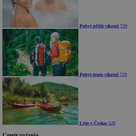
Pobyt příští víkend
729
Pobyt tento víkend
729
Léto v Česku
328
Częste pytania