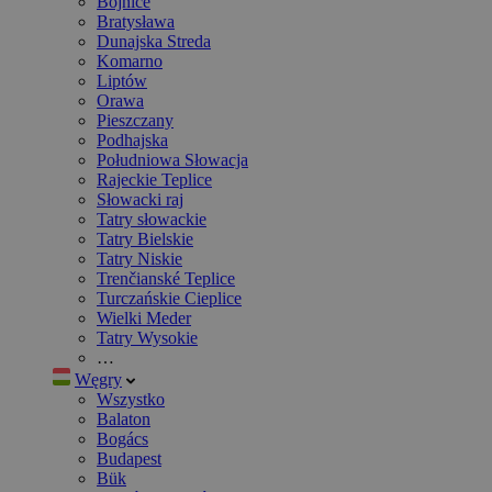
Bojnice
Bratysława
Dunajska Streda
Komarno
Liptów
Orawa
Pieszczany
Podhajska
Południowa Słowacja
Rajeckie Teplice
Słowacki raj
Tatry słowackie
Tatry Bielskie
Tatry Niskie
Trenčianské Teplice
Turczańskie Cieplice
Wielki Meder
Tatry Wysokie
…
Węgry
Wszystko
Balaton
Bogács
Budapest
Bük