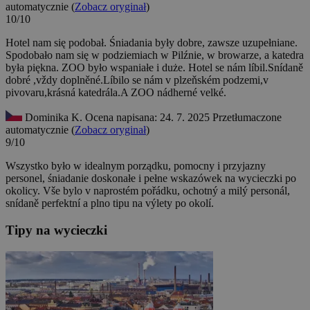
automatycznie (
Zobacz oryginał
)
10/10
Hotel nam się podobał. Śniadania były dobre, zawsze uzupełniane.
Spodobało nam się w podziemiach w Pilźnie, w browarze, a katedra
była piękna. ZOO było wspaniałe i duże.
Hotel se nám líbil.Snídaně
dobré ,vždy doplněné.Líbilo se nám v plzeňském podzemi,v
pivovaru,krásná katedrála.A ZOO nádherné velké.
Dominika K.
Ocena napisana: 24. 7. 2025
Przetłumaczone
automatycznie (
Zobacz oryginał
)
9/10
Wszystko było w idealnym porządku, pomocny i przyjazny
personel, śniadanie doskonałe i pełne wskazówek na wycieczki po
okolicy.
Vše bylo v naprostém pořádku, ochotný a milý personál,
snídaně perfektní a plno tipu na výlety po okolí.
Tipy na wycieczki