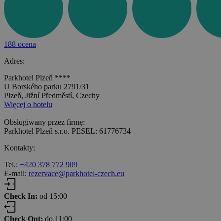
188 ocena
Adres:
Parkhotel Plzeň ****
U Borského parku 2791/31
Plzeň, Jižní Předměstí, Czechy
Więcej o hotelu
Obsługiwany przez firmę:
Parkhotel Plzeň s.r.o. PESEL: 61776734
Kontakty:
Tel.:
+420 378 772 909
E-mail:
rezervace@parkhotel-czech.eu
Check In:
od 15:00
Check Out:
do 11:00