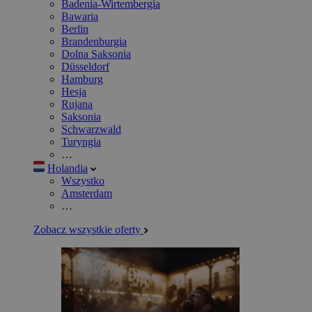
Badenia-Wirtembergia
Bawaria
Berlin
Brandenburgia
Dolna Saksonia
Düsseldorf
Hamburg
Hesja
Rujana
Saksonia
Schwarzwald
Turyngia
…
Holandia
Wszystko
Amsterdam
…
Zobacz wszystkie oferty