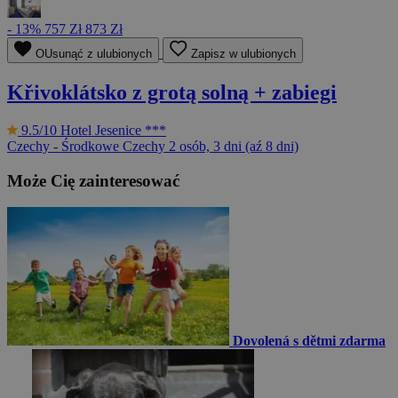
- 13%
757 Zł
873 Zł
OUsunąć z ulubionych
Zapisz w ulubionych
Křivoklátsko z grotą solną + zabiegi
9.5/10
Hotel Jesenice ***
Czechy - Środkowe Czechy
2 osób, 3 dni (aź 8 dni)
Może Cię zainteresować
Dovolená s dětmi zdarma