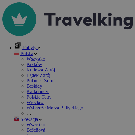
Pobyty
Polska
Wszystko
Kraków
Kudowa Zdrój
Lądek Zdrój
Polanica Zdrój
Beskidy
Karkonosze
Polskie Tatry
Wrocław
Wybrzeże Morza Bałtyckiego
…
Słowacja
Wszystko
Bešeňová