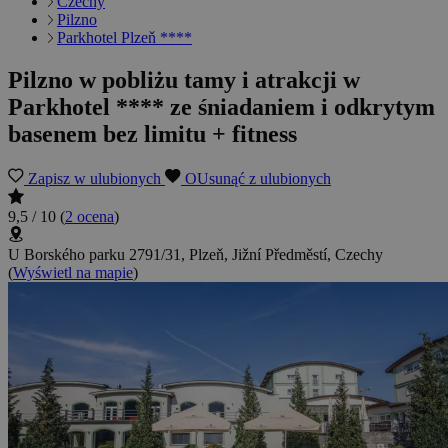
Czechy
Pilzno
Parkhotel Plzeň ****
Pilzno w pobliżu tamy i atrakcji w
Parkhotel **** ze śniadaniem i odkrytym
basenem bez limitu + fitness
Zapisz w ulubionych
OUsunąć z ulubionych
9,5 / 10
(
2 ocena
)
U Borského parku 2791/31, Plzeň, Jižní Předměstí, Czechy
(
Wyświetl na mapie
)