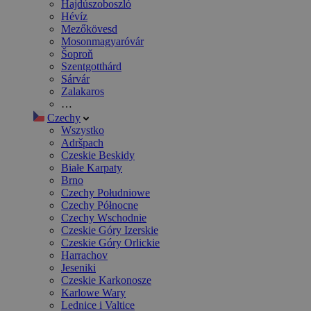
Hajdúszoboszló
Hévíz
Mezőkövesd
Mosonmagyaróvár
Šoproň
Szentgotthárd
Sárvár
Zalakaros
…
Czechy
Wszystko
Adršpach
Czeskie Beskidy
Białe Karpaty
Brno
Czechy Południowe
Czechy Północne
Czechy Wschodnie
Czeskie Góry Izerskie
Czeskie Góry Orlickie
Harrachov
Jeseniki
Czeskie Karkonosze
Karlowe Wary
Lednice i Valtice