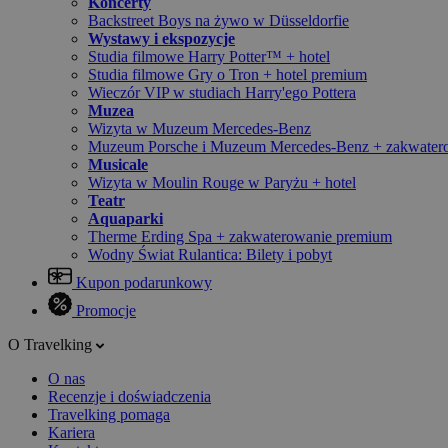
Koncerty
Backstreet Boys na żywo w Düsseldorfie
Wystawy i ekspozycje
Studia filmowe Harry Potter™ + hotel
Studia filmowe Gry o Tron + hotel premium
Wieczór VIP w studiach Harry'ego Pottera
Muzea
Wizyta w Muzeum Mercedes-Benz
Muzeum Porsche i Muzeum Mercedes-Benz + zakwater
Musicale
Wizyta w Moulin Rouge w Paryżu + hotel
Teatr
Aquaparki
Therme Erding Spa + zakwaterowanie premium
Wodny Świat Rulantica: Bilety i pobyt
Kupon podarunkowy
Promocje
O Travelking
O nas
Recenzje i doświadczenia
Travelking pomaga
Kariera