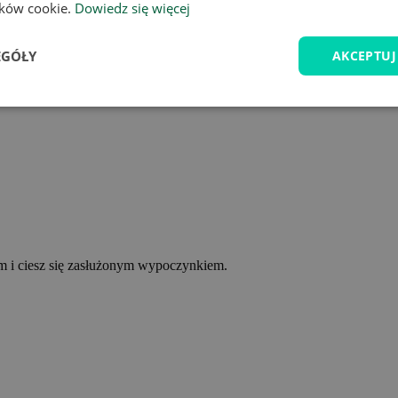
lików cookie.
Dowiedz się więcej
EGÓŁY
AKCEPTUJ
ym i ciesz się zasłużonym wypoczynkiem.