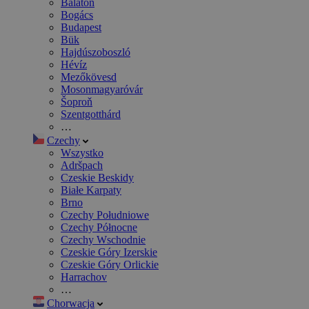
Balaton
Bogács
Budapest
Bük
Hajdúszoboszló
Hévíz
Mezőkövesd
Mosonmagyaróvár
Šoproň
Szentgotthárd
…
Czechy
Wszystko
Adršpach
Czeskie Beskidy
Białe Karpaty
Brno
Czechy Południowe
Czechy Północne
Czechy Wschodnie
Czeskie Góry Izerskie
Czeskie Góry Orlickie
Harrachov
…
Chorwacja