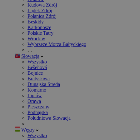
Kudowa Zdrój
Lądek Zdrój
Polanica Zdrój
Beskidy
Karkonosze
Polskie Tatry
Wrocław
Wybrzeże Morza Bałtyckiego
…
Słowacja
Wszystko
Bešeňová
Bojnice
Bratysława
Dunajska Streda
Komarno
Liptów
Orawa
Pieszczany
Podhajska
Południowa Słowacja
…
Węgry
Wszystko