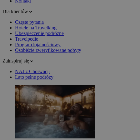
Kontakt
Dla klientów
Częste pytania
Hotele na Travelking
Ubezpieczenie podróżne
Travelpedie
Program lojalnościowy
Osobiście zweryfikowane pobyty
Zainspiruj się
NAJ z Chorwacji
Lato pełne podróży