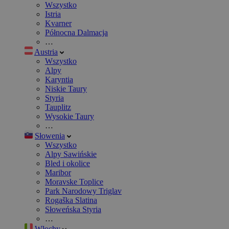
Wszystko
Istria
Kvarner
Północna Dalmacja
…
Austria
Wszystko
Alpy
Karyntia
Niskie Taury
Styria
Tauplitz
Wysokie Taury
…
Słowenia
Wszystko
Alpy Sawińskie
Bled i okolice
Maribor
Moravske Toplice
Park Narodowy Triglav
Rogaška Slatina
Słoweńska Styria
…
Włochy