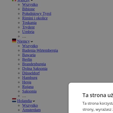
Wszystko
Bibione
Południowy Tyrol
Rimini i okolice
Toskania
Trydent
Umbria
…
Niemcy
Wszystko
Badenia-Wirtembergia
Bawaria
Berlin
Brandenburgia
Dolna Saksonia
Düsseldorf
Hamburg
Hesja
Rujana
Saksonia
Ta strona u
…
Holandia
Ta strona korzyst
Wszystko
strony, wyrażasz
Amsterdam