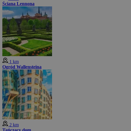
Ściana Lennona
1 km
Ogród Wallensteina
2 km
Tańczący dom