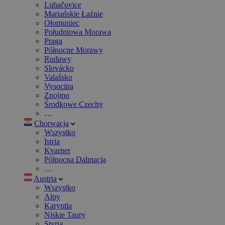
Luhačovice
Mariańskie Łaźnie
Ołomuniec
Południowa Morawa
Praga
Północne Morawy
Rudawy
Slovácko
Valašsko
Vysocina
Znojmo
Środkowe Czechy
…
Chorwacja
Wszystko
Istria
Kvarner
Północna Dalmacja
…
Austria
Wszystko
Alpy
Karyntia
Niskie Taury
Styria