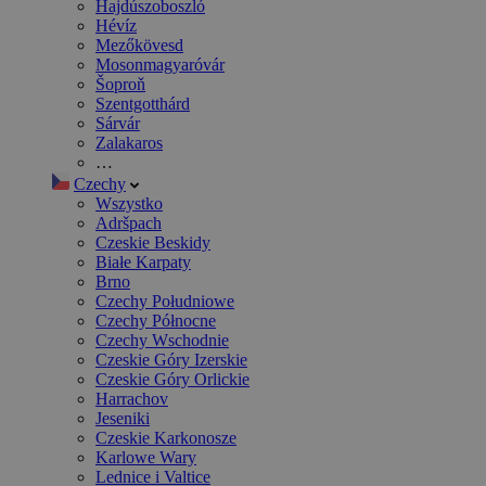
Hajdúszoboszló
Hévíz
Mezőkövesd
Mosonmagyaróvár
Šoproň
Szentgotthárd
Sárvár
Zalakaros
…
Czechy
Wszystko
Adršpach
Czeskie Beskidy
Białe Karpaty
Brno
Czechy Południowe
Czechy Północne
Czechy Wschodnie
Czeskie Góry Izerskie
Czeskie Góry Orlickie
Harrachov
Jeseniki
Czeskie Karkonosze
Karlowe Wary
Lednice i Valtice