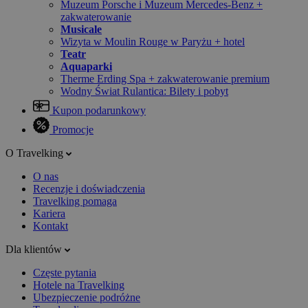
Muzeum Porsche i Muzeum Mercedes-Benz +
zakwaterowanie
Musicale
Wizyta w Moulin Rouge w Paryżu + hotel
Teatr
Aquaparki
Therme Erding Spa + zakwaterowanie premium
Wodny Świat Rulantica: Bilety i pobyt
Kupon podarunkowy
Promocje
O Travelking
O nas
Recenzje i doświadczenia
Travelking pomaga
Kariera
Kontakt
Dla klientów
Częste pytania
Hotele na Travelking
Ubezpieczenie podróżne