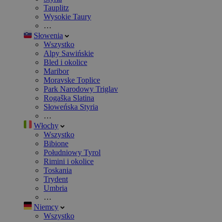
Tauplitz
Wysokie Taury
…
Słowenia
Wszystko
Alpy Sawińskie
Bled i okolice
Maribor
Moravske Toplice
Park Narodowy Triglav
Rogaška Slatina
Słoweńska Styria
…
Włochy
Wszystko
Bibione
Południowy Tyrol
Rimini i okolice
Toskania
Trydent
Umbria
…
Niemcy
Wszystko