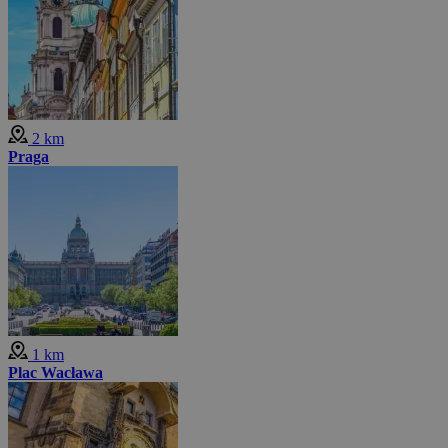
2 km
Praga
1 km
Plac Wacława