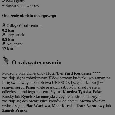
Wi-Fi gratis
Suszarka do włosów
Otoczenie obiektu noclegowego
Odległość od centrum
0,2 km
przystanek
0,5 km
Aquapark
17 km
O zakwaterowaniu
Położony przy cichej ulicy
Hotel Tyn Yard Residence ****
znajduje się w zabytkowym XV-wiecznym budynku wpisanym na
Listę światowego dziedzictwa UNESCO. Dzięki lokalizacji
w
samym sercu Pragi
wiele praskich zabytków znajduje się w
odległości krótkiego spaceru. Słynna
Katedra Tyńska
, Pałac
Kinsky lub
Rynek Staromiejski
z zegarem astronomicznym
znajdują się dosłownie kilka kroków od hotelu. Można również
wybrać się na
Plac Wacława
,
Most Karola
,
Teatr Narodowy
lub
Zamek Praski
.