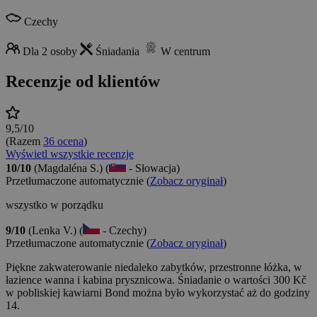
Czechy
Dla 2 osoby
Śniadania
W centrum
Recenzje od klientów
9,5/10
(Razem
36 ocena
)
Wyświetl wszystkie recenzje
10/10
(Magdaléna S.) (
- Słowacja)
Przetłumaczone automatycznie (
Zobacz oryginał
)
wszystko w porządku
9/10
(Lenka V.) (
- Czechy)
Przetłumaczone automatycznie (
Zobacz oryginał
)
Piękne zakwaterowanie niedaleko zabytków, przestronne łóżka, w
łazience wanna i kabina prysznicowa. Śniadanie o wartości 300 Kč
w pobliskiej kawiarni Bond można było wykorzystać aż do godziny
14.