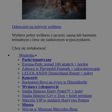
Odpocznij na pobycie wellness
Wybierz pobyt wellness z jacuzzi, sauną lub basenem
termalnym i ciesz się zasłużonym wypoczynkiem.
Chcę się zrelaksować
Wrażenia
Parki tematyczne
Europa-Park: ponad 100 atrakcji + nocleg
Zabawa w Playmobil Funpark + zakwaterowanie
LEGOLAND® Deutschland Resort + pobyt
Koncerty
Backstreet Boys na żywo w Düsseldorfie
Wystawy i ekspozycje
Studia filmowe Harry Potter™ + hotel
Studia filmowe Gry o Tron + hotel premium
Wieczór VIP w studiach Harry'ego Pottera
Muzea
Wizyta w Muzeum Mercedes-Benz