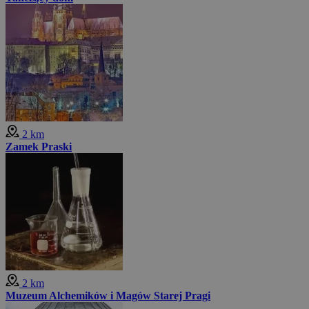
2 km
Zamek Praski
2 km
Muzeum Alchemików i Magów Starej Pragi