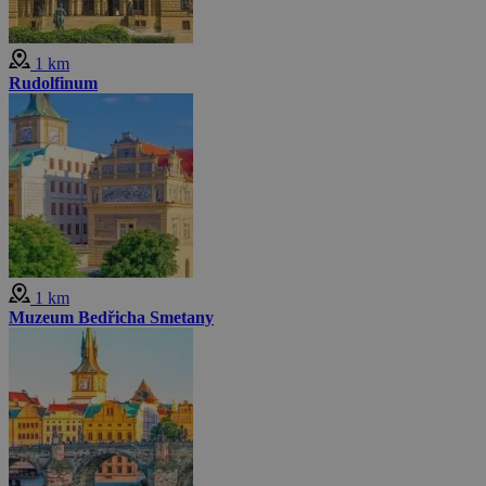
1 km
Rudolfinum
1 km
Muzeum Bedřicha Smetany