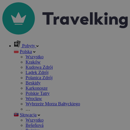
Pobyty
Polska
Wszystko
Kraków
Kudowa Zdrój
Lądek Zdrój
Polanica Zdrój
Beskidy
Karkonosze
Polskie Tatry
Wrocław
Wybrzeże Morza Bałtyckiego
…
Słowacja
Wszystko
Bešeňová