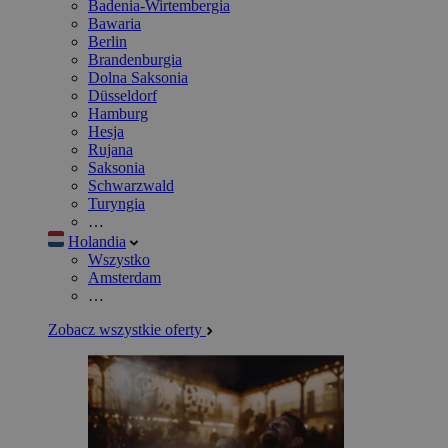
Badenia-Wirtembergia
Bawaria
Berlin
Brandenburgia
Dolna Saksonia
Düsseldorf
Hamburg
Hesja
Rujana
Saksonia
Schwarzwald
Turyngia
…
Holandia
Wszystko
Amsterdam
…
Zobacz wszystkie oferty