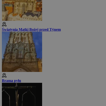
Świątynia Matki Bożej przed Týnem
Brama pyłu