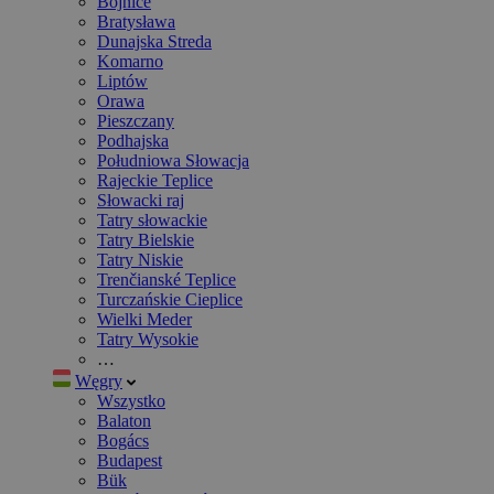
Bojnice
Bratysława
Dunajska Streda
Komarno
Liptów
Orawa
Pieszczany
Podhajska
Południowa Słowacja
Rajeckie Teplice
Słowacki raj
Tatry słowackie
Tatry Bielskie
Tatry Niskie
Trenčianské Teplice
Turczańskie Cieplice
Wielki Meder
Tatry Wysokie
…
Węgry
Wszystko
Balaton
Bogács
Budapest
Bük