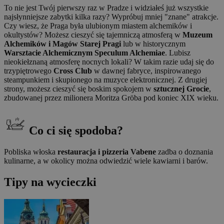
To nie jest Twój pierwszy raz w Pradze i widziałeś już wszystkie
najsłynniejsze zabytki kilka razy? Wypróbuj mniej "znane" atrakcje.
Czy wiesz, że Praga była ulubionym miastem alchemików i
okultystów? Możesz cieszyć się tajemniczą atmosferą w
Muzeum
Alchemików i Magów Starej Pragi
lub w historycznym
Warsztacie Alchemicznym Speculum Alchemiae
. Lubisz
nieokiełznaną atmosferę nocnych lokali? W takim razie udaj się do
trzypiętrowego
Cross Club
w dawnej fabryce, inspirowanego
steampunkiem i skupionego na muzyce elektronicznej. Z drugiej
strony, możesz cieszyć się boskim spokojem w
sztucznej Grocie
,
zbudowanej przez milionera Moritza Gröba pod koniec XIX wieku.
Co ci się spodoba?
Pobliska włoska
restauracja i pizzeria Vabene
zadba o doznania
kulinarne, a w okolicy można odwiedzić wiele kawiarni i barów.
Tipy na wycieczki