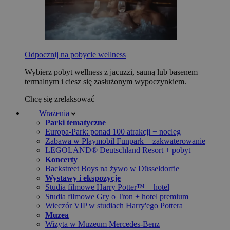
Odpocznij na pobycie wellness
Wybierz pobyt wellness z jacuzzi, sauną lub basenem
termalnym i ciesz się zasłużonym wypoczynkiem.
Chcę się zrelaksować
Wrażenia
Parki tematyczne
Europa-Park: ponad 100 atrakcji + nocleg
Zabawa w Playmobil Funpark + zakwaterowanie
LEGOLAND® Deutschland Resort + pobyt
Koncerty
Backstreet Boys na żywo w Düsseldorfie
Wystawy i ekspozycje
Studia filmowe Harry Potter™ + hotel
Studia filmowe Gry o Tron + hotel premium
Wieczór VIP w studiach Harry'ego Pottera
Muzea
Wizyta w Muzeum Mercedes-Benz