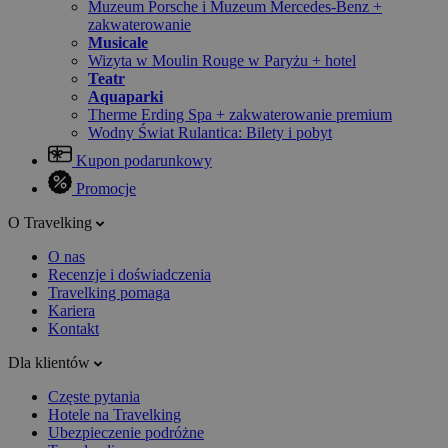
Muzeum Porsche i Muzeum Mercedes-Benz +
zakwaterowanie
Musicale
Wizyta w Moulin Rouge w Paryżu + hotel
Teatr
Aquaparki
Therme Erding Spa + zakwaterowanie premium
Wodny Świat Rulantica: Bilety i pobyt
Kupon podarunkowy
Promocje
O Travelking
O nas
Recenzje i doświadczenia
Travelking pomaga
Kariera
Kontakt
Dla klientów
Częste pytania
Hotele na Travelking
Ubezpieczenie podróżne