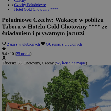
Czechy
Czechy Południowe
Hotel Gold Chotoviny ****
Południowe Czechy: Wakacje w pobliżu
Taboru w Hotelu Gold Chotoviny **** ze
śniadaniem i prywatnym jacuzzi
Zapisz w ulubionych
OUsunąć z ulubionych
9,4 / 10
(
25 ocena
)
Táborská 68, Chotoviny, Czechy
(
Wyświetl na mapie
)