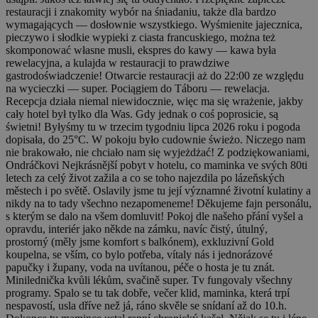
restauracji i znakomity wybór na śniadaniu, także dla bardzo
wymagających — dosłownie wszystkiego. Wyśmienite jajecznica,
pieczywo i słodkie wypieki z ciasta francuskiego, można też
skomponować własne musli, ekspres do kawy — kawa była
rewelacyjna, a kulajda w restauracji to prawdziwe
gastrodoświadczenie! Otwarcie restauracji aż do 22:00 ze względu
na wycieczki — super. Pociągiem do Táboru — rewelacja.
Recepcja działa niemal niewidocznie, więc ma się wrażenie, jakby
cały hotel był tylko dla Was. Gdy jednak o coś poprosicie, są
świetni! Byłyśmy tu w trzecim tygodniu lipca 2026 roku i pogoda
dopisała, do 25°C. W pokoju było cudownie świeżo. Niczego nam
nie brakowało, nie chciało nam się wyjeżdżać! Z podziękowaniami,
Ondráčkovi
Nejkrásnější pobyt v hotelu, co maminka ve svých 80ti
letech za celý život zažila a co se toho najezdila po lázeňských
městech i po světě. Oslavily jsme tu její významné životní kulatiny a
nikdy na to tady všechno nezapomeneme! Děkujeme fajn personálu,
s kterým se dalo na všem domluvit! Pokoj dle našeho přání vyšel a
opravdu, interiér jako někde na zámku, navíc čistý, útulný,
prostorný (měly jsme komfort s balkónem), exkluzivní Gold
koupelna, se vším, co bylo potřeba, vítaly nás i jednorázové
papučky i župany, voda na uvítanou, péče o hosta je tu znát.
Minilednička kvůli lékům, svačině super. Tv fungovaly všechny
programy. Spalo se tu tak dobře, večer klid, maminka, která trpí
nespavostí, usla dříve než já, ráno skvěle se snídaní až do 10.h.