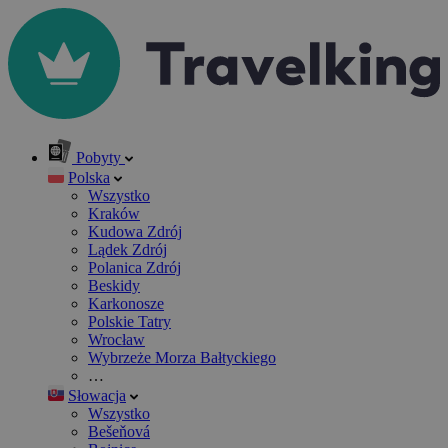
Pobyty
Polska
Wszystko
Kraków
Kudowa Zdrój
Lądek Zdrój
Polanica Zdrój
Beskidy
Karkonosze
Polskie Tatry
Wrocław
Wybrzeże Morza Bałtyckiego
…
Słowacja
Wszystko
Bešeňová