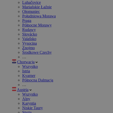
Luhačovice
Mariańskie Łaźnie
Ołomuniec
Południowa Morawa
Praga
Północne Morawy
Rudawy
Slovácko
Valašsko
Vysocina
Znojmo
Środkowe Czechy
…
Chorwacja
Wszystko
Istria
Kvarner
Północna Dalmacja
…
Austria
Wszystko
Alpy
Karyntia
Niskie Taury
Styria