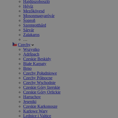
Hajdúszoboszló
Hévíz
Mezőkövesd
Mosonmagyaróvár
Šoproň
Szentgotthárd
Sárvár
Zalakaros
…
Czechy
Wszystko
Adršpach
Czeskie Beskidy
Białe Karpaty
Brno
Czechy Południowe
Czechy Północne
Czechy Wschodnie
Czeskie Góry Izerskie
Czeskie Góry Orlickie
Harrachov
Jeseniki
Czeskie Karkonosze
Karlowe Wary
Lednice i Valtice