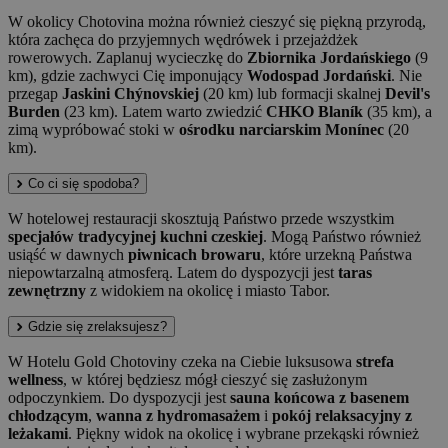
W okolicy Chotovina można również cieszyć się piękną przyrodą,
która zachęca do przyjemnych wędrówek i przejażdżek
rowerowych. Zaplanuj wycieczkę do
Zbiornika Jordańskiego
(9
km), gdzie zachwyci Cię imponujący
Wodospad Jordański
. Nie
przegap
Jaskini Chýnovskiej
(20 km) lub formacji skalnej
Devil's
Burden
(23 km). Latem warto zwiedzić
CHKO Blaník
(35 km), a
zimą wypróbować stoki w
ośrodku narciarskim Monínec
(20
km).
Co ci się spodoba?
W hotelowej restauracji skosztują Państwo przede wszystkim
specjałów tradycyjnej kuchni czeskiej
. Mogą Państwo również
usiąść w dawnych
piwnicach browaru
, które urzekną Państwa
niepowtarzalną atmosferą. Latem do dyspozycji jest
taras
zewnętrzny
z widokiem na okolicę i miasto Tabor.
Gdzie się zrelaksujesz?
W Hotelu Gold Chotoviny czeka na Ciebie luksusowa
strefa
wellness
, w której będziesz mógł cieszyć się zasłużonym
odpoczynkiem. Do dyspozycji jest
sauna końcowa z basenem
chłodzącym
,
wanna z hydromasażem
i
pokój relaksacyjny z
leżakami
. Piękny widok na okolicę i wybrane przekąski również