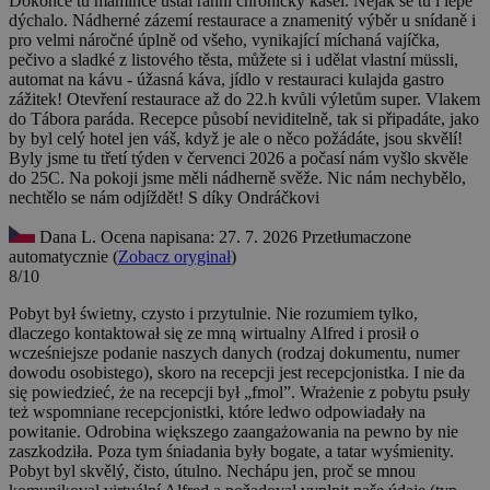
Dokonce tu mamince ustal ranní chronický kašel. Nějak se tu i lépe
dýchalo. Nádherné zázemí restaurace a znamenitý výběr u snídaně i
pro velmi náročné úplně od všeho, vynikající míchaná vajíčka,
pečivo a sladké z listového těsta, můžete si i udělat vlastní müssli,
automat na kávu - úžasná káva, jídlo v restauraci kulajda gastro
zážitek! Otevření restaurace až do 22.h kvůli výletům super. Vlakem
do Tábora paráda. Recepce působí neviditelně, tak si připadáte, jako
by byl celý hotel jen váš, když je ale o něco požádáte, jsou skvělí!
Byly jsme tu třetí týden v červenci 2026 a počasí nám vyšlo skvěle
do 25C. Na pokoji jsme měli nádherně svěže. Nic nám nechybělo,
nechtělo se nám odjíždět! S díky Ondráčkovi
Dana L.
Ocena napisana: 27. 7. 2026
Przetłumaczone
automatycznie (
Zobacz oryginał
)
8/10
Pobyt był świetny, czysto i przytulnie. Nie rozumiem tylko,
dlaczego kontaktował się ze mną wirtualny Alfred i prosił o
wcześniejsze podanie naszych danych (rodzaj dokumentu, numer
dowodu osobistego), skoro na recepcji jest recepcjonistka. I nie da
się powiedzieć, że na recepcji był „fmol”. Wrażenie z pobytu psuły
też wspomniane recepcjonistki, które ledwo odpowiadały na
powitanie. Odrobina większego zaangażowania na pewno by nie
zaszkodziła. Poza tym śniadania były bogate, a tatar wyśmienity.
Pobyt byl skvělý, čisto, útulno. Nechápu jen, proč se mnou