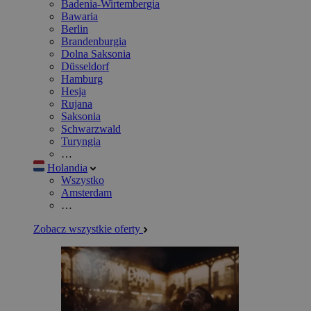
Badenia-Wirtembergia
Bawaria
Berlin
Brandenburgia
Dolna Saksonia
Düsseldorf
Hamburg
Hesja
Rujana
Saksonia
Schwarzwald
Turyngia
…
Holandia
Wszystko
Amsterdam
…
Zobacz wszystkie oferty