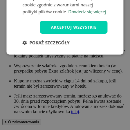
cookie zgodnie z warunkami naszej
bezalkoholowy, co należy zgłosić z wyprzedzeniem.
polityki plików cookie.
Dowiedz się więcej
Dzieci do 2,9 lat gratis - bez dodatkowego łóżka i
wyżywienia.
Dzieci do 17,9 lat 900 Kč/noc - w tym dodatkowe łóżko i
AKCEPTUJ WSZYSTKIE
śniadanie.
Osoba powyżej 18 roku życia 900 Kč/noc - w tym
dodatkowe łóżko i śniadanie.
POKAŻ SZCZEGÓŁY
Niektóre dopłaty nieuwzględnione w ofercie Travelking oraz
lokalny podatek turystyczny są płatne na miejscu.
Wypożyczenie szlafroka zgodnie z cennikiem hotelu (w
przypadku pobytu Extra szlafrok jest już wliczony w cenę).
Kupony można zwrócić w ciągu 14 dni od zakupu, jeśli
termin nie był zarezerwowany w hotelu.
Jeśli masz zarezerwowany termin, możesz go anulować do
30. dnia przed rozpoczęciem pobytu. Pełna kwota zostanie
zwrócona w formie kredytów. Anulowania możesz dokonać
na swoim koncie użytkownika
tutaj
.
O zakwaterowaniu