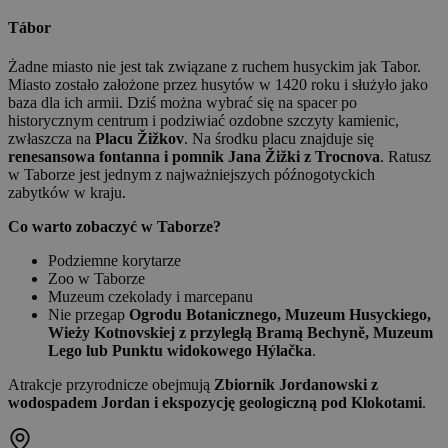
Tábor
Żadne miasto nie jest tak związane z ruchem husyckim jak Tabor.
Miasto zostało założone przez husytów w 1420 roku i służyło jako
baza dla ich armii. Dziś można wybrać się na spacer po
historycznym centrum i podziwiać ozdobne szczyty kamienic,
zwłaszcza na
Placu Žižkov
. Na środku placu znajduje się
renesansowa fontanna i pomnik Jana Žižki z Trocnova
. Ratusz
w Taborze jest jednym z najważniejszych późnogotyckich
zabytków w kraju.
Co warto zobaczyć w Taborze?
Podziemne korytarze
Zoo w Taborze
Muzeum czekolady i marcepanu
Nie przegap
Ogrodu Botanicznego, Muzeum Husyckiego,
Wieży Kotnovskiej z przyległą Bramą Bechyně, Muzeum
Lego lub Punktu widokowego Hýlačka
.
Atrakcje przyrodnicze obejmują
Zbiornik Jordanowski z
wodospadem Jordan i ekspozycję geologiczną pod Klokotami
.