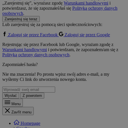
„Zarejestruj się”, wyrażasz zgodę
Warunkami handlowymi
i
potwierdzasz, że się zapoznałeś/łaś się
Polityką ochrony danych
osobowych
.
Zarejestruj się teraz
Lub zarejestruj się za pomocą sieci społecznościowych:
Zaloguj się przez Facebook
Zaloguj się przez Google
Rejestrując się przez Facebook lub Google, wyrażam zgodę z
Warunkami handlowymi
i potwierdzam, że zapoznałem/am się z
Polityką ochrony danych osobowych
.
Zapomniałeś hasła?
Nie ma znaczenia! Po prostu wpisz swój adres e-mail, a my
wyślemy Ci link do utworzenia nowego konta.
Wysłać
Z powrotem
Menu
Zavřít menu
Homepage