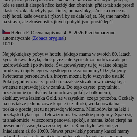
kde se snažili alespoň něco každý den obměnit, přidat-tak zde prostě
klasický základ/nebyly palačinky, pomazánky,.../miska ovoce na
celý hotel, kaše ovesná i rýžová by se dala krájet. Nejsme náročné
na stravu, ale zkušenosti z jiných pobytů jsou prostě lepší.
Helena F.
Ocena napisana: 4. 8. 2026
Przetłumaczone
automatycznie (
Zobacz oryginał
)
10/10
Najpiękniejszy pobyt w hotelu, jakiego mama w swoich 80. latach
życia doświadczyła, choć przez całe życie dużo podróżowała po
uzdrowiskach i po świecie. Świętowałyśmy tu jej ważne okrągłe
urodziny i nigdy tego wszystkiego nie zapomnimy! Dziękujemy
świetnemu personelowi, z którym można było wszystko ustalić!
Pokój zgodny z naszą prośbą okazał się strzałem w dziesiątkę, a
wnętrze naprawdę jak w zamku. Do tego czysto, przytulnie i
przestronnie (miałyśmy komfortowy pokój z balkonem),
ekskluzywna łazienka Gold, ze wszystkim, czego potrzeba. Czekały
na nas także jednorazowe kapcie i szlafroki, woda powitalna —
troska o gościa jest tu naprawdę widoczna. Minilodówka na leki i
przekąski była super. Telewizor miał wszystkie programy. Spało się
tu znakomicie, wieczorem panował spokój, a mama, która cierpi na
bezsenność, zasnęła wcześniej niż ja. Rano było świetnie, ze
śniadaniem aż do 10:00. Nawet przewlekły poranny kaszel mamy
ustąpił. Jakoś też łatwiej się tu oddychało. Przepiękne zaplecze