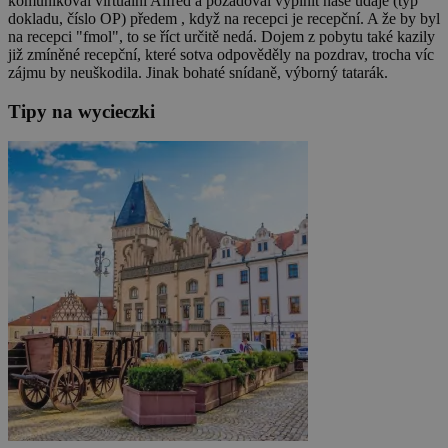
komunikoval virtuální Alfred a požadoval vyplnit naše údaje (typ
dokladu, číslo OP) předem , když na recepci je recepční. A že by byl
na recepci "fmol", to se říct určitě nedá. Dojem z pobytu také kazily
již zmíněné recepční, které sotva odpověděly na pozdrav, trocha víc
zájmu by neuškodila. Jinak bohaté snídaně, výborný tatarák.
Tipy na wycieczki