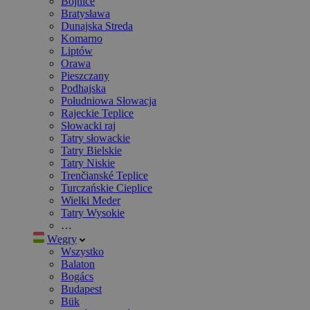
Bojnice
Bratysława
Dunajska Streda
Komarno
Liptów
Orawa
Pieszczany
Podhajska
Południowa Słowacja
Rajeckie Teplice
Słowacki raj
Tatry słowackie
Tatry Bielskie
Tatry Niskie
Trenčianské Teplice
Turczańskie Cieplice
Wielki Meder
Tatry Wysokie
…
Węgry
Wszystko
Balaton
Bogács
Budapest
Bük