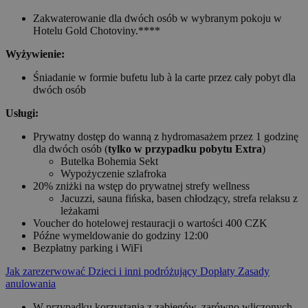
Zakwaterowanie dla dwóch osób w wybranym pokoju w
Hotelu Gold Chotoviny.****
Wyżywienie:
Śniadanie w formie bufetu lub à la carte przez cały pobyt dla
dwóch osób
Usługi:
Prywatny dostęp do wanną z hydromasażem przez 1 godzinę
dla dwóch osób (
tylko w przypadku pobytu Extra
)
Butelka Bohemia Sekt
Wypożyczenie szlafroka
20% zniżki na wstęp do prywatnej strefy wellness
Jacuzzi, sauna fińska, basen chłodzący, strefa relaksu z
leżakami
Voucher do hotelowej restauracji o wartości 400 CZK
Późne wymeldowanie do godziny 12:00
Bezpłatny parking i WiFi
Jak zarezerwować
Dzieci i inni podróżujący
Dopłaty
Zasady
anulowania
W przypadku korzystania z zabiegów, zarówno wliczonych