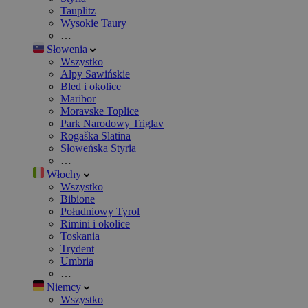
Tauplitz
Wysokie Taury
…
Słowenia
Wszystko
Alpy Sawińskie
Bled i okolice
Maribor
Moravske Toplice
Park Narodowy Triglav
Rogaška Slatina
Słoweńska Styria
…
Włochy
Wszystko
Bibione
Południowy Tyrol
Rimini i okolice
Toskania
Trydent
Umbria
…
Niemcy
Wszystko