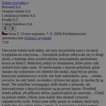
Pokaż wszystko
Personel
9,4
Wnętrze hotelu
9,4
Lokalizacja hotelu
9,4
Posiłki
9,3
Usługi hotelowe
9,4
Irena F.
Ocena napisana: 7. 8. 2026
Przetłumaczone
automatycznie (
Zobacz oryginał
)
7/10
Otoczenie hotelu było ładne, ale przy przyjeździe pani z recepcji
wyglądała na zmęczoną.....Sprzątanie pokoju odbywało się co drugi
dzień, a każdego dnia oczekiwałyśmy przynajmniej opróżnienia
kosza na śmieci. Miałyśmy pobyt ze śniadaniem, które przez cały
tydzień były takie same. W porównaniu z innymi pobytami, gdzie
starano się codziennie coś zmienić lub dodać, tutaj był po prostu
klasyczny podstawowy wybór /nie było naleśników, past, .../miska
owoców na cały hotel, owsianka i ryżowa tak gęsta, że można by ją
kroić. Nie jesteśmy wymagające jeśli chodzi o jedzenie, ale
doświadczenia z innych pobytów są po prostu lepsze.
Prostředí
hotelu pěkné, při příjezdu slečna /paní/recepční asi unavená.....Úklid
na pokoji obden, čekaly jsme každý den alespoň vynesení
odpadkového koše. Pobyt jsme měly pouze se snídaní, které byly
každý den /po celým týden / stejné. V porovnání s jinými pobyty,