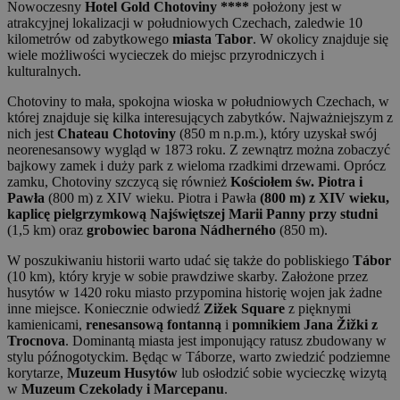
Nowoczesny
Hotel Gold Chotoviny ****
położony jest w
atrakcyjnej lokalizacji w południowych Czechach, zaledwie 10
kilometrów od zabytkowego
miasta Tabor
. W okolicy znajduje się
wiele możliwości wycieczek do miejsc przyrodniczych i
kulturalnych.
Chotoviny to mała, spokojna wioska w południowych Czechach, w
której znajduje się kilka interesujących zabytków. Najważniejszym z
nich jest
Chateau Chotoviny
(850 m n.p.m.), który uzyskał swój
neorenesansowy wygląd w 1873 roku. Z zewnątrz można zobaczyć
bajkowy zamek i duży park z wieloma rzadkimi drzewami. Oprócz
zamku, Chotoviny szczycą się również
Kościołem św. Piotra i
Pawła
(800 m) z XIV wieku. Piotra i Pawła
(800 m) z XIV wieku,
kaplicę pielgrzymkową Najświętszej Marii Panny przy studni
(1,5 km) oraz
grobowiec barona Nádherného
(850 m).
W poszukiwaniu historii warto udać się także do pobliskiego
Tábor
(10 km), który kryje w sobie prawdziwe skarby. Założone przez
husytów w 1420 roku miasto przypomina historię wojen jak żadne
inne miejsce. Koniecznie odwiedź
Zižek Square
z pięknymi
kamienicami,
renesansową fontanną
i
pomnikiem Jana Žižki z
Trocnova
. Dominantą miasta jest imponujący ratusz zbudowany w
stylu późnogotyckim. Będąc w Táborze, warto zwiedzić podziemne
korytarze,
Muzeum Husytów
lub osłodzić sobie wycieczkę wizytą
w
Muzeum Czekolady i Marcepanu
.