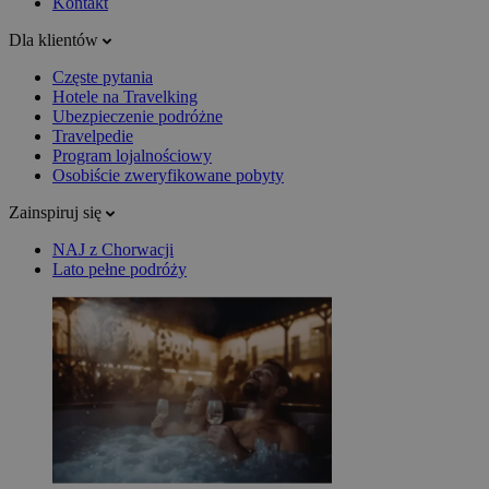
Kontakt
Dla klientów
Częste pytania
Hotele na Travelking
Ubezpieczenie podróżne
Travelpedie
Program lojalnościowy
Osobiście zweryfikowane pobyty
Zainspiruj się
NAJ z Chorwacji
Lato pełne podróży