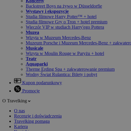
Koncerty
Backstreet Boys na żywo w Düsseldorfie
Wystawy i ekspozycje
Studia filmowe Harry Potter™ + hotel
Studia filmowe Gry o Tron + hotel premium
Wieczór VIP w studiach Harry'ego Pottera
Muzea
Wizyta w Muzeum Mercedes-Benz
Muzeum Porsche i Muzeum Mercedes-Benz + zakwater
Musicale
Wizyta w Moulin Rouge w Paryżu + hotel
Teatr
Aquaparki
Therme Erding Spa + zakwaterowanie premium
Wodny Świat Rulantica: Bilety i pobyt
Kupon podarunkowy
Promocje
O Travelking
O nas
Recenzje i doświadczenia
Travelking pomaga
Kariera