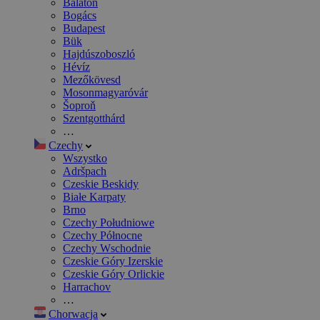
Balaton
Bogács
Budapest
Bük
Hajdúszoboszló
Hévíz
Mezőkövesd
Mosonmagyaróvár
Šoproň
Szentgotthárd
…
Czechy
Wszystko
Adršpach
Czeskie Beskidy
Białe Karpaty
Brno
Czechy Południowe
Czechy Północne
Czechy Wschodnie
Czeskie Góry Izerskie
Czeskie Góry Orlickie
Harrachov
…
Chorwacja