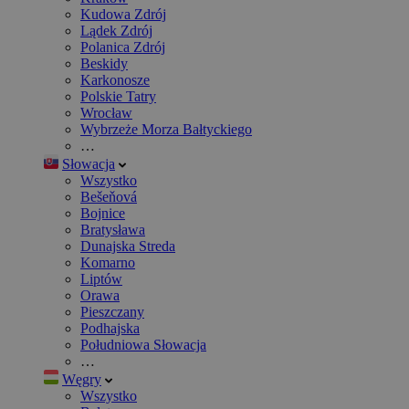
Kudowa Zdrój
Lądek Zdrój
Polanica Zdrój
Beskidy
Karkonosze
Polskie Tatry
Wrocław
Wybrzeże Morza Bałtyckiego
…
Słowacja
Wszystko
Bešeňová
Bojnice
Bratysława
Dunajska Streda
Komarno
Liptów
Orawa
Pieszczany
Podhajska
Południowa Słowacja
…
Węgry
Wszystko