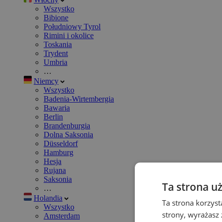
Wszystko
Bibione
Południowy Tyrol
Rimini i okolice
Toskania
Trydent
Umbria
…
Niemcy
Wszystko
Badenia-Wirtembergia
Bawaria
Berlin
Brandenburgia
Dolna Saksonia
Düsseldorf
Hamburg
Hesja
Rujana
Saksonia
Ta strona u
…
Holandia
Ta strona korzyst
Wszystko
strony, wyrażasz
Amsterdam