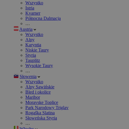
Wszystko
Istria
Kvarner
Północna Dalmacja
…
Austria
Wszystko
Alpy
Karyntia
Niskie Taury
Styria
Tauplitz
Wysokie Taury
…
Słowenia
Wszystko
Alpy Sawińskie
Bled i okolice
Maribor
Moravske Toplice
Park Narodowy Triglav
Rogaška Slatina
Słoweńska Styria
…
Włochy