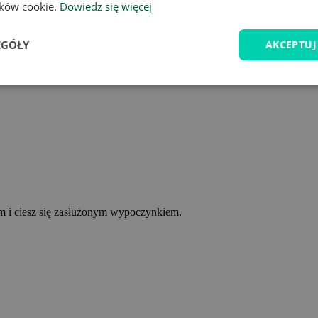
lików cookie.
Dowiedz się więcej
EGÓŁY
AKCEPTUJ
ym i ciesz się zasłużonym wypoczynkiem.