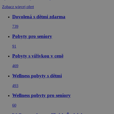
Zobacz więcej ofert
Dovolená s dětmi zdarma
739
Pobyty pro seniory
91
Pobyty s vířivkou v ceně
469
Wellness pobyty s dětmi
493
Wellness pobyty pro seniory
60