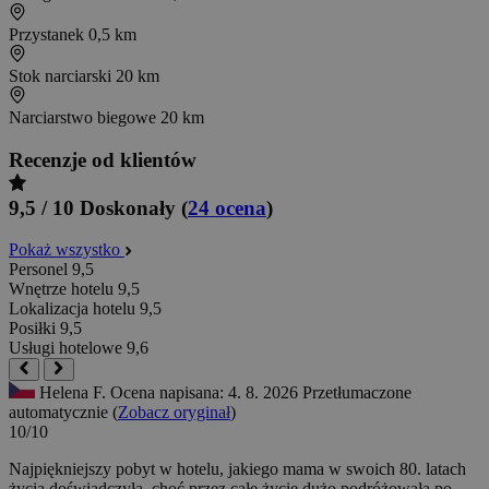
Przystanek
0,5 km
Stok narciarski
20 km
Narciarstwo biegowe
20 km
Recenzje od klientów
9,5 / 10
Doskonały
(
24 ocena
)
Pokaż wszystko
Personel
9,5
Wnętrze hotelu
9,5
Lokalizacja hotelu
9,5
Posiłki
9,5
Usługi hotelowe
9,6
Helena F.
Ocena napisana: 4. 8. 2026
Przetłumaczone
automatycznie (
Zobacz oryginał
)
10/10
Najpiękniejszy pobyt w hotelu, jakiego mama w swoich 80. latach
życia doświadczyła, choć przez całe życie dużo podróżowała po