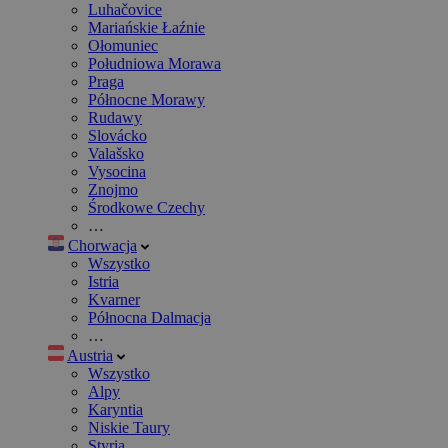
Luhačovice
Mariańskie Łaźnie
Ołomuniec
Południowa Morawa
Praga
Północne Morawy
Rudawy
Slovácko
Valašsko
Vysocina
Znojmo
Środkowe Czechy
…
Chorwacja
Wszystko
Istria
Kvarner
Północna Dalmacja
…
Austria
Wszystko
Alpy
Karyntia
Niskie Taury
Styria