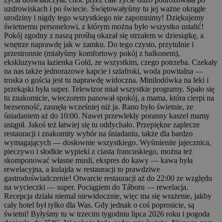
uzdrowiskach i po świecie. Świętowałyśmy tu jej ważne okrągłe
urodziny i nigdy tego wszystkiego nie zapomnimy! Dziękujemy
świetnemu personelowi, z którym można było wszystko ustalić!
Pokój zgodny z naszą prośbą okazał się strzałem w dziesiątkę, a
wnętrze naprawdę jak w zamku. Do tego czysto, przytulnie i
przestronnie (miałyśmy komfortowy pokój z balkonem),
ekskluzywna łazienka Gold, ze wszystkim, czego potrzeba. Czekały
na nas także jednorazowe kapcie i szlafroki, woda powitalna —
troska o gościa jest tu naprawdę widoczna. Minilodówka na leki i
przekąski była super. Telewizor miał wszystkie programy. Spało się
tu znakomicie, wieczorem panował spokój, a mama, która cierpi na
bezsenność, zasnęła wcześniej niż ja. Rano było świetnie, ze
śniadaniem aż do 10:00. Nawet przewlekły poranny kaszel mamy
ustąpił. Jakoś też łatwiej się tu oddychało. Przepiękne zaplecze
restauracji i znakomity wybór na śniadaniu, także dla bardzo
wymagających — dosłownie wszystkiego. Wyśmienite jajecznica,
pieczywo i słodkie wypieki z ciasta francuskiego, można też
skomponować własne musli, ekspres do kawy — kawa była
rewelacyjna, a kulajda w restauracji to prawdziwe
gastrodoświadczenie! Otwarcie restauracji aż do 22:00 ze względu
na wycieczki — super. Pociągiem do Táboru — rewelacja.
Recepcja działa niemal niewidocznie, więc ma się wrażenie, jakby
cały hotel był tylko dla Was. Gdy jednak o coś poprosicie, są
świetni! Byłyśmy tu w trzecim tygodniu lipca 2026 roku i pogoda