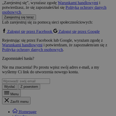
„Zarejestruj się”, wyrażasz zgodę
Warunkami handlowymi
i
potwierdzasz, że się zapoznałeś/łaś się
Polityką ochrony danych
osobowych
.
Zarejestruj się teraz
Lub zarejestruj się za pomocą sieci społecznościowych:
Zaloguj się przez Facebook
Zaloguj się przez Google
Rejestrując się przez Facebook lub Google, wyrażam zgodę z
Warunkami handlowymi
i potwierdzam, że zapoznałem/am się z
Polityką ochrony danych osobowych
.
Zapomniałeś hasła?
Nie ma znaczenia! Po prostu wpisz swój adres e-mail, a my
wyślemy Ci link do utworzenia nowego konta.
Wysłać
Z powrotem
Menu
Zavřít menu
Homepage