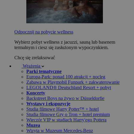
Odpocznij na pobycie wellness
Wybierz pobyt wellness z jacuzzi, sauną lub basenem
termalnym i ciesz się zasłużonym wypoczynkiem.
Chcę się zrelaksować
Wrażenia
Parki tematyczne
Europa-Park: ponad 100 atrakcji + nocleg
Zabawa w Playmobil Funpark + zakwaterowanie
LEGOLAND® Deutschland Resort + pobyt
Koncerty
Backstreet Boys na żywo w Düsseldorfie
Wystawy i ekspozycje
Studia filmowe Harry Potter™ + hotel
Studia filmowe Gry o Tron + hotel premium
Wieczór VIP w studiach Harry'ego Pottera
Muzea
Wizyta w Muzeum Mercedes-Benz