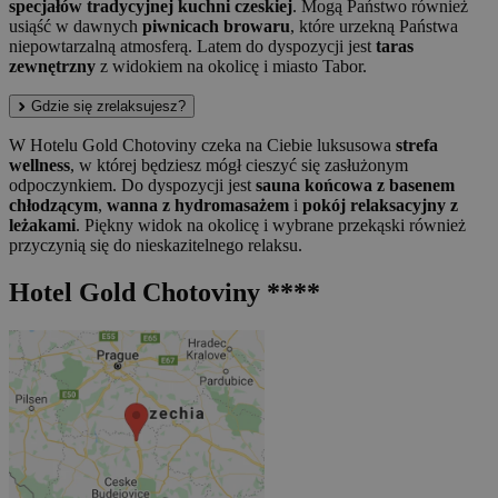
specjałów tradycyjnej kuchni czeskiej
. Mogą Państwo również
usiąść w dawnych
piwnicach browaru
, które urzekną Państwa
niepowtarzalną atmosferą. Latem do dyspozycji jest
taras
zewnętrzny
z widokiem na okolicę i miasto Tabor.
Gdzie się zrelaksujesz?
W Hotelu Gold Chotoviny czeka na Ciebie luksusowa
strefa
wellness
, w której będziesz mógł cieszyć się zasłużonym
odpoczynkiem. Do dyspozycji jest
sauna końcowa z basenem
chłodzącym
,
wanna z hydromasażem
i
pokój relaksacyjny z
leżakami
. Piękny widok na okolicę i wybrane przekąski również
przyczynią się do nieskazitelnego relaksu.
Hotel Gold Chotoviny ****