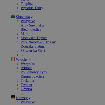
Tauplitz
Wysokie Taury
…
Słowenia
Wszystko
Alpy Sawińskie
Bled i okolice
Maribor
Moravske Toplice
Park Narodowy Triglav
Rogaška Slatina
Słoweńska Styria
…
Włochy
Wszystko
Bibione
Południowy Tyrol
Rimini i okolice
Toskania
Trydent
Umbria
…
Niemcy
Wszystko