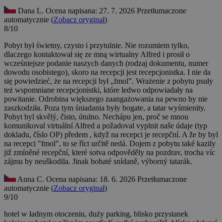
Dana L.
Ocena napisana: 27. 7. 2026
Przetłumaczone
automatycznie (
Zobacz oryginał
)
8/10
Pobyt był świetny, czysto i przytulnie. Nie rozumiem tylko,
dlaczego kontaktował się ze mną wirtualny Alfred i prosił o
wcześniejsze podanie naszych danych (rodzaj dokumentu, numer
dowodu osobistego), skoro na recepcji jest recepcjonistka. I nie da
się powiedzieć, że na recepcji był „fmol”. Wrażenie z pobytu psuły
też wspomniane recepcjonistki, które ledwo odpowiadały na
powitanie. Odrobina większego zaangażowania na pewno by nie
zaszkodziła. Poza tym śniadania były bogate, a tatar wyśmienity.
Pobyt byl skvělý, čisto, útulno. Nechápu jen, proč se mnou
komunikoval virtuální Alfred a požadoval vyplnit naše údaje (typ
dokladu, číslo OP) předem , když na recepci je recepční. A že by byl
na recepci "fmol", to se říct určitě nedá. Dojem z pobytu také kazily
již zmíněné recepční, které sotva odpověděly na pozdrav, trocha víc
zájmu by neuškodila. Jinak bohaté snídaně, výborný tatarák.
Anna C.
Ocena napisana: 18. 6. 2026
Przetłumaczone
automatycznie (
Zobacz oryginał
)
9/10
hotel w ładnym otoczeniu, duży parking, blisko przystanek