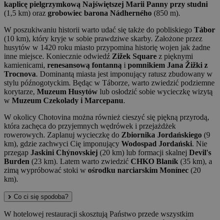
kaplicę pielgrzymkową Najświętszej Marii Panny przy studni
(1,5 km) oraz
grobowiec barona Nádherného
(850 m).
W poszukiwaniu historii warto udać się także do pobliskiego
Tábor
(10 km), który kryje w sobie prawdziwe skarby. Założone przez
husytów w 1420 roku miasto przypomina historię wojen jak żadne
inne miejsce. Koniecznie odwiedź
Zižek Square
z pięknymi
kamienicami,
renesansową fontanną
i
pomnikiem Jana Žižki z
Trocnova
. Dominantą miasta jest imponujący ratusz zbudowany w
stylu późnogotyckim. Będąc w Táborze, warto zwiedzić podziemne
korytarze,
Muzeum Husytów
lub osłodzić sobie wycieczkę wizytą
w
Muzeum Czekolady i Marcepanu
.
W okolicy Chotovina można również cieszyć się piękną przyrodą,
która zachęca do przyjemnych wędrówek i przejażdżek
rowerowych. Zaplanuj wycieczkę do
Zbiornika Jordańskiego
(9
km), gdzie zachwyci Cię imponujący
Wodospad Jordański
. Nie
przegap
Jaskini Chýnovskiej
(20 km) lub formacji skalnej
Devil's
Burden
(23 km). Latem warto zwiedzić
CHKO Blaník
(35 km), a
zimą wypróbować stoki w
ośrodku narciarskim Monínec
(20
km).
Co ci się spodoba?
W hotelowej restauracji skosztują Państwo przede wszystkim