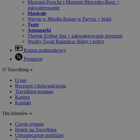
Muzeum Porsche i Muzeum Mercedes-Benz +
zakwaterowanie
Musicale
Wizyta w Moulin Rouge w Paryżu + hotel
Teatr
Aquaparki
Therme Erding Spa + zakwaterowanie premium
Wodny Świat Rulantica: Bilety i pobyt
Kupon podarunkowy
Promocje
O Travelking
O nas
Recenzje i doświadczenia
Travelking pomaga
Kariera
Kontakt
Dla klientów
Częste pytania
Hotele na Travelking
Ubezpieczenie podróżne