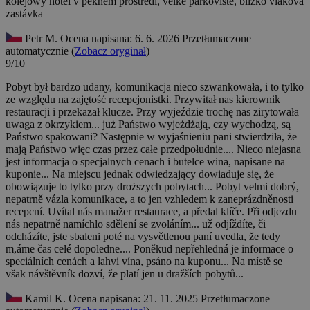
kolejowy
hotel v pěkném prostředí, velké parkoviště, blízko vlaková
zastávka
Petr M.
Ocena napisana: 6. 6. 2026
Przetłumaczone
automatycznie (
Zobacz oryginał
)
9/10
Pobyt był bardzo udany, komunikacja nieco szwankowała, i to tylko
ze względu na zajętość recepcjonistki. Przywitał nas kierownik
restauracji i przekazał klucze. Przy wyjeździe trochę nas zirytowała
uwaga z okrzykiem... już Państwo wyjeżdżają, czy wychodzą, są
Państwo spakowani? Następnie w wyjaśnieniu pani stwierdziła, że
mają Państwo więc czas przez całe przedpołudnie.... Nieco niejasna
jest informacja o specjalnych cenach i butelce wina, napisane na
kuponie... Na miejscu jednak odwiedzający dowiaduje się, że
obowiązuje to tylko przy droższych pobytach...
Pobyt velmi dobrý,
nepatrně vázla komunikace, a to jen vzhledem k zaneprázdněnosti
recepcní. Uvítal nás manažer restaurace, a předal klíče. Při odjezdu
nás nepatrně namíchlo sdělení se zvoláním... už odjíždíte, či
odcházíte, jste sbaleni poté na vysvětlenou paní uvedla, že tedy
m,áme čas celé dopoledne.... Poněkud nepřehledná je informace o
speciálních cenách a lahvi vína, psáno na kuponu... Na místě se
však návštěvník dozví, že platí jen u dražších pobytů...
Kamil K.
Ocena napisana: 21. 11. 2025
Przetłumaczone