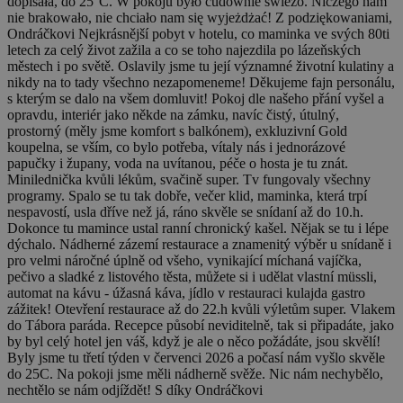
dopisała, do 25°C. W pokoju było cudownie świeżo. Niczego nam
nie brakowało, nie chciało nam się wyjeżdżać! Z podziękowaniami,
Ondráčkovi
Nejkrásnější pobyt v hotelu, co maminka ve svých 80ti
letech za celý život zažila a co se toho najezdila po lázeňských
městech i po světě. Oslavily jsme tu její významné životní kulatiny a
nikdy na to tady všechno nezapomeneme! Děkujeme fajn personálu,
s kterým se dalo na všem domluvit! Pokoj dle našeho přání vyšel a
opravdu, interiér jako někde na zámku, navíc čistý, útulný,
prostorný (měly jsme komfort s balkónem), exkluzivní Gold
koupelna, se vším, co bylo potřeba, vítaly nás i jednorázové
papučky i župany, voda na uvítanou, péče o hosta je tu znát.
Minilednička kvůli lékům, svačině super. Tv fungovaly všechny
programy. Spalo se tu tak dobře, večer klid, maminka, která trpí
nespavostí, usla dříve než já, ráno skvěle se snídaní až do 10.h.
Dokonce tu mamince ustal ranní chronický kašel. Nějak se tu i lépe
dýchalo. Nádherné zázemí restaurace a znamenitý výběr u snídaně i
pro velmi náročné úplně od všeho, vynikající míchaná vajíčka,
pečivo a sladké z listového těsta, můžete si i udělat vlastní müssli,
automat na kávu - úžasná káva, jídlo v restauraci kulajda gastro
zážitek! Otevření restaurace až do 22.h kvůli výletům super. Vlakem
do Tábora paráda. Recepce působí neviditelně, tak si připadáte, jako
by byl celý hotel jen váš, když je ale o něco požádáte, jsou skvělí!
Byly jsme tu třetí týden v červenci 2026 a počasí nám vyšlo skvěle
do 25C. Na pokoji jsme měli nádherně svěže. Nic nám nechybělo,
nechtělo se nám odjíždět! S díky Ondráčkovi