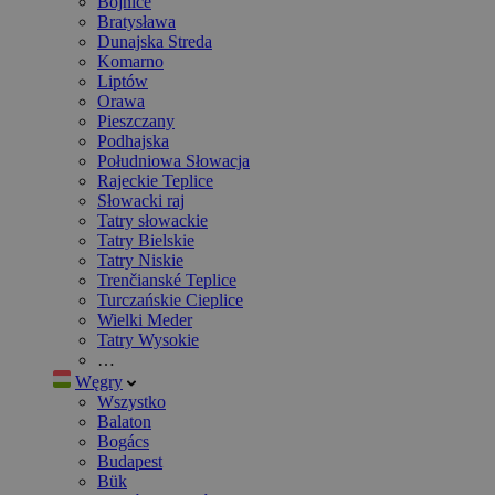
Bojnice
Bratysława
Dunajska Streda
Komarno
Liptów
Orawa
Pieszczany
Podhajska
Południowa Słowacja
Rajeckie Teplice
Słowacki raj
Tatry słowackie
Tatry Bielskie
Tatry Niskie
Trenčianské Teplice
Turczańskie Cieplice
Wielki Meder
Tatry Wysokie
…
Węgry
Wszystko
Balaton
Bogács
Budapest
Bük