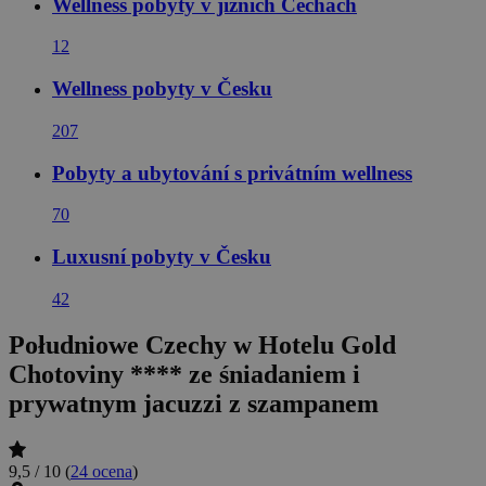
Wellness pobyty v jižních Čechách
12
Wellness pobyty v Česku
207
Pobyty a ubytování s privátním wellness
70
Luxusní pobyty v Česku
42
Południowe Czechy w Hotelu Gold
Chotoviny **** ze śniadaniem i
prywatnym jacuzzi z szampanem
9,5 / 10
(
24 ocena
)