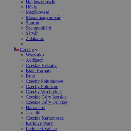
Hajdúszoboszló
Hévíz
Mezőkövesd
Mosonmagyaróvár
Šoproň
Szentgotthárd
Sárvár
Zalakaros
…
Czechy
Wszystko
Adršpach
Czeskie Beskidy
Białe Karpaty
Brno
Czechy Południowe
Czechy Północne
Czechy Wschodnie
Czeskie Góry Izerskie
Czeskie Góry Orlickie
Harrachov
Jeseniki
Czeskie Karkonosze
Karlowe Wary
Lednice i Valtice