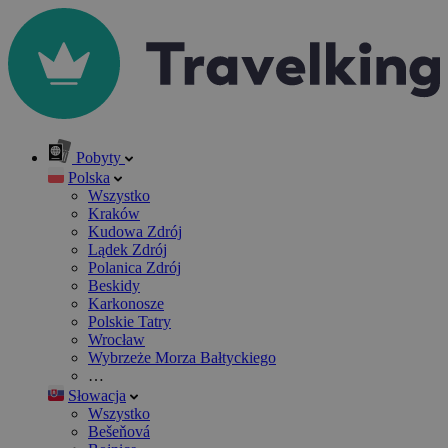
Pobyty
Polska
Wszystko
Kraków
Kudowa Zdrój
Lądek Zdrój
Polanica Zdrój
Beskidy
Karkonosze
Polskie Tatry
Wrocław
Wybrzeże Morza Bałtyckiego
…
Słowacja
Wszystko
Bešeňová