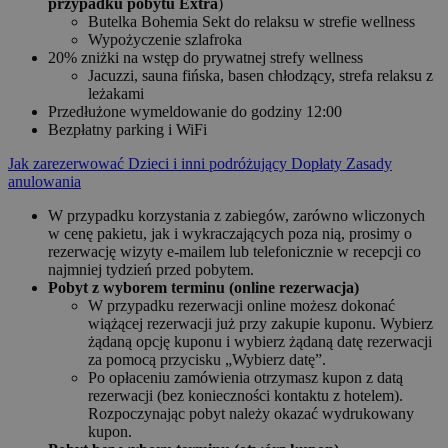
przypadku pobytu Extra
)
Butelka Bohemia Sekt do relaksu w strefie wellness
Wypożyczenie szlafroka
20% zniżki na wstęp do prywatnej strefy wellness
Jacuzzi, sauna fińska, basen chłodzący, strefa relaksu z
leżakami
Przedłużone wymeldowanie do godziny 12:00
Bezpłatny parking i WiFi
Jak zarezerwować
Dzieci i inni podróżujący
Dopłaty
Zasady
anulowania
W przypadku korzystania z zabiegów, zarówno wliczonych
w cenę pakietu, jak i wykraczających poza nią, prosimy o
rezerwację wizyty e-mailem lub telefonicznie w recepcji co
najmniej tydzień przed pobytem.
Pobyt z wyborem terminu (online rezerwacja)
W przypadku rezerwacji online możesz dokonać
wiążącej rezerwacji już przy zakupie kuponu. Wybierz
żądaną opcję kuponu i wybierz żądaną datę rezerwacji
za pomocą przycisku „Wybierz datę”.
Po opłaceniu zamówienia otrzymasz kupon z datą
rezerwacji (bez konieczności kontaktu z hotelem).
Rozpoczynając pobyt należy okazać wydrukowany
kupon.