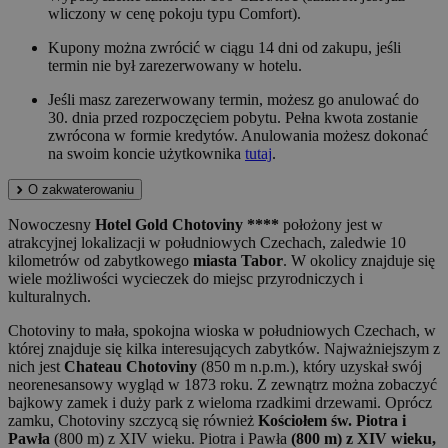
wliczony w cenę pokoju typu Comfort).
Kupony można zwrócić w ciągu 14 dni od zakupu, jeśli
termin nie był zarezerwowany w hotelu.
Jeśli masz zarezerwowany termin, możesz go anulować do
30. dnia przed rozpoczęciem pobytu. Pełna kwota zostanie
zwrócona w formie kredytów. Anulowania możesz dokonać
na swoim koncie użytkownika
tutaj
.
O zakwaterowaniu
Nowoczesny
Hotel Gold Chotoviny ****
położony jest w
atrakcyjnej lokalizacji w południowych Czechach, zaledwie 10
kilometrów od zabytkowego
miasta Tabor
. W okolicy znajduje się
wiele możliwości wycieczek do miejsc przyrodniczych i
kulturalnych.
Chotoviny to mała, spokojna wioska w południowych Czechach, w
której znajduje się kilka interesujących zabytków. Najważniejszym z
nich jest
Chateau Chotoviny
(850 m n.p.m.), który uzyskał swój
neorenesansowy wygląd w 1873 roku. Z zewnątrz można zobaczyć
bajkowy zamek i duży park z wieloma rzadkimi drzewami. Oprócz
zamku, Chotoviny szczycą się również
Kościołem św. Piotra i
Pawła
(800 m) z XIV wieku. Piotra i Pawła
(800 m) z XIV wieku,