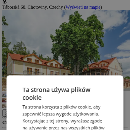
Táborská 68, Chotoviny, Czechy
(
Wyświetl na mapie
)
Ta strona używa plików
cookie
Ta strona korzysta z plików cookie, aby
zapewnić lepszą wygodę użytkowania.
Cała galeria
od 458 Zł
Korzystając z tej strony, wyrażasz zgodę
errors_loading_failed
na używanie przez nas wszystkich plików