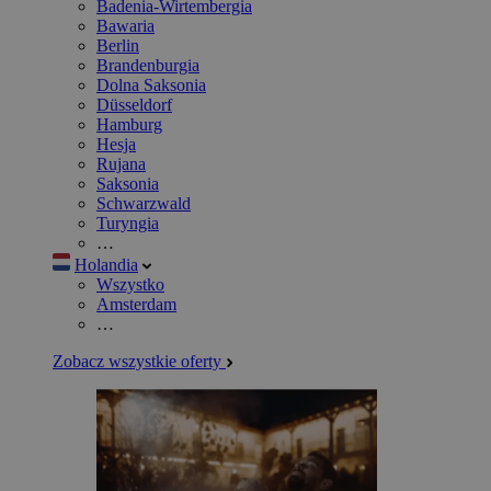
Badenia-Wirtembergia
Bawaria
Berlin
Brandenburgia
Dolna Saksonia
Düsseldorf
Hamburg
Hesja
Rujana
Saksonia
Schwarzwald
Turyngia
…
Holandia
Wszystko
Amsterdam
…
Zobacz wszystkie oferty