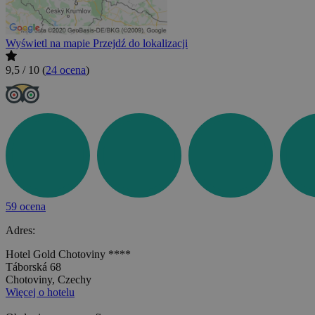
Wyświetl na mapie
Przejdź do lokalizacji
9,5 / 10
(
24 ocena
)
59 ocena
Adres:
Hotel Gold Chotoviny ****
Táborská 68
Chotoviny, Czechy
Więcej o hotelu