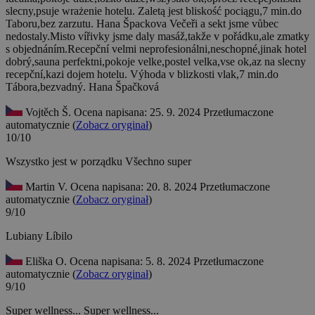
slecny,psuje wrażenie hotelu. Zaletą jest bliskość pociągu,7 min.do
Taboru,bez zarzutu. Hana Špackova
Večeři a sekt jsme vůbec
nedostaly.Misto vířivky jsme daly masáž,takže v pořádku,ale zmatky
s objednáním.Recepční velmi neprofesionálni,neschopné,jinak hotel
dobrý,sauna perfektni,pokoje velke,postel velka,vse ok,az na slecny
recepční,kazi dojem hotelu. Výhoda v blizkosti vlak,7 min.do
Tábora,bezvadný. Hana Špačková
Vojtěch Š.
Ocena napisana: 25. 9. 2024
Przetłumaczone
automatycznie (
Zobacz oryginał
)
10/10
Wszystko jest w porządku
Všechno super
Martin V.
Ocena napisana: 20. 8. 2024
Przetłumaczone
automatycznie (
Zobacz oryginał
)
9/10
Lubiany
Líbilo
Eliška O.
Ocena napisana: 5. 8. 2024
Przetłumaczone
automatycznie (
Zobacz oryginał
)
9/10
Super wellness...
Super wellness...