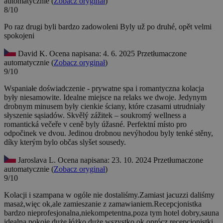
automatycznie (
Zobacz oryginał
)
8/10
Po raz drugi byli bardzo zadowoleni
Byly už po druhé, opět velmi
spokojeni
David K.
Ocena napisana: 4. 6. 2025
Przetłumaczone
automatycznie (
Zobacz oryginał
)
9/10
Wspaniałe doświadczenie - prywatne spa i romantyczna kolacja
były niesamowite. Idealne miejsce na relaks we dwoje. Jedynym
drobnym minusem były cienkie ściany, które czasami utrudniały
słyszenie sąsiadów.
Skvělý zážitek – soukromý wellness a
romantická večeře v ceně byly úžasné. Perfektní místo pro
odpočinek ve dvou. Jedinou drobnou nevýhodou byly tenké stěny,
díky kterým bylo občas slyšet sousedy.
Jaroslava L.
Ocena napisana: 23. 10. 2024
Przetłumaczone
automatycznie (
Zobacz oryginał
)
9/10
Kolacji i szampana w ogóle nie dostaliśmy.Zamiast jacuzzi daliśmy
masaż,więc ok,ale zamieszanie z zamawianiem.Recepcjonistka
bardzo nieprofesjonalna,niekompetentna,poza tym hotel dobry,sauna
idealna,pokoje duże,łóżko duże,wszystko ok,oprócz recepcjonistki