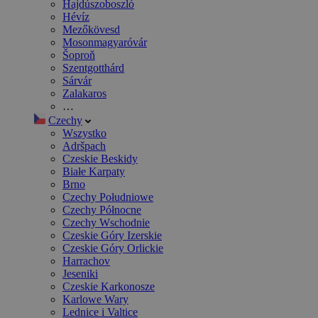
Hajdúszoboszló
Hévíz
Mezőkövesd
Mosonmagyaróvár
Šoproň
Szentgotthárd
Sárvár
Zalakaros
…
Czechy
Wszystko
Adršpach
Czeskie Beskidy
Białe Karpaty
Brno
Czechy Południowe
Czechy Północne
Czechy Wschodnie
Czeskie Góry Izerskie
Czeskie Góry Orlickie
Harrachov
Jeseniki
Czeskie Karkonosze
Karlowe Wary
Lednice i Valtice