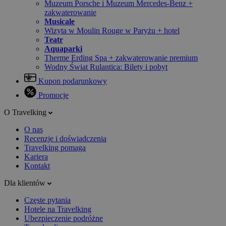
Muzeum Porsche i Muzeum Mercedes-Benz +
zakwaterowanie
Musicale
Wizyta w Moulin Rouge w Paryżu + hotel
Teatr
Aquaparki
Therme Erding Spa + zakwaterowanie premium
Wodny Świat Rulantica: Bilety i pobyt
Kupon podarunkowy
Promocje
O Travelking
O nas
Recenzje i doświadczenia
Travelking pomaga
Kariera
Kontakt
Dla klientów
Częste pytania
Hotele na Travelking
Ubezpieczenie podróżne