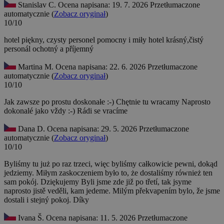
Stanislav C.
Ocena napisana: 19. 7. 2026
Przetłumaczone
automatycznie (
Zobacz oryginał
)
10/10
hotel piękny, czysty personel pomocny i miły
hotel krásný,čistý
personál ochotný a příjemný
Martina M.
Ocena napisana: 22. 6. 2026
Przetłumaczone
automatycznie (
Zobacz oryginał
)
10/10
Jak zawsze po prostu doskonałe :-) Chętnie tu wracamy
Naprosto
dokonalé jako vždy :-) Rádi se vracíme
Dana D.
Ocena napisana: 29. 5. 2026
Przetłumaczone
automatycznie (
Zobacz oryginał
)
10/10
Byliśmy tu już po raz trzeci, więc byliśmy całkowicie pewni, dokąd
jedziemy. Miłym zaskoczeniem było to, że dostaliśmy również ten
sam pokój. Dziękujemy
Byli jsme zde již po třetí, tak jsyme
naprosto jistě veděli, kam jedeme. Milým překvapením bylo, že jsme
dostali i stejný pokoj. Díky
Ivana Š.
Ocena napisana: 11. 5. 2026
Przetłumaczone