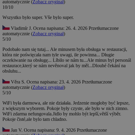
automatycznie (
Zobacz oryginał
)
10/10
Wszystko było super.
Vše bylo super.
Vladimír J.
Ocena napisana: 26. 4. 2026
Przetłumaczone
automatycznie (
Zobacz oryginał
)
5/10
Podobało nam się tutaj... Ale minusem była obsługa w restauracji,
która nie poświęcała nam tyle uwagi, ile powinna... Długie
oczekiwanie na obsługę...
Líbilo se nám tu...Ale minus byl personál
restaurace,který se nám nevěnoval jak by měl...Dlouhé čekání na
obsluhu...
Věra S.
Ocena napisana: 23. 4. 2026
Przetłumaczone
automatycznie (
Zobacz oryginał
)
5/10
WiFi była darmowa, ale nie działała. Jedzenie mogłoby być lepsze,
z większym wyborem. Pokoje były czyste, ale było w nich zimno.
WiFi zdarma nefungovala.Jidlo by mohlo být lepší,větší výběr.
Pokoje čisté,ale bylo tam chladno.
Jan V.
Ocena napisana: 9. 4. 2026
Przetłumaczone