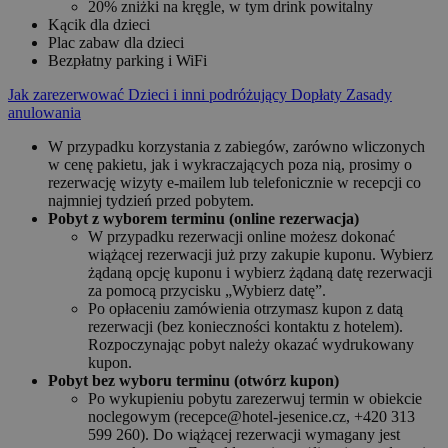
20% zniżki na kręgle, w tym drink powitalny
Kącik dla dzieci
Plac zabaw dla dzieci
Bezpłatny parking i WiFi
Jak zarezerwować
Dzieci i inni podróżujący
Dopłaty
Zasady
anulowania
W przypadku korzystania z zabiegów, zarówno wliczonych
w cenę pakietu, jak i wykraczających poza nią, prosimy o
rezerwację wizyty e-mailem lub telefonicznie w recepcji co
najmniej tydzień przed pobytem.
Pobyt z wyborem terminu (online rezerwacja)
W przypadku rezerwacji online możesz dokonać
wiążącej rezerwacji już przy zakupie kuponu. Wybierz
żądaną opcję kuponu i wybierz żądaną datę rezerwacji
za pomocą przycisku „Wybierz datę”.
Po opłaceniu zamówienia otrzymasz kupon z datą
rezerwacji (bez konieczności kontaktu z hotelem).
Rozpoczynając pobyt należy okazać wydrukowany
kupon.
Pobyt bez wyboru terminu (otwórz kupon)
Po wykupieniu pobytu zarezerwuj termin w obiekcie
noclegowym (recepce@hotel-jesenice.cz, +420 313
599 260). Do wiążącej rezerwacji wymagany jest