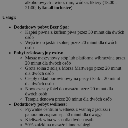
alkoholowych - wino, rum, wódka, likiery (18:00 -
21:00,
tylko all inclusive
)
Usługi:
Dodatkowy pobyt Beer Spa:
Kąpiel piwna z kuflem piwa przez 30 minut dla dwóch
osób
Wejście do jaskini solnej przez 20 minut dla dwóch
osób
Pobyt relaksacyjny extra:
Masaż maszynowy stóp lub platforma wibracyjna przez
20 minut dla dwóch osób
Grota solna z solą z Morza Martwego przez 20 minut
dla dwóch osób
Ciepły okład borowinowy na plecy i kark - 20 minut
dla dwóch osób
Nowoczesny fotel do masażu przez 20 minut dla
dwóch osób
Terapia tlenowa przez 20 minut dla dwóch osób
Dodatkowy pobyt wellness:
Prywatne centrum wellness z wanną z jacuzzi i
panoramiczną sauną - 50 minut dla dwojga
Kieliszek wina w spa dla dwóch osób
50% zniżki na masaże i inne zabiegi