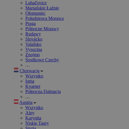
Luhačovice
Mariańskie Łaźnie
Ołomuniec
Południowa Morawa
Praga
Północne Morawy
Rudawy
Slovácko
Valašsko
Vysocina
Znojmo
Środkowe Czechy
…
Chorwacja
Wszystko
Istria
Kvarner
Północna Dalmacja
…
Austria
Wszystko
Alpy
Karyntia
Niskie Taury
Styria