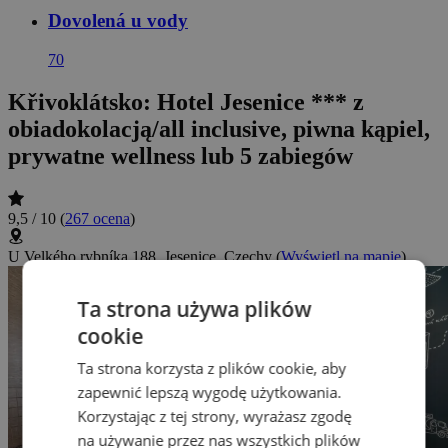
Dovolená u vody
70
Křivoklátsko: Hotel Jesenice *** z
obiadokolacją/all inclusive, piwna kąpiel,
prywatne wellness lub 5 zabiegów
9,5 / 10
(
267 ocena
)
U Velkého rybníka 188, Jesenice, Czechy
(
Wyświetl na mapie
)
Ta strona używa plików
cookie
Ta strona korzysta z plików cookie, aby
zapewnić lepszą wygodę użytkowania.
Korzystając z tej strony, wyrażasz zgodę
na używanie przez nas wszystkich plików