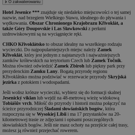
O zakwaterowaniu
Hotel Jesenice ***
znajduje się niedaleko miejscowości o tej samej
nazwie, nad brzegiem Wielkiego Stawu, idealnego do pływania i
wędkowania.
Obszar Chronionego Krajobrazu Křivoklát, a
także Góry Doupovskie i Las Sławkowski
z perłami
uzdrowiskowymi są na wyciągnięcie ręki.
CHKO Křivoklátsko
to obszar idealny na wszelkiego rodzaju
wycieczki. Do najpopularniejszych miejsc należy
Zamek
Křivoklát
, który jest jednym z najstarszych i najważniejszych
zamków królewskich na terytorium Czech lub
Zamek Točník
.
Można również odwiedzić
Zamek Zbiroh
lub piękny park przy
prezydenckim
Zamku Lany
. Bogatą przyrodę regionu
Křivoklátsko można podziwiać w rezerwacie przyrody
Skryjská
jezírka
z potokiem i wodospadami.
Jeśli wolisz krótsze wycieczki, wybierz się do formacji skalnej
Jesenický viklan
lub wejdź na 48-metrową wieżę widokową
Tobiášův vrch
. Miłość do przyrody i historii można połączyć na
ścieżce przyrodniczej
Śladami słowiańskich bogów
, która
rozpoczyna się w
Wysokiej Libii
i ma 17 przystanków na 20-
kilometrowej trasie ze zdjęciami i opisami poszczególnych
słowiańskich bogów. Jeśli nie masz ochoty na przejście całej trasy,
możesz ją również przejechać rowerem.