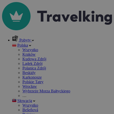
Pobyty
Polska
Wszystko
Kraków
Kudowa Zdrój
Lądek Zdrój
Polanica Zdrój
Beskidy
Karkonosze
Polskie Tatry
Wrocław
Wybrzeże Morza Bałtyckiego
…
Słowacja
Wszystko
Bešeňová