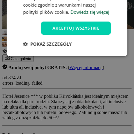
cookie zgodnie z warunkami naszej
polityki plików cookie.
Dowiedz się więcej
AKCEPTUJ WSZYSTKIE
POKAŻ SZCZEGÓŁY
Osobiście zweryfikowane
Cała galeria
Anuluj swój pobyt GRATIS.
(
Więcej informacji
)
od 874 Zł
errors_loading_failed
Hotel Jesenice *** w pobliżu Křivoklátska jest idealnym miejscem
na relaks dla par i rodzin. Skorzystaj z obiadokolacji, all inclusive
lub ultra all inclusive, w tym napojów alkoholowych i
bezalkoholowych lub bufetu lodowego. Zafunduj sobie masaż lub
zabieg z dużą zniżką do 50%!