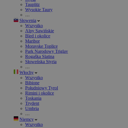
Tauplitz
Wysokie Taury
…
Słowenia
Wszystko
Alpy Sawińskie
Bled i okolice
Maribor
Moravske Toplice
Park Narodowy Triglav
Rogaška Slatina
Słoweńska Styria
…
Włochy
Wszystko
Bibione
Południowy Tyrol
Rimini i okolice
Toskania
Trydent
Umbria
…
Niemcy
Wszystko