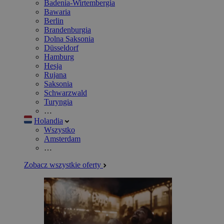
Badenia-Wirtembergia
Bawaria
Berlin
Brandenburgia
Dolna Saksonia
Düsseldorf
Hamburg
Hesja
Rujana
Saksonia
Schwarzwald
Turyngia
…
Holandia
Wszystko
Amsterdam
…
Zobacz wszystkie oferty