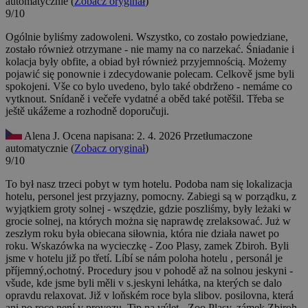
automatycznie (
Zobacz oryginał
)
9/10
Ogólnie byliśmy zadowoleni. Wszystko, co zostało powiedziane,
zostało również otrzymane - nie mamy na co narzekać. Śniadanie i
kolacja były obfite, a obiad był również przyjemnością. Możemy
pojawić się ponownie i zdecydowanie polecam.
Celkově jsme byli
spokojeni. Vše co bylo uvedeno, bylo také obdrženo - nemáme co
vytknout. Snídaně i večeře vydatné a oběd také potěšil. Třeba se
ještě ukážeme a rozhodně doporučuji.
Alena J.
Ocena napisana: 2. 4. 2026
Przetłumaczone
automatycznie (
Zobacz oryginał
)
9/10
To był nasz trzeci pobyt w tym hotelu. Podoba nam się lokalizacja
hotelu, personel jest przyjazny, pomocny. Zabiegi są w porządku, z
wyjątkiem groty solnej - wszędzie, gdzie poszliśmy, były leżaki w
grocie solnej, na których można się naprawdę zrelaksować. Już w
zeszłym roku była obiecana siłownia, która nie działa nawet po
roku. Wskazówka na wycieczkę - Zoo Plasy, zamek Zbiroh.
Byli
jsme v hotelu již po třetí. Líbí se nám poloha hotelu , personál je
příjemný,ochotný. Procedury jsou v pohodě až na solnou jeskyni -
všude, kde jsme byli měli v s.jeskyni lehátka, na kterých se dalo
opravdu relaxovat. Již v loňském roce byla slibov. posilovna, která
ani po roce není v provozu. Tip na výlet - Zoo Plasy, zámek Zbiroh.