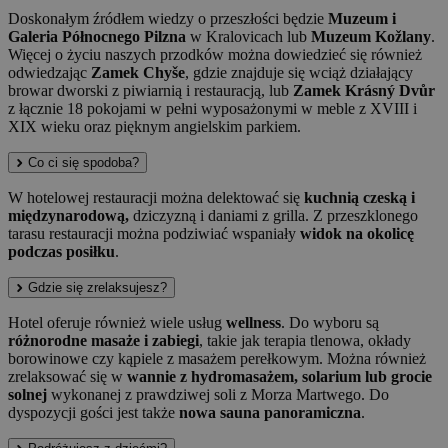
Doskonałym źródłem wiedzy o przeszłości będzie
Muzeum i
Galeria Północnego Pilzna
w Kralovicach lub
Muzeum Kožlany
.
Więcej o życiu naszych przodków można dowiedzieć się również
odwiedzając
Zamek Chyše
, gdzie znajduje się wciąż działający
browar dworski z piwiarnią i restauracją, lub
Zamek Krásný Dvůr
z łącznie 18 pokojami w pełni wyposażonymi w meble z XVIII i
XIX wieku oraz pięknym angielskim parkiem.
Co ci się spodoba?
W hotelowej restauracji można delektować się
kuchnią czeską i
międzynarodową,
dziczyzną i daniami z grilla. Z przeszklonego
tarasu restauracji można podziwiać wspaniały
widok na okolicę
podczas posiłku
.
Gdzie się zrelaksujesz?
Hotel oferuje również wiele usług
wellness
. Do wyboru są
różnorodne masaże i zabiegi
, takie jak terapia tlenowa, okłady
borowinowe czy kąpiele z masażem perełkowym. Można również
zrelaksować się w
wannie z hydromasażem, solarium lub grocie
solnej
wykonanej z prawdziwej soli z Morza Martwego. Do
dyspozycji gości jest także
nowa sauna panoramiczna
.