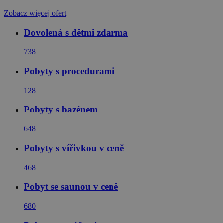
Zobacz więcej ofert
Dovolená s dětmi zdarma
738
Pobyty s procedurami
128
Pobyty s bazénem
648
Pobyty s vířivkou v ceně
468
Pobyt se saunou v ceně
680