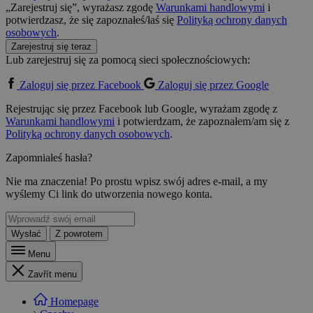
„Zarejestruj się”, wyrażasz zgodę
Warunkami handlowymi
i
potwierdzasz, że się zapoznałeś/łaś się
Polityką ochrony danych
osobowych
.
Zarejestruj się teraz
Lub zarejestruj się za pomocą sieci społecznościowych:
Zaloguj się przez Facebook
Zaloguj się przez Google
Rejestrując się przez Facebook lub Google, wyrażam zgodę z
Warunkami handlowymi
i potwierdzam, że zapoznałem/am się z
Polityką ochrony danych osobowych
.
Zapomniałeś hasła?
Nie ma znaczenia! Po prostu wpisz swój adres e-mail, a my
wyślemy Ci link do utworzenia nowego konta.
Wysłać
Z powrotem
Menu
Zavřít menu
Homepage