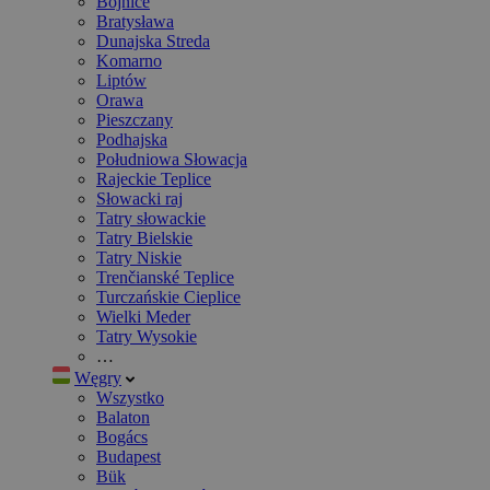
Bojnice
Bratysława
Dunajska Streda
Komarno
Liptów
Orawa
Pieszczany
Podhajska
Południowa Słowacja
Rajeckie Teplice
Słowacki raj
Tatry słowackie
Tatry Bielskie
Tatry Niskie
Trenčianské Teplice
Turczańskie Cieplice
Wielki Meder
Tatry Wysokie
…
Węgry
Wszystko
Balaton
Bogács
Budapest
Bük