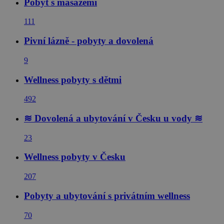
Pobyt s masážemi
111
Pivní lázně - pobyty a dovolená
9
Wellness pobyty s dětmi
492
≋ Dovolená a ubytování v Česku u vody ≋
23
Wellness pobyty v Česku
207
Pobyty a ubytování s privátním wellness
70