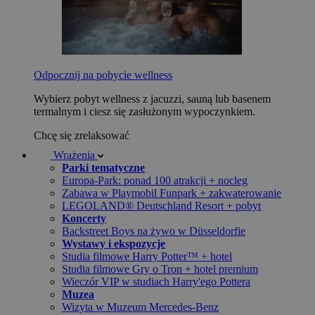
Odpocznij na pobycie wellness
Wybierz pobyt wellness z jacuzzi, sauną lub basenem
termalnym i ciesz się zasłużonym wypoczynkiem.
Chcę się zrelaksować
Wrażenia
Parki tematyczne
Europa-Park: ponad 100 atrakcji + nocleg
Zabawa w Playmobil Funpark + zakwaterowanie
LEGOLAND® Deutschland Resort + pobyt
Koncerty
Backstreet Boys na żywo w Düsseldorfie
Wystawy i ekspozycje
Studia filmowe Harry Potter™ + hotel
Studia filmowe Gry o Tron + hotel premium
Wieczór VIP w studiach Harry'ego Pottera
Muzea
Wizyta w Muzeum Mercedes-Benz