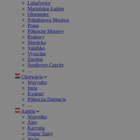
Luhačovice
Mariańskie Łaźnie
Ołomuniec
Południowa Morawa
Praga
Północne Morawy
Rudawy
Slovácko
Valašsko
Vysocina
Znojmo
Środkowe Czechy
…
Chorwacja
Wszystko
Istria
Kvarner
Północna Dalmacja
…
Austria
Wszystko
Alpy
Karyntia
Niskie Taury
Styria