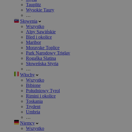
Tauplitz
Wysokie Taury
…
Słowenia
Wszystko
Alpy Sawińskie
Bled i okolice
Maribor
Moravske Toplice
Park Narodowy Triglav
Rogaška Slatina
Słoweńska Styria
…
Włochy
Wszystko
Bibione
Południowy Tyrol
Rimini i okolice
Toskania
Trydent
Umbria
…
Niemcy
Wszystko