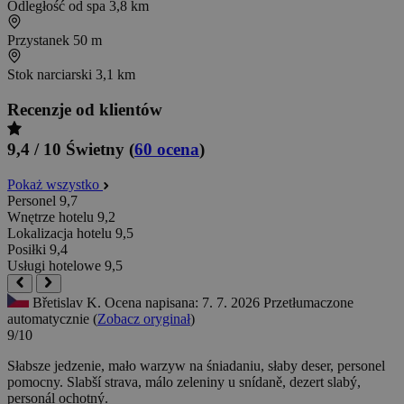
Odległość od spa
3,8 km
Przystanek
50 m
Stok narciarski
3,1 km
Recenzje od klientów
9,4 / 10
Świetny
(
60 ocena
)
Pokaż wszystko
Personel
9,7
Wnętrze hotelu
9,2
Lokalizacja hotelu
9,5
Posiłki
9,4
Usługi hotelowe
9,5
Břetislav K.
Ocena napisana: 7. 7. 2026
Przetłumaczone
automatycznie (
Zobacz oryginał
)
9/10
Słabsze jedzenie, mało warzyw na śniadaniu, słaby deser, personel
pomocny.
Slabší strava, málo zeleniny u snídaně, dezert slabý,
personál ochotný.