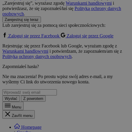
„Zarejestruj się”, wyrażasz zgodę
Warunkami handlowymi
i
potwierdzasz, że się zapoznałeś/łaś się
Polityką ochrony danych
osobowych
.
Zarejestruj się teraz
Lub zarejestruj się za pomocą sieci społecznościowych:
Zaloguj się przez Facebook
Zaloguj się przez Google
Rejestrując się przez Facebook lub Google, wyrażam zgodę z
Warunkami handlowymi
i potwierdzam, że zapoznałem/am się z
Polityką ochrony danych osobowych
.
Zapomniałeś hasła?
Nie ma znaczenia! Po prostu wpisz swój adres e-mail, a my
wyślemy Ci link do utworzenia nowego konta.
Wysłać
Z powrotem
Menu
Zavřít menu
Homepage