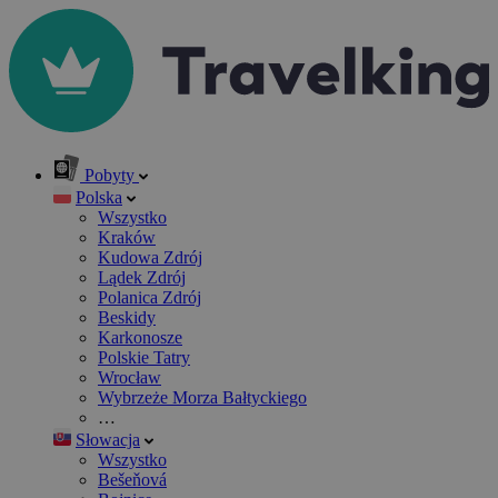
Pobyty
Polska
Wszystko
Kraków
Kudowa Zdrój
Lądek Zdrój
Polanica Zdrój
Beskidy
Karkonosze
Polskie Tatry
Wrocław
Wybrzeże Morza Bałtyckiego
…
Słowacja
Wszystko
Bešeňová