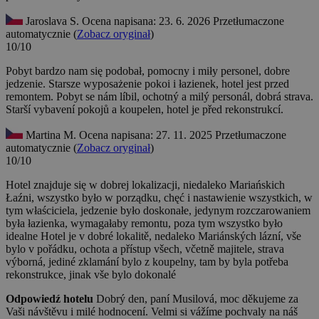
Jaroslava S.
Ocena napisana: 23. 6. 2026
Przetłumaczone
automatycznie (
Zobacz oryginał
)
10/10
Pobyt bardzo nam się podobał, pomocny i miły personel, dobre
jedzenie. Starsze wyposażenie pokoi i łazienek, hotel jest przed
remontem.
Pobyt se nám líbil, ochotný a milý personál, dobrá strava.
Starší vybavení pokojů a koupelen, hotel je před rekonstrukcí.
Martina M.
Ocena napisana: 27. 11. 2025
Przetłumaczone
automatycznie (
Zobacz oryginał
)
10/10
Hotel znajduje się w dobrej lokalizacji, niedaleko Mariańskich
Łaźni, wszystko było w porządku, chęć i nastawienie wszystkich, w
tym właściciela, jedzenie było doskonałe, jedynym rozczarowaniem
była łazienka, wymagałaby remontu, poza tym wszystko było
idealne
Hotel je v dobré lokalitě, nedaleko Mariánských lázní, vše
bylo v pořádku, ochota a přístup všech, včetně majitele, strava
výborná, jediné zklamání bylo z koupelny, tam by byla potřeba
rekonstrukce, jinak vše bylo dokonalé
Odpowiedź hotelu
Dobrý den, paní Musilová, moc děkujeme za
Vaši návštěvu i milé hodnocení. Velmi si vážíme pochvaly na náš