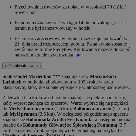
Przechowalnia rowerów za opłatą w wysokości 70 CZK /
rower / noc.
Kupony można zwrócić w ciągu 14 dni od zakupu, jeśli
termin nie był zarezerwowany w hotelu.
Jeśli masz zarezerwowany termin, możesz go anulować do
21. dnia przed rozpoczęciem pobytu. Pełna kwota zostanie
zwrócona w formie kredytów. Anulowania możesz dokonać
na swoim koncie użytkownika
tutaj
.
O zakwaterowaniu
Schlosshotel Marienbad ***
znajduje się w
Mariańskich
Łaźniach
w budynku zbudowanym w 1993 roku w stylu
klasycznym, który doskonale wpisuje się w atmosferę uzdrowiska.
Zaledwie kilka kroków od hotelu znajduje się piękny park leśny,
który wprost zachęca do spacerów. Warto wybrać się na przykład
do
Medvědímu pramenu
(1,6 km),
Balbínová pramen
(2,5 km)
lub
Myší pramen
(3,6 km). W odległości półgodzinnego spaceru
znajduje się
Kolumnada Źródła Ferdynanda
, a następnie można
przejść do
Kolumnady Głównej ze Śpiewającą Fontanną
(3,7
km) i skosztować dobroczynnej wody termalnej, na przykład z
Marlina
lub
Leśnego Źródła
(4 km).