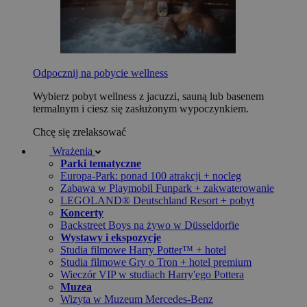
Odpocznij na pobycie wellness
Wybierz pobyt wellness z jacuzzi, sauną lub basenem
termalnym i ciesz się zasłużonym wypoczynkiem.
Chcę się zrelaksować
Wrażenia
Parki tematyczne
Europa-Park: ponad 100 atrakcji + nocleg
Zabawa w Playmobil Funpark + zakwaterowanie
LEGOLAND® Deutschland Resort + pobyt
Koncerty
Backstreet Boys na żywo w Düsseldorfie
Wystawy i ekspozycje
Studia filmowe Harry Potter™ + hotel
Studia filmowe Gry o Tron + hotel premium
Wieczór VIP w studiach Harry'ego Pottera
Muzea
Wizyta w Muzeum Mercedes-Benz