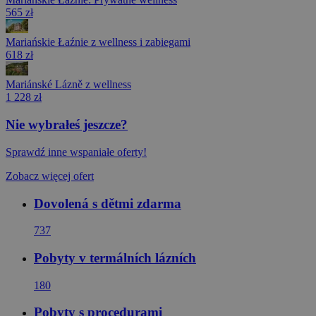
565 zł
Mariańskie Łaźnie z wellness i zabiegami
618 zł
Mariánské Lázně z wellness
1 228 zł
Nie wybrałeś jeszcze?
Sprawdź inne wspaniałe oferty!
Zobacz więcej ofert
Dovolená s dětmi zdarma
737
Pobyty v termálních lázních
180
Pobyty s procedurami