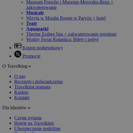
Muzeum Porsche i Muzeum Mercedes-Benz +
zakwaterowanie
Musicale
Wizyta w Moulin Rouge w Paryżu + hotel
Teatr
Aquaparki
Therme Erding Spa + zakwaterowanie premium
Wodny Świat Rulantica: Bilety i pobyt
Kupon podarunkowy
Promocje
O Travelking
O nas
Recenzje i doświadczenia
Travelking pomaga
Kariera
Kontakt
Dla klientów
Częste pytania
Hotele na Travelking
Ubezpieczenie podróżne