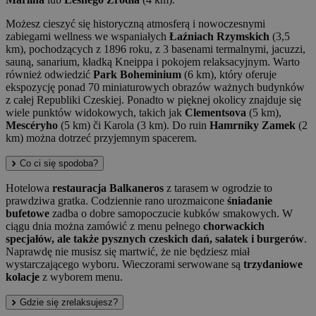
Możesz cieszyć się historyczną atmosferą i nowoczesnymi
zabiegami wellness we wspaniałych
Łaźniach Rzymskich
(3,5
km), pochodzących z 1896 roku, z 3 basenami termalnymi, jacuzzi,
sauną, sanarium, kładką Kneippa i pokojem relaksacyjnym. Warto
również odwiedzić
Park Boheminium
(6 km), który oferuje
ekspozycję ponad 70 miniaturowych obrazów ważnych budynków
z całej Republiki Czeskiej. Ponadto w pięknej okolicy znajduje się
wiele punktów widokowych, takich jak
Clementsova
(5 km),
Mescéryho
(5 km) či Karola (3 km). Do ruin
Hamrníky Zamek
(2
km) można dotrzeć przyjemnym spacerem.
Co ci się spodoba?
Hotelowa
restauracja Balkaneros
z tarasem w ogrodzie to
prawdziwa gratka. Codziennie rano urozmaicone
śniadanie
bufetowe
zadba o dobre samopoczucie kubków smakowych. W
ciągu dnia można zamówić z menu pełnego
chorwackich
specjałów, ale także pysznych czeskich dań, sałatek i burgerów
.
Naprawdę nie musisz się martwić, że nie będziesz miał
wystarczającego wyboru. Wieczorami serwowane są
trzydaniowe
kolacje
z wyborem menu.
Gdzie się zrelaksujesz?