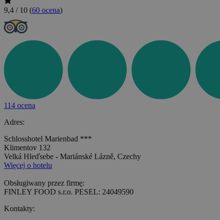
9,4 / 10
(
60 ocena
)
114 ocena
Adres:
Schlosshotel Marienbad ***
Klimentov 132
Velká Hleďsebe - Mariánské Lázně, Czechy
Więcej o hotelu
Obsługiwany przez firmę:
FINLEY FOOD s.r.o. PESEL: 24049590
Kontakty: