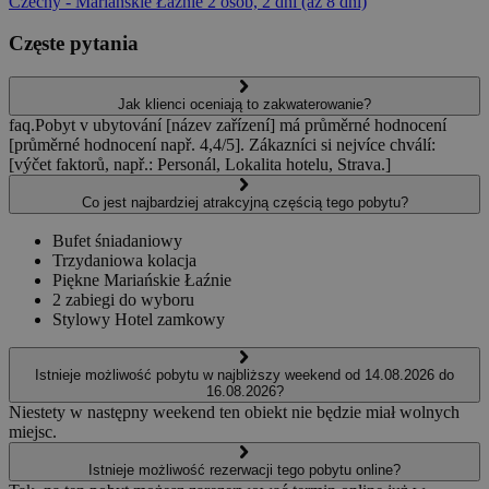
Czechy - Mariańskie Łaźnie
2 osób, 2 dni (aź 8 dni)
Częste pytania
Jak klienci oceniają to zakwaterowanie?
faq.Pobyt v ubytování [název zařízení] má průměrné hodnocení
[průměrné hodnocení např. 4,4/5]. Zákazníci si nejvíce chválí:
[výčet faktorů, např.: Personál, Lokalita hotelu, Strava.]
Co jest najbardziej atrakcyjną częścią tego pobytu?
Bufet śniadaniowy
Trzydaniowa kolacja
Piękne Mariańskie Łaźnie
2 zabiegi do wyboru
Stylowy Hotel zamkowy
Istnieje możliwość pobytu w najbliższy weekend od 14.08.2026 do
16.08.2026?
Niestety w następny weekend ten obiekt nie będzie miał wolnych
miejsc.
Istnieje możliwość rezerwacji tego pobytu online?