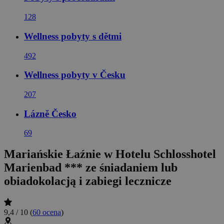
128
Wellness pobyty s dětmi
492
Wellness pobyty v Česku
207
Lázně Česko
69
Mariańskie Łaźnie w Hotelu Schlosshotel
Marienbad *** ze śniadaniem lub
obiadokolacją i zabiegi lecznicze
9,4 / 10
(
60 ocena
)