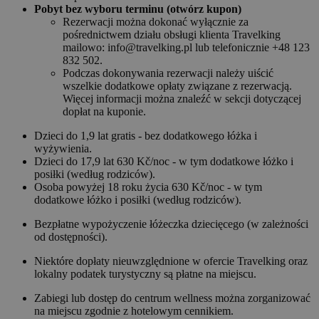
Pobyt bez wyboru terminu (otwórz kupon)
Rezerwacji można dokonać wyłącznie za
pośrednictwem działu obsługi klienta Travelking
mailowo: info@travelking.pl lub telefonicznie +48 123
832 502.
Podczas dokonywania rezerwacji należy uiścić
wszelkie dodatkowe opłaty związane z rezerwacją.
Więcej informacji można znaleźć w sekcji dotyczącej
dopłat na kuponie.
Dzieci do 1,9 lat gratis - bez dodatkowego łóżka i
wyżywienia.
Dzieci do 17,9 lat 630 Kč/noc - w tym dodatkowe łóżko i
posiłki (według rodziców).
Osoba powyżej 18 roku życia 630 Kč/noc - w tym
dodatkowe łóżko i posiłki (według rodziców).
Bezpłatne wypożyczenie łóżeczka dziecięcego (w zależności
od dostępności).
Niektóre dopłaty nieuwzględnione w ofercie Travelking oraz
lokalny podatek turystyczny są płatne na miejscu.
Zabiegi lub dostęp do centrum wellness można zorganizować
na miejscu zgodnie z hotelowym cennikiem.