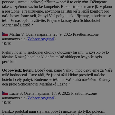
personál, stravu i celkový přístup – potěší to celý tým. Děkujeme
také za zpětnou vazbu ke koupelně. Rekonstrukce máme již v plánu
a postupně je realizujeme, abychom zajistili ještě lepší komfort pro
naše hosty. Jsme rádi, že byl Váš pobyt i tak příjemný, a budeme se
těšit, že nás opět navštívíte. Přejeme krásný den Schlosshotel
Mariánské Lázně ?
Martin V.
Ocena napisana: 23. 9. 2025
Przetłumaczone
automatycznie (
Zobacz oryginał
)
10/10
Piękny hotel w spokojnej okolicy otoczony lasami, wszystko było
idealne
Krásný hotel na klidném místě obklopen lesy,vše bylo
perfektní
Odpowiedź hotelu
Dobrý den, pane Vaňku, moc děkujeme za Vaše
milé hodnocení. Jsme rádi, že jste si užil klidné prostředí našeho
hotelu i celý pobyt. Budeme se těšit na Vaši další návštěvu! Krásný
den přeje Schlosshotel Mariánské Lázně ?
Lucie S.
Ocena napisana: 17. 9. 2025
Przetłumaczone
automatycznie (
Zobacz oryginał
)
10/10
Bardzo podobał nam się nasz pobyt i możemy go tylko polecić.