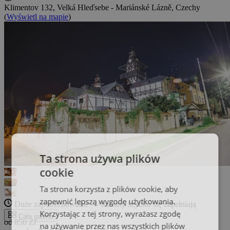
Klimentov 132, Velká Hleďsebe - Mariánské Lázně, Czechy
(
Wyświetl na mapie
)
Ta strona używa plików
cookie
Ta strona korzysta z plików cookie, aby
zapewnić lepszą wygodę użytkowania.
Duże zapotrzebowanie — terminy szybko się zapełniają
Korzystając z tej strony, wyrażasz zgodę
Cała galeria
od 850 Zł
na używanie przez nas wszystkich plików