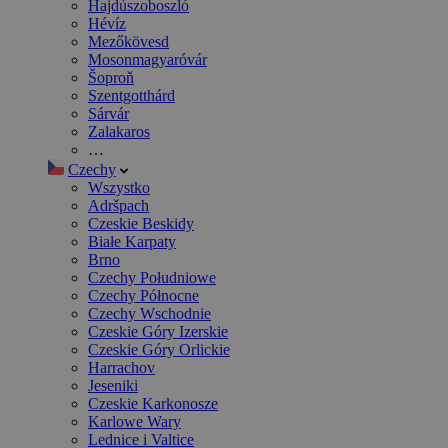
Hajdúszoboszló
Hévíz
Mezőkövesd
Mosonmagyaróvár
Šoproň
Szentgotthárd
Sárvár
Zalakaros
…
Czechy
Wszystko
Adršpach
Czeskie Beskidy
Białe Karpaty
Brno
Czechy Południowe
Czechy Północne
Czechy Wschodnie
Czeskie Góry Izerskie
Czeskie Góry Orlickie
Harrachov
Jeseniki
Czeskie Karkonosze
Karlowe Wary
Lednice i Valtice