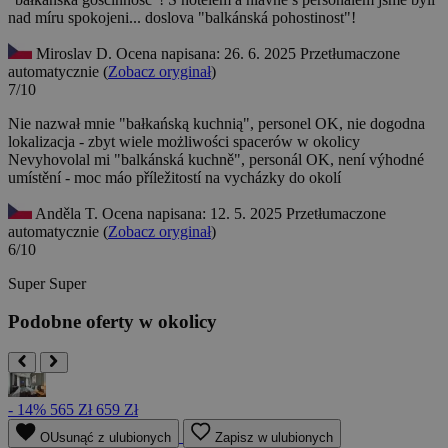
nad míru spokojeni... doslova "balkánská pohostinost"!
Miroslav D.
Ocena napisana: 26. 6. 2025
Przetłumaczone
automatycznie (
Zobacz oryginał
)
7/10
Nie nazwał mnie "bałkańską kuchnią", personel OK, nie dogodna
lokalizacja - zbyt wiele możliwości spacerów w okolicy
Nevyhovolal mi "balkánská kuchně", personál OK, není výhodné
umístění - moc máo příležitostí na vycházky do okolí
Anděla T.
Ocena napisana: 12. 5. 2025
Przetłumaczone
automatycznie (
Zobacz oryginał
)
6/10
Super
Super
Podobne oferty w okolicy
- 14%
565 Zł
659 Zł
OUsunąć z ulubionych
Zapisz w ulubionych