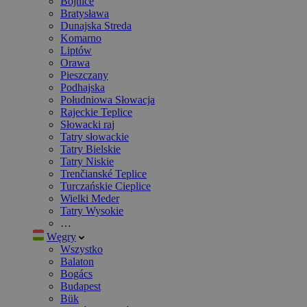
Bojnice
Bratysława
Dunajska Streda
Komarno
Liptów
Orawa
Pieszczany
Podhajska
Południowa Słowacja
Rajeckie Teplice
Słowacki raj
Tatry słowackie
Tatry Bielskie
Tatry Niskie
Trenčianské Teplice
Turczańskie Cieplice
Wielki Meder
Tatry Wysokie
…
Węgry
Wszystko
Balaton
Bogács
Budapest
Bük