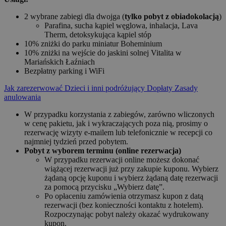
2 wybrane zabiegi dla dwojga (
tylko pobyt z obiadokolacją
)
Parafina, sucha kąpiel węglowa, inhalacja, Lava
Therm, detoksykująca kąpiel stóp
10% zniżki do parku miniatur Boheminium
10% zniżki na wejście do jaskini solnej Vitalita w
Mariańskich Łaźniach
Bezpłatny parking i WiFi
Jak zarezerwować
Dzieci i inni podróżujący
Dopłaty
Zasady
anulowania
W przypadku korzystania z zabiegów, zarówno wliczonych
w cenę pakietu, jak i wykraczających poza nią, prosimy o
rezerwację wizyty e-mailem lub telefonicznie w recepcji co
najmniej tydzień przed pobytem.
Pobyt z wyborem terminu (online rezerwacja)
W przypadku rezerwacji online możesz dokonać
wiążącej rezerwacji już przy zakupie kuponu. Wybierz
żądaną opcję kuponu i wybierz żądaną datę rezerwacji
za pomocą przycisku „Wybierz datę”.
Po opłaceniu zamówienia otrzymasz kupon z datą
rezerwacji (bez konieczności kontaktu z hotelem).
Rozpoczynając pobyt należy okazać wydrukowany
kupon.