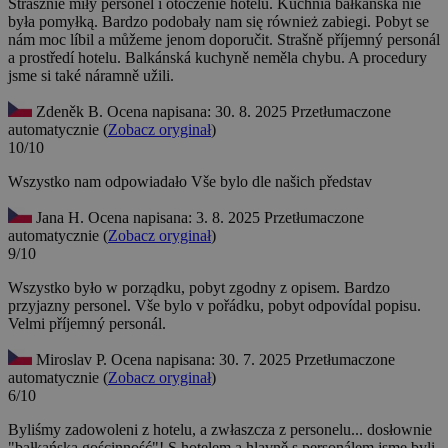
Strasznie miły personel i otoczenie hotelu. Kuchnia bałkańska nie
była pomyłką. Bardzo podobały nam się również zabiegi.
Pobyt se
nám moc líbil a můžeme jenom doporučit. Strašně příjemný personál
a prostředí hotelu. Balkánská kuchyně neměla chybu. A procedury
jsme si také náramně užili.
Zdeněk B.
Ocena napisana: 30. 8. 2025
Przetłumaczone
automatycznie (
Zobacz oryginał
)
10/10
Wszystko nam odpowiadało
Vše bylo dle našich představ
Jana H.
Ocena napisana: 3. 8. 2025
Przetłumaczone
automatycznie (
Zobacz oryginał
)
9/10
Wszystko było w porządku, pobyt zgodny z opisem. Bardzo
przyjazny personel.
Vše bylo v pořádku, pobyt odpovídal popisu.
Velmi příjemný personál.
Miroslav P.
Ocena napisana: 30. 7. 2025
Przetłumaczone
automatycznie (
Zobacz oryginał
)
6/10
Byliśmy zadowoleni z hotelu, a zwłaszcza z personelu... dosłownie
"bałkańska gościnność"!
S hotelem a hlavně s personálem jsme byli