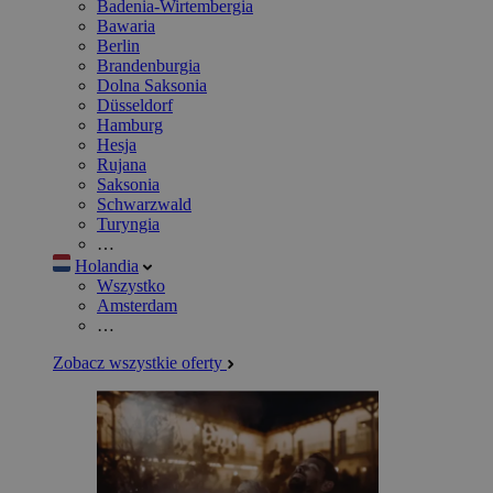
Badenia-Wirtembergia
Bawaria
Berlin
Brandenburgia
Dolna Saksonia
Düsseldorf
Hamburg
Hesja
Rujana
Saksonia
Schwarzwald
Turyngia
…
Holandia
Wszystko
Amsterdam
…
Zobacz wszystkie oferty