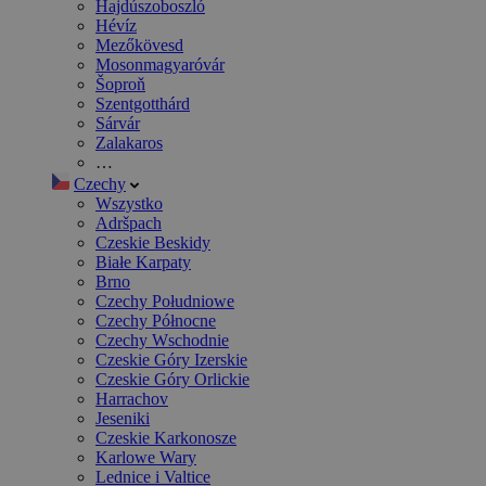
Hajdúszoboszló
Hévíz
Mezőkövesd
Mosonmagyaróvár
Šoproň
Szentgotthárd
Sárvár
Zalakaros
…
Czechy
Wszystko
Adršpach
Czeskie Beskidy
Białe Karpaty
Brno
Czechy Południowe
Czechy Północne
Czechy Wschodnie
Czeskie Góry Izerskie
Czeskie Góry Orlickie
Harrachov
Jeseniki
Czeskie Karkonosze
Karlowe Wary
Lednice i Valtice