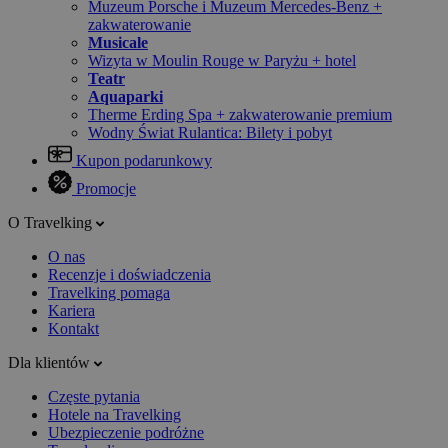
Muzeum Porsche i Muzeum Mercedes-Benz +
zakwaterowanie
Musicale
Wizyta w Moulin Rouge w Paryżu + hotel
Teatr
Aquaparki
Therme Erding Spa + zakwaterowanie premium
Wodny Świat Rulantica: Bilety i pobyt
Kupon podarunkowy
Promocje
O Travelking
O nas
Recenzje i doświadczenia
Travelking pomaga
Kariera
Kontakt
Dla klientów
Częste pytania
Hotele na Travelking
Ubezpieczenie podróżne