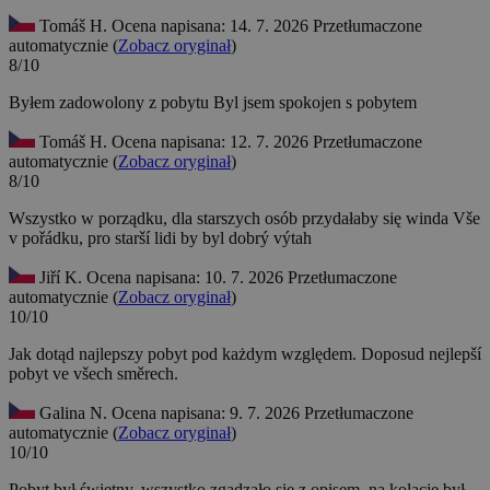
Tomáš H.
Ocena napisana: 14. 7. 2026
Przetłumaczone
automatycznie (
Zobacz oryginał
)
8/10
Byłem zadowolony z pobytu
Byl jsem spokojen s pobytem
Tomáš H.
Ocena napisana: 12. 7. 2026
Przetłumaczone
automatycznie (
Zobacz oryginał
)
8/10
Wszystko w porządku, dla starszych osób przydałaby się winda
Vše
v pořádku, pro starší lidi by byl dobrý výtah
Jiří K.
Ocena napisana: 10. 7. 2026
Przetłumaczone
automatycznie (
Zobacz oryginał
)
10/10
Jak dotąd najlepszy pobyt pod każdym względem.
Doposud nejlepší
pobyt ve všech směrech.
Galina N.
Ocena napisana: 9. 7. 2026
Przetłumaczone
automatycznie (
Zobacz oryginał
)
10/10
Pobyt był świetny, wszystko zgadzało się z opisem, na kolację był