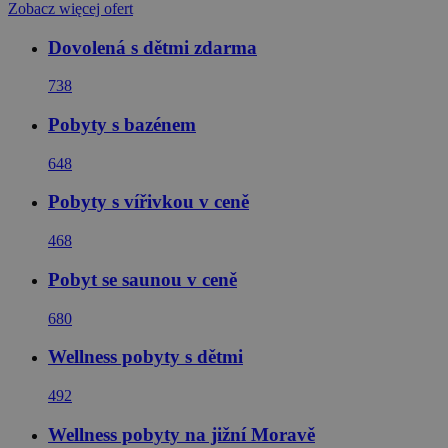
Zobacz więcej ofert
Dovolená s dětmi zdarma
738
Pobyty s bazénem
648
Pobyty s vířivkou v ceně
468
Pobyt se saunou v ceně
680
Wellness pobyty s dětmi
492
Wellness pobyty na jižní Moravě