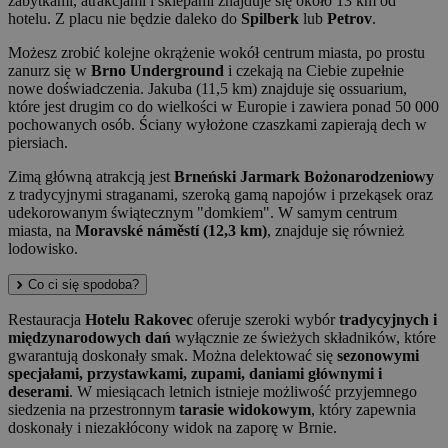
zabytkami, atrakcjami i sklepami znajduje się około 13 km od
hotelu. Z placu nie będzie daleko do
Spilberk
lub
Petrov
.
Możesz zrobić kolejne okrążenie wokół centrum miasta, po prostu
zanurz się w
Brno Underground
i czekają na Ciebie zupełnie
nowe doświadczenia. Jakuba (11,5 km) znajduje się ossuarium,
które jest drugim co do wielkości w Europie i zawiera ponad 50 000
pochowanych osób. Ściany wyłożone czaszkami zapierają dech w
piersiach.
Zimą główną atrakcją jest
Brneński Jarmark Bożonarodzeniowy
z tradycyjnymi straganami, szeroką gamą napojów i przekąsek oraz
udekorowanym świątecznym "domkiem". W samym centrum
miasta, na
Moravské náměstí (12,3 km)
, znajduje się również
lodowisko.
Co ci się spodoba?
Restauracja
Hotelu Rakovec
oferuje szeroki wybór
tradycyjnych i
międzynarodowych dań
wyłącznie ze świeżych składników, które
gwarantują doskonały smak. Można delektować się
sezonowymi
specjałami, przystawkami, zupami, daniami głównymi i
deserami
. W miesiącach letnich istnieje możliwość przyjemnego
siedzenia na przestronnym
tarasie widokowym
, który zapewnia
doskonały i niezakłócony widok na zaporę w Brnie.