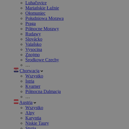
Luhačovice
Mariańskie Łaźnie
Ołomuniec
Południowa Morawa
Praga
Północne Morawy
Rudawy
Slovácko
Valašsko
Vysocina
Znojmo
Środkowe Czechy
…
Chorwacja
Wszystko
Istria
Kvarner
Północna Dalmacja
…
Austria
Wszystko
Alpy
Karyntia
Niskie Taury
Styria