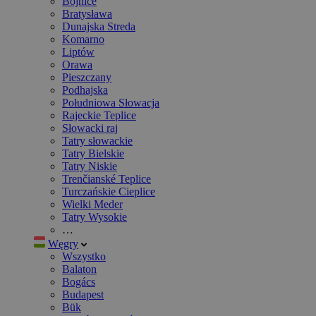
Bojnice
Bratysława
Dunajska Streda
Komarno
Liptów
Orawa
Pieszczany
Podhajska
Południowa Słowacja
Rajeckie Teplice
Słowacki raj
Tatry słowackie
Tatry Bielskie
Tatry Niskie
Trenčianské Teplice
Turczańskie Cieplice
Wielki Meder
Tatry Wysokie
…
Węgry
Wszystko
Balaton
Bogács
Budapest
Bük