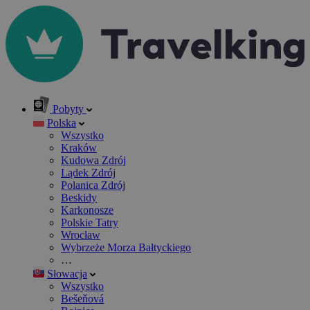
Pobyty
Polska
Wszystko
Kraków
Kudowa Zdrój
Lądek Zdrój
Polanica Zdrój
Beskidy
Karkonosze
Polskie Tatry
Wrocław
Wybrzeże Morza Bałtyckiego
…
Słowacja
Wszystko
Bešeňová