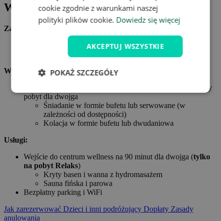
W cenie oferty
cookie zgodnie z warunkami naszej
polityki plików cookie.
Dowiedz się więcej
Zakwaterowanie:
Zakwaterowanie dla dwóch osób w pokoju dwuosobowym
AKCEPTUJ WSZYSTKIE
bez widoku w Hotelu Rakovec.***
Wyżywienie:
POKAŻ SZCZEGÓŁY
Śniadanie lub obiadokolacja (
w zależności od opcji
) na cały
pobyt dla dwojga
Śniadanie w formie bufetu lub serwowane (w
zależności od dostępności)
Kolacja w formie bufetu lub dwudaniowa
Usługi:
Wejście do centrum wellness na 90 minut dla dwojga (
tylko
na pobyt Relaks
)
Kryty basen i wanna z hydromasażem
Sauna fińska i parowa
Bezpłatny parking i WiFi
Jak zarezerwować
Dzieci i inni podróżujący
Dopłaty
Zasady
anulowania