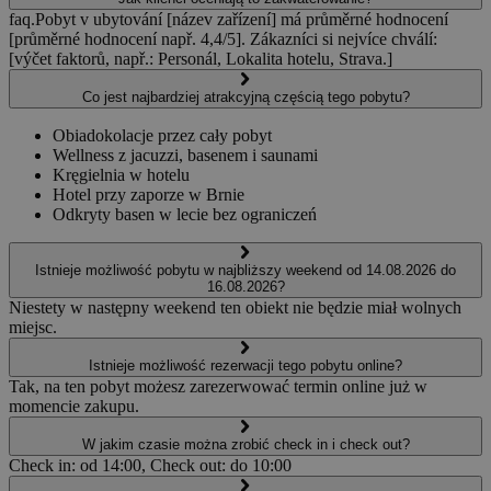
faq.Pobyt v ubytování [název zařízení] má průměrné hodnocení
[průměrné hodnocení např. 4,4/5]. Zákazníci si nejvíce chválí:
[výčet faktorů, např.: Personál, Lokalita hotelu, Strava.]
Co jest najbardziej atrakcyjną częścią tego pobytu?
Obiadokolacje przez cały pobyt
Wellness z jacuzzi, basenem i saunami
Kręgielnia w hotelu
Hotel przy zaporze w Brnie
Odkryty basen w lecie bez ograniczeń
Istnieje możliwość pobytu w najbliższy weekend od 14.08.2026 do
16.08.2026?
Niestety w następny weekend ten obiekt nie będzie miał wolnych
miejsc.
Istnieje możliwość rezerwacji tego pobytu online?
Tak, na ten pobyt możesz zarezerwować termin online już w
momencie zakupu.
W jakim czasie można zrobić check in i check out?
Check in: od 14:00, Check out: do 10:00