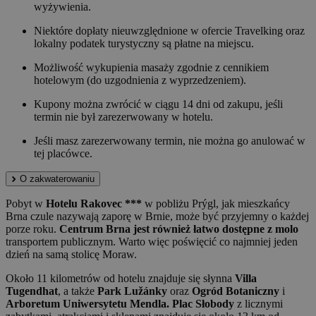
wyżywienia.
Niektóre dopłaty nieuwzględnione w ofercie Travelking oraz
lokalny podatek turystyczny są płatne na miejscu.
Możliwość wykupienia masaży zgodnie z cennikiem
hotelowym (do uzgodnienia z wyprzedzeniem).
Kupony można zwrócić w ciągu 14 dni od zakupu, jeśli
termin nie był zarezerwowany w hotelu.
Jeśli masz zarezerwowany termin, nie można go anulować w
tej placówce.
O zakwaterowaniu
Pobyt w
Hotelu Rakovec ***
w pobliżu Prýgl, jak mieszkańcy
Brna czule nazywają zaporę w Brnie, może być przyjemny o każdej
porze roku.
Centrum Brna jest również łatwo dostępne z molo
transportem publicznym. Warto więc poświęcić co najmniej jeden
dzień na samą stolicę Moraw.
Około 11 kilometrów od hotelu znajduje się słynna
Villa
Tugendhat
, a także
Park Lužánky
oraz
Ogród Botaniczny
i
Arboretum Uniwersytetu Mendla. Plac Słobody
z licznymi