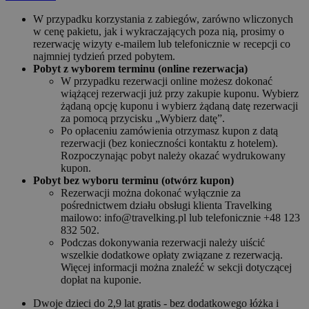
W przypadku korzystania z zabiegów, zarówno wliczonych
w cenę pakietu, jak i wykraczających poza nią, prosimy o
rezerwację wizyty e-mailem lub telefonicznie w recepcji co
najmniej tydzień przed pobytem.
Pobyt z wyborem terminu (online rezerwacja)
W przypadku rezerwacji online możesz dokonać
wiążącej rezerwacji już przy zakupie kuponu. Wybierz
żądaną opcję kuponu i wybierz żądaną datę rezerwacji
za pomocą przycisku „Wybierz datę”.
Po opłaceniu zamówienia otrzymasz kupon z datą
rezerwacji (bez konieczności kontaktu z hotelem).
Rozpoczynając pobyt należy okazać wydrukowany
kupon.
Pobyt bez wyboru terminu (otwórz kupon)
Rezerwacji można dokonać wyłącznie za
pośrednictwem działu obsługi klienta Travelking
mailowo: info@travelking.pl lub telefonicznie +48 123
832 502.
Podczas dokonywania rezerwacji należy uiścić
wszelkie dodatkowe opłaty związane z rezerwacją.
Więcej informacji można znaleźć w sekcji dotyczącej
dopłat na kuponie.
Dwoje dzieci do 2,9 lat gratis - bez dodatkowego łóżka i