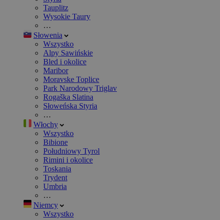
Tauplitz
Wysokie Taury
…
Słowenia
Wszystko
Alpy Sawińskie
Bled i okolice
Maribor
Moravske Toplice
Park Narodowy Triglav
Rogaška Slatina
Słoweńska Styria
…
Włochy
Wszystko
Bibione
Południowy Tyrol
Rimini i okolice
Toskania
Trydent
Umbria
…
Niemcy
Wszystko