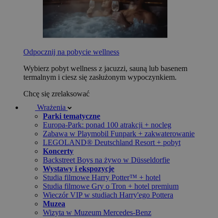
Odpocznij na pobycie wellness
Wybierz pobyt wellness z jacuzzi, sauną lub basenem
termalnym i ciesz się zasłużonym wypoczynkiem.
Chcę się zrelaksować
Wrażenia
Parki tematyczne
Europa-Park: ponad 100 atrakcji + nocleg
Zabawa w Playmobil Funpark + zakwaterowanie
LEGOLAND® Deutschland Resort + pobyt
Koncerty
Backstreet Boys na żywo w Düsseldorfie
Wystawy i ekspozycje
Studia filmowe Harry Potter™ + hotel
Studia filmowe Gry o Tron + hotel premium
Wieczór VIP w studiach Harry'ego Pottera
Muzea
Wizyta w Muzeum Mercedes-Benz