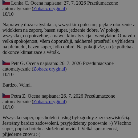
Lenka C.
Ocena napisana: 27. 7. 2026
Przetłumaczone
automatycznie (
Zobacz oryginał
)
10/10
Naprawdę duża satysfakcja, wszystkim polecam, piękne otoczenie z
widokiem na zaporę, basen super, jedzenie dobre. W pokoju
wszystko, co potrzebne, a nawet klimatyzacja i wentylator.
Opravdu
velká spokojenost, všem doporučuji, nádherné prostředí s výhledem
na přehradu, bazén super, jídlo dobré. Na pokoji vše, co je potřeba a
dokonce klimatizace a větrák.
Petr G.
Ocena napisana: 26. 7. 2026
Przetłumaczone
automatycznie (
Zobacz oryginał
)
10/10
Bardzo.
Velmi.
Petra Z.
Ocena napisana: 26. 7. 2026
Przetłumaczone
automatycznie (
Zobacz oryginał
)
10/10
Wszystko super, opis hotelu i usług był zgodny z rzeczywistością.
Jesteśmy bardzo zadowoleni, przyjedziemy ponownie :-)
Všechno
super, popisu hotelu a služeb odpovídal. Velká spokojenost,
přijedeme znovu :-)