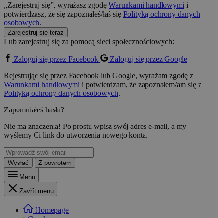
„Zarejestruj się”, wyrażasz zgodę
Warunkami handlowymi
i
potwierdzasz, że się zapoznałeś/łaś się
Polityką ochrony danych
osobowych
.
Zarejestruj się teraz
Lub zarejestruj się za pomocą sieci społecznościowych:
Zaloguj się przez Facebook
Zaloguj się przez Google
Rejestrując się przez Facebook lub Google, wyrażam zgodę z
Warunkami handlowymi
i potwierdzam, że zapoznałem/am się z
Polityką ochrony danych osobowych
.
Zapomniałeś hasła?
Nie ma znaczenia! Po prostu wpisz swój adres e-mail, a my
wyślemy Ci link do utworzenia nowego konta.
Wysłać
Z powrotem
Menu
Zavřít menu
Homepage