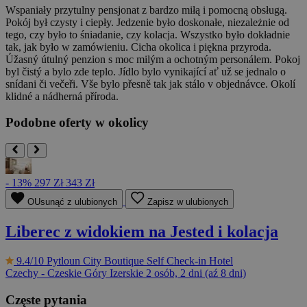
Wspaniały przytulny pensjonat z bardzo miłą i pomocną obsługą.
Pokój był czysty i ciepły. Jedzenie było doskonałe, niezależnie od
tego, czy było to śniadanie, czy kolacja. Wszystko było dokładnie
tak, jak było w zamówieniu. Cicha okolica i piękna przyroda.
Úžasný útulný penzion s moc milým a ochotným personálem. Pokoj
byl čistý a bylo zde teplo. Jídlo bylo vynikající ať už se jednalo o
snídani či večeři. Vše bylo přesně tak jak stálo v objednávce. Okolí
klidné a nádherná příroda.
Podobne oferty w okolicy
- 13%
297 Zł
343 Zł
OUsunąć z ulubionych
Zapisz w ulubionych
Liberec z widokiem na Jested i kolacja
9.4/10
Pytloun City Boutique Self Check-in Hotel
Czechy - Czeskie Góry Izerskie
2 osób, 2 dni (aź 8 dni)
Częste pytania