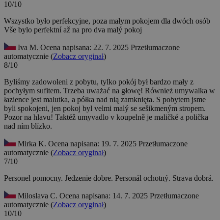
10/10
Wszystko było perfekcyjne, poza małym pokojem dla dwóch osób
Vše bylo perfektní až na pro dva malý pokoj
Iva M.
Ocena napisana: 22. 7. 2025
Przetłumaczone
automatycznie (
Zobacz oryginał
)
8/10
Byliśmy zadowoleni z pobytu, tylko pokój był bardzo mały z
pochyłym sufitem. Trzeba uważać na głowę! Również umywalka w
łazience jest malutka, a półka nad nią zamknięta.
S pobytem jsme
byli spokojeni, jen pokoj byl velmi malý se sešikmeným stropem.
Pozor na hlavu! Taktéž umyvadlo v koupelně je maličké a polička
nad ním blízko.
Mirka K.
Ocena napisana: 19. 7. 2025
Przetłumaczone
automatycznie (
Zobacz oryginał
)
7/10
Personel pomocny. Jedzenie dobre.
Personál ochotný. Strava dobrá.
Miloslava C.
Ocena napisana: 14. 7. 2025
Przetłumaczone
automatycznie (
Zobacz oryginał
)
10/10