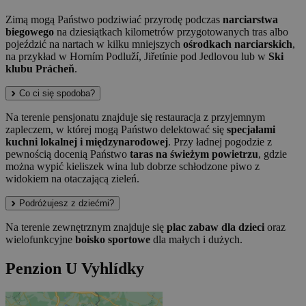
Zimą mogą Państwo podziwiać przyrodę podczas
narciarstwa
biegowego
na dziesiątkach kilometrów przygotowanych tras albo
pojeździć na nartach w kilku mniejszych
ośrodkach narciarskich
,
na przykład w Horním Podluží, Jiřetínie pod Jedlovou lub w
Ski
klubu Prácheň
.
Co ci się spodoba?
Na terenie pensjonatu znajduje się restauracja z przyjemnym
zapleczem, w której mogą Państwo delektować się
specjałami
kuchni lokalnej i międzynarodowej
. Przy ładnej pogodzie z
pewnością docenią Państwo
taras na świeżym powietrzu
, gdzie
można wypić kieliszek wina lub dobrze schłodzone piwo z
widokiem na otaczającą zieleń.
Podróżujesz z dziećmi?
Na terenie zewnętrznym znajduje się
plac zabaw dla dzieci
oraz
wielofunkcyjne
boisko sportowe
dla małych i dużych.
Penzion U Vyhlídky