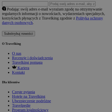
Podając swój adres e-mail wyrażam zgodę na otrzymywanie
regularnych informacji o nowościach, wydarzeniach specjalnych,
korzyściach płynących z Travelking zgodnie z
Polityką ochrony
danych osobowych
.
Subskrybuj nowości
O Travelking
O nas
Recenzje i doświadczenia
Travelking pomaga
Kariera
Kontakt
Dla klientów
Częste pytania
Hotele na Travelking
Ubezpieczenie podróżne
Travelpedie
Program lojalnościowy