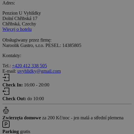
Adres:
Penzion U Vyhlídky
Dolní Chřibská 17
Chřibská, Czechy
Więcej o hotelu
Obsługiwany przez firmę:
Naroolik Gastro, s.r.o. PESEL: 14385805
Kontakty:
Tel.:
+420 412 338 505
E-mail:
uvyhlidky@gmail.com
Check In:
16:00 - 20:00
Check Out:
do 10:00
Zwierzęta domowe
za 200 Kč/noc - jen malá a střední plemena
Parking
gratis