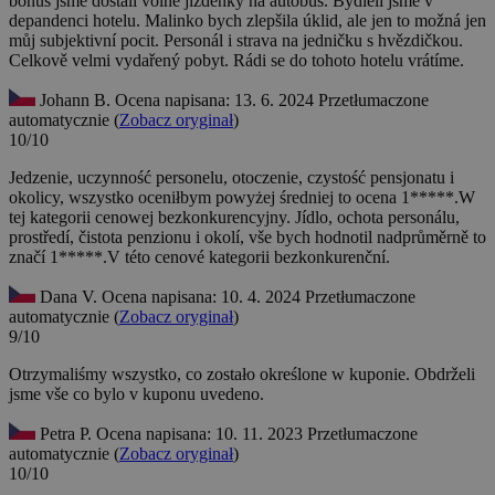
bonus jsme dostali volné jízdenky na autobus. Bydleli jsme v
depandenci hotelu. Malinko bych zlepšila úklid, ale jen to možná jen
můj subjektivní pocit. Personál i strava na jedničku s hvězdičkou.
Celkově velmi vydařený pobyt. Rádi se do tohoto hotelu vrátíme.
Johann B.
Ocena napisana: 13. 6. 2024
Przetłumaczone
automatycznie (
Zobacz oryginał
)
10/10
Jedzenie, uczynność personelu, otoczenie, czystość pensjonatu i
okolicy, wszystko oceniłbym powyżej średniej to ocena 1*****.W
tej kategorii cenowej bezkonkurencyjny.
Jídlo, ochota personálu,
prostředí, čistota penzionu i okolí, vše bych hodnotil nadprůměrně to
značí 1*****.V této cenové kategorii bezkonkurenční.
Dana V.
Ocena napisana: 10. 4. 2024
Przetłumaczone
automatycznie (
Zobacz oryginał
)
9/10
Otrzymaliśmy wszystko, co zostało określone w kuponie.
Obdrželi
jsme vše co bylo v kuponu uvedeno.
Petra P.
Ocena napisana: 10. 11. 2023
Przetłumaczone
automatycznie (
Zobacz oryginał
)
10/10