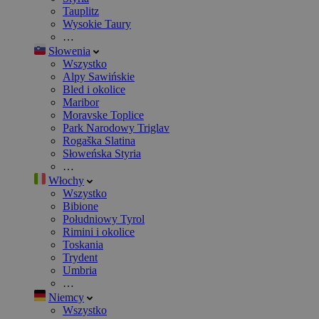
Tauplitz
Wysokie Taury
…
Słowenia
Wszystko
Alpy Sawińskie
Bled i okolice
Maribor
Moravske Toplice
Park Narodowy Triglav
Rogaška Slatina
Słoweńska Styria
…
Włochy
Wszystko
Bibione
Południowy Tyrol
Rimini i okolice
Toskania
Trydent
Umbria
…
Niemcy
Wszystko