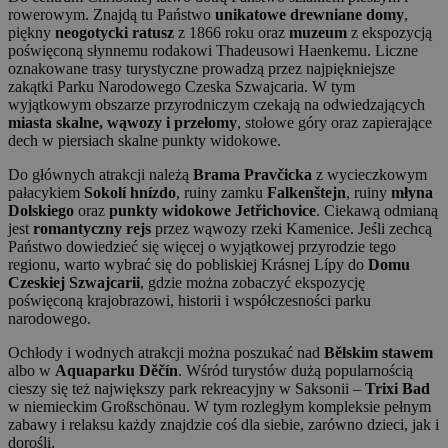
rowerowym. Znajdą tu Państwo
unikatowe drewniane domy
,
piękny
neogotycki ratusz
z 1866 roku oraz
muzeum
z ekspozycją
poświęconą słynnemu rodakowi Thadeusowi Haenkemu. Liczne
oznakowane trasy turystyczne prowadzą przez najpiękniejsze
zakątki Parku Narodowego Czeska Szwajcaria. W tym
wyjątkowym obszarze przyrodniczym czekają na odwiedzających
miasta skalne, wąwozy i przełomy
, stołowe góry oraz zapierające
dech w piersiach skalne punkty widokowe.
Do głównych atrakcji należą
Brama Pravčicka
z wycieczkowym
pałacykiem
Sokolí hnízdo
, ruiny zamku
Falkenštejn
, ruiny
młyna
Dolskiego
oraz
punkty widokowe Jetřichovice
. Ciekawą odmianą
jest
romantyczny rejs
przez wąwozy rzeki Kamenice. Jeśli zechcą
Państwo dowiedzieć się więcej o wyjątkowej przyrodzie tego
regionu, warto wybrać się do pobliskiej Krásnej Lípy do
Domu
Czeskiej Szwajcarii
, gdzie można zobaczyć ekspozycję
poświęconą krajobrazowi, historii i współczesności parku
narodowego.
Ochłody i wodnych atrakcji można poszukać nad
Bělskim stawem
albo w
Aquaparku Děčín
. Wśród turystów dużą popularnością
cieszy się też największy park rekreacyjny w Saksonii –
Trixi Bad
w niemieckim Großschönau. W tym rozległym kompleksie pełnym
zabawy i relaksu każdy znajdzie coś dla siebie, zarówno dzieci, jak i
dorośli.