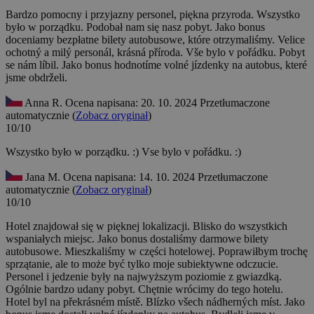
Bardzo pomocny i przyjazny personel, piękna przyroda. Wszystko
było w porządku. Podobał nam się nasz pobyt. Jako bonus
doceniamy bezpłatne bilety autobusowe, które otrzymaliśmy.
Velice
ochotný a milý personál, krásná příroda. Vše bylo v pořádku. Pobyt
se nám líbil. Jako bonus hodnotíme volné jízdenky na autobus, které
jsme obdrželi.
Anna R.
Ocena napisana: 20. 10. 2024
Przetłumaczone
automatycznie (
Zobacz oryginał
)
10/10
Wszystko było w porządku. :)
Vse bylo v pořádku. :)
Jana M.
Ocena napisana: 14. 10. 2024
Przetłumaczone
automatycznie (
Zobacz oryginał
)
10/10
Hotel znajdował się w pięknej lokalizacji. Blisko do wszystkich
wspaniałych miejsc. Jako bonus dostaliśmy darmowe bilety
autobusowe. Mieszkaliśmy w części hotelowej. Poprawiłbym trochę
sprzątanie, ale to może być tylko moje subiektywne odczucie.
Personel i jedzenie były na najwyższym poziomie z gwiazdką.
Ogólnie bardzo udany pobyt. Chętnie wrócimy do tego hotelu.
Hotel byl na překrásném místě. Blízko všech nádherných míst. Jako