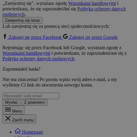
„Zarejestruj się”, wyrażasz zgodę
Warunkami handlowymi
i
potwierdzasz, że się zapoznałeś/łaś się
Polityką ochrony danych
osobowych
.
Zarejestruj się teraz
Lub zarejestruj się za pomocą sieci społecznościowych:
Zaloguj się przez Facebook
Zaloguj się przez Google
Rejestrując się przez Facebook lub Google, wyrażam zgodę z
Warunkami handlowymi
i potwierdzam, że zapoznałem/am się z
Polityką ochrony danych osobowych
.
Zapomniałeś hasła?
Nie ma znaczenia! Po prostu wpisz swój adres e-mail, a my
wyślemy Ci link do utworzenia nowego konta.
Wysłać
Z powrotem
Menu
Zavřít menu
Homepage