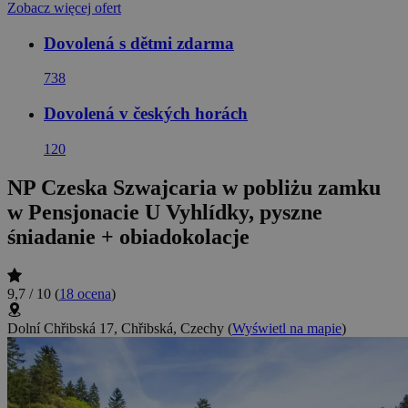
Zobacz więcej ofert
Dovolená s dětmi zdarma
738
Dovolená v českých horách
120
NP Czeska Szwajcaria w pobliżu zamku
w Pensjonacie U Vyhlídky, pyszne
śniadanie + obiadokolacje
9,7 / 10
(
18 ocena
)
Dolní Chřibská 17, Chřibská, Czechy
(
Wyświetl na mapie
)