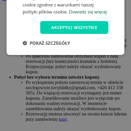
cookie zgodnie z warunkami naszej
W przypadku korzystania z zabiegów, zarówno wliczonych
polityki plików cookie.
Dowiedz się więcej
w cenę pakietu, jak i wykraczających poza nią, prosimy o
rezerwację wizyty e-mailem lub telefonicznie w recepcji co
najmniej tydzień przed pobytem.
AKCEPTUJ WSZYSTKIE
Pobyt z wyborem terminu (online rezerwacja)
W przypadku rezerwacji online możesz dokonać
wiążącej rezerwacji już przy zakupie kuponu. Wybierz
POKAŻ SZCZEGÓŁY
żądaną opcję kuponu i wybierz żądaną datę rezerwacji
za pomocą przycisku „Wybierz datę”.
Po opłaceniu zamówienia otrzymasz kupon z datą
rezerwacji (bez konieczności kontaktu z hotelem).
Rozpoczynając pobyt należy okazać wydrukowany
kupon.
Pobyt bez wyboru terminu (otwórz kupon)
Po wykupieniu pobytu zarezerwuj termin w obiekcie
noclegowym (uvyhlidky@gmail.com, +420 412 338
505). Do wiążącej rezerwacji wymagany jest numer
kuponu. Zameldowanie możliwe jest wyłącznie po
dokonaniu ważnej rezerwacji. W momencie
zameldowania należy okazać wydrukowany kupon.
Rezerwację możesz utworzyć na swoim koncie klienta
przy zamówieniu
tutaj
.