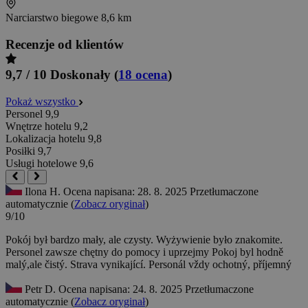
Narciarstwo biegowe
8,6 km
Recenzje od klientów
9,7 / 10
Doskonały
(
18 ocena
)
Pokaż wszystko
Personel
9,9
Wnętrze hotelu
9,2
Lokalizacja hotelu
9,8
Posiłki
9,7
Usługi hotelowe
9,6
Ilona H.
Ocena napisana: 28. 8. 2025
Przetłumaczone
automatycznie (
Zobacz oryginał
)
9/10
Pokój był bardzo mały, ale czysty. Wyżywienie było znakomite.
Personel zawsze chętny do pomocy i uprzejmy
Pokoj byl hodně
malý,ale čistý. Strava vynikající. Personál vždy ochotný, příjemný
Petr D.
Ocena napisana: 24. 8. 2025
Przetłumaczone
automatycznie (
Zobacz oryginał
)