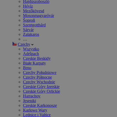
Hajdúszoboszló
Hévíz
Mezőkövesd
Mosonmagyaróvár
Šoproň
Szentgotthárd
Sárvár
Zalakaros
…
Czechy
Wszystko
Adršpach
Czeskie Beskidy
Białe Karpaty
Brno
Czechy Południowe
Czechy Północne
Czechy Wschodnie
Czeskie Góry Izerskie
Czeskie Góry Orlickie
Harrachov
Jeseniki
Czeskie Karkonosze
Karlowe Wary
Lednice i Valtice