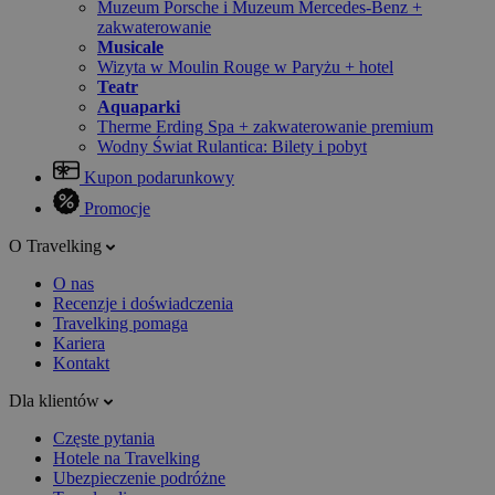
Muzeum Porsche i Muzeum Mercedes-Benz +
zakwaterowanie
Musicale
Wizyta w Moulin Rouge w Paryżu + hotel
Teatr
Aquaparki
Therme Erding Spa + zakwaterowanie premium
Wodny Świat Rulantica: Bilety i pobyt
Kupon podarunkowy
Promocje
O Travelking
O nas
Recenzje i doświadczenia
Travelking pomaga
Kariera
Kontakt
Dla klientów
Częste pytania
Hotele na Travelking
Ubezpieczenie podróżne