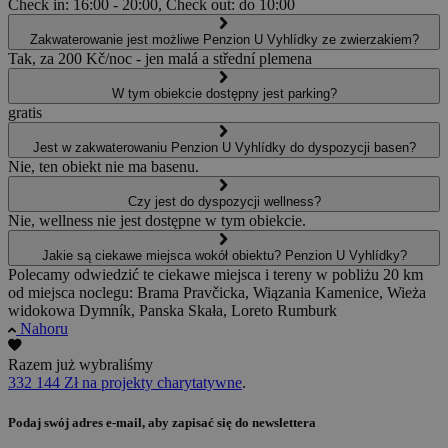
Check in: 16:00 - 20:00, Check out: do 10:00
Zakwaterowanie jest możliwe Penzion U Vyhlídky ze zwierzakiem?
Tak, za 200 Kč/noc - jen malá a střední plemena
W tym obiekcie dostępny jest parking?
gratis
Jest w zakwaterowaniu Penzion U Vyhlídky do dyspozycji basen?
Nie, ten obiekt nie ma basenu.
Czy jest do dyspozycji wellness?
Nie, wellness nie jest dostępne w tym obiekcie.
Jakie są ciekawe miejsca wokół obiektu? Penzion U Vyhlídky?
Polecamy odwiedzić te ciekawe miejsca i tereny w pobliżu 20 km
od miejsca noclegu: Brama Pravčicka, Wiązania Kamenice, Wieża
widokowa Dymník, Panska Skała, Loreto Rumburk
Nahoru
Razem już wybraliśmy
332 144 Zł na projekty charytatywne
.
Podaj swój adres e-mail, aby zapisać się do newslettera