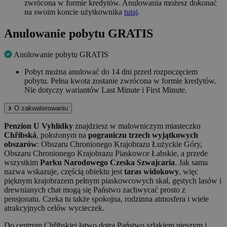
zwrócona w formie kredytów. Anulowania możesz dokonać
na swoim koncie użytkownika
tutaj
.
Anulowanie pobytu GRATIS
Anulowanie pobytu GRATIS
Pobyt można anulować do 14 dni przed rozpoczęciem
pobytu. Pełna kwota zostanie zwrócona w formie kredytów.
Nie dotyczy wariantów Last Minute i First Minute.
O zakwaterowaniu
Penzion U Vyhlídky
znajdziesz w malowniczym miasteczku
Chřibská
, położonym na
pograniczu trzech wyjątkowych
obszarów
: Obszaru Chronionego Krajobrazu Łużyckie Góry,
Obszaru Chronionego Krajobrazu Piaskowce Łabskie, a przede
wszystkim
Parku Narodowego Czeska Szwajcaria
. Jak sama
nazwa wskazuje, częścią obiektu jest
taras widokowy
, więc
pięknym krajobrazem pełnym piaskowcowych skał, gęstych lasów i
drewnianych chat mogą się Państwo zachwycać prosto z
pensjonatu. Czeka tu także spokojna, rodzinna atmosfera i wiele
atrakcyjnych celów wycieczek.
Do centrum Chřibskiej łatwo dotrą Państwo szlakiem pieszym i