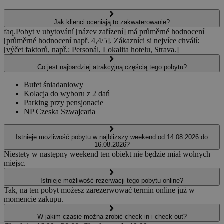
Jak klienci oceniają to zakwaterowanie?
faq.Pobyt v ubytování [název zařízení] má průměrné hodnocení
[průměrné hodnocení např. 4,4/5]. Zákazníci si nejvíce chválí:
[výčet faktorů, např.: Personál, Lokalita hotelu, Strava.]
Co jest najbardziej atrakcyjną częścią tego pobytu?
Bufet śniadaniowy
Kolacja do wyboru z 2 dań
Parking przy pensjonacie
NP Czeska Szwajcaria
Istnieje możliwość pobytu w najbliższy weekend od 14.08.2026 do
16.08.2026?
Niestety w następny weekend ten obiekt nie będzie miał wolnych
miejsc.
Istnieje możliwość rezerwacji tego pobytu online?
Tak, na ten pobyt możesz zarezerwować termin online już w
momencie zakupu.
W jakim czasie można zrobić check in i check out?