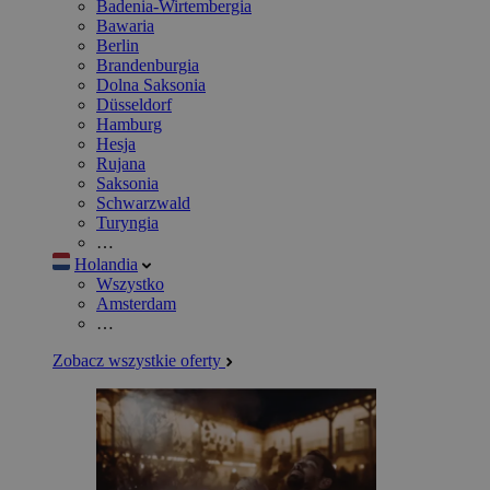
Badenia-Wirtembergia
Bawaria
Berlin
Brandenburgia
Dolna Saksonia
Düsseldorf
Hamburg
Hesja
Rujana
Saksonia
Schwarzwald
Turyngia
…
Holandia
Wszystko
Amsterdam
…
Zobacz wszystkie oferty