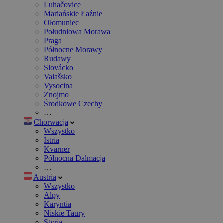
Luhačovice
Mariańskie Łaźnie
Ołomuniec
Południowa Morawa
Praga
Północne Morawy
Rudawy
Slovácko
Valašsko
Vysocina
Znojmo
Środkowe Czechy
…
Chorwacja
Wszystko
Istria
Kvarner
Północna Dalmacja
…
Austria
Wszystko
Alpy
Karyntia
Niskie Taury
Styria