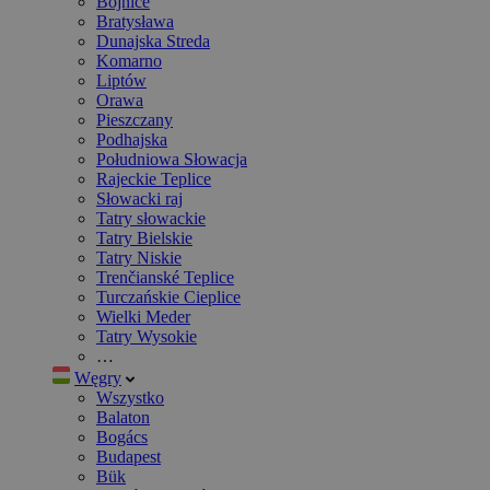
Bojnice
Bratysława
Dunajska Streda
Komarno
Liptów
Orawa
Pieszczany
Podhajska
Południowa Słowacja
Rajeckie Teplice
Słowacki raj
Tatry słowackie
Tatry Bielskie
Tatry Niskie
Trenčianské Teplice
Turczańskie Cieplice
Wielki Meder
Tatry Wysokie
…
Węgry
Wszystko
Balaton
Bogács
Budapest
Bük