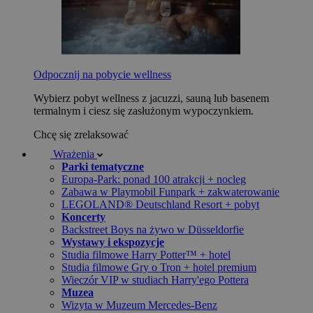
Odpocznij na pobycie wellness
Wybierz pobyt wellness z jacuzzi, sauną lub basenem
termalnym i ciesz się zasłużonym wypoczynkiem.
Chcę się zrelaksować
Wrażenia
Parki tematyczne
Europa-Park: ponad 100 atrakcji + nocleg
Zabawa w Playmobil Funpark + zakwaterowanie
LEGOLAND® Deutschland Resort + pobyt
Koncerty
Backstreet Boys na żywo w Düsseldorfie
Wystawy i ekspozycje
Studia filmowe Harry Potter™ + hotel
Studia filmowe Gry o Tron + hotel premium
Wieczór VIP w studiach Harry'ego Pottera
Muzea
Wizyta w Muzeum Mercedes-Benz