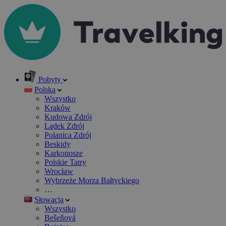
Pobyty
Polska
Wszystko
Kraków
Kudowa Zdrój
Lądek Zdrój
Polanica Zdrój
Beskidy
Karkonosze
Polskie Tatry
Wrocław
Wybrzeże Morza Bałtyckiego
…
Słowacja
Wszystko
Bešeňová