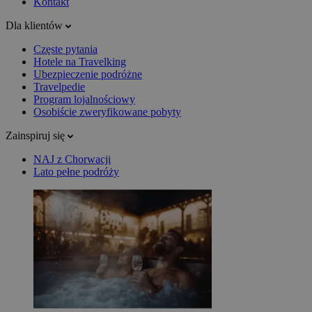
Kontakt
Dla klientów
Częste pytania
Hotele na Travelking
Ubezpieczenie podróżne
Travelpedie
Program lojalnościowy
Osobiście zweryfikowane pobyty
Zainspiruj się
NAJ z Chorwacji
Lato pełne podróży