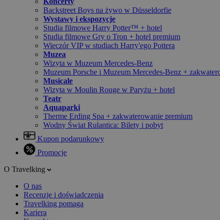
Koncerty
Backstreet Boys na żywo w Düsseldorfie
Wystawy i ekspozycje
Studia filmowe Harry Potter™ + hotel
Studia filmowe Gry o Tron + hotel premium
Wieczór VIP w studiach Harry'ego Pottera
Muzea
Wizyta w Muzeum Mercedes-Benz
Muzeum Porsche i Muzeum Mercedes-Benz + zakwater
Musicale
Wizyta w Moulin Rouge w Paryżu + hotel
Teatr
Aquaparki
Therme Erding Spa + zakwaterowanie premium
Wodny Świat Rulantica: Bilety i pobyt
Kupon podarunkowy
Promocje
O Travelking
O nas
Recenzje i doświadczenia
Travelking pomaga
Kariera