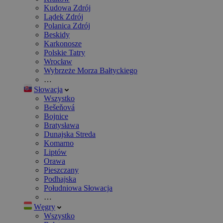
Kudowa Zdrój
Lądek Zdrój
Polanica Zdrój
Beskidy
Karkonosze
Polskie Tatry
Wrocław
Wybrzeże Morza Bałtyckiego
…
Słowacja
Wszystko
Bešeňová
Bojnice
Bratysława
Dunajska Streda
Komarno
Liptów
Orawa
Pieszczany
Podhajska
Południowa Słowacja
…
Węgry
Wszystko