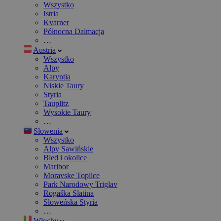
Wszystko
Istria
Kvarner
Północna Dalmacja
…
Austria
Wszystko
Alpy
Karyntia
Niskie Taury
Styria
Tauplitz
Wysokie Taury
…
Słowenia
Wszystko
Alpy Sawińskie
Bled i okolice
Maribor
Moravske Toplice
Park Narodowy Triglav
Rogaška Slatina
Słoweńska Styria
…
Włochy