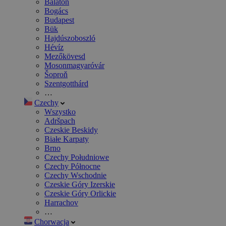
Balaton
Bogács
Budapest
Bük
Hajdúszoboszló
Hévíz
Mezőkövesd
Mosonmagyaróvár
Šoproň
Szentgotthárd
…
Czechy
Wszystko
Adršpach
Czeskie Beskidy
Białe Karpaty
Brno
Czechy Południowe
Czechy Północne
Czechy Wschodnie
Czeskie Góry Izerskie
Czeskie Góry Orlickie
Harrachov
…
Chorwacja