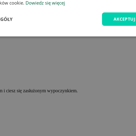
lików cookie.
Dowiedz się więcej
EGÓŁY
AKCEPTUJ
ym i ciesz się zasłużonym wypoczynkiem.