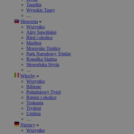
Tauplitz
Wysokie Taury
…
Słowenia
Wszystko
Alpy Sawińskie
Bled i okolice
Maribor
Moravske Toplice
Park Narodowy Triglav
Rogaška Slatina
Słoweńska Styria
…
Włochy
Wszystko
Bibione
Południowy Tyrol
Rimini i okolice
Toskania
Trydent
Umbria
…
Niemcy
Wszystko