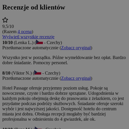
Recenzje od klientów
9,5/10
(Razem
4 ocena
)
Wyświetl wszystkie recenzje
10/10
(Lenka L.) (
- Czechy)
Przetłumaczone automatycznie (
Zobacz oryginał
)
Wszystko jest w porządku. Późne wymeldowanie bez opłat. Bardzo
dobre śniadanie. Pomocny personel.
8/10
(Viktor N.) (
- Czechy)
Przetłumaczone automatycznie (
Zobacz oryginał
)
Hotel Passage oferuje przyjemny poziom usług. Pokoje są
nowoczesne, czyste i bardzo dobrze sprzątane. Udogodnienia w
każdym pokoju obejmują deskę do prasowania z żelazkiem, co jest
przydatne podczas podróży służbowych. Śniadanie oferuje szeroki
wybór i jest najwyższej jakości. Dostępność hotelu do centrum
miasta jest dobra. Obsługa recepcji mogłaby być bardziej
profesjonalna w odniesieniu do 4 gwiazdek, ale ok.