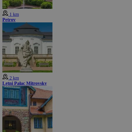
1 km
Petrov
2 km
Letni Pałac Mitrovsky