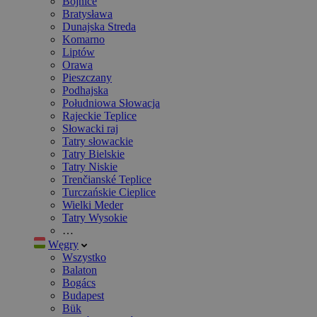
Bojnice
Bratysława
Dunajska Streda
Komarno
Liptów
Orawa
Pieszczany
Podhajska
Południowa Słowacja
Rajeckie Teplice
Słowacki raj
Tatry słowackie
Tatry Bielskie
Tatry Niskie
Trenčianské Teplice
Turczańskie Cieplice
Wielki Meder
Tatry Wysokie
…
Węgry
Wszystko
Balaton
Bogács
Budapest
Bük