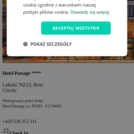
cookie zgodnie z warunkami naszej
polityki plików cookie.
Dowiedz się więcej
AKCEPTUJ WSZYSTKIE
POKAŻ SZCZEGÓŁY
Hotel Passage ****
Lidická 702/23, Brno
Czechy
Obsługiwany przez firmę:
Hotel Passage a.s. PESEL: 01750062
+420 530 352 111
Check In