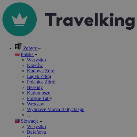
Pobyty
Polska
Wszystko
Kraków
Kudowa Zdrój
Lądek Zdrój
Polanica Zdrój
Beskidy
Karkonosze
Polskie Tatry
Wrocław
Wybrzeże Morza Bałtyckiego
…
Słowacja
Wszystko
Bešeňová