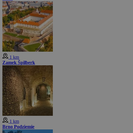
1 km
Zamek Špilberk
1 km
Brno Podziemie