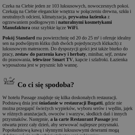
Czeka na Ciebie jeden ze 103 luksusowych, nowoczesnych pokoi.
Czekają na Ciebie eleganckie wnętrza w połączeniu drewna, szkła i
neutralnych odcieni, klimatyzacja,
prywatna łazienka
z
ogrzewaniem podłogowym i
naturalnymi kosmetykami
Manufaktura
oraz szybkie łącze
WiFi
.
Pokój Standard
ma powierzchnię od 20 do 25 m² i oferuje idealny
sen na podwójnym łóżku (lub dwóch pojedynczych łóżkach) z
luksusowym materacem. Do dyspozycji gości jest także biurko do
pracy,
zestaw do parzenia kawy i herbaty
, minibar, sejf, zestaw
do prasowania,
telewizor Smart TV
, kapcie i szlafroki. Łazienka
wyposażona jest w prysznic lub wannę.
Co ci się spodoba?
W hotelu Passage znajduje się kilka doskonałych restauracji.
Podstawą dnia jest
śniadanie w restauracji Bugatti
, gdzie nie
można przegapić świeżych wypieków, wyboru serów i wędlin, jajek
w różnych aranżacjach, owoców i warzyw, słodkich dań i innych
przysmaków. Następnie,
a la carte Restaurant Passage
jest
otwarta przez cały dzień, aby serwować najlepsze przysmaki.
Popołudniową kawą i słynnymi luksusowymi deserami mogą