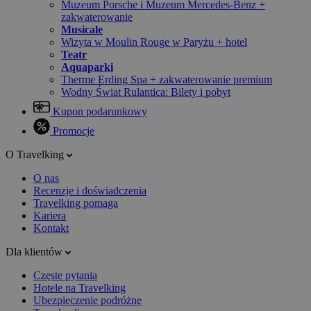
Muzeum Porsche i Muzeum Mercedes-Benz +
zakwaterowanie
Musicale
Wizyta w Moulin Rouge w Paryżu + hotel
Teatr
Aquaparki
Therme Erding Spa + zakwaterowanie premium
Wodny Świat Rulantica: Bilety i pobyt
Kupon podarunkowy
Promocje
O Travelking
O nas
Recenzje i doświadczenia
Travelking pomaga
Kariera
Kontakt
Dla klientów
Częste pytania
Hotele na Travelking
Ubezpieczenie podróżne