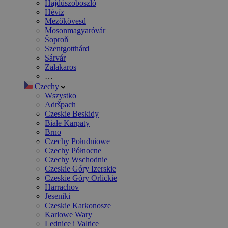
Hajdúszoboszló
Hévíz
Mezőkövesd
Mosonmagyaróvár
Šoproň
Szentgotthárd
Sárvár
Zalakaros
…
Czechy
Wszystko
Adršpach
Czeskie Beskidy
Białe Karpaty
Brno
Czechy Południowe
Czechy Północne
Czechy Wschodnie
Czeskie Góry Izerskie
Czeskie Góry Orlickie
Harrachov
Jeseniki
Czeskie Karkonosze
Karlowe Wary
Lednice i Valtice