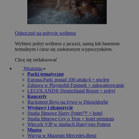
Odpocznij na pobycie wellness
Wybierz pobyt wellness z jacuzzi, sauną lub basenem
termalnym i ciesz się zasłużonym wypoczynkiem.
Chcę się zrelaksować
Wrażenia
Parki tematyczne
Europa-Park: ponad 100 atrakcji + nocleg
Zabawa w Playmobil Funpark + zakwaterowanie
LEGOLAND® Deutschland Resort + pobyt
Koncerty
Backstreet Boys na żywo w Düsseldorfie
Wystawy i ekspozycje
Studia filmowe Harry Potter™ + hotel
Studia filmowe Gry o Tron + hotel premium
Wieczór VIP w studiach Harry'ego Pottera
Muzea
Wizyta w Muzeum Mercedes-Benz