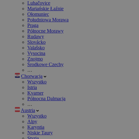
Luhačovice
Mariańskie Łaźnie
Ołomuniec
Południowa Morawa
Praga
Północne Morawy
Rudawy
Slovácko
Valašsko
Vysocina
Znojmo
Środkowe Czechy
…
Chorwacja
Wszystko
Istria
Kvarner
Północna Dalmacja
…
Austria
Wszystko
Alpy
Karyntia
Niskie Taury
Styria