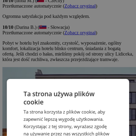
10/10
(Ilona M.) (
- Czechy)
Przetłumaczone automatycznie (
Zobacz oryginał
)
Ogromna satysfakcja pod każdym względem.
10/10
(Darina B.) (
- Słowacja)
Przetłumaczone automatycznie (
Zobacz oryginał
)
Pobyt w hotelu był znakomity, czystość, wyposażenie, ogólny
komfort, lokalizacja hotelu blisko centrum, śniadania z bogatą
ofertą. Jeśli chodzi o hałas, mieliśmy pokój od strony ulicy Lidiceka,
która jest dość ruchliwa, zwłaszcza przejeżdżające tramwaje.
Ta strona używa plików
cookie
Ta strona korzysta z plików cookie, aby
zapewnić lepszą wygodę użytkowania.
Korzystając z tej strony, wyrażasz zgodę
na używanie przez nas wszystkich plików