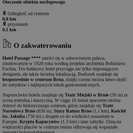
Otoczenie obiektu noclegowego
Odległość od centrum
0,8 km
przystanek
0,1 km
O zakwaterowaniu
Hotel Passage ****
mieści się w odnowionym pałacu,
zbudowanym w 1928 roku według projektu architekta Bohuslava
Fuchsa. Ten butikowy hotel przyciąga nie tylko imponującym
designem, ale także świetną lokalizacją. Budynek znajduje się
bezpośrednio w centrum Brna
, dzięki czemu można łatwo dojść
do zabytków i najlepszych lokali gastronomicznych.
Naprzeciwko hotelu znajduje się
Teatr Miejski w Brnie
(50 m) ze
sceną teatralną i muzyczną. W ciągu 10 minut spacerem można
dotrzeć do historycznego centrum, gdzie znajduje się
Teatr
Narodowy Brno
(850 m),
Stary Ratusz Brno
(1,1 km),
Kościół
św. Jakuba
(750 m) z drugim co do wielkości ossuarium w
Europie,
Krypta Kapucynów
(1,3 km) i inne zabytki. Zimą na
większości placów w centrum miasta odbywają się wspaniałe
jarmarki bożonarodzeniowe.