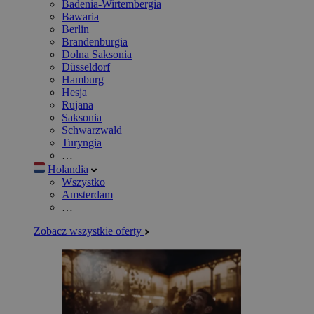
Badenia-Wirtembergia
Bawaria
Berlin
Brandenburgia
Dolna Saksonia
Düsseldorf
Hamburg
Hesja
Rujana
Saksonia
Schwarzwald
Turyngia
…
Holandia
Wszystko
Amsterdam
…
Zobacz wszystkie oferty