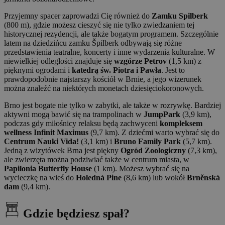
Przyjemny spacer zaprowadzi Cię również do
Zamku Spilberk
(800 m), gdzie możesz cieszyć się nie tylko zwiedzaniem tej
historycznej rezydencji, ale także bogatym programem. Szczególnie
latem na dziedzińcu zamku Špilberk odbywają się różne
przedstawienia teatralne, koncerty i inne wydarzenia kulturalne. W
niewielkiej odległości znajduje się
wzgórze Petrov
(1,5 km) z
pięknymi ogrodami i
katedrą św. Piotra i Pawła
. Jest to
prawdopodobnie najstarszy kościół w Brnie, a jego wizerunek
można znaleźć na niektórych monetach dziesięciokoronowych.
Brno jest bogate nie tylko w zabytki, ale także w rozrywkę. Bardziej
aktywni mogą bawić się na trampolinach w
JumpPark
(3,9 km),
podczas gdy miłośnicy relaksu będą zachwyceni
kompleksem
wellness Infinit Maximus
(9,7 km). Z dziećmi warto wybrać się do
Centrum Nauki Vida!
(3,1 km) i
Bruno Family Park
(5,7 km).
Jedną z wizytówek Brna jest piękny
Ogród Zoologiczny
(7,3 km),
ale zwierzęta można podziwiać także w centrum miasta, w
Papilonia Butterfly House
(1 km). Możesz wybrać się na
wycieczkę na wieś do
Holedná Pine
(8,6 km) lub wokół
Brněnská
dam
(9,4 km).
Gdzie będziesz spał?