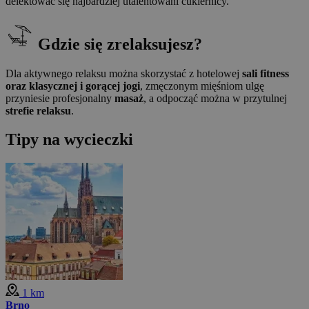
delektować się najbardziej utalentowani cukiernicy.
Gdzie się zrelaksujesz?
Dla aktywnego relaksu można skorzystać z hotelowej
sali fitness
oraz klasycznej i gorącej jogi
, zmęczonym mięśniom ulgę
przyniesie profesjonalny
masaż
, a odpocząć można w przytulnej
strefie relaksu
.
Tipy na wycieczki
1 km
Brno