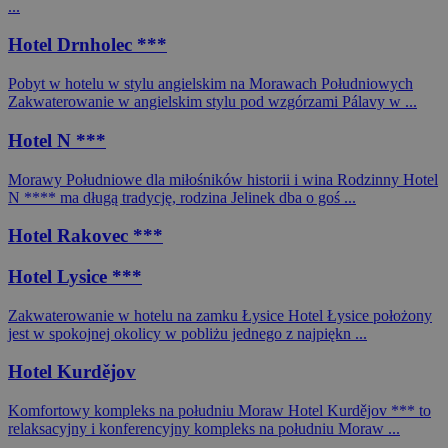
...
Hotel Drnholec ***
Pobyt w hotelu w stylu angielskim na Morawach Południowych
Zakwaterowanie w angielskim stylu pod wzgórzami Pálavy w ...
Hotel N ***
Morawy Południowe dla miłośników historii i wina Rodzinny Hotel
N **** ma długą tradycję, rodzina Jelinek dba o goś ...
Hotel Rakovec ***
Hotel Lysice ***
Zakwaterowanie w hotelu na zamku Łysice Hotel Łysice położony
jest w spokojnej okolicy w pobliżu jednego z najpiękn ...
Hotel Kurdějov
Komfortowy kompleks na południu Moraw Hotel Kurdějov *** to
relaksacyjny i konferencyjny kompleks na południu Moraw ...