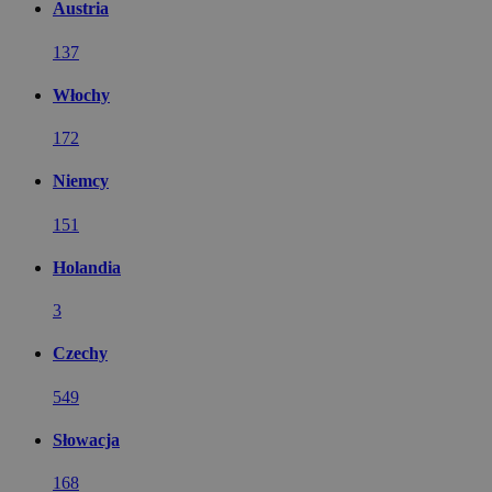
Austria
137
Włochy
172
Niemcy
151
Holandia
3
Czechy
549
Słowacja
168