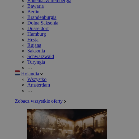
Badenia-Wirtembergia
Bawaria
Berlin
Brandenburgia
Dolna Saksonia
Düsseldorf
Hamburg
Hesja
Rujana
Saksonia
Schwarzwald
Turyngia
…
Holandia
Wszystko
Amsterdam
…
Zobacz wszystkie oferty