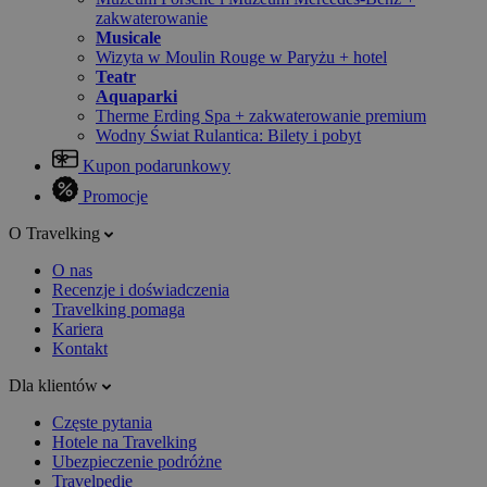
zakwaterowanie
Musicale
Wizyta w Moulin Rouge w Paryżu + hotel
Teatr
Aquaparki
Therme Erding Spa + zakwaterowanie premium
Wodny Świat Rulantica: Bilety i pobyt
Kupon podarunkowy
Promocje
O Travelking
O nas
Recenzje i doświadczenia
Travelking pomaga
Kariera
Kontakt
Dla klientów
Częste pytania
Hotele na Travelking
Ubezpieczenie podróżne
Travelpedie