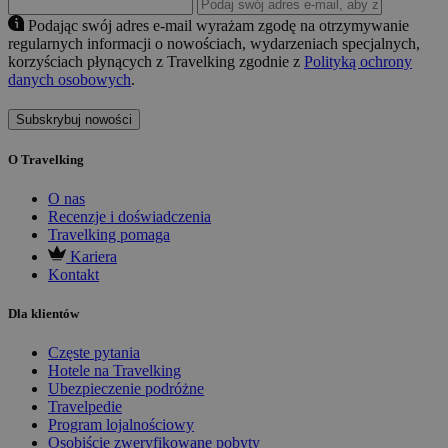
Podając swój adres e-mail wyrażam zgodę na otrzymywanie
regularnych informacji o nowościach, wydarzeniach specjalnych,
korzyściach płynących z Travelking zgodnie z
Polityką ochrony
danych osobowych
.
Subskrybuj nowości
O Travelking
O nas
Recenzje i doświadczenia
Travelking pomaga
Kariera
Kontakt
Dla klientów
Częste pytania
Hotele na Travelking
Ubezpieczenie podróżne
Travelpedie
Program lojalnościowy
Osobiście zweryfikowane pobyty