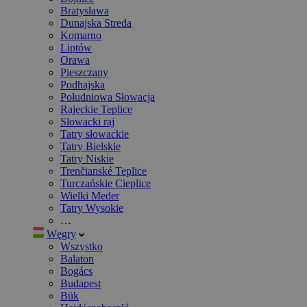
Bratysława
Dunajska Streda
Komarno
Liptów
Orawa
Pieszczany
Podhajska
Południowa Słowacja
Rajeckie Teplice
Słowacki raj
Tatry słowackie
Tatry Bielskie
Tatry Niskie
Trenčianské Teplice
Turczańskie Cieplice
Wielki Meder
Tatry Wysokie
…
Węgry
Wszystko
Balaton
Bogács
Budapest
Bük