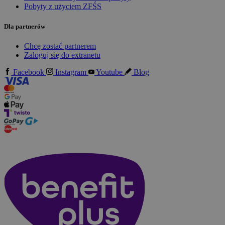
Pobyty z użyciem ZFŚS
Dla partnerów
Chcę zostać partnerem
Zaloguj się do extranetu
Facebook
Instagram
Youtube
Blog