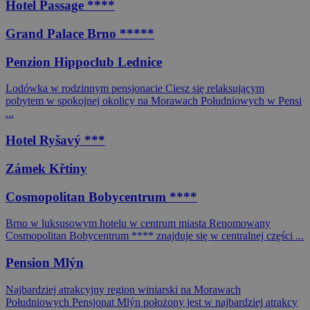
Hotel Passage ****
Grand Palace Brno *****
Penzion Hippoclub Lednice
Lodówka w rodzinnym pensjonacie Ciesz się relaksującym
pobytem w spokojnej okolicy na Morawach Południowych w Pensi
...
Hotel Ryšavý ***
Zámek Křtiny
Cosmopolitan Bobycentrum ****
Brno w luksusowym hotelu w centrum miasta Renomowany
Cosmopolitan Bobycentrum **** znajduje się w centralnej części ...
Pension Mlýn
Najbardziej atrakcyjny region winiarski na Morawach
Południowych Pensjonat Mlýn położony jest w najbardziej atrakcy