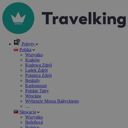
Pobyty
Polska
Wszystko
Kraków
Kudowa Zdrój
Lądek Zdrój
Polanica Zdrój
Beskidy
Karkonosze
Polskie Tatry
Wrocław
Wybrzeże Morza Bałtyckiego
…
Słowacja
Wszystko
Bešeňová
Bojnice