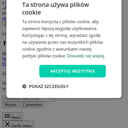
z
Polityką ochrony danych osobowych
.
Klikając przycisk
Ta strona używa plików
„Zarejestruj się”, wyrażasz zgodę
Warunkami handlowymi
i
cookie
potwierdzasz, że się zapoznałeś/łaś się
Polityką ochrony danych
osobowych
.
Ta strona korzysta z plików cookie, aby
Zarejestruj się teraz
zapewnić lepszą wygodę użytkowania.
Lub zarejestruj się za pomocą sieci społecznościowych:
Korzystając z tej strony, wyrażasz zgodę
na używanie przez nas wszystkich plików
Zaloguj się przez Facebook
Zaloguj się przez Google
cookie zgodnie z warunkami naszej
Rejestrując się przez Facebook lub Google, wyrażam zgodę z
polityki plików cookie.
Dowiedz się więcej
Warunkami handlowymi
i potwierdzam, że zapoznałem/am się z
Polityką ochrony danych osobowych
.
AKCEPTUJ WSZYSTKIE
Zapomniałeś hasła?
Nie ma znaczenia! Po prostu wpisz swój adres e-mail, a my
POKAŻ SZCZEGÓŁY
wyślemy Ci link do utworzenia nowego konta.
Wysłać
Z powrotem
Menu
Zavřít menu