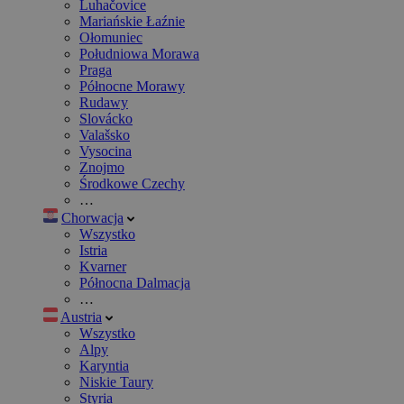
Luhačovice
Mariańskie Łaźnie
Ołomuniec
Południowa Morawa
Praga
Północne Morawy
Rudawy
Slovácko
Valašsko
Vysocina
Znojmo
Środkowe Czechy
…
Chorwacja
Wszystko
Istria
Kvarner
Północna Dalmacja
…
Austria
Wszystko
Alpy
Karyntia
Niskie Taury
Styria