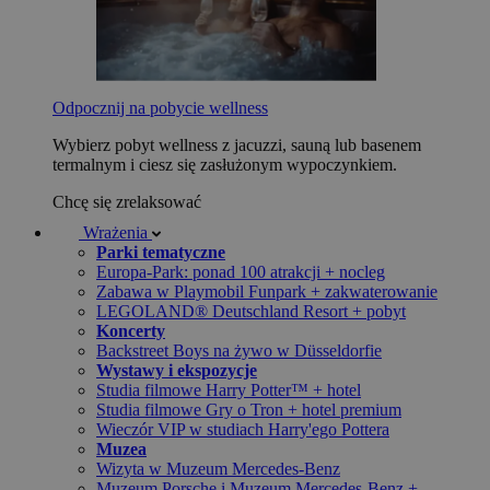
Odpocznij na pobycie wellness
Wybierz pobyt wellness z jacuzzi, sauną lub basenem
termalnym i ciesz się zasłużonym wypoczynkiem.
Chcę się zrelaksować
Wrażenia
Parki tematyczne
Europa-Park: ponad 100 atrakcji + nocleg
Zabawa w Playmobil Funpark + zakwaterowanie
LEGOLAND® Deutschland Resort + pobyt
Koncerty
Backstreet Boys na żywo w Düsseldorfie
Wystawy i ekspozycje
Studia filmowe Harry Potter™ + hotel
Studia filmowe Gry o Tron + hotel premium
Wieczór VIP w studiach Harry'ego Pottera
Muzea
Wizyta w Muzeum Mercedes-Benz
Muzeum Porsche i Muzeum Mercedes-Benz +