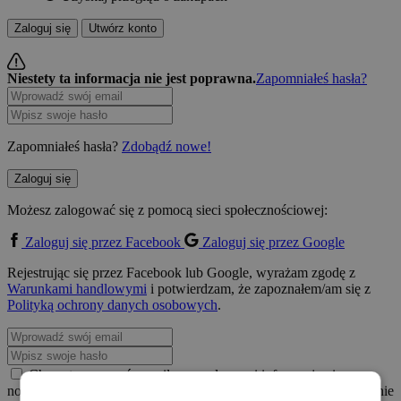
Zaloguj się
Utwórz konto
Niestety ta informacja nie jest poprawna.
Zapomniałeś hasła?
Zapomniałeś hasła?
Zdobądź nowe!
Zaloguj się
Możesz zalogować się z pomocą sieci społecznościowej:
Zaloguj się przez Facebook
Zaloguj się przez Google
Rejestrując się przez Facebook lub Google, wyrażam zgodę z
Warunkami handlowymi
i potwierdzam, że zapoznałem/am się z
Polityką ochrony danych osobowych
.
Chcę otrzymywać e-maile z regularnymi informacjami o
nowościach, zniżkach i korzyściach płynących z Travelking zgodnie