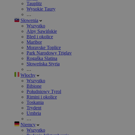
Tauplitz
Wysokie Taury
…
Słowenia
Wszystko
Alpy Sawińskie
Bled i okolice
Maribor
Moravske Toplice
Park Narodowy Triglav
Rogaška Slatina
Słoweńska Styria
…
Włochy
Wszystko
Bibione
Południowy Tyrol
Rimini i okolice
Toskania
Trydent
Umbria
…
Niemcy
Wszystko