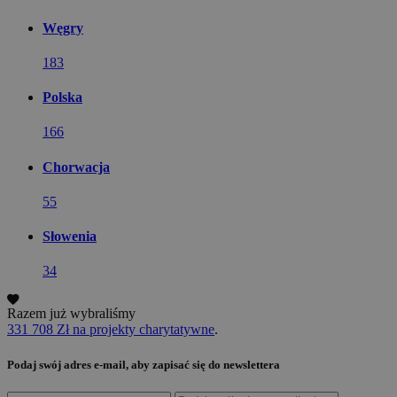
Węgry
183
Polska
166
Chorwacja
55
Słowenia
34
Razem już wybraliśmy
331 708 Zł na projekty charytatywne
.
Podaj swój adres e-mail, aby zapisać się do newslettera