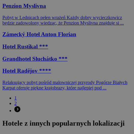
Penzion Myslivna
Pobyt w Lednicach pełen wrażeń Każdy dobry wycieczkowicz
będzie zadowolony wiedząc, że Penzion Myslivna znajduje si ...
Zámecký Hotel Anton Florian
Hotel Rustikal ***
Grandhotel Sluchátko ***
Hotel Radějov ****
Relaksujący pobyt pośród malowniczej przyrody Pogórze Białych
Karpat oferuje piękne krajobrazy, które najlepiej pod ...
1
2
Hotele z innych popularnych lokalizacji