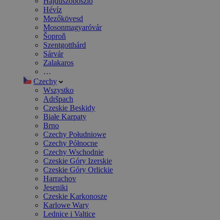
Hajdúszoboszló
Hévíz
Mezőkövesd
Mosonmagyaróvár
Šoproň
Szentgotthárd
Sárvár
Zalakaros
…
Czechy
Wszystko
Adršpach
Czeskie Beskidy
Białe Karpaty
Brno
Czechy Południowe
Czechy Północne
Czechy Wschodnie
Czeskie Góry Izerskie
Czeskie Góry Orlickie
Harrachov
Jeseniki
Czeskie Karkonosze
Karlowe Wary
Lednice i Valtice