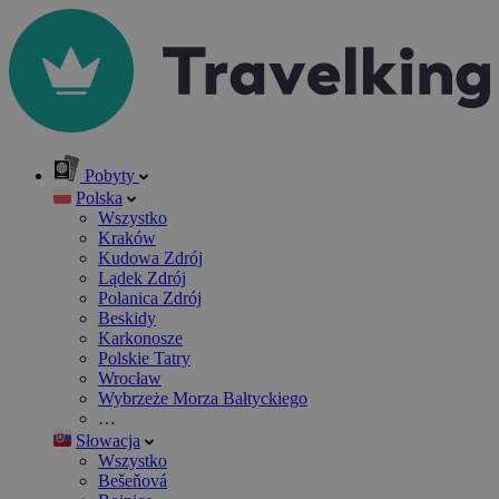
Pobyty
Polska
Wszystko
Kraków
Kudowa Zdrój
Lądek Zdrój
Polanica Zdrój
Beskidy
Karkonosze
Polskie Tatry
Wrocław
Wybrzeże Morza Bałtyckiego
…
Słowacja
Wszystko
Bešeňová