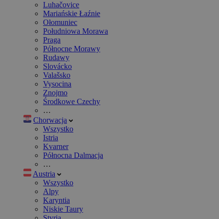
Luhačovice
Mariańskie Łaźnie
Ołomuniec
Południowa Morawa
Praga
Północne Morawy
Rudawy
Slovácko
Valašsko
Vysocina
Znojmo
Środkowe Czechy
…
Chorwacja
Wszystko
Istria
Kvarner
Północna Dalmacja
…
Austria
Wszystko
Alpy
Karyntia
Niskie Taury
Styria