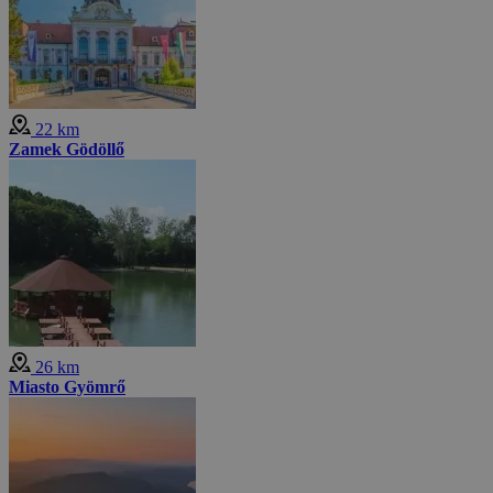
22 km
Zamek Gödöllő
26 km
Miasto Gyömrő