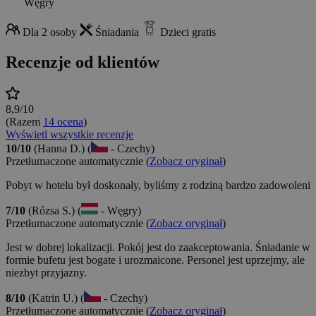
Węgry
Dla 2 osoby
Śniadania
Dzieci gratis
Recenzje od klientów
8,9/10
(Razem
14 ocena
)
Wyświetl wszystkie recenzje
10/10
(Hanna D.) (
- Czechy)
Przetłumaczone automatycznie (
Zobacz oryginał
)
Pobyt w hotelu był doskonały, byliśmy z rodziną bardzo zadowoleni
7/10
(Rózsa S.) (
- Węgry)
Przetłumaczone automatycznie (
Zobacz oryginał
)
Jest w dobrej lokalizacji. Pokój jest do zaakceptowania. Śniadanie w
formie bufetu jest bogate i urozmaicone. Personel jest uprzejmy, ale
niezbyt przyjazny.
8/10
(Katrin U.) (
- Czechy)
Przetłumaczone automatycznie (
Zobacz oryginał
)