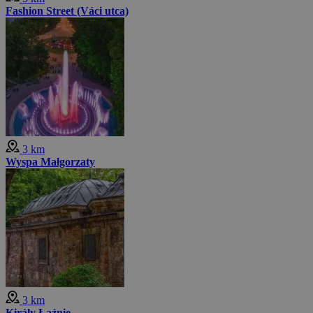
Fashion Street (Váci utca)
3 km
Wyspa Małgorzaty
3 km
Király Łaźnie