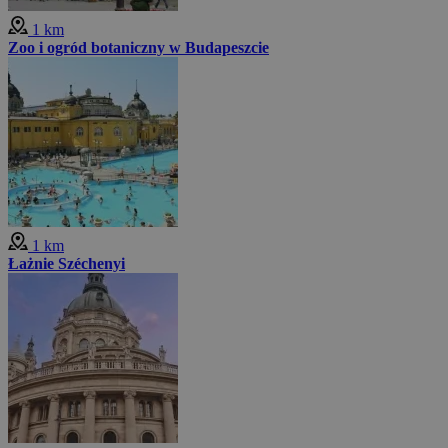
1 km
Zoo i ogród botaniczny w Budapeszcie
1 km
Łażnie Széchenyi