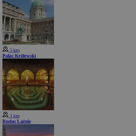
3 km
Pałac Królewski
3 km
Rudas Łaźnie