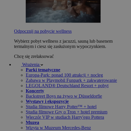
Odpocznij na pobycie wellness
Wybierz pobyt wellness z jacuzzi, sauną lub basenem
termalnym i ciesz się zasłużonym wypoczynkiem.
Chcę się zrelaksować
Wrażenia
Parki tematyczne
Europa-Park: ponad 100 atrakcji + nocleg
Zabawa w Playmobil Funpark + zakwaterowanie
LEGOLAND® Deutschland Resort + pobyt
Koncerty
Backstreet Boys na żywo w Düsseldorfie
Wystawy i ekspozycje
Studia filmowe Harry Potter™ + hotel
Studia filmowe Gry o Tron + hotel premium
Wieczór VIP w studiach Harry'ego Pottera
Muzea
Wizyta w Muzeum Mercedes-Benz