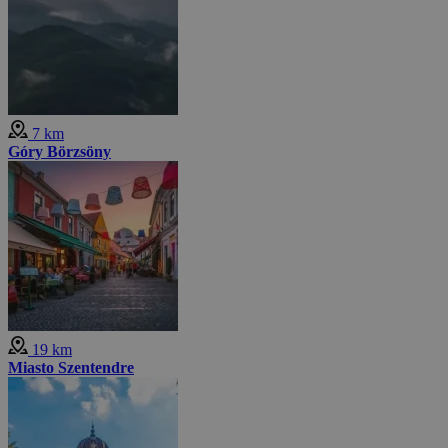
7 km
Góry Börzsöny
19 km
Miasto Szentendre