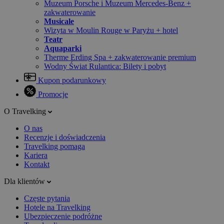
Muzeum Porsche i Muzeum Mercedes-Benz +
zakwaterowanie
Musicale
Wizyta w Moulin Rouge w Paryżu + hotel
Teatr
Aquaparki
Therme Erding Spa + zakwaterowanie premium
Wodny Świat Rulantica: Bilety i pobyt
Kupon podarunkowy
Promocje
O Travelking
O nas
Recenzje i doświadczenia
Travelking pomaga
Kariera
Kontakt
Dla klientów
Częste pytania
Hotele na Travelking
Ubezpieczenie podróżne