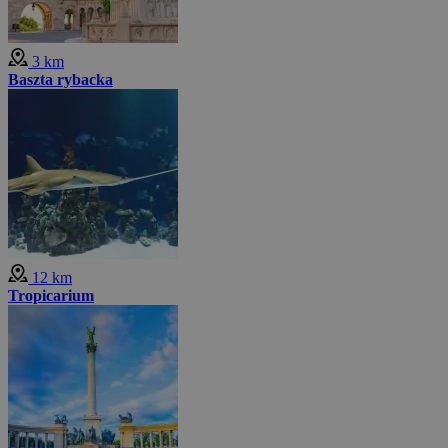
3 km
Baszta rybacka
12 km
Tropicarium