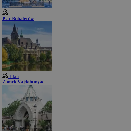
Plac Bohaterów
1 km
Zamek Vajdahunyád