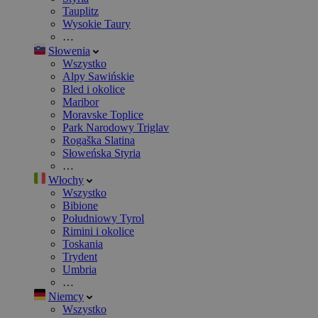
Tauplitz
Wysokie Taury
…
Słowenia
Wszystko
Alpy Sawińskie
Bled i okolice
Maribor
Moravske Toplice
Park Narodowy Triglav
Rogaška Slatina
Słoweńska Styria
…
Włochy
Wszystko
Bibione
Południowy Tyrol
Rimini i okolice
Toskania
Trydent
Umbria
…
Niemcy
Wszystko