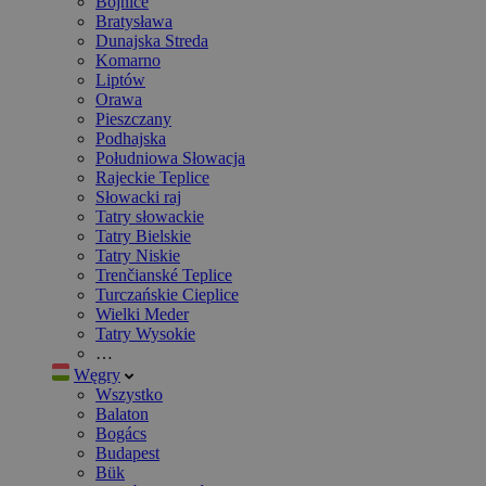
Bojnice
Bratysława
Dunajska Streda
Komarno
Liptów
Orawa
Pieszczany
Podhajska
Południowa Słowacja
Rajeckie Teplice
Słowacki raj
Tatry słowackie
Tatry Bielskie
Tatry Niskie
Trenčianské Teplice
Turczańskie Cieplice
Wielki Meder
Tatry Wysokie
…
Węgry
Wszystko
Balaton
Bogács
Budapest
Bük