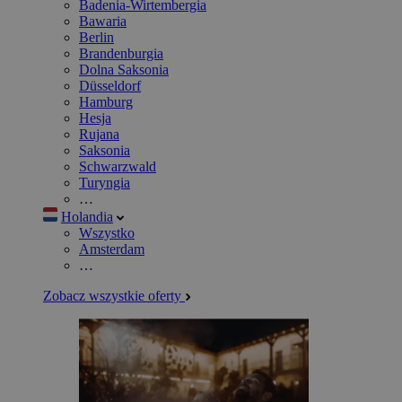
Badenia-Wirtembergia
Bawaria
Berlin
Brandenburgia
Dolna Saksonia
Düsseldorf
Hamburg
Hesja
Rujana
Saksonia
Schwarzwald
Turyngia
…
Holandia
Wszystko
Amsterdam
…
Zobacz wszystkie oferty