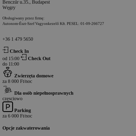
Benczúr u.35., Budapest
Węgry
Obsługiwany przez firmę:
Autonom-Észt-Szef Vagyonkezelő Kft. PESEL: 01-09-266727
+36 1 479 5650
Check In
od 15:00
Check Out
do 11:00
Zwierzęta domowe
za 8 000 Ft/noc
Dla osób niepełnosprawnych
częsciowo
Parking
za 6 000 Ft/noc
Opcje zakwaterowania