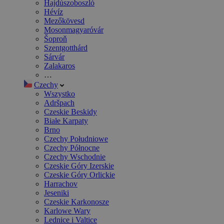
Hajdúszoboszló
Hévíz
Mezőkövesd
Mosonmagyaróvár
Šoproň
Szentgotthárd
Sárvár
Zalakaros
…
Czechy
Wszystko
Adršpach
Czeskie Beskidy
Białe Karpaty
Brno
Czechy Południowe
Czechy Północne
Czechy Wschodnie
Czeskie Góry Izerskie
Czeskie Góry Orlickie
Harrachov
Jeseniki
Czeskie Karkonosze
Karlowe Wary
Lednice i Valtice