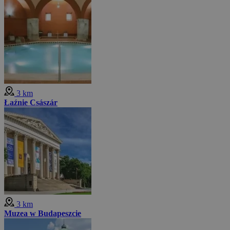
3 km
Łaźnie Császár
3 km
Muzea w Budapeszcie