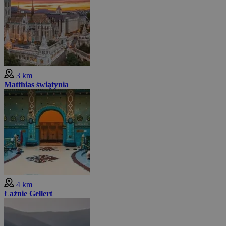
3 km
Matthias świątynia
4 km
Łaźnie Gellert