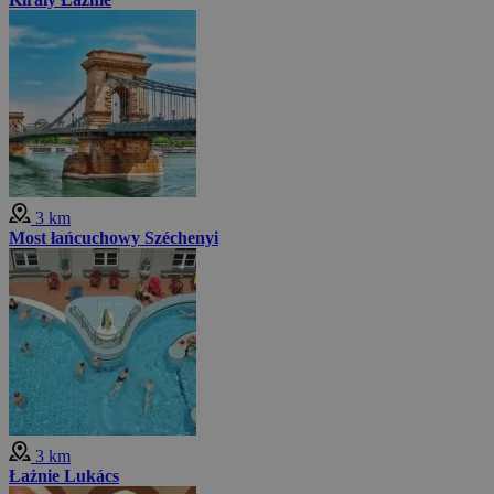
3 km
Most łańcuchowy Széchenyi
3 km
Łażnie Lukács