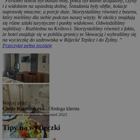
“Personel hotelu był bardzo miły, pokój był ładnie urządzony, czysty
i z widokiem na sąsiednią dolinę. Śniadania były obfite, kolacje
naprawdę smaczne, a porcje duże. Skorzystaliśmy również z basenu,
który mieliśmy dla siebie podczas naszej wizyty. W okolicy znajdują
się różne szlaki turystyczne i punkty widokowe. Odwiedziliśmy
najbliższy - Rozhledna na Královci. Skorzystaliśmy również z faktu,
że hotel znajduje się w pobliżu granicy ze Słowacją i wybraliśmy się
na wycieczkę do uzdrowiska w Rájecké Teplice i do Żyliny. ”
Przeczytaj pełną recenzję
Więcej zdjęć
Cindy Kapounková -
Obsługa klienta
Sprawdzone osobiście: Wrzesień 2022
Tipy na wycieczki