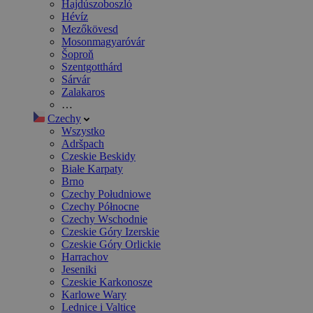
Hajdúszoboszló
Hévíz
Mezőkövesd
Mosonmagyaróvár
Šoproň
Szentgotthárd
Sárvár
Zalakaros
…
Czechy
Wszystko
Adršpach
Czeskie Beskidy
Białe Karpaty
Brno
Czechy Południowe
Czechy Północne
Czechy Wschodnie
Czeskie Góry Izerskie
Czeskie Góry Orlickie
Harrachov
Jeseniki
Czeskie Karkonosze
Karlowe Wary
Lednice i Valtice