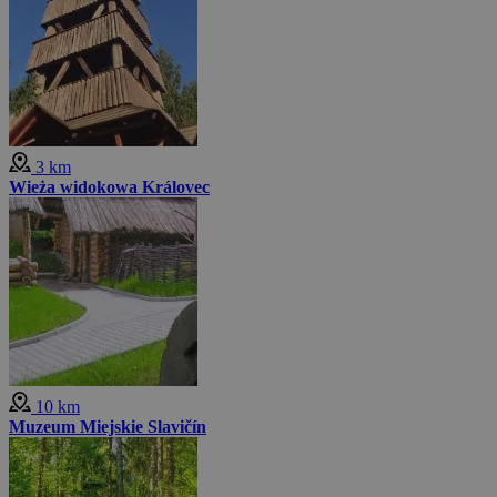
3 km
Wieża widokowa Královec
10 km
Muzeum Miejskie Slavičín