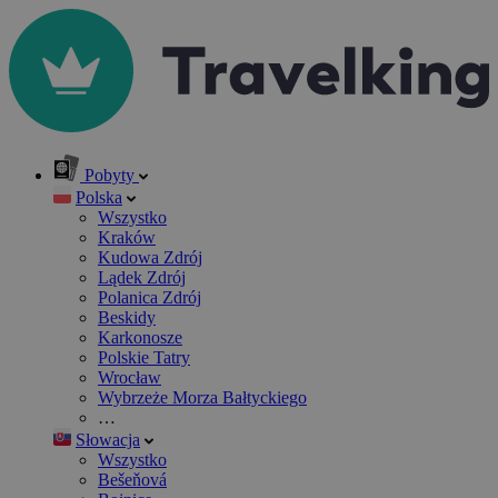
Pobyty
Polska
Wszystko
Kraków
Kudowa Zdrój
Lądek Zdrój
Polanica Zdrój
Beskidy
Karkonosze
Polskie Tatry
Wrocław
Wybrzeże Morza Bałtyckiego
…
Słowacja
Wszystko
Bešeňová