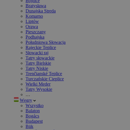
Bojnice
Bratysława
Dunajska Streda
Komarno
Liptów
Orawa
Pieszczany
Podhajska
Południowa Słowacja
Rajeckie Teplice
Słowacki raj
Tatry słowackie
Tatry Bielskie
Tatry Niskie
Trenčianské Teplice
Turczańskie Cieplice
Wielki Meder
Tatry Wysokie
…
Węgry
Wszystko
Balaton
Bogács
Budapest
Bük