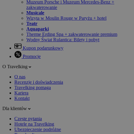
Muzeum Porsche i Muzeum Mercedes-Benz +
zakwaterowanie
Musicale
Wizyta w Moulin Rouge w Paryżu + hotel
Teatr
Aquaparki
Therme Erding Spa + zakwaterowanie premium
Wodny Świat Rulantica: Bilety i pobyt
Kupon podarunkowy
Promocje
O Travelking
O nas
Recenzje i doświadczenia
Travelking pomaga
Kariera
Kontakt
Dla klientów
Częste pytania
Hotele na Travelking
Ubezpieczenie podróżne