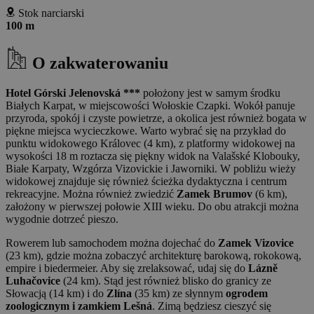
Stok narciarski
100 m
O zakwaterowaniu
Hotel Górski Jelenovská ***
położony jest w samym środku
Białych Karpat, w miejscowości Wołoskie Czapki. Wokół panuje
przyroda, spokój i czyste powietrze, a okolica jest również bogata w
piękne miejsca wycieczkowe. Warto wybrać się na przykład do
punktu widokowego Královec (4 km), z platformy widokowej na
wysokości 18 m roztacza się piękny widok na Valašské Klobouky,
Białe Karpaty, Wzgórza Vizovickie i Jaworniki. W pobliżu wieży
widokowej znajduje się również ścieżka dydaktyczna i centrum
rekreacyjne. Można również zwiedzić
Zamek Brumov
(6 km),
założony w pierwszej połowie XIII wieku. Do obu atrakcji można
wygodnie dotrzeć pieszo.
Rowerem lub samochodem można dojechać do
Zamek Vizovice
(23 km), gdzie można zobaczyć architekturę barokową, rokokową,
empire i biedermeier. Aby się zrelaksować, udaj się do
Lázně
Luhačovice
(24 km). Stąd jest również blisko do granicy ze
Słowacją (14 km) i do
Zlína
(35 km) ze słynnym
ogrodem
zoologicznym i zamkiem Lešná
. Zimą będziesz cieszyć się