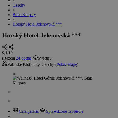
Czechy
Białe Karpaty
Horský Hotel Jelenovská ***
Horský Hotel Jelenovská ***
9,1/10
(Razem
24 ocena
)
Świetny
Valašské Klobouky, Czechy (
Pokaż mapę
)
Cała galeria
Sprawdzone osobiście