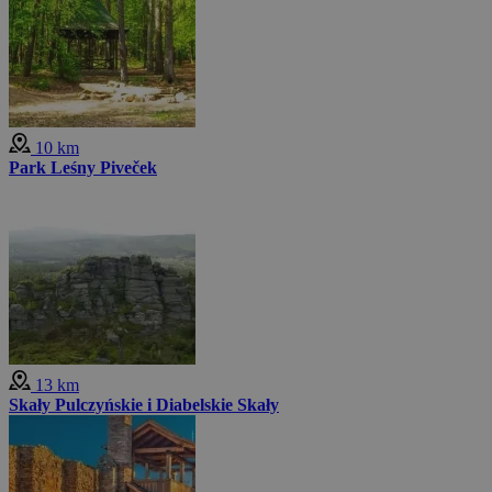
10 km
Park Leśny Piveček
13 km
Skały Pulczyńskie i Diabelskie Skały