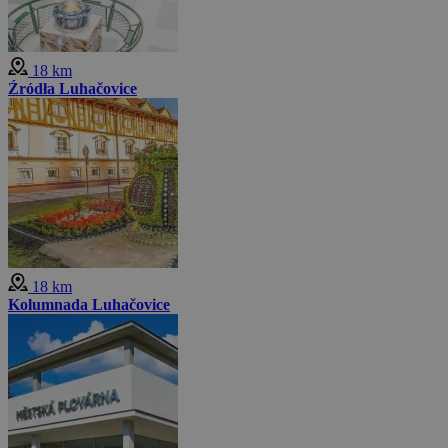
18 km
Źródła Luhačovice
18 km
Kolumnada Luhačovice