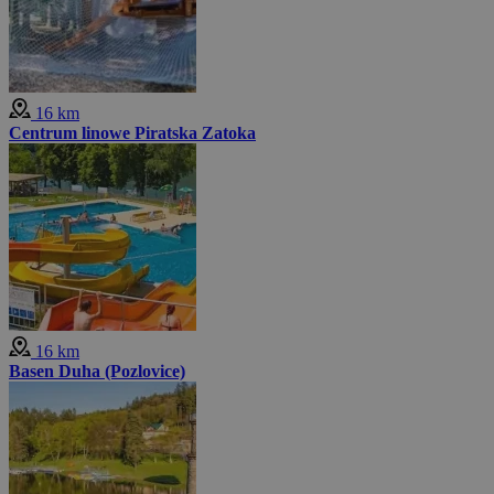
16 km
Centrum linowe Piratska Zatoka
16 km
Basen Duha (Pozlovice)