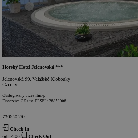
Horský Hotel Jelenovská ***
Jelenovská 99, Valašské Klobouky
Czechy
Obsługiwany przez firmę:
Finservice CZ s.r.o. PESEL: 28853008
736650550
Check In
od 14:00
Check Out