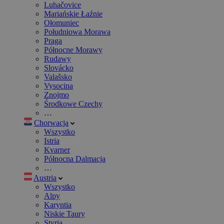
Luhačovice
Mariańskie Łaźnie
Ołomuniec
Południowa Morawa
Praga
Północne Morawy
Rudawy
Slovácko
Valašsko
Vysocina
Znojmo
Środkowe Czechy
…
Chorwacja
Wszystko
Istria
Kvarner
Północna Dalmacja
…
Austria
Wszystko
Alpy
Karyntia
Niskie Taury
Styria