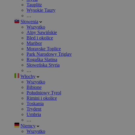
Tauplitz
Wysokie Taury
…
Słowenia
Wszystko
Alpy Sawińskie
Bled i okolice
Maribor
Moravske Toplice
Park Narodowy Triglav
Rogaška Slatina
Słoweńska Styria
…
Włochy
Wszystko
Bibione
Południowy Tyrol
Rimini i okolice
Toskania
Trydent
Umbria
…
Niemcy
Wszystko