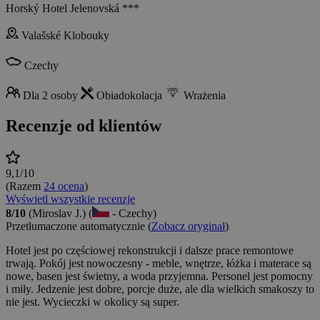
Horský Hotel Jelenovská ***
Valašské Klobouky
Czechy
Dla 2 osoby
Obiadokolacja
Wrażenia
Recenzje od klientów
9,1/10
(Razem
24 ocena
)
Wyświetl wszystkie recenzje
8/10
(Miroslav J.) (
- Czechy)
Przetłumaczone automatycznie (
Zobacz oryginał
)
Hotel jest po częściowej rekonstrukcji i dalsze prace remontowe
trwają. Pokój jest nowoczesny - meble, wnętrze, łóżka i materace są
nowe, basen jest świetny, a woda przyjemna. Personel jest pomocny
i miły. Jedzenie jest dobre, porcje duże, ale dla wielkich smakoszy to
nie jest. Wycieczki w okolicy są super.