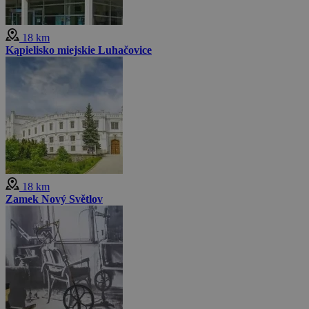
18 km
Kąpielisko miejskie Luhačovice
18 km
Zamek Nový Světlov