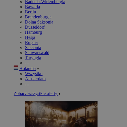
Badenia-Wirtembergia
Bawaria
Berlin
Brandenburgia
Dolna Saksonia
Düsseldorf
Hamburg
Hesja
Rujana
Saksonia
Schwarzwald
Turyngia
…
Holandia
Wszystko
Amsterdam
…
Zobacz wszystkie oferty