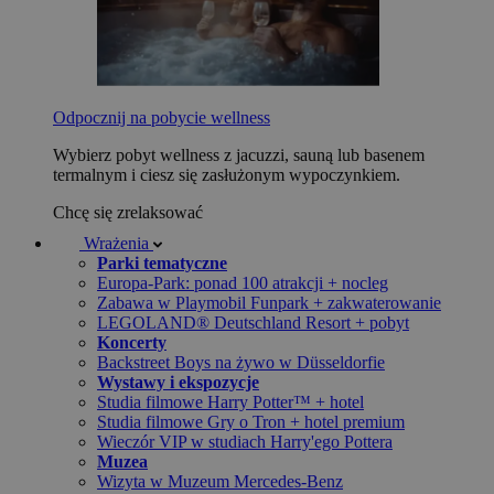
Odpocznij na pobycie wellness
Wybierz pobyt wellness z jacuzzi, sauną lub basenem
termalnym i ciesz się zasłużonym wypoczynkiem.
Chcę się zrelaksować
Wrażenia
Parki tematyczne
Europa-Park: ponad 100 atrakcji + nocleg
Zabawa w Playmobil Funpark + zakwaterowanie
LEGOLAND® Deutschland Resort + pobyt
Koncerty
Backstreet Boys na żywo w Düsseldorfie
Wystawy i ekspozycje
Studia filmowe Harry Potter™ + hotel
Studia filmowe Gry o Tron + hotel premium
Wieczór VIP w studiach Harry'ego Pottera
Muzea
Wizyta w Muzeum Mercedes-Benz