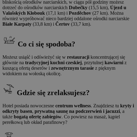
bliskością ośrodków narciarskich, w ciągu pół godziny możesz
dotrzeć do ośrodków narciarskich
Dubečky
(15,5 km),
Újezd u
Valašských Klobouk
(17,1 km) i
Pozděchov
(27 km). Można
również wypróbować nieco bardziej oddalone ośrodki narciarskie
Białe Karpaty
(33,8 km) i
Čertov
(33,7 km).
Co ci się spodoba?
Możesz usiąść i odświeżyć się w
restauracji
koncentrującej się
głównie na
tradycyjnej kuchni czeskiej
, przytulnej
kawiarni
z
kuszącą ofertą deserów i
zewnętrznym tarasie
z pięknym
widokiem na wołoską okolicę.
Gdzie się zrelaksujesz?
Hotel posiada nowoczesne
centrum wellness
. Znajdziesz tu
kryty i
odkryty basen
,
prywatną saunę na podczerwień i jacuzzi
, a
także
bogatą ofertę zabiegów
. Co powiesz na masaż, kąpiel
perełkową lub okład parafinowy?