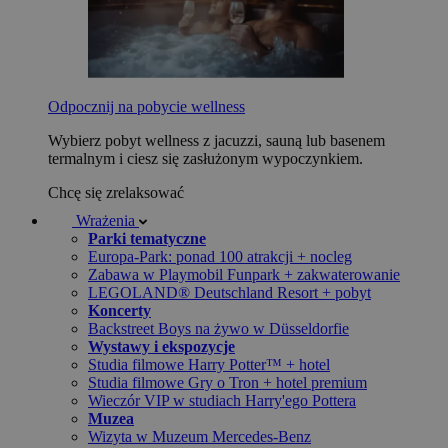
Odpocznij na pobycie wellness
Wybierz pobyt wellness z jacuzzi, sauną lub basenem
termalnym i ciesz się zasłużonym wypoczynkiem.
Chcę się zrelaksować
Wrażenia
Parki tematyczne
Europa-Park: ponad 100 atrakcji + nocleg
Zabawa w Playmobil Funpark + zakwaterowanie
LEGOLAND® Deutschland Resort + pobyt
Koncerty
Backstreet Boys na żywo w Düsseldorfie
Wystawy i ekspozycje
Studia filmowe Harry Potter™ + hotel
Studia filmowe Gry o Tron + hotel premium
Wieczór VIP w studiach Harry'ego Pottera
Muzea
Wizyta w Muzeum Mercedes-Benz