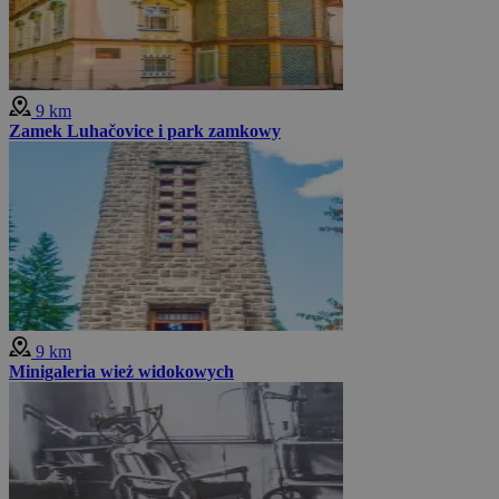
9 km
Zamek Luhačovice i park zamkowy
9 km
Minigaleria wież widokowych