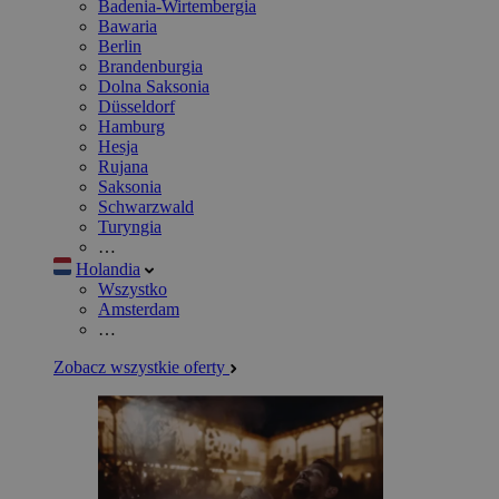
Badenia-Wirtembergia
Bawaria
Berlin
Brandenburgia
Dolna Saksonia
Düsseldorf
Hamburg
Hesja
Rujana
Saksonia
Schwarzwald
Turyngia
…
Holandia
Wszystko
Amsterdam
…
Zobacz wszystkie oferty