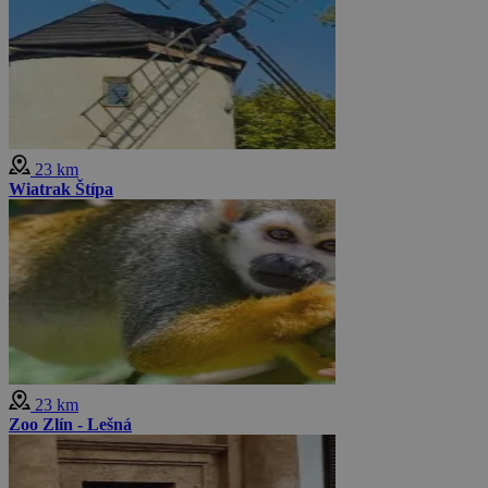
23 km
Wiatrak Štípa
23 km
Zoo Zlín - Lešná