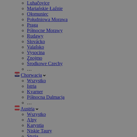
Luhačovice
Mariańskie Łaźnie
Ołomuniec
Południowa Morawa
Praga
Północne Morawy
Rudawy
Slovácko
Valašsko
Vysocina
Znojmo
Środkowe Czechy
…
Chorwacja
Wszystko
Istria
Kvarner
Północna Dalmacja
…
Austria
Wszystko
Alpy
Karyntia
Niskie Taury
Styria