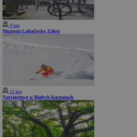
9 km
Muzeum Luhačovice Zálesí
11 km
Narciarstwo w Białych Karpatach