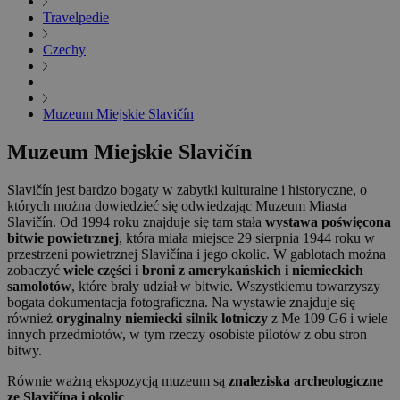
Travelpedie
Czechy
Muzeum Miejskie Slavičín
Muzeum Miejskie Slavičín
Slavičín jest bardzo bogaty w zabytki kulturalne i historyczne, o
których można dowiedzieć się odwiedzając Muzeum Miasta
Slavičín. Od 1994 roku znajduje się tam stała
wystawa poświęcona
bitwie powietrznej
, która miała miejsce 29 sierpnia 1944 roku w
przestrzeni powietrznej Slavičína i jego okolic. W gablotach można
zobaczyć
wiele części i broni z amerykańskich i niemieckich
samolotów
, które brały udział w bitwie. Wszystkiemu towarzyszy
bogata dokumentacja fotograficzna. Na wystawie znajduje się
również
oryginalny niemiecki silnik lotniczy
z Me 109 G6 i wiele
innych przedmiotów, w tym rzeczy osobiste pilotów z obu stron
bitwy.
Równie ważną ekspozycją muzeum są
znaleziska archeologiczne
ze Slavičína i okolic
.