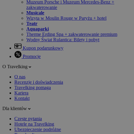
Muzeum Porsche i Muzeum Mercedes-Benz +
zakwaterowanie
Musicale
Wizyta w Moulin Rouge w Paryżu + hotel
Teatr
Aquaparki
Therme Erding Spa + zakwaterowanie premium
Wodny Świat Rulantica: Bilety i pobyt
Kupon podarunkowy
Promocje
O Travelking
O nas
Recenzje i doświadczenia
Travelking pomaga
Kariera
Kontakt
Dla klientów
Częste pytania
Hotele na Travelking
Ubezpieczenie podróżne