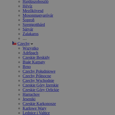
Hajdúszoboszló
Hévíz
Mezőkövesd
Mosonmagyaróvár
Šoproň
Szentgotthárd
Sárvár
Zalakaros
…
Czechy
Wszystko
Adršpach
Czeskie Beskidy
Białe Karpaty
Brno
Czechy Południowe
Czechy Północne
Czechy Wschodnie
Czeskie Góry Izerskie
Czeskie Góry Orlickie
Harrachov
Jeseniki
Czeskie Karkonosze
Karlowe Wary
Lednice i Valtice