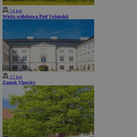
14 km
Wieża widokowa Pod Vojansků
15 km
Zamek Vizovice