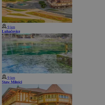
9 km
Luhačovice
9 km
Staw Miłości