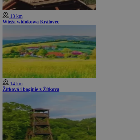
13 km
Wieża widokowa Královec
14 km
Žítková i boginie z Žítkova