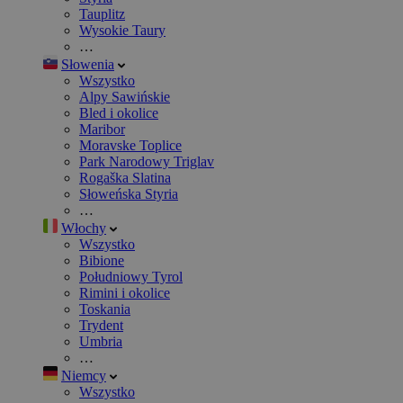
Tauplitz
Wysokie Taury
…
Słowenia
Wszystko
Alpy Sawińskie
Bled i okolice
Maribor
Moravske Toplice
Park Narodowy Triglav
Rogaška Slatina
Słoweńska Styria
…
Włochy
Wszystko
Bibione
Południowy Tyrol
Rimini i okolice
Toskania
Trydent
Umbria
…
Niemcy
Wszystko