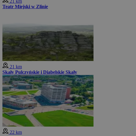
21 km
Teatr Miejski w Zlinie
21 km
Skały Pulczyńskie i Diabelskie Skały
22 km