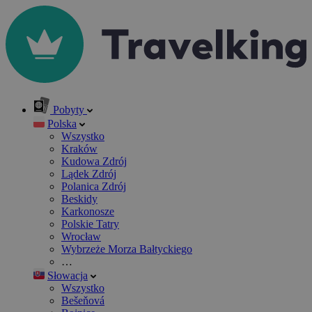
Pobyty
Polska
Wszystko
Kraków
Kudowa Zdrój
Lądek Zdrój
Polanica Zdrój
Beskidy
Karkonosze
Polskie Tatry
Wrocław
Wybrzeże Morza Bałtyckiego
…
Słowacja
Wszystko
Bešeňová