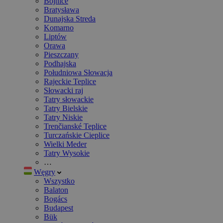
Bojnice
Bratysława
Dunajska Streda
Komarno
Liptów
Orawa
Pieszczany
Podhajska
Południowa Słowacja
Rajeckie Teplice
Słowacki raj
Tatry słowackie
Tatry Bielskie
Tatry Niskie
Trenčianské Teplice
Turczańskie Cieplice
Wielki Meder
Tatry Wysokie
…
Węgry
Wszystko
Balaton
Bogács
Budapest
Bük