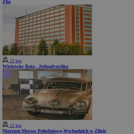
Zlin
22 km
Wieżowiec Bata - Jednadvacítka
22 km
Muzeum Moraw Południowo-Wschodnich w Zlinie