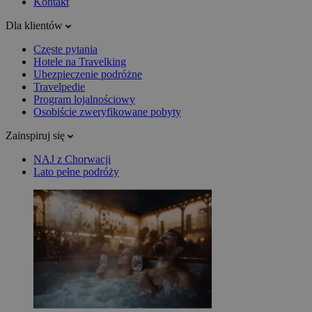
Kontakt
Dla klientów
Częste pytania
Hotele na Travelking
Ubezpieczenie podróżne
Travelpedie
Program lojalnościowy
Osobiście zweryfikowane pobyty
Zainspiruj się
NAJ z Chorwacji
Lato pełne podróży