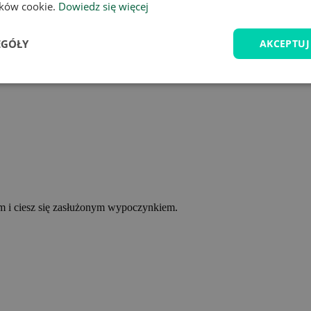
lików cookie.
Dowiedz się więcej
EGÓŁY
AKCEPTUJ
ym i ciesz się zasłużonym wypoczynkiem.