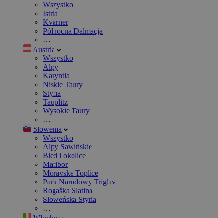
Wszystko
Istria
Kvarner
Północna Dalmacja
…
Austria
Wszystko
Alpy
Karyntia
Niskie Taury
Styria
Tauplitz
Wysokie Taury
…
Słowenia
Wszystko
Alpy Sawińskie
Bled i okolice
Maribor
Moravske Toplice
Park Narodowy Triglav
Rogaška Slatina
Słoweńska Styria
…
Włochy