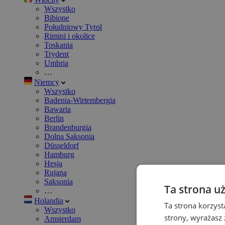
Wszystko
Bibione
Południowy Tyrol
Rimini i okolice
Toskania
Trydent
Umbria
…
Niemcy
Wszystko
Badenia-Wirtembergia
Bawaria
Berlin
Brandenburgia
Dolna Saksonia
Düsseldorf
Hamburg
Hesja
Rujana
Saksonia
Ta strona u
…
Holandia
Ta strona korzyst
Wszystko
strony, wyrażasz
Amsterdam