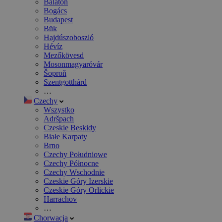
Balaton
Bogács
Budapest
Bük
Hajdúszoboszló
Hévíz
Mezőkövesd
Mosonmagyaróvár
Šoproň
Szentgotthárd
…
Czechy
Wszystko
Adršpach
Czeskie Beskidy
Białe Karpaty
Brno
Czechy Południowe
Czechy Północne
Czechy Wschodnie
Czeskie Góry Izerskie
Czeskie Góry Orlickie
Harrachov
…
Chorwacja