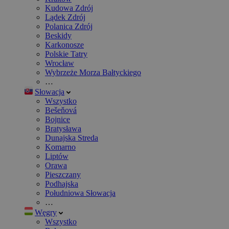
Kudowa Zdrój
Lądek Zdrój
Polanica Zdrój
Beskidy
Karkonosze
Polskie Tatry
Wrocław
Wybrzeże Morza Bałtyckiego
…
Słowacja
Wszystko
Bešeňová
Bojnice
Bratysława
Dunajska Streda
Komarno
Liptów
Orawa
Pieszczany
Podhajska
Południowa Słowacja
…
Węgry
Wszystko