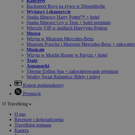
Koncerty
Backstreet Boys na żywo w Düsseldorfie
Wystawy i ekspozycje
Studia filmowe Harry Potter™ + hotel
Studia filmowe Gry o Tron + hotel premium
Wieczór VIP w studiach Harry'ego Pottera
Muzea
Wizyta w Muzeum Mercedes-Benz
Muzeum Porsche i Muzeum Mercedes-Benz + zakwater
Musicale
Wizyta w Moulin Rouge w Paryżu + hotel
Teatr
Aquaparki
Therme Erding Spa + zakwaterowanie premium
Wodny Świat Rulantica: Bilety i pobyt
Kupon podarunkowy
Promocje
O Travelking
O nas
Recenzje i doświadczenia
Travelking pomaga
Kariera