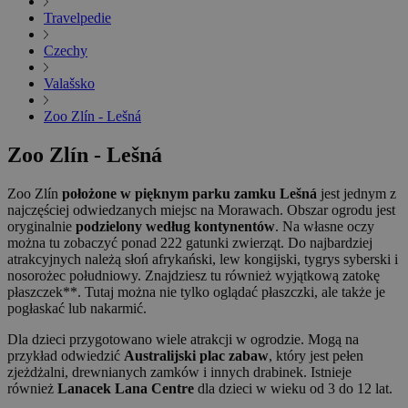
Travelpedie
Czechy
Valašsko
Zoo Zlín - Lešná
Zoo Zlín - Lešná
Zoo Zlín
położone w pięknym parku zamku Lešná
jest jednym z
najczęściej odwiedzanych miejsc na Morawach. Obszar ogrodu jest
oryginalnie
podzielony według kontynentów
. Na własne oczy
można tu zobaczyć ponad 222 gatunki zwierząt. Do najbardziej
atrakcyjnych należą słoń afrykański, lew kongijski, tygrys syberski i
nosorożec południowy. Znajdziesz tu również wyjątkową zatokę
płaszczek**. Tutaj można nie tylko oglądać płaszczki, ale także je
pogłaskać lub nakarmić.
Dla dzieci przygotowano wiele atrakcji w ogrodzie. Mogą na
przykład odwiedzić
Australijski plac zabaw
, który jest pełen
zjeżdżalni, drewnianych zamków i innych drabinek. Istnieje
również
Lanacek Lana Centre
dla dzieci w wieku od 3 do 12 lat.