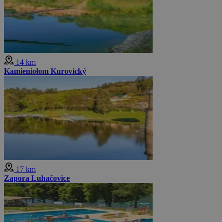
14 km
Kamieniołom Kurovický
17 km
Zapora Luhačovice