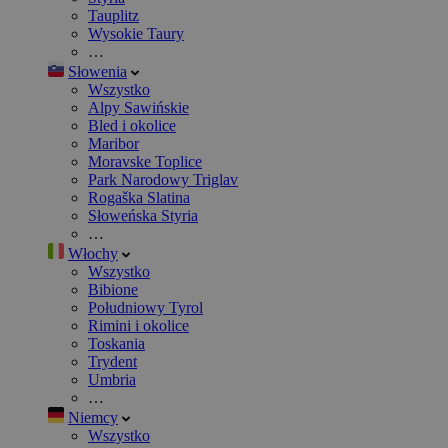
Tauplitz
Wysokie Taury
…
Słowenia
Wszystko
Alpy Sawińskie
Bled i okolice
Maribor
Moravske Toplice
Park Narodowy Triglav
Rogaška Slatina
Słoweńska Styria
…
Włochy
Wszystko
Bibione
Południowy Tyrol
Rimini i okolice
Toskania
Trydent
Umbria
…
Niemcy
Wszystko