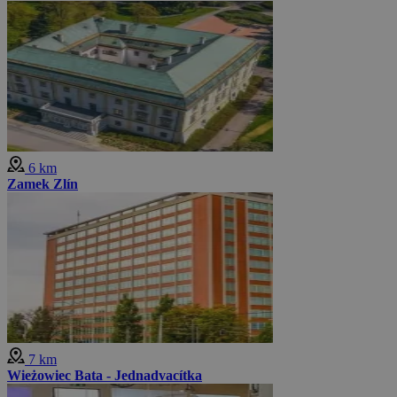
6 km
Zamek Zlín
7 km
Wieżowiec Bata - Jednadvacítka