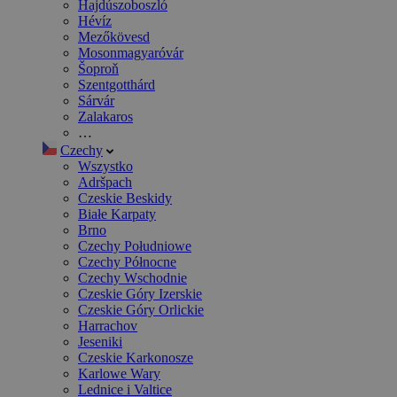
Hajdúszoboszló
Hévíz
Mezőkövesd
Mosonmagyaróvár
Šoproň
Szentgotthárd
Sárvár
Zalakaros
…
Czechy
Wszystko
Adršpach
Czeskie Beskidy
Białe Karpaty
Brno
Czechy Południowe
Czechy Północne
Czechy Wschodnie
Czeskie Góry Izerskie
Czeskie Góry Orlickie
Harrachov
Jeseniki
Czeskie Karkonosze
Karlowe Wary
Lednice i Valtice