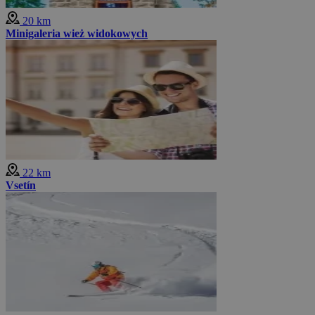
20 km
Minigaleria wież widokowych
22 km
Vsetín