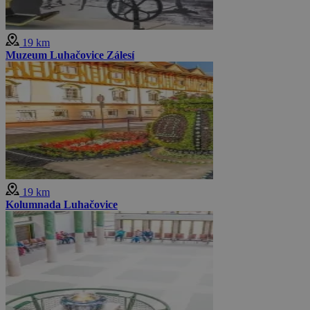
19 km
Muzeum Luhačovice Zálesí
19 km
Kolumnada Luhačovice