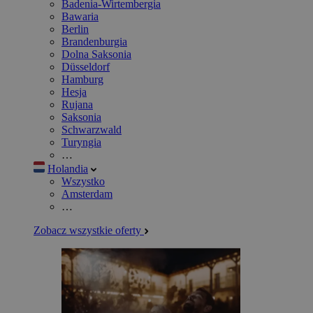
Badenia-Wirtembergia
Bawaria
Berlin
Brandenburgia
Dolna Saksonia
Düsseldorf
Hamburg
Hesja
Rujana
Saksonia
Schwarzwald
Turyngia
…
Holandia
Wszystko
Amsterdam
…
Zobacz wszystkie oferty