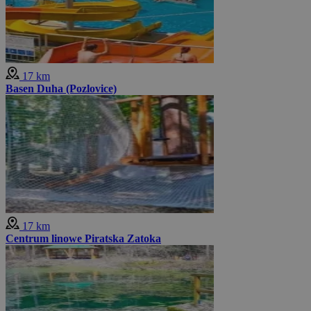
17 km
Basen Duha (Pozlovice)
17 km
Centrum linowe Piratska Zatoka