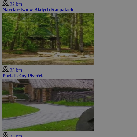
22 km
Narciarstwo w Białych Karpatach
23 km
Park Leśny Piveček
23 km