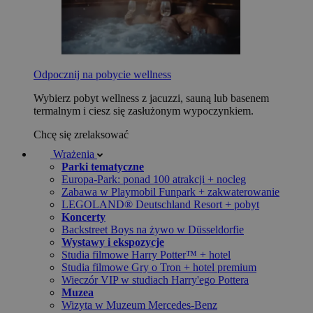
Odpocznij na pobycie wellness
Wybierz pobyt wellness z jacuzzi, sauną lub basenem
termalnym i ciesz się zasłużonym wypoczynkiem.
Chcę się zrelaksować
Wrażenia
Parki tematyczne
Europa-Park: ponad 100 atrakcji + nocleg
Zabawa w Playmobil Funpark + zakwaterowanie
LEGOLAND® Deutschland Resort + pobyt
Koncerty
Backstreet Boys na żywo w Düsseldorfie
Wystawy i ekspozycje
Studia filmowe Harry Potter™ + hotel
Studia filmowe Gry o Tron + hotel premium
Wieczór VIP w studiach Harry'ego Pottera
Muzea
Wizyta w Muzeum Mercedes-Benz