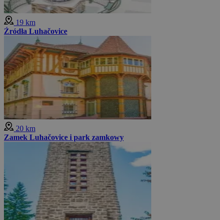
19 km
Źródła Luhačovice
20 km
Zamek Luhačovice i park zamkowy