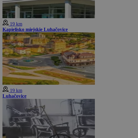
19 km
Kąpielisko miejskie Luhačovice
19 km
Luhačovice