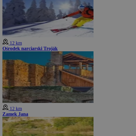
12 km
Ośrodek narciarski Troják
12 km
Zamek Jana