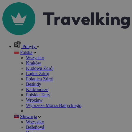
Pobyty
Polska
Wszystko
Kraków
Kudowa Zdrój
Lądek Zdrój
Polanica Zdrój
Beskidy
Karkonosze
Polskie Tatry
Wrocław
Wybrzeże Morza Bałtyckiego
…
Słowacja
Wszystko
Bešeňová