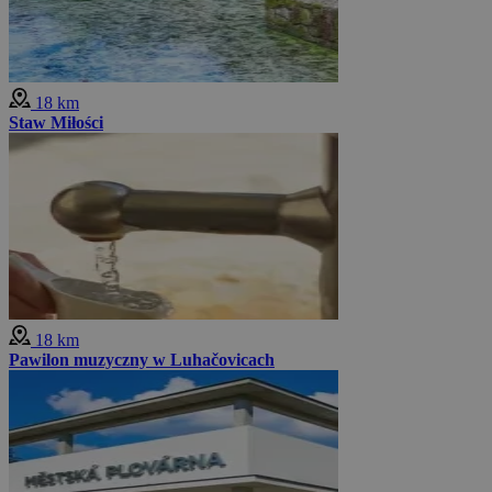
18 km
Staw Miłości
18 km
Pawilon muzyczny w Luhačovicach