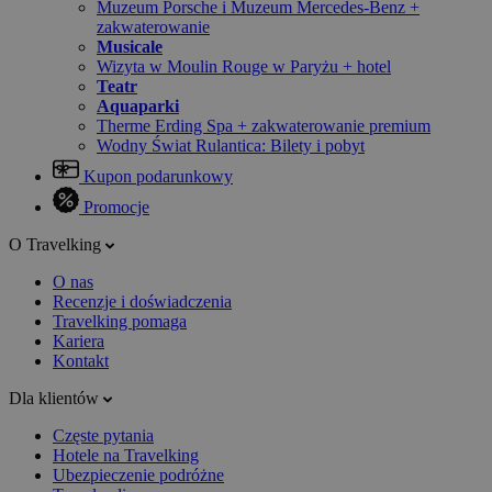
Muzeum Porsche i Muzeum Mercedes-Benz +
zakwaterowanie
Musicale
Wizyta w Moulin Rouge w Paryżu + hotel
Teatr
Aquaparki
Therme Erding Spa + zakwaterowanie premium
Wodny Świat Rulantica: Bilety i pobyt
Kupon podarunkowy
Promocje
O Travelking
O nas
Recenzje i doświadczenia
Travelking pomaga
Kariera
Kontakt
Dla klientów
Częste pytania
Hotele na Travelking
Ubezpieczenie podróżne