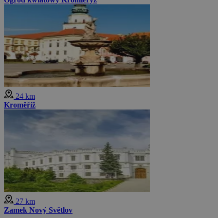
24 km
Kroměříž
27 km
Zamek Nový Světlov