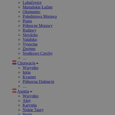
Luhačovice
Mariańskie Łaźnie
Ołomuniec
Południowa Morawa
Praga
Północne Morawy
Rudawy
Slovácko
Valašsko
Vysocina
Znojmo
Środkowe Czechy
…
Chorwacja
Wszystko
Istria
Kvarner
Północna Dalmacja
…
Austria
Wszystko
Alpy
Karyntia
Niskie Taury
Styria