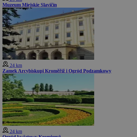
Muzeum Miejskie Slavičín
24 km
Zamek Arcybiskupi Kroměříž i Ogród Podzamkowy
24 km
Ogród kwiatowy Kromieryż