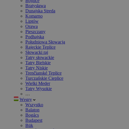
Bojnice
Bratysława
Dunajska Streda
Komarno
Liptów
Orawa
Pieszczany
Podhajska
Południowa Słowacja
Rajeckie Teplice
Słowacki raj
Tatry słowackie
Tatry Bielskie
Tatry Niskie
Trenčianské Teplice
Turczańskie Cieplice
Wielki Meder
Tatry Wysokie
…
Węgry
Wszystko
Balaton
Bogács
Budapest
Bük