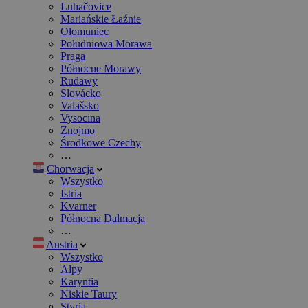
Luhačovice
Mariańskie Łaźnie
Ołomuniec
Południowa Morawa
Praga
Północne Morawy
Rudawy
Slovácko
Valašsko
Vysocina
Znojmo
Środkowe Czechy
…
Chorwacja
Wszystko
Istria
Kvarner
Północna Dalmacja
…
Austria
Wszystko
Alpy
Karyntia
Niskie Taury
Styria