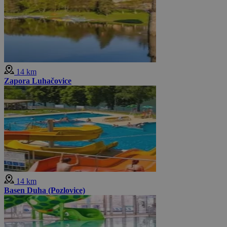
14 km
Zapora Luhačovice
14 km
Basen Duha (Pozlovice)