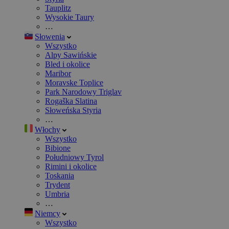
Tauplitz
Wysokie Taury
…
Słowenia
Wszystko
Alpy Sawińskie
Bled i okolice
Maribor
Moravske Toplice
Park Narodowy Triglav
Rogaška Slatina
Słoweńska Styria
…
Włochy
Wszystko
Bibione
Południowy Tyrol
Rimini i okolice
Toskania
Trydent
Umbria
…
Niemcy
Wszystko