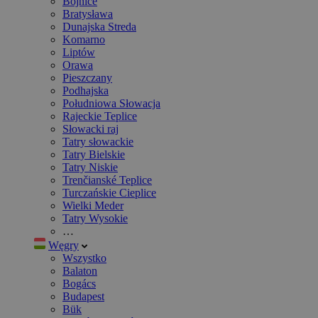
Bojnice
Bratysława
Dunajska Streda
Komarno
Liptów
Orawa
Pieszczany
Podhajska
Południowa Słowacja
Rajeckie Teplice
Słowacki raj
Tatry słowackie
Tatry Bielskie
Tatry Niskie
Trenčianské Teplice
Turczańskie Cieplice
Wielki Meder
Tatry Wysokie
…
Węgry
Wszystko
Balaton
Bogács
Budapest
Bük