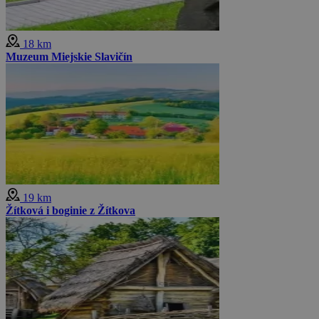
18 km
Muzeum Miejskie Slavičín
19 km
Žítková i boginie z Žítkova