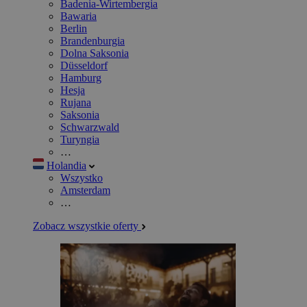
Badenia-Wirtembergia
Bawaria
Berlin
Brandenburgia
Dolna Saksonia
Düsseldorf
Hamburg
Hesja
Rujana
Saksonia
Schwarzwald
Turyngia
…
Holandia
Wszystko
Amsterdam
…
Zobacz wszystkie oferty