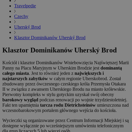
Travelpedie
Czechy
Uherský Brod
Klasztor Dominikanów Uherský Brod
Klasztor Dominikanów Uherský Brod
Kościół i klasztor Dominikanów Wniebowzięcia Najświętszej Marii
Panny na Placu Maryjnym w Uherskim Brodzie jest
dominantą
całego miasta
. Jest to również jeden z
największych i
najstarszych zabytków
w całym regionie Uherskobrod. Został
zbudowany przez ówczesnego czeskiego króla Przemysła Otakara
II w związku z awansem Uherskiego Brodu na miasto królewskie.
Pierwotny kompleks w stylu gotyckim uzyskał swój obecny
barokowy wygląd
podczas renowacji po wojnie trzydziestoletniej.
Fakt ten upamiętnia
tarcza rodu Dietrichsteinów
umieszczona nad
wczesnobarokowym portalem głównego wejścia do kościoła.
Wycieczki są organizowane przez Centrum Informacji Miejskiej i są
dostępne wyłącznie po wcześniejszym umówieniu telefonicznym
dla grup liczących 5 lub więcej osób.