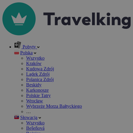
Pobyty
Polska
Wszystko
Kraków
Kudowa Zdrój
Lądek Zdrój
Polanica Zdrój
Beskidy
Karkonosze
Polskie Tatry
Wrocław
Wybrzeże Morza Bałtyckiego
…
Słowacja
Wszystko
Bešeňová