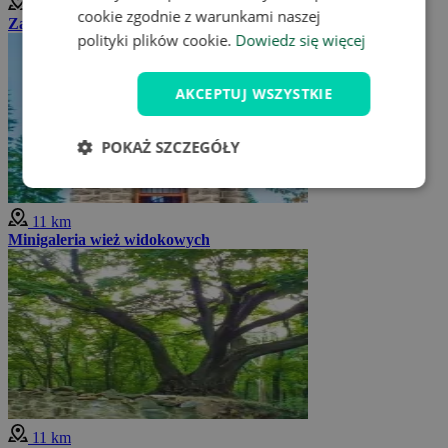
11 km
cookie zgodnie z warunkami naszej
Zamek Luhačovice i park zamkowy
polityki plików cookie.
Dowiedz się więcej
AKCEPTUJ WSZYSTKIE
POKAŻ SZCZEGÓŁY
11 km
Minigaleria wież widokowych
11 km