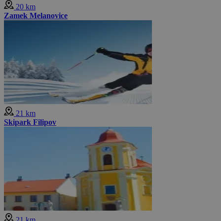
20 km
Zamek Melanovice
21 km
Skipark Filipov
21 km