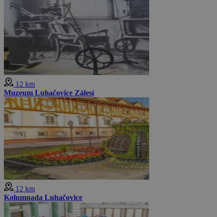
12 km
Muzeum Luhačovice Zálesí
12 km
Kolumnada Luhačovice