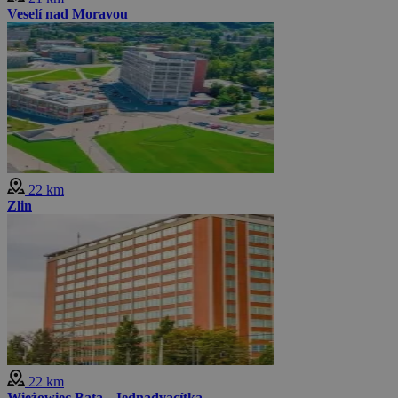
Veselí nad Moravou
22 km
Zlin
22 km
Wieżowiec Bata - Jednadvacítka