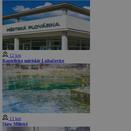
12 km
Kąpielisko miejskie Luhačovice
12 km
Staw Miłości