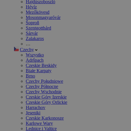
Hajdúszoboszló
Hévíz
Mezőkövesd
Mosonmagyaróvár
Šoproň
Szentgotthárd
Sárvár
Zalakaros
…
Czechy
Wszystko
Adršpach
Czeskie Beskidy
Białe Karpaty
Brno
Czechy Południowe
Czechy Północne
Czechy Wschodnie
Czeskie Góry Izerskie
Czeskie Góry Orlickie
Harrachov
Jeseniki
Czeskie Karkonosze
Karlowe Wary
Lednice i Valtice