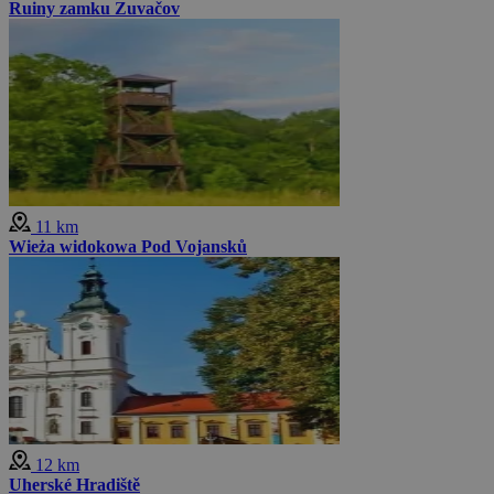
Ruiny zamku Zuvačov
11 km
Wieża widokowa Pod Vojansků
12 km
Uherské Hradiště