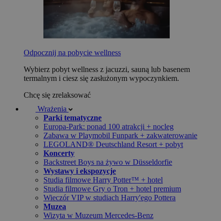
Odpocznij na pobycie wellness
Wybierz pobyt wellness z jacuzzi, sauną lub basenem
termalnym i ciesz się zasłużonym wypoczynkiem.
Chcę się zrelaksować
Wrażenia
Parki tematyczne
Europa-Park: ponad 100 atrakcji + nocleg
Zabawa w Playmobil Funpark + zakwaterowanie
LEGOLAND® Deutschland Resort + pobyt
Koncerty
Backstreet Boys na żywo w Düsseldorfie
Wystawy i ekspozycje
Studia filmowe Harry Potter™ + hotel
Studia filmowe Gry o Tron + hotel premium
Wieczór VIP w studiach Harry'ego Pottera
Muzea
Wizyta w Muzeum Mercedes-Benz