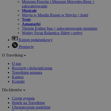
Muzeum Porsche i Muzeum Mercedes-Benz +
zakwaterowanie
Musicale
Wizyta w Moulin Rouge w Paryżu + hotel
Teatr
Aquaparki
Therme Erding Spa + zakwaterowanie premium
Wodny Świat Rulantica: Bilety i pobyt
Kupon podarunkowy
Promocje
O Travelking
O nas
Recenzje i doświadczenia
Travelking pomaga
Kariera
Kontakt
Dla klientów
Częste pytania
Hotele na Travelking
Ubezpieczenie podróżne