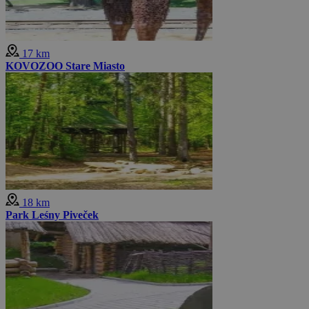
17 km
KOVOZOO Stare Miasto
18 km
Park Leśny Piveček