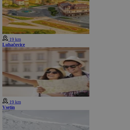
19 km
Luhačovice
19 km
Vsetín