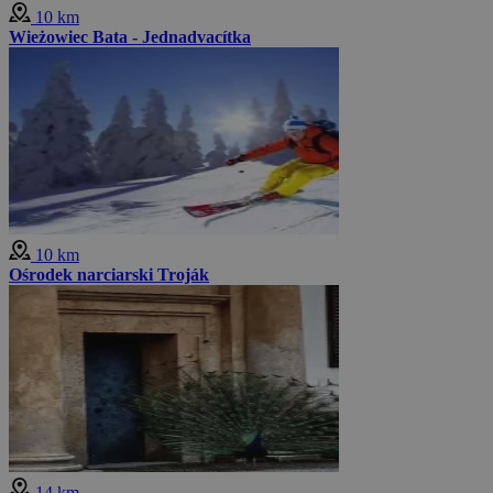
10 km
Wieżowiec Bata - Jednadvacítka
10 km
Ośrodek narciarski Troják
14 km