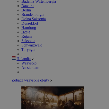
Badenia-Wirtembergia
Bawaria
Berlin
Brandenburgia
Dolna Saksonia
Düsseldorf
Hamburg
Hesja
Rujana
Saksonia
Schwarzwald
Turyngia
…
Holandia
Wszystko
Amsterdam
…
Zobacz wszystkie oferty