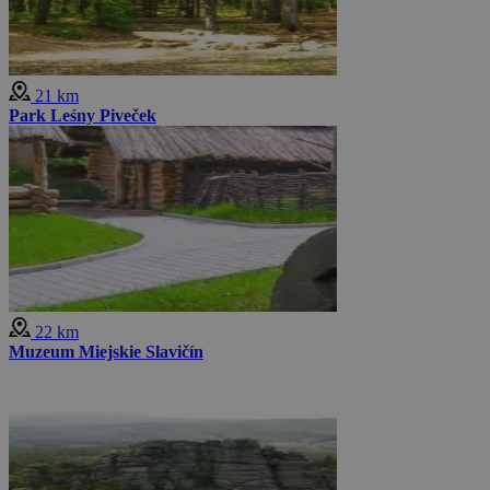
21 km
Park Leśny Piveček
22 km
Muzeum Miejskie Slavičín