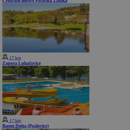
Centrum linowe Piratska Zatoka
17 km
Zapora Luhačovice
17 km
Basen Duha (Pozlovice)