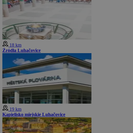
18 km
Źródła Luhačovice
19 km
Kąpielisko miejskie Luhačovice