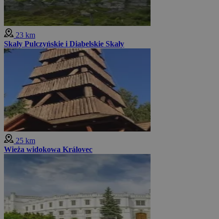
23 km
Skały Pulczyńskie i Diabelskie Skały
25 km
Wieża widokowa Královec