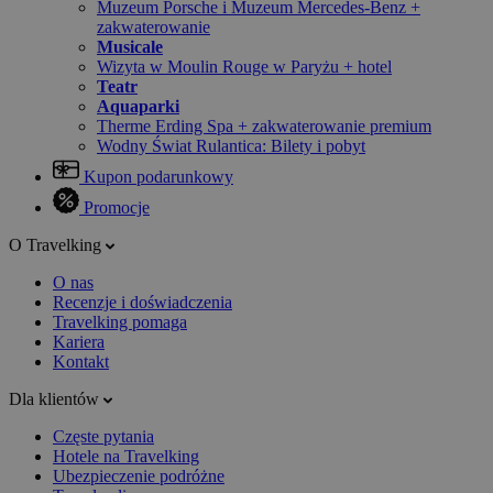
Muzeum Porsche i Muzeum Mercedes-Benz +
zakwaterowanie
Musicale
Wizyta w Moulin Rouge w Paryżu + hotel
Teatr
Aquaparki
Therme Erding Spa + zakwaterowanie premium
Wodny Świat Rulantica: Bilety i pobyt
Kupon podarunkowy
Promocje
O Travelking
O nas
Recenzje i doświadczenia
Travelking pomaga
Kariera
Kontakt
Dla klientów
Częste pytania
Hotele na Travelking
Ubezpieczenie podróżne