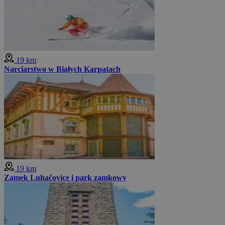
19 km
Narciarstwo w Białych Karpatach
19 km
Zamek Luhačovice i park zamkowy