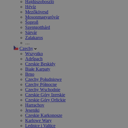
Hajdúszoboszló
Hévíz
Mezőkövesd
Mosonmagyaróvár
Šoproň
Szentgotthárd
Sárvár
Zalakaros
…
Czechy
Wszystko
Adršpach
Czeskie Beskidy
Białe Karpaty
Brno
Czechy Południowe
Czechy Północne
Czechy Wschodnie
Czeskie Góry Izerskie
Czeskie Góry Orlickie
Harrachov
Jeseniki
Czeskie Karkonosze
Karlowe Wary
Lednice i Valtice