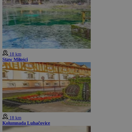
18 km
Staw Miłości
18 km
Kolumnada Luhačovice