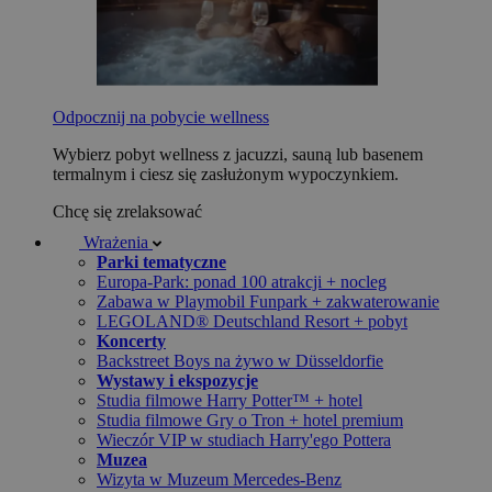
Odpocznij na pobycie wellness
Wybierz pobyt wellness z jacuzzi, sauną lub basenem
termalnym i ciesz się zasłużonym wypoczynkiem.
Chcę się zrelaksować
Wrażenia
Parki tematyczne
Europa-Park: ponad 100 atrakcji + nocleg
Zabawa w Playmobil Funpark + zakwaterowanie
LEGOLAND® Deutschland Resort + pobyt
Koncerty
Backstreet Boys na żywo w Düsseldorfie
Wystawy i ekspozycje
Studia filmowe Harry Potter™ + hotel
Studia filmowe Gry o Tron + hotel premium
Wieczór VIP w studiach Harry'ego Pottera
Muzea
Wizyta w Muzeum Mercedes-Benz