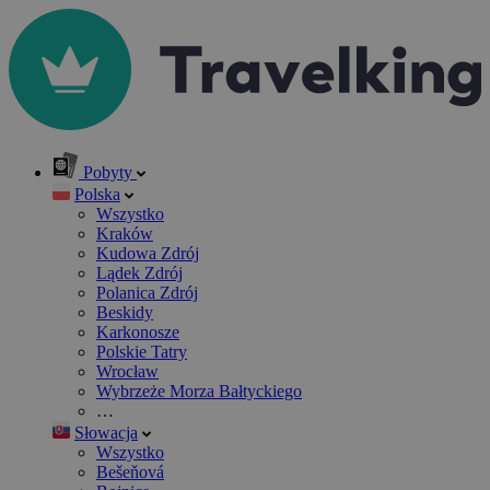
Pobyty
Polska
Wszystko
Kraków
Kudowa Zdrój
Lądek Zdrój
Polanica Zdrój
Beskidy
Karkonosze
Polskie Tatry
Wrocław
Wybrzeże Morza Bałtyckiego
…
Słowacja
Wszystko
Bešeňová