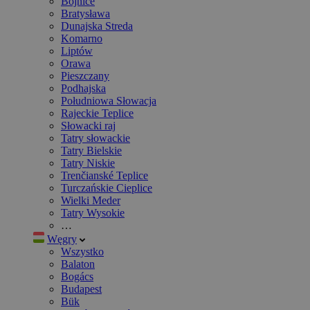
Bojnice
Bratysława
Dunajska Streda
Komarno
Liptów
Orawa
Pieszczany
Podhajska
Południowa Słowacja
Rajeckie Teplice
Słowacki raj
Tatry słowackie
Tatry Bielskie
Tatry Niskie
Trenčianské Teplice
Turczańskie Cieplice
Wielki Meder
Tatry Wysokie
…
Węgry
Wszystko
Balaton
Bogács
Budapest
Bük