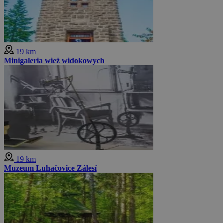
19 km
Minigaleria wież widokowych
19 km
Muzeum Luhačovice Zálesí