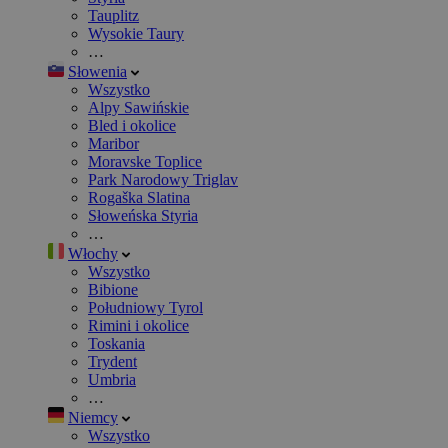
Tauplitz
Wysokie Taury
…
Słowenia
Wszystko
Alpy Sawińskie
Bled i okolice
Maribor
Moravske Toplice
Park Narodowy Triglav
Rogaška Slatina
Słoweńska Styria
…
Włochy
Wszystko
Bibione
Południowy Tyrol
Rimini i okolice
Toskania
Trydent
Umbria
…
Niemcy
Wszystko