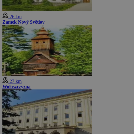
26 km
Zamek Nový Světlov
27 km
Wołoszczyzna