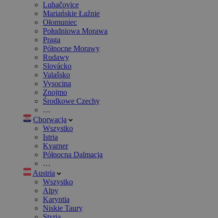
Luhačovice
Mariańskie Łaźnie
Ołomuniec
Południowa Morawa
Praga
Północne Morawy
Rudawy
Slovácko
Valašsko
Vysocina
Znojmo
Środkowe Czechy
…
Chorwacja
Wszystko
Istria
Kvarner
Północna Dalmacja
…
Austria
Wszystko
Alpy
Karyntia
Niskie Taury
Styria