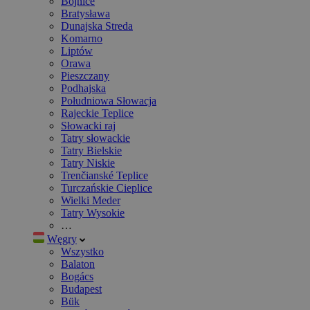
Bojnice
Bratysława
Dunajska Streda
Komarno
Liptów
Orawa
Pieszczany
Podhajska
Południowa Słowacja
Rajeckie Teplice
Słowacki raj
Tatry słowackie
Tatry Bielskie
Tatry Niskie
Trenčianské Teplice
Turczańskie Cieplice
Wielki Meder
Tatry Wysokie
…
Węgry
Wszystko
Balaton
Bogács
Budapest
Bük