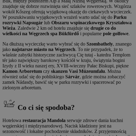
Bük, między podnóżem Alp a Małą Niziną Węgierską. W okolicy
znajduje się dobrze rozwinięta sieć szlaków rowerowych. Wzgórza
wokół Kőszeg oferują wyjątkową okazję do ciekawych wycieczek.
W poszukiwaniu wyjątkowych wrażeń warto udać się do
Parku
rozrywki Napsugár
lub
Obszaru wspinaczkowego Kryształowa
Wieża
. Zaledwie 2 km od hotelu znajduje się
drugie co do
wielkości na Węgrzech spa Bükfürdő
i popularne
pole golfowe
.
Na dłuższą wycieczkę warto wybrać się do
Szombathely
, znanego
jako
najstarsze miasto na Węgrzech
. To nie przypadek, że to
właśnie zabytki historyczne zachwycą Cię tutaj - katedra Templom
tér jako największy barokowy kościół w kraju, świątynia bogini
Izydy z II wieku naszej ery, XVIII-wieczny Pałac Biskupi, piękne
Kamon Arboretum
czy
skanzen Vasi Múzeumfalu
. Można
również udać się do pobliskiego
Sárvár
, gdzie można zobaczyć
zamek Nádasdy, bawić się w parku rozrywki i spacerować po
zielonym arboretum.
Co ci się spodoba?
Hotelowa
restauracja Mandola
serwuje zdrowe dania kuchni
węgierskiej i międzynarodowej. Nacisk kładziony jest na
sezonowość i lokalne pochodzenie składników. Z przyjemnością