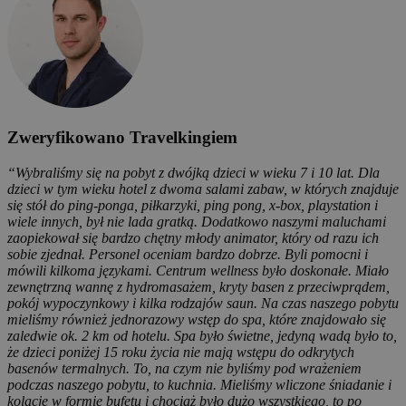
Zweryfikowano Travelkingiem
“Wybraliśmy się na pobyt z dwójką dzieci w wieku 7 i 10 lat. Dla
dzieci w tym wieku hotel z dwoma salami zabaw, w których znajduje
się stół do ping-ponga, piłkarzyki, ping pong, x-box, playstation i
wiele innych, był nie lada gratką. Dodatkowo naszymi maluchami
zaopiekował się bardzo chętny młody animator, który od razu ich
sobie zjednał. Personel oceniam bardzo dobrze. Byli pomocni i
mówili kilkoma językami. Centrum wellness było doskonałe. Miało
zewnętrzną wannę z hydromasażem, kryty basen z przeciwprądem,
pokój wypoczynkowy i kilka rodzajów saun. Na czas naszego pobytu
mieliśmy również jednorazowy wstęp do spa, które znajdowało się
zaledwie ok. 2 km od hotelu. Spa było świetne, jedyną wadą było to,
że dzieci poniżej 15 roku życia nie mają wstępu do odkrytych
basenów termalnych. To, na czym nie byliśmy pod wrażeniem
podczas naszego pobytu, to kuchnia. Mieliśmy wliczone śniadanie i
kolację w formie bufetu i chociaż było dużo wszystkiego, to po