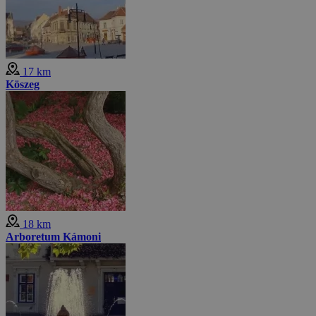
17 km
Köszeg
18 km
Arboretum Kámoni