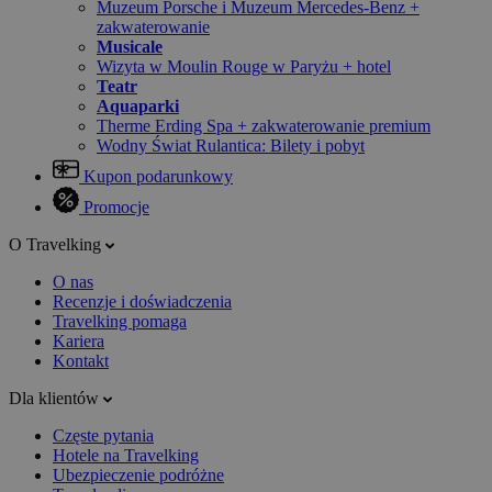
Muzeum Porsche i Muzeum Mercedes-Benz +
zakwaterowanie
Musicale
Wizyta w Moulin Rouge w Paryżu + hotel
Teatr
Aquaparki
Therme Erding Spa + zakwaterowanie premium
Wodny Świat Rulantica: Bilety i pobyt
Kupon podarunkowy
Promocje
O Travelking
O nas
Recenzje i doświadczenia
Travelking pomaga
Kariera
Kontakt
Dla klientów
Częste pytania
Hotele na Travelking
Ubezpieczenie podróżne