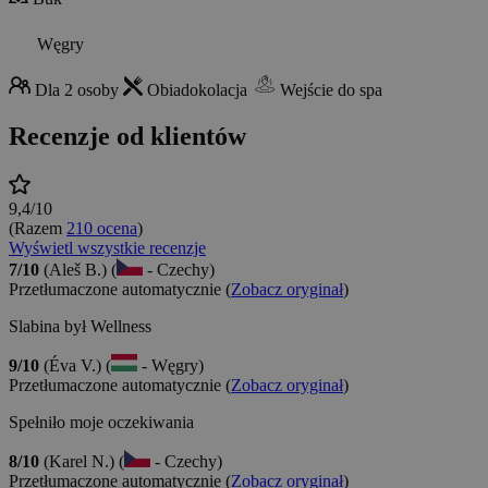
Węgry
Dla 2 osoby
Obiadokolacja
Wejście do spa
Recenzje od klientów
9,4/10
(Razem
210 ocena
)
Wyświetl wszystkie recenzje
7/10
(Aleš B.) (
- Czechy)
Przetłumaczone automatycznie (
Zobacz oryginał
)
Slabina był Wellness
9/10
(Éva V.) (
- Węgry)
Przetłumaczone automatycznie (
Zobacz oryginał
)
Spełniło moje oczekiwania
8/10
(Karel N.) (
- Czechy)
Przetłumaczone automatycznie (
Zobacz oryginał
)