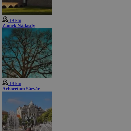
19 km
Zamek Nádasdy
19 km
Arboretum Sárvár