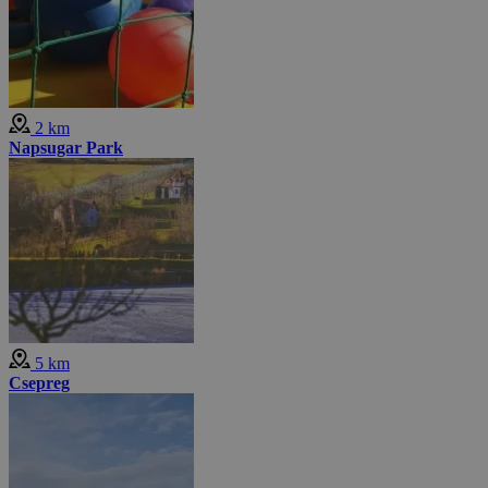
2 km
Napsugar Park
5 km
Csepreg