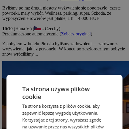
Byliśmy po raz drugi, niestety wyżywienie się pogorszyło, częste
powtórki, mały wybór. Wellness, parking, super. Szkoda, że
wypożyczenie rowerów jest płatne, 1 h – 4 000 HUF
10/10
(Hana V.) (
- Czechy)
Przetłumaczone automatycznie (
Zobacz oryginał
)
Z pobytem w hotelu Piroska byliśmy zadowoleni — zarówno z
wyżywienia, jak i z personelu. W końcu po zeszłorocznym pobycie
znów wróciliśmy....
Ta strona używa plików
cookie
Ta strona korzysta z plików cookie, aby
zapewnić lepszą wygodę użytkowania.
Korzystając z tej strony, wyrażasz zgodę
na używanie przez nas wszystkich plików