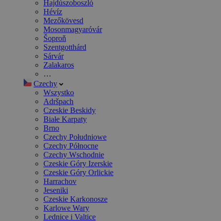
Hajdúszoboszló
Hévíz
Mezőkövesd
Mosonmagyaróvár
Šoproň
Szentgotthárd
Sárvár
Zalakaros
…
Czechy
Wszystko
Adršpach
Czeskie Beskidy
Białe Karpaty
Brno
Czechy Południowe
Czechy Północne
Czechy Wschodnie
Czeskie Góry Izerskie
Czeskie Góry Orlickie
Harrachov
Jeseniki
Czeskie Karkonosze
Karlowe Wary
Lednice i Valtice