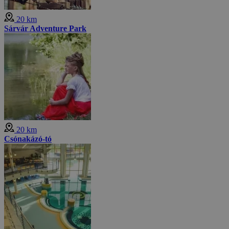
20 km
Sárvár Adventure Park
20 km
Csónakázó-tó