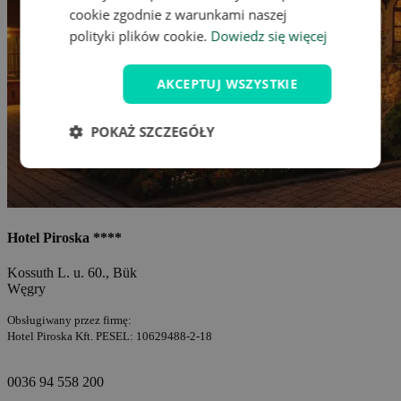
cookie zgodnie z warunkami naszej
polityki plików cookie.
Dowiedz się więcej
AKCEPTUJ WSZYSTKIE
POKAŻ SZCZEGÓŁY
Hotel Piroska ****
Kossuth L. u. 60., Bük
Węgry
Obsługiwany przez firmę:
Hotel Piroska Kft. PESEL: 10629488-2-18
0036 94 558 200