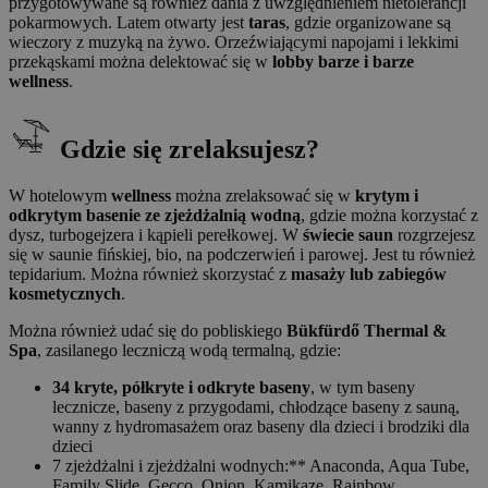
przygotowywane są również dania z uwzględnieniem nietolerancji
pokarmowych. Latem otwarty jest
taras
, gdzie organizowane są
wieczory z muzyką na żywo. Orzeźwiającymi napojami i lekkimi
przekąskami można delektować się w
lobby barze i barze
wellness
.
Gdzie się zrelaksujesz?
W hotelowym
wellness
można zrelaksować się w
krytym i
odkrytym basenie ze zjeżdżalnią wodną
, gdzie można korzystać z
dysz, turbogejzera i kąpieli perełkowej. W
świecie saun
rozgrzejesz
się w saunie fińskiej, bio, na podczerwień i parowej. Jest tu również
tepidarium. Można również skorzystać z
masaży lub zabiegów
kosmetycznych
.
Można również udać się do pobliskiego
Bükfürdő Thermal &
Spa
, zasilanego leczniczą wodą termalną, gdzie:
34 kryte, półkryte i odkryte baseny
, w tym baseny
lecznicze, baseny z przygodami, chłodzące baseny z sauną,
wanny z hydromasażem oraz baseny dla dzieci i brodziki dla
dzieci
7 zjeżdżalni i zjeżdżalni wodnych:** Anaconda, Aqua Tube,
Family Slide, Gecco, Onion, Kamikaze, Rainbow