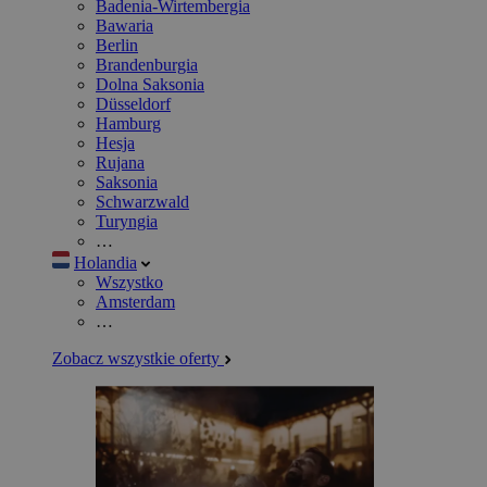
Badenia-Wirtembergia
Bawaria
Berlin
Brandenburgia
Dolna Saksonia
Düsseldorf
Hamburg
Hesja
Rujana
Saksonia
Schwarzwald
Turyngia
…
Holandia
Wszystko
Amsterdam
…
Zobacz wszystkie oferty