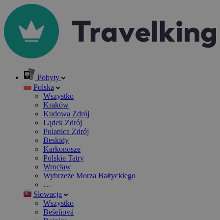
Pobyty
Polska
Wszystko
Kraków
Kudowa Zdrój
Lądek Zdrój
Polanica Zdrój
Beskidy
Karkonosze
Polskie Tatry
Wrocław
Wybrzeże Morza Bałtyckiego
…
Słowacja
Wszystko
Bešeňová