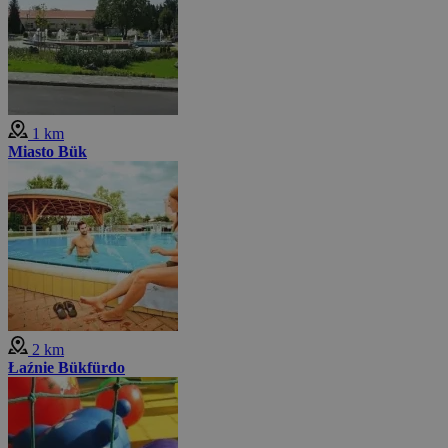
1 km
Miasto Bük
2 km
Łaźnie Bükfürdo