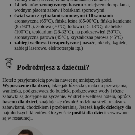
14 hektarów
zewnętrznego basenu
z miejscem do opalania,
wodnym placem zabaw i boiskami sportowymi
świat saun z rytuałami saunowymi i 10 saunami:
aromatyczna (65°C), fińska leśna (85-90°C), fińska kamienna
(85-90°C), ziołowa (70°C), lodowa (15-18°C), diabelska
(100°C), tepidarium (28-32°C), na podczerwień (50°C),
aromatyczna parowa (45°C), krystaliczna parowa (45°C)
zabiegi wellness i terapeutyczne
(masaże, okłady, kąpiele,
zabiegi laserowe, elektroterapia itp.)
Podróżujesz z dziećmi?
Hotel z przyjemnością powita nawet najmniejszych gości.
Wyposażenie dla dzieci
, takie jak łóżeczko, mata do przewijania,
wanienka, podgrzewacz do butelek, podgrzewacz wody i różne
zabawki są dostępne na życzenie. W strefie wellness hotelu, oprócz
basenu dla dzieci
, znajduje się również rodzinna strefa relaksu z
zabawkami, chodzikiem i przebieralnią. Jest też
kącik dziecięcy
dla
najmłodszych klientów. Oczywiście
posiłki dla dzieci
serwowane
są w restauracji.