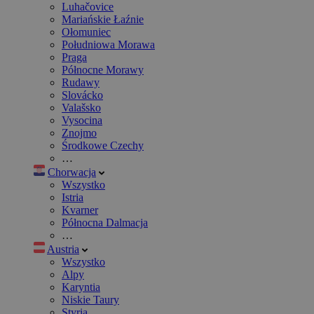
Luhačovice
Mariańskie Łaźnie
Ołomuniec
Południowa Morawa
Praga
Północne Morawy
Rudawy
Slovácko
Valašsko
Vysocina
Znojmo
Środkowe Czechy
…
Chorwacja
Wszystko
Istria
Kvarner
Północna Dalmacja
…
Austria
Wszystko
Alpy
Karyntia
Niskie Taury
Styria