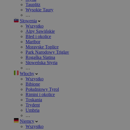
Tauplitz
Wysokie Taury
…
Słowenia
Wszystko
Alpy Sawińskie
Bled i okolice
Maribor
Moravske Toplice
Park Narodowy Triglav
Rogaška Slatina
Słoweńska Styria
…
Włochy
Wszystko
Bibione
Południowy Tyrol
Rimini i okolice
Toskania
Trydent
Umbria
…
Niemcy
Wszystko