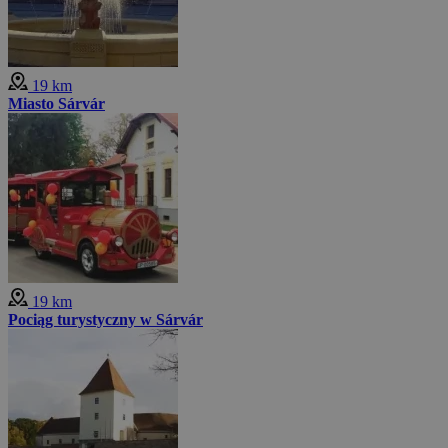
19 km
Miasto Sárvár
19 km
Pociąg turystyczny w Sárvár