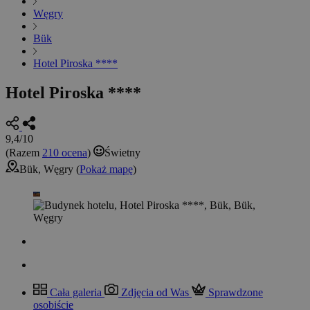
Węgry
Bük
Hotel Piroska ****
Hotel Piroska ****
9,4/10
(Razem
210 ocena
)
Świetny
Bük, Węgry (
Pokaż mapę
)
Cała galeria
Zdjęcia od Was
Sprawdzone
osobiście