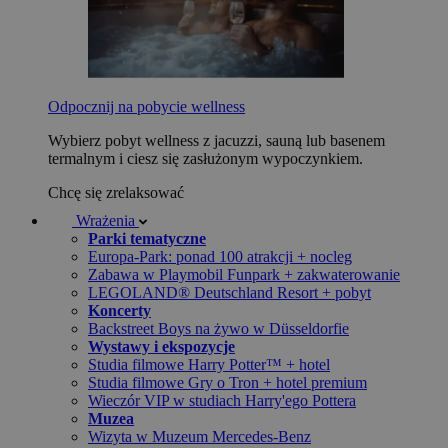
Odpocznij na pobycie wellness
Wybierz pobyt wellness z jacuzzi, sauną lub basenem
termalnym i ciesz się zasłużonym wypoczynkiem.
Chcę się zrelaksować
Wrażenia
Parki tematyczne
Europa-Park: ponad 100 atrakcji + nocleg
Zabawa w Playmobil Funpark + zakwaterowanie
LEGOLAND® Deutschland Resort + pobyt
Koncerty
Backstreet Boys na żywo w Düsseldorfie
Wystawy i ekspozycje
Studia filmowe Harry Potter™ + hotel
Studia filmowe Gry o Tron + hotel premium
Wieczór VIP w studiach Harry'ego Pottera
Muzea
Wizyta w Muzeum Mercedes-Benz