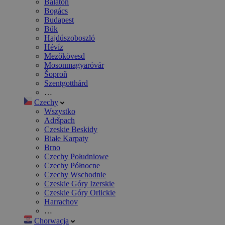
Balaton
Bogács
Budapest
Bük
Hajdúszoboszló
Hévíz
Mezőkövesd
Mosonmagyaróvár
Šoproň
Szentgotthárd
…
Czechy
Wszystko
Adršpach
Czeskie Beskidy
Białe Karpaty
Brno
Czechy Południowe
Czechy Północne
Czechy Wschodnie
Czeskie Góry Izerskie
Czeskie Góry Orlickie
Harrachov
…
Chorwacja