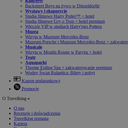
Koncerty
Backstreet Boys na żywo w Düsseldorfie
Wystawy i ekspozycje
Studia filmowe Harry Potter™ + hotel
Studia filmowe Gry o Tron + hotel premium
Wieczór VIP w studiach Harry'ego Pottera
Muzea
Wizyta w Muzeum Mercedes-Benz
Muzeum Porsche i Muzeum Mercedes-Benz + zakwater
Musicale
Wizyta w Moulin Rouge w Paryżu + hotel
Teatr
Aquaparki
Therme Erding Spa + zakwaterowanie premium
Wodny Świat Rulantica: Bilety i pobyt
Kupon podarunkowy
Promocje
O Travelking
O nas
Recenzje i doświadczenia
Travelking pomaga
Kariera