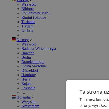
Wszystko
Bibione
Południowy Tyrol
Rimini i okolice
Toskania
Trydent
Umbria
…
Niemcy
Wszystko
Badenia-Wirtembergia
Bawaria
Berlin
Brandenburgia
Dolna Saksonia
Düsseldorf
Hamburg
Hesja
Rujana
Saksonia
Ta strona u
…
Holandia
Ta strona korzyst
Wszystko
strony, wyrażasz
Amsterdam