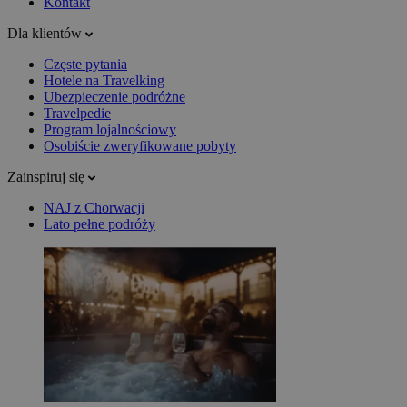
Kontakt
Dla klientów
Częste pytania
Hotele na Travelking
Ubezpieczenie podróżne
Travelpedie
Program lojalnościowy
Osobiście zweryfikowane pobyty
Zainspiruj się
NAJ z Chorwacji
Lato pełne podróży