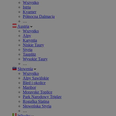
Wszystko
Istria
Kvarner
Północna Dalmacja
…
Austria
Wszystko
Alpy
Karyntia
Niskie Taury
Styria
Tauplitz
Wysokie Taury
…
Słowenia
Wszystko
Alpy Sawińskie
Bled i okolice
Maribor
Moravske Toplice
Park Narodowy Triglav
Rogaška Slatina
Słoweńska Styria
…
Włochy