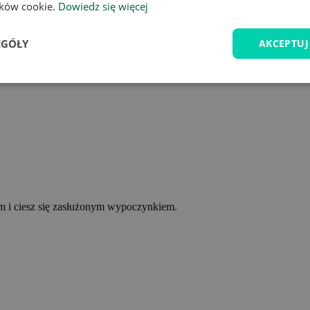
lików cookie.
Dowiedz się więcej
EGÓŁY
AKCEPTUJ
ym i ciesz się zasłużonym wypoczynkiem.