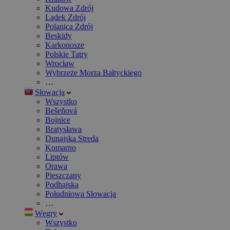
Kudowa Zdrój
Lądek Zdrój
Polanica Zdrój
Beskidy
Karkonosze
Polskie Tatry
Wrocław
Wybrzeże Morza Bałtyckiego
…
Słowacja
Wszystko
Bešeňová
Bojnice
Bratysława
Dunajska Streda
Komarno
Liptów
Orawa
Pieszczany
Podhajska
Południowa Słowacja
…
Węgry
Wszystko