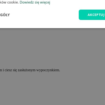
lików cookie.
Dowiedz się więcej
EGÓŁY
AKCEPTUJ
ym i ciesz się zasłużonym wypoczynkiem.