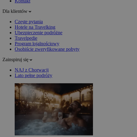
Kontakt
Dla klientów
Częste pytania
Hotele na Travelking
Ubezpieczenie podróżne
Travelpedie
Program lojalnościowy
Osobiście zweryfikowane pobyty
Zainspiruj się
NAJ z Chorwacji
Lato pełne podróży