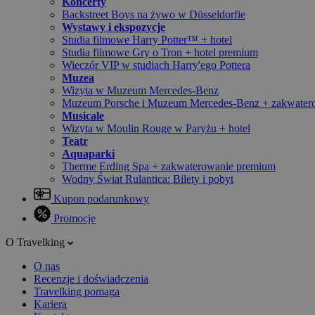
Koncerty
Backstreet Boys na żywo w Düsseldorfie
Wystawy i ekspozycje
Studia filmowe Harry Potter™ + hotel
Studia filmowe Gry o Tron + hotel premium
Wieczór VIP w studiach Harry'ego Pottera
Muzea
Wizyta w Muzeum Mercedes-Benz
Muzeum Porsche i Muzeum Mercedes-Benz + zakwater
Musicale
Wizyta w Moulin Rouge w Paryżu + hotel
Teatr
Aquaparki
Therme Erding Spa + zakwaterowanie premium
Wodny Świat Rulantica: Bilety i pobyt
Kupon podarunkowy
Promocje
O Travelking
O nas
Recenzje i doświadczenia
Travelking pomaga
Kariera