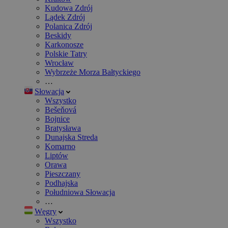
Kudowa Zdrój
Lądek Zdrój
Polanica Zdrój
Beskidy
Karkonosze
Polskie Tatry
Wrocław
Wybrzeże Morza Bałtyckiego
…
Słowacja
Wszystko
Bešeňová
Bojnice
Bratysława
Dunajska Streda
Komarno
Liptów
Orawa
Pieszczany
Podhajska
Południowa Słowacja
…
Węgry
Wszystko