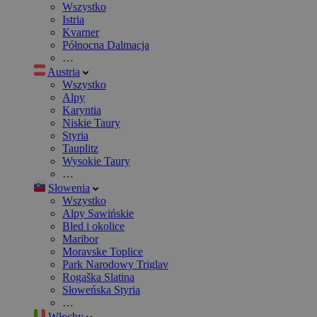
Wszystko
Istria
Kvarner
Północna Dalmacja
…
Austria
Wszystko
Alpy
Karyntia
Niskie Taury
Styria
Tauplitz
Wysokie Taury
…
Słowenia
Wszystko
Alpy Sawińskie
Bled i okolice
Maribor
Moravske Toplice
Park Narodowy Triglav
Rogaška Slatina
Słoweńska Styria
…
Włochy