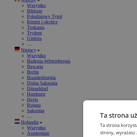
Wszystko
Bibione
Południowy Tyrol
Rimini i okolice
Toskania
Trydent
Umbria
…
Niemcy
Wszystko
Badenia-Wirtembergia
Bawaria
Berlin
Brandenburgia
Dolna Saksonia
Düsseldorf
Hamburg
Hesja
Rujana
Saksonia
Ta strona u
…
Holandia
Ta strona korzyst
Wszystko
strony, wyrażasz
Amsterdam