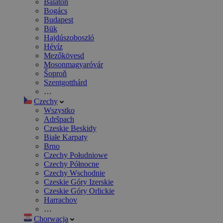
Balaton
Bogács
Budapest
Bük
Hajdúszoboszló
Hévíz
Mezőkövesd
Mosonmagyaróvár
Šoproň
Szentgotthárd
…
Czechy
Wszystko
Adršpach
Czeskie Beskidy
Białe Karpaty
Brno
Czechy Południowe
Czechy Północne
Czechy Wschodnie
Czeskie Góry Izerskie
Czeskie Góry Orlickie
Harrachov
…
Chorwacja