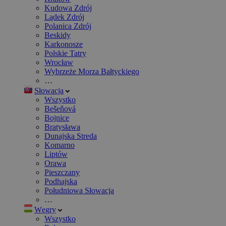
Kudowa Zdrój
Lądek Zdrój
Polanica Zdrój
Beskidy
Karkonosze
Polskie Tatry
Wrocław
Wybrzeże Morza Bałtyckiego
…
Słowacja
Wszystko
Bešeňová
Bojnice
Bratysława
Dunajska Streda
Komarno
Liptów
Orawa
Pieszczany
Podhajska
Południowa Słowacja
…
Węgry
Wszystko