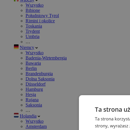
Wszystko
Bibione
Południowy Tyrol
Rimini i okolice
Toskania
Trydent
Umbria
…
Niemcy
Wszystko
Badenia-Wirtembergia
Bawaria
Berlin
Brandenburgia
Dolna Saksonia
Düsseldorf
Hamburg
Hesja
Rujana
Saksonia
Ta strona u
…
Holandia
Ta strona korzyst
Wszystko
strony, wyrażasz
Amsterdam