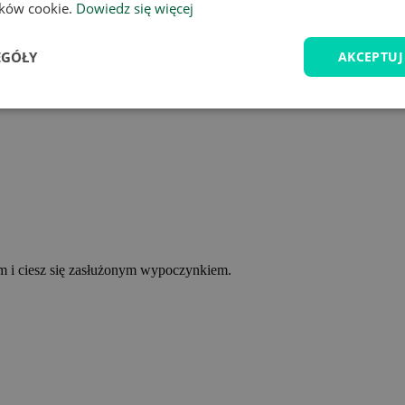
lików cookie.
Dowiedz się więcej
EGÓŁY
AKCEPTUJ
ym i ciesz się zasłużonym wypoczynkiem.