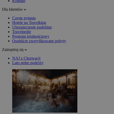
Kontakt
Dla klientów
Częste pytania
Hotele na Travelking
Ubezpieczenie podróżne
Travelpedie
Program lojalnościowy
Osobiście zweryfikowane pobyty
Zainspiruj się
NAJ z Chorwacji
Lato pełne podróży