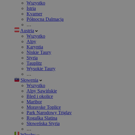
Wszystko
Istria
Kvarner
Północna Dalmacja
…
Austria
Wszystko
Alpy
Karyntia
Niskie Taury
Styria
Tauplitz
Wysokie Taury
…
Słowenia
Wszystko
Alpy Sawińskie
Bled i okolice
Maribor
Moravske Toplice
Park Narodowy Triglav
Rogaška Slatina
Słoweńska Styria
…
Włochy