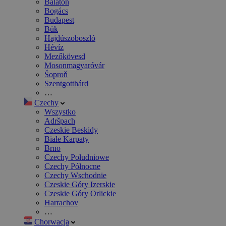
Balaton
Bogács
Budapest
Bük
Hajdúszoboszló
Hévíz
Mezőkövesd
Mosonmagyaróvár
Šoproň
Szentgotthárd
…
Czechy
Wszystko
Adršpach
Czeskie Beskidy
Białe Karpaty
Brno
Czechy Południowe
Czechy Północne
Czechy Wschodnie
Czeskie Góry Izerskie
Czeskie Góry Orlickie
Harrachov
…
Chorwacja