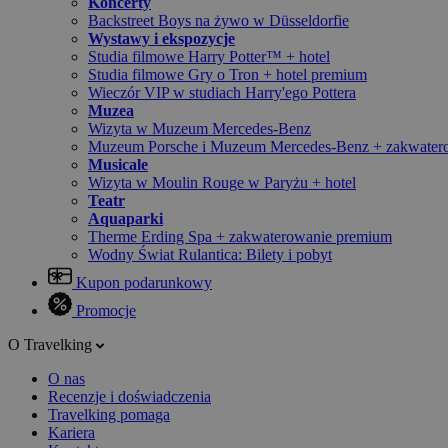
Koncerty
Backstreet Boys na żywo w Düsseldorfie
Wystawy i ekspozycje
Studia filmowe Harry Potter™ + hotel
Studia filmowe Gry o Tron + hotel premium
Wieczór VIP w studiach Harry'ego Pottera
Muzea
Wizyta w Muzeum Mercedes-Benz
Muzeum Porsche i Muzeum Mercedes-Benz + zakwater
Musicale
Wizyta w Moulin Rouge w Paryżu + hotel
Teatr
Aquaparki
Therme Erding Spa + zakwaterowanie premium
Wodny Świat Rulantica: Bilety i pobyt
Kupon podarunkowy
Promocje
O Travelking
O nas
Recenzje i doświadczenia
Travelking pomaga
Kariera