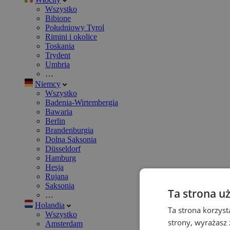
Wszystko
Bibione
Południowy Tyrol
Rimini i okolice
Toskania
Trydent
Umbria
…
Niemcy
Wszystko
Badenia-Wirtembergia
Bawaria
Berlin
Brandenburgia
Dolna Saksonia
Düsseldorf
Hamburg
Hesja
Rujana
Saksonia
Ta strona u
…
Holandia
Ta strona korzyst
Wszystko
strony, wyrażasz
Amsterdam