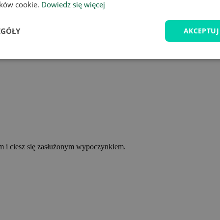
lików cookie.
Dowiedz się więcej
EGÓŁY
AKCEPTUJ
ym i ciesz się zasłużonym wypoczynkiem.