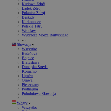
Kudowa Zdrój
Lądek Zdrój
Polanica Zdrój
Beskidy
Karkonosze
Polskie Tatry
Wrocław
Wybrzeże Morza Bałtyckiego
…
Słowacja
Wszystko
Bešeňová
Bojnice
Bratysława
Dunajska Streda
Komarno
Liptów
Orawa
Pieszczany
Podhajska
Południowa Słowacja
…
Węgry
Wszystko