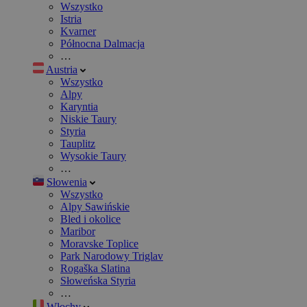
Wszystko
Istria
Kvarner
Północna Dalmacja
…
Austria
Wszystko
Alpy
Karyntia
Niskie Taury
Styria
Tauplitz
Wysokie Taury
…
Słowenia
Wszystko
Alpy Sawińskie
Bled i okolice
Maribor
Moravske Toplice
Park Narodowy Triglav
Rogaška Slatina
Słoweńska Styria
…
Włochy