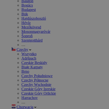
Balaton
Bogács
Budapest
Bük
Hajdúszoboszló
Hévíz
Mezőkövesd
Mosonmagyaróvár
Šoproň
Szentgotthárd
…
Czechy
Wszystko
Adršpach
Czeskie Beskidy
Białe Karpaty
Brno
Czechy Południowe
Czechy Północne
Czechy Wschodnie
Czeskie Góry Izerskie
Czeskie Góry Orlickie
Harrachov
…
Chorwacja