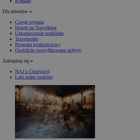
Kontakt
Dla klientów
Częste pytania
Hotele na Travelking
Ubezpieczenie podróżne
Travelpedie
Program lojalnościowy
Osobiście zweryfikowane pobyty
Zainspiruj się
NAJ z Chorwacji
Lato pełne podróży