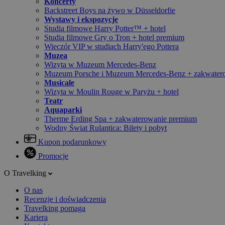
Koncerty
Backstreet Boys na żywo w Düsseldorfie
Wystawy i ekspozycje
Studia filmowe Harry Potter™ + hotel
Studia filmowe Gry o Tron + hotel premium
Wieczór VIP w studiach Harry'ego Pottera
Muzea
Wizyta w Muzeum Mercedes-Benz
Muzeum Porsche i Muzeum Mercedes-Benz + zakwater
Musicale
Wizyta w Moulin Rouge w Paryżu + hotel
Teatr
Aquaparki
Therme Erding Spa + zakwaterowanie premium
Wodny Świat Rulantica: Bilety i pobyt
Kupon podarunkowy
Promocje
O Travelking
O nas
Recenzje i doświadczenia
Travelking pomaga
Kariera