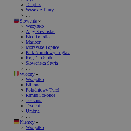
Tauplitz
Wysokie Taury
…
Słowenia
Wszystko
Alpy Sawińskie
Bled i okolice
Maribor
Moravske Toplice
Park Narodowy Triglav
Rogaška Slatina
Słoweńska Styria
…
Włochy
Wszystko
Bibione
Południowy Tyrol
Rimini i okolice
Toskania
Trydent
Umbria
…
Niemcy
Wszystko