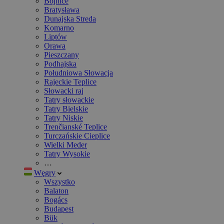
Bojnice
Bratysława
Dunajska Streda
Komarno
Liptów
Orawa
Pieszczany
Podhajska
Południowa Słowacja
Rajeckie Teplice
Słowacki raj
Tatry słowackie
Tatry Bielskie
Tatry Niskie
Trenčianské Teplice
Turczańskie Cieplice
Wielki Meder
Tatry Wysokie
…
Węgry
Wszystko
Balaton
Bogács
Budapest
Bük