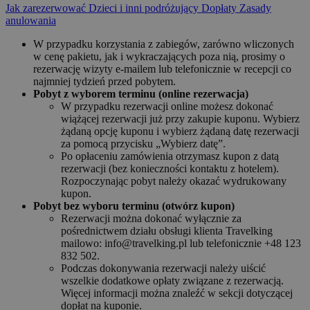
Jak zarezerwować
Dzieci i inni podróżujący
Dopłaty
Zasady
anulowania
W przypadku korzystania z zabiegów, zarówno wliczonych
w cenę pakietu, jak i wykraczających poza nią, prosimy o
rezerwację wizyty e-mailem lub telefonicznie w recepcji co
najmniej tydzień przed pobytem.
Pobyt z wyborem terminu (online rezerwacja)
W przypadku rezerwacji online możesz dokonać
wiążącej rezerwacji już przy zakupie kuponu. Wybierz
żądaną opcję kuponu i wybierz żądaną datę rezerwacji
za pomocą przycisku „Wybierz datę”.
Po opłaceniu zamówienia otrzymasz kupon z datą
rezerwacji (bez konieczności kontaktu z hotelem).
Rozpoczynając pobyt należy okazać wydrukowany
kupon.
Pobyt bez wyboru terminu (otwórz kupon)
Rezerwacji można dokonać wyłącznie za
pośrednictwem działu obsługi klienta Travelking
mailowo: info@travelking.pl lub telefonicznie +48 123
832 502.
Podczas dokonywania rezerwacji należy uiścić
wszelkie dodatkowe opłaty związane z rezerwacją.
Więcej informacji można znaleźć w sekcji dotyczącej
dopłat na kuponie.