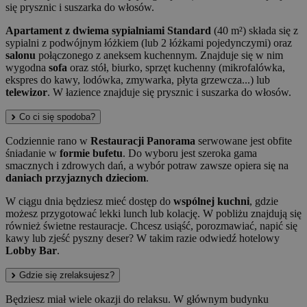
się prysznic i suszarka do włosów.
Apartament z dwiema sypialniami Standard
(40 m²) składa się z
sypialni z podwójnym łóżkiem (lub 2 łóżkami pojedynczymi) oraz
salonu
połączonego z aneksem kuchennym. Znajduje się w nim
wygodna
sofa
oraz stół, biurko, sprzęt kuchenny (mikrofalówka,
ekspres do kawy, lodówka, zmywarka, płyta grzewcza...) lub
telewizor
. W łazience znajduje się prysznic i suszarka do włosów.
Co ci się spodoba?
Codziennie rano w
Restauracji Panorama
serwowane jest obfite
śniadanie w
formie bufetu
. Do wyboru jest szeroka gama
smacznych i zdrowych dań, a wybór potraw zawsze opiera się na
daniach przyjaznych dzieciom
.
W ciągu dnia będziesz mieć dostęp do
wspólnej kuchni
, gdzie
możesz przygotować lekki lunch lub kolację. W pobliżu znajdują się
również świetne restauracje. Chcesz usiąść, porozmawiać, napić się
kawy lub zjeść pyszny deser? W takim razie odwiedź hotelowy
Lobby Bar
.
Gdzie się zrelaksujesz?
Będziesz miał wiele okazji do relaksu. W głównym budynku