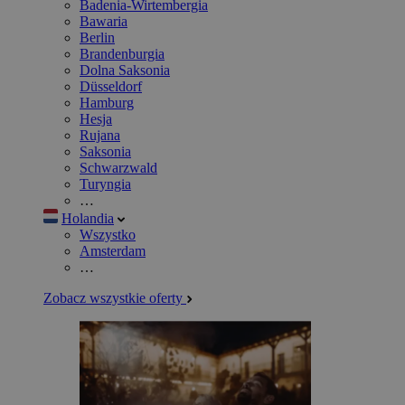
Badenia-Wirtembergia
Bawaria
Berlin
Brandenburgia
Dolna Saksonia
Düsseldorf
Hamburg
Hesja
Rujana
Saksonia
Schwarzwald
Turyngia
…
Holandia
Wszystko
Amsterdam
…
Zobacz wszystkie oferty