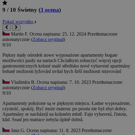
9 / 10
Świetny
(
3 ocena
)
Pokaż wszystko
Martin F.
Ocena napisana: 25. 12. 2024
Przetłumaczone
automatycznie (
Zobacz oryginał
)
9/10
Piękny mały ośrodek nowe wyposażone apartamenty bogate
możliwości jazdy na nartach Chciałbym zobaczyć więcej opcji
gastronomicznych
krásné malé středisko nové vybavené apartmány
bohaté možnosti lyžování uvítal bych širší možnosti stravování
Vladimíra B.
Ocena napisana: 7. 10. 2023
Przetłumaczone
automatycznie (
Zobacz oryginał
)
9/10
Apartamenty położone są w pięknym miejscu. Ładne wyposażenie,
czystość, spokój. Być może materac po prostu nie był zbyt dobry.
Apartmány se nacházejí na krásném místě. Fajn vybavení, čistota,
klid. Snad jen matrace nebyla úplně dobrá.
Jana G.
Ocena napisana: 11. 8. 2023
Przetłumaczone