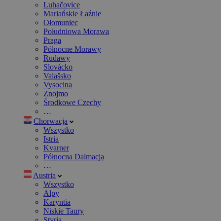
Luhačovice
Mariańskie Łaźnie
Ołomuniec
Południowa Morawa
Praga
Północne Morawy
Rudawy
Slovácko
Valašsko
Vysocina
Znojmo
Środkowe Czechy
…
Chorwacja
Wszystko
Istria
Kvarner
Północna Dalmacja
…
Austria
Wszystko
Alpy
Karyntia
Niskie Taury
Styria