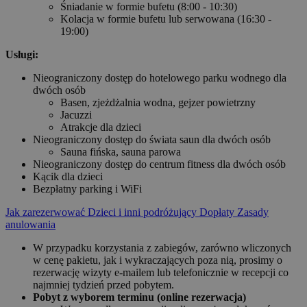
Śniadanie w formie bufetu (8:00 - 10:30)
Kolacja w formie bufetu lub serwowana (16:30 -
19:00)
Usługi:
Nieograniczony dostęp do hotelowego parku wodnego dla
dwóch osób
Basen, zjeżdżalnia wodna, gejzer powietrzny
Jacuzzi
Atrakcje dla dzieci
Nieograniczony dostęp do świata saun dla dwóch osób
Sauna fińska, sauna parowa
Nieograniczony dostęp do centrum fitness dla dwóch osób
Kącik dla dzieci
Bezpłatny parking i WiFi
Jak zarezerwować
Dzieci i inni podróżujący
Dopłaty
Zasady
anulowania
W przypadku korzystania z zabiegów, zarówno wliczonych
w cenę pakietu, jak i wykraczających poza nią, prosimy o
rezerwację wizyty e-mailem lub telefonicznie w recepcji co
najmniej tydzień przed pobytem.
Pobyt z wyborem terminu (online rezerwacja)