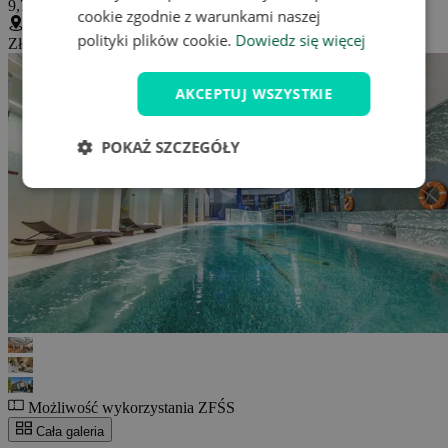
9,7 / 10
(
221 ocena
)
cookie zgodnie z warunkami naszej
polityki plików cookie.
Dowiedz się więcej
Złockie 107, Muszyna, Polska
(
Wyświetl na mapie
)
AKCEPTUJ WSZYSTKIE
POKAŻ SZCZEGÓŁY
Możliwość wykorzystania ZFŚS
Cała galeria