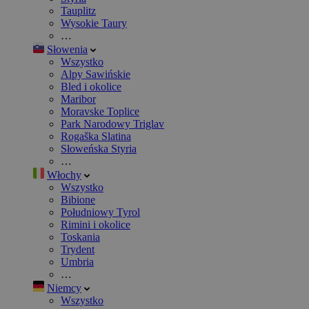
Tauplitz
Wysokie Taury
…
Słowenia
Wszystko
Alpy Sawińskie
Bled i okolice
Maribor
Moravske Toplice
Park Narodowy Triglav
Rogaška Slatina
Słoweńska Styria
…
Włochy
Wszystko
Bibione
Południowy Tyrol
Rimini i okolice
Toskania
Trydent
Umbria
…
Niemcy
Wszystko