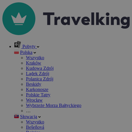
Pobyty
Polska
Wszystko
Kraków
Kudowa Zdrój
Lądek Zdrój
Polanica Zdrój
Beskidy
Karkonosze
Polskie Tatry
Wrocław
Wybrzeże Morza Bałtyckiego
…
Słowacja
Wszystko
Bešeňová