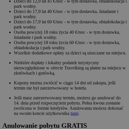
Dzieci do 12,9 lat 45 €/noc - w tym dostawka, obiadokolacja i
park wodny.
Dzieci do 17,9 lat 40 €/noc - w tym dostawka, śniadanie i
park wodny.
Dzieci do 17,9 lat 60 €/noc - w tym dostawka, obiadokolacja i
park wodny.
Osoba powyżej 18 roku życia 40 €/noc - w tym dostawka,
śniadanie i park wodny.
Osoba powyżej 18 roku życia 60 €/noc - w tym dostawka,
obiadokolacja i park wodny.
Wszelkie dodatkowe opłaty za dzieci są uiszczane na miejscu.
Niektóre dopłaty i lokalny podatek turystyczny
nieuwzględnione w ofercie Travelking są płatne na miejscu w
złotówkach i gotówką.
Kupony można zwrócić w ciągu 14 dni od zakupu, jeśli
termin nie był zarezerwowany w hotelu.
Jeśli masz zarezerwowany termin, możesz go anulować do
14. dnia przed rozpoczęciem pobytu. Pełna kwota zostanie
zwrócona w formie kredytów. Anulowania możesz dokonać
na swoim koncie użytkownika
tutaj
.
Anulowanie pobytu GRATIS