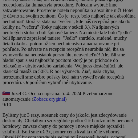
recepcjonistka tłumaczyła procedurę. Polecam wybrać inne
zakwaterowanie.
Prostredie hotela neponúkalo absolútne nič! Hotel
je dávno za svojím zenitom. Čo je, resp. bolo najhoršie tak absolútna
nechutnosť ktorá sa stala na "večeri", kde náš recepčná poslala do
koliby na "večeru" (fotky nájdete v sekcii 3.). Na špinavých
neutretých stoloch boli špinavé taniere. Na mieste kde bolo "jedlo"
boli špinavé zaprašené taniere. "Jedlo" smrdelo, studené. muchy
lietali okolo a potom už len nechutenstvo a nadrapovanie pri
pohľade. Po návrate na recepciu recepčná neurobila nič, iba sa
vyhovorila na nedostatok personálu, neuveriteľné! Ale, išli sme
hladní spať s asi najhorším pocitom ktorý je pri príchode do
relaxačno - ubytovacieho zariadenia. Wellness dostačujúci, ale
klasická masáž za 50EUR bol výsmech. Žiaľ, naša chyba,
nerozumeli sme dobre poľsky keď nám vysvetľovala recepčná
procedúri. Odporúčam vybrať iné ubytovanie.
Jozef C.
Ocena napisana: 5. 4. 2024
Przetłumaczone
automatycznie (
Zobacz oryginał
)
9/10
Byliśmy już 3 razy, stosunek ceny do jakości jest zdecydowanie
doskonały. Chciałbym szczególnie podkreślić bardzo miły personel
hotelowy, zawsze chętny do pomocy i nowe miękkie ręczniki i
szlafroki.
Boli sme už 3x, pomer cena kvalita určite výborný.
Obzvlášť by som vyzdvihla veľmi milí personál hotela, ochotní