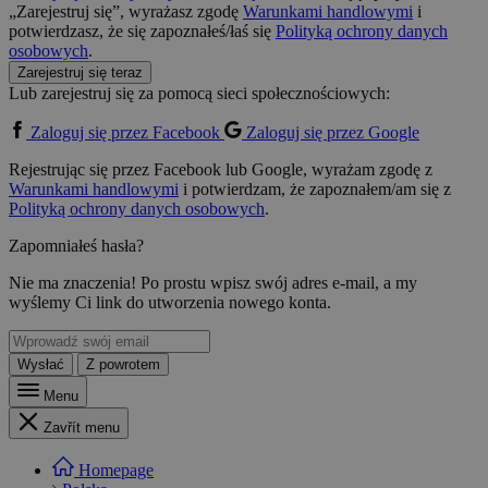
„Zarejestruj się”, wyrażasz zgodę
Warunkami handlowymi
i
potwierdzasz, że się zapoznałeś/łaś się
Polityką ochrony danych
osobowych
.
Zarejestruj się teraz
Lub zarejestruj się za pomocą sieci społecznościowych:
Zaloguj się przez Facebook
Zaloguj się przez Google
Rejestrując się przez Facebook lub Google, wyrażam zgodę z
Warunkami handlowymi
i potwierdzam, że zapoznałem/am się z
Polityką ochrony danych osobowych
.
Zapomniałeś hasła?
Nie ma znaczenia! Po prostu wpisz swój adres e-mail, a my
wyślemy Ci link do utworzenia nowego konta.
Wysłać
Z powrotem
Menu
Zavřít menu
Homepage