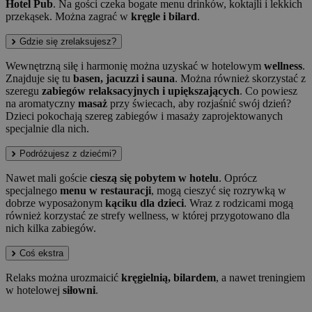
Hotel Pub
. Na gości czeka bogate menu drinków, koktajli i lekkich
przekąsek. Można zagrać w
kręgle i bilard
.
Gdzie się zrelaksujesz?
Wewnętrzną siłę i harmonię można uzyskać w hotelowym
wellness
.
Znajduje się tu
basen, jacuzzi i sauna
. Można również skorzystać z
szeregu
zabiegów relaksacyjnych i upiększających
. Co powiesz
na aromatyczny
masaż
przy świecach, aby rozjaśnić swój dzień?
Dzieci pokochają szereg zabiegów i masaży zaprojektowanych
specjalnie dla nich.
Podróżujesz z dziećmi?
Nawet mali goście
cieszą się pobytem w hotelu
. Oprócz
specjalnego
menu w restauracji
, mogą cieszyć się rozrywką w
dobrze wyposażonym
kąciku dla dzieci
. Wraz z rodzicami mogą
również korzystać ze strefy wellness, w której przygotowano dla
nich kilka zabiegów.
Coś ekstra
Relaks można urozmaicić
kręgielnią, bilardem
, a nawet treningiem
w hotelowej
siłowni
.