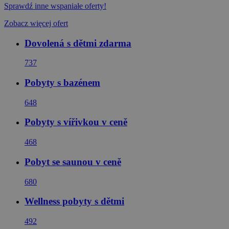
Sprawdź inne wspaniałe oferty!
Zobacz więcej ofert
Dovolená s dětmi zdarma
737
Pobyty s bazénem
648
Pobyty s vířivkou v ceně
468
Pobyt se saunou v ceně
680
Wellness pobyty s dětmi
492