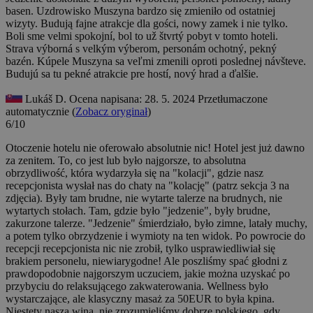
basen. Uzdrowisko Muszyna bardzo się zmieniło od ostatniej
wizyty. Budują fajne atrakcje dla gości, nowy zamek i nie tylko.
Boli sme velmi spokojní, bol to už štvrtý pobyt v tomto hoteli.
Strava výborná s velkým výberom, personám ochotný, pekný
bazén. Kúpele Muszyna sa veľmi zmenili oproti poslednej návšteve.
Budujú sa tu pekné atrakcie pre hostí, nový hrad a ďalšie.
Lukáš D.
Ocena napisana: 28. 5. 2024
Przetłumaczone
automatycznie (
Zobacz oryginał
)
6/10
Otoczenie hotelu nie oferowało absolutnie nic! Hotel jest już dawno
za zenitem. To, co jest lub było najgorsze, to absolutna
obrzydliwość, która wydarzyła się na "kolacji", gdzie nasz
recepcjonista wysłał nas do chaty na "kolację" (patrz sekcja 3 na
zdjęcia). Były tam brudne, nie wytarte talerze na brudnych, nie
wytartych stołach. Tam, gdzie było "jedzenie", były brudne,
zakurzone talerze. "Jedzenie" śmierdziało, było zimne, latały muchy,
a potem tylko obrzydzenie i wymioty na ten widok. Po powrocie do
recepcji recepcjonista nic nie zrobił, tylko usprawiedliwiał się
brakiem personelu, niewiarygodne! Ale poszliśmy spać głodni z
prawdopodobnie najgorszym uczuciem, jakie można uzyskać po
przybyciu do relaksującego zakwaterowania. Wellness było
wystarczające, ale klasyczny masaż za 50EUR to była kpina.
Niestety nasza wina, nie zrozumieliśmy dobrze polskiego, gdy