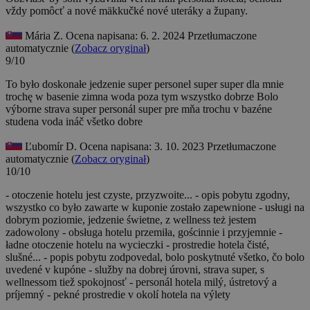
vždy pomôcť a nové mäkkučké nové uteráky a župany.
Mária Z.
Ocena napisana: 6. 2. 2024
Przetłumaczone
automatycznie (
Zobacz oryginał
)
9/10
To było doskonałe jedzenie super personel super super dla mnie
trochę w basenie zimna woda poza tym wszystko dobrze
Bolo
výborne strava super personál super pre mňa trochu v bazéne
studena voda ináč všetko dobre
Ľubomír D.
Ocena napisana: 3. 10. 2023
Przetłumaczone
automatycznie (
Zobacz oryginał
)
10/10
- otoczenie hotelu jest czyste, przyzwoite... - opis pobytu zgodny,
wszystko co było zawarte w kuponie zostało zapewnione - usługi na
dobrym poziomie, jedzenie świetne, z wellness też jestem
zadowolony - obsługa hotelu przemiła, gościnnie i przyjemnie -
ładne otoczenie hotelu na wycieczki
- prostredie hotela čisté,
slušné... - popis pobytu zodpovedal, bolo poskytnuté všetko, čo bolo
uvedené v kupóne - služby na dobrej úrovni, strava super, s
wellnessom tiež spokojnosť - personál hotela milý, ústretový a
príjemný - pekné prostredie v okolí hotela na výlety