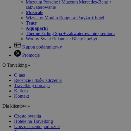
Muzeum Porsche i Muzeum Mercedes-Benz +
zakwaterowanie
Musicale
Wizyta w Moulin Rouge w Paryżu + hotel
Teatr
Aquaparki
Therme Erding Spa + zakwaterowanie premium
Wodny Świat Rulantica: Bilety i pobyt
Kupon podarunkowy
Promocje
O Travelking
O nas
Recenzje i doświadczenia
Travelking pomaga
Kariera
Kontakt
Dla klientów
Częste pytania
Hotele na Travelking
Ubezpieczenie podróżne