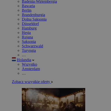
Badenia-Wirtembergia
Bawaria
Berlin
Brandenburgia
Dolna Saksonia
Düsseldorf
Hamburg
Hesja
Rujana
Saksonia
Schwarzwald
Turyngia
…
Holandia
Wszystko
Amsterdam
…
Zobacz wszystkie oferty