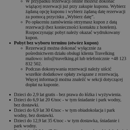
W przypadku rezerwacji online możesz dokonać
wiążącej rezerwacji już przy zakupie kuponu. Wybierz
żądaną opcję kuponu i wybierz żądaną datę rezerwacji
za pomocą przycisku „Wybierz datę”.
Po opłaceniu zamówienia otrzymasz kupon z datą
rezerwacji (bez konieczności kontaktu z hotelem).
Rozpoczynając pobyt należy okazać wydrukowany
kupon.
Pobyt bez wyboru terminu (otwórz kupon)
Rezerwacji można dokonać wyłącznie za
pośrednictwem działu obsługi klienta Travelking
mailowo: info@travelking.pl lub telefonicznie +48 123
832 502.
Podczas dokonywania rezerwacji należy uiścić
wszelkie dodatkowe opłaty związane z rezerwacją.
Więcej informacji można znaleźć w sekcji dotyczącej
dopłat na kuponie.
Dzieci do 2,9 lat gratis - bez prawa do łóżka i wyżywienia.
Dzieci do 6,9 lat 20 €/noc - w tym śniadanie i park wodny,
bez dostawki.
Dzieci do 6,9 lat 30 €/noc - w tym obiadokolacja i park
wodny, bez dostawki.
Dzieci do 12,9 lat 35 €/noc - w tym dostawka, śniadanie i
park wodny.