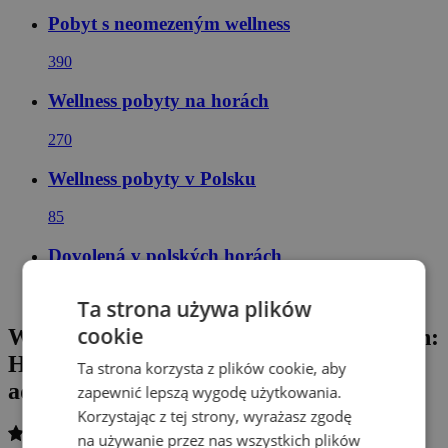
Pobyt s neomezeným wellness
390
Wellness pobyty na horách
270
Wellness pobyty v Polsku
85
Dovolená v polských horách
48
Ta strona używa plików
cookie
W pobliżu miejscowości uzdrowiskowych:
Hotel Klimek SPA **** z własnym
Ta strona korzysta z plików cookie, aby
aquaparkiem, saunami + obiadokolacje
zapewnić lepszą wygodę użytkowania.
Korzystając z tej strony, wyrażasz zgodę
na używanie przez nas wszystkich plików