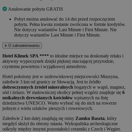
Anulowanie pobytu GRATIS
Pobyt można anulować do 14 dni przed rozpoczęciem
pobytu. Pełna kwota zostanie zwrócona w formie kredytów.
Nie dotyczy wariantów Last Minute i First Minute. Nie
dotyczy wariantów Last Minute i First Minute.
O zakwaterowaniu
Hotel Klimek SPA ****
to idealne miejsce na doskonały relaks i
aktywny wypoczynek dzięki pięknej otaczającej przyrodzie,
czystemu powietrzu i wyjątkowej atmosferze.
Hotel położony jest w uzdrowiskowej miejscowości Muszyna,
zaledwie 3 km od granicy ze Słowacją. Jest to źródło
dobroczynnych źródeł mineralnych
bogatych w wapń, magnez,
sód i żelazo. W malowniczej okolicy pełnej wzgórz znajduje się
6
unikalnych drewnianych kościołów
wpisanych na listę
dziedzictwa UNESCO. Warto wybrać się do nich na rowerze
jednym z wielu szlaków pieszych i rowerowych.
Zaledwie 2 km dalej znajdują się ruiny
Zamku Baszta
, który
niegdyś służył do obrony miasta. Wykopaliska archeologiczne
odkryły między innymi pozostałości ceramiki z Czech i Węgier.