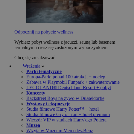
Odpocznij na pobycie wellness
Wybierz pobyt wellness z jacuzzi, sauną lub basenem
termalnym i ciesz się zasłużonym wypoczynkiem.
Chcę się zrelaksować
Wrażenia
Parki tematyczne
Europa-Park: ponad 100 atrakcji + nocleg
Zabawa w Playmobil Funpark + zakwaterowanie
LEGOLAND® Deutschland Resort + pobyt
Koncerty
Backstreet Boys na żywo w Düsseldorfie
Wystawy i ekspozycje
Studia filmowe Harry Potter™ + hotel
Studia filmowe Gry o Tron + hotel premium
Wieczór VIP w studiach Harry'ego Pottera
Muzea
Wizyta w Muzeum Mercedes-Benz