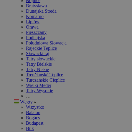
Bojnice
Bratysława
Dunajska Streda
Komarno
Liptów
Orawa
Pieszczany
Podhajska
Południowa Słowacja
Rajeckie Teplice
Słowacki raj
Tatry słowackie
Tatry Bielskie
Tatry Niskie
Trenčianské Teplice
Turczańskie Cieplice
Wielki Meder
Tatry Wysokie
…
Węgry
Wszystko
Balaton
Bogács
Budapest
Bük