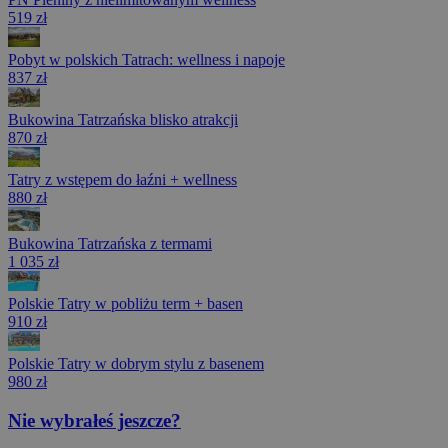
519 zł
Pobyt w polskich Tatrach: wellness i napoje
837 zł
Bukowina Tatrzańska blisko atrakcji
870 zł
Tatry z wstępem do łaźni + wellness
880 zł
Bukowina Tatrzańska z termami
1 035 zł
Polskie Tatry w pobliżu term + basen
910 zł
Polskie Tatry w dobrym stylu z basenem
980 zł
Nie wybrałeś jeszcze?