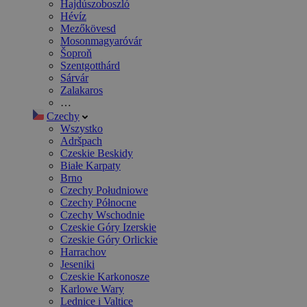
Hajdúszoboszló
Hévíz
Mezőkövesd
Mosonmagyaróvár
Šoproň
Szentgotthárd
Sárvár
Zalakaros
…
Czechy
Wszystko
Adršpach
Czeskie Beskidy
Białe Karpaty
Brno
Czechy Południowe
Czechy Północne
Czechy Wschodnie
Czeskie Góry Izerskie
Czeskie Góry Orlickie
Harrachov
Jeseniki
Czeskie Karkonosze
Karlowe Wary
Lednice i Valtice