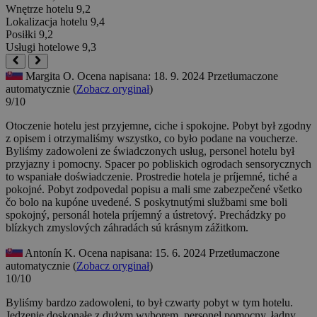
Wnętrze hotelu
9,2
Lokalizacja hotelu
9,4
Posiłki
9,2
Usługi hotelowe
9,3
Margita O.
Ocena napisana: 18. 9. 2024
Przetłumaczone
automatycznie (
Zobacz oryginał
)
9/10
Otoczenie hotelu jest przyjemne, ciche i spokojne. Pobyt był zgodny
z opisem i otrzymaliśmy wszystko, co było podane na voucherze.
Byliśmy zadowoleni ze świadczonych usług, personel hotelu był
przyjazny i pomocny. Spacer po pobliskich ogrodach sensorycznych
to wspaniałe doświadczenie.
Prostredie hotela je príjemné, tiché a
pokojné. Pobyt zodpovedal popisu a mali sme zabezpečené všetko
čo bolo na kupóne uvedené. S poskytnutými službami sme boli
spokojný, personál hotela príjemný a ústretový. Prechádzky po
blízkych zmyslových záhradách sú krásnym zážitkom.
Antonín K.
Ocena napisana: 15. 6. 2024
Przetłumaczone
automatycznie (
Zobacz oryginał
)
10/10
Byliśmy bardzo zadowoleni, to był czwarty pobyt w tym hotelu.
Jedzenie doskonałe z dużym wyborem, personel pomocny, ładny