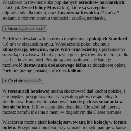
Znajdziesz tu również kilka popularnych
ośrodków narciarskich
,
takich jak
Dwie Doliny Mus
(4 km), które są szczególnie
odpowiednie dla rodzin, oraz
Jaworzyna Krynicka
(7 km) z 7
stokami o różnym stopniu trudności i szkółką narciarską.
Gdzie będziesz spał?
Będziesz mieszkać w luksusowo urządzonych
pokojach Standard
(16 m²) w eleganckim stylu. Wyposażenie pokoi obejmuje
klimatyzację, telewizor, łącze WiFi oraz łazienkę
z prysznicem i
suszarką do włosów. Do dyspozycji gości jest również telefon, radio
i sejf na kosztowności. Pokoje są dwuosobowe, ale istnieje
możliwość
dostawienia dodatkowego łóżka
za dodatkową opłatą.
Niektóre pokoje posiadają również
balkon
.
Co ci się spodoba?
W
restauracji hotelowej
można skosztować dań kuchni polskiej i
europejskiej przygotowanych z wysokiej jakości regionalnych
składników. Rano warto naładować baterie podczas
śniadania w
formie bufetu
. Jeśli w ciągu dnia dopadnie Cię głód lub apetyt,
możesz zamówić dania z menu w dogodnym dla Ciebie terminie.
Wieczorem można zjeść
kolację serwowaną
lub
kolację w formie
bufetu
. Przyjemna atmosfera przy rytmach muzyki panuje w barze