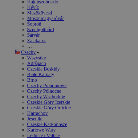
Hajdúszoboszló
Hévíz
Mezőkövesd
Mosonmagyaróvár
Šoproň
Szentgotthárd
Sárvár
Zalakaros
…
Czechy
Wszystko
Adršpach
Czeskie Beskidy
Białe Karpaty
Brno
Czechy Południowe
Czechy Północne
Czechy Wschodnie
Czeskie Góry Izerskie
Czeskie Góry Orlickie
Harrachov
Jeseniki
Czeskie Karkonosze
Karlowe Wary
Lednice i Valtice