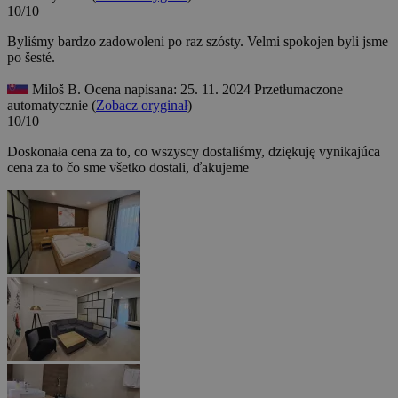
10/10
Byliśmy bardzo zadowoleni po raz szósty.
Velmi spokojen byli jsme
po šesté.
Miloš B.
Ocena napisana: 25. 11. 2024
Przetłumaczone
automatycznie (
Zobacz oryginał
)
10/10
Doskonała cena za to, co wszyscy dostaliśmy, dziękuję
vynikajúca
cena za to čo sme všetko dostali, ďakujeme