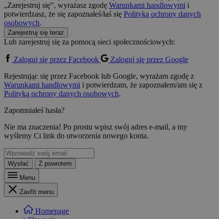
„Zarejestruj się”, wyrażasz zgodę
Warunkami handlowymi
i
potwierdzasz, że się zapoznałeś/łaś się
Polityką ochrony danych
osobowych
.
Zarejestruj się teraz
Lub zarejestruj się za pomocą sieci społecznościowych:
Zaloguj się przez Facebook
Zaloguj się przez Google
Rejestrując się przez Facebook lub Google, wyrażam zgodę z
Warunkami handlowymi
i potwierdzam, że zapoznałem/am się z
Polityką ochrony danych osobowych
.
Zapomniałeś hasła?
Nie ma znaczenia! Po prostu wpisz swój adres e-mail, a my
wyślemy Ci link do utworzenia nowego konta.
Wysłać
Z powrotem
Menu
Zavřít menu
Homepage