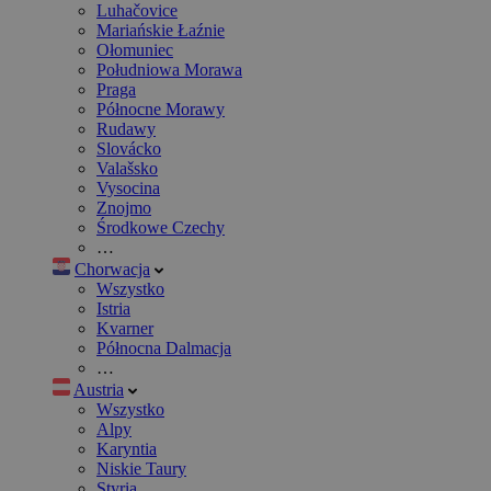
Luhačovice
Mariańskie Łaźnie
Ołomuniec
Południowa Morawa
Praga
Północne Morawy
Rudawy
Slovácko
Valašsko
Vysocina
Znojmo
Środkowe Czechy
…
Chorwacja
Wszystko
Istria
Kvarner
Północna Dalmacja
…
Austria
Wszystko
Alpy
Karyntia
Niskie Taury
Styria