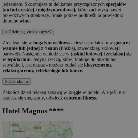
jedzeniem. Skosztujesz tu delikatnie przyrządzonych
specjałów
kuchni czeskiej i międzynarodowej,
które zachwycą nawet
prawdziwych smakoszy. Smak potraw podkreśli odpowiednio
dobrane
wino.
Gdzie się zrelaksujesz?
Zrelaksuj się w
bogatym wellness
- ciesz się relaksem w
gorącej
wannie lub jednej z 4 saun
(fińskiej, szwedzkiej, ziołowej i
parowej). Następnie ochłodź się w
jaskini lodowej i zrelaksuj się
w tepidarium
. Jedyną rzeczą, której brakuje do absolutnej
satysfakcji, jest masaż - możesz oddać się
klasycznemu,
relaksującemu, refleksologii lub bańce
.
Coś ekstra
Zakończ dzień relaksu zabawą w
kręgle
w hotelu. Ale jeśli nie
czujesz się zmęczony, odwiedź
centrum fitness.
Hotel Magnus ****