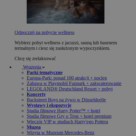
Odpocznij na pobycie wellness
Wybierz pobyt wellness z jacuzzi, sauną lub basenem
termalnym i ciesz się zasłużonym wypoczynkiem.
Chcę się zrelaksować
Wrażenia
Parki tematyczne
Europa-Park: ponad 100 atrakcji + nocleg
Zabawa w Playmobil Funpark + zakwaterowanie
LEGOLAND® Deutschland Resort + pobyt
Koncerty
Backstreet Boys na żywo w Düsseldorfie
Wystawy i ekspozycje
Studia filmowe Harry Potter™ + hotel
Studia filmowe Gry o Tron + hotel premium
Wieczór VIP w studiach Harry'ego Pottera
Muzea
Wizyta w Muzeum Mercedes-Benz