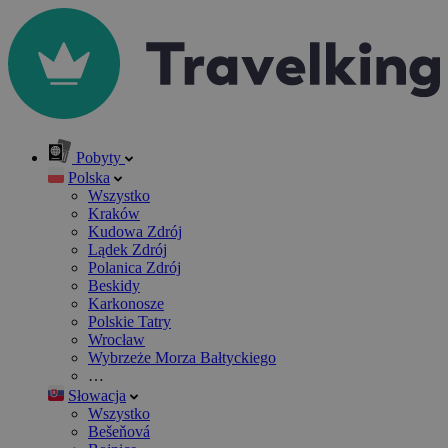
Pobyty
Polska
Wszystko
Kraków
Kudowa Zdrój
Lądek Zdrój
Polanica Zdrój
Beskidy
Karkonosze
Polskie Tatry
Wrocław
Wybrzeże Morza Bałtyckiego
…
Słowacja
Wszystko
Bešeňová