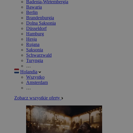
Badenia-Wirtembergia
Bawaria
Berlin
Brandenburgia
Dolna Saksonia
Düsseldorf
Hamburg
Hesja
Rujana
Saksonia
Schwarzwald
Turyngia
…
Holandia
Wszystko
Amsterdam
…
Zobacz wszystkie oferty