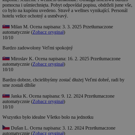
pomocna i uśmiechnięta.
Pobyt odpovídal popisu, obdrželi jsme vše,
co bylo na kupónu uvedeno. Stravě a wellnes vynikající. Personál
hotelu velice ochotný a usměvavý.
Milan M.
Ocena napisana: 3. 3. 2025
Przetłumaczone
automatycznie (
Zobacz oryginał
)
10/10
Bardzo zadowolony
Veľmi spokojný
Miroslav K.
Ocena napisana: 16. 2. 2025
Przetłumaczone
automatycznie (
Zobacz oryginał
)
10/10
Bardzo dobrze, chcielibyśmy zostać dłużej
Veľmi dobré, radi by
sme zostali dlhšie
Janka K.
Ocena napisana: 9. 12. 2024
Przetłumaczone
automatycznie (
Zobacz oryginał
)
10/10
Wszystko było idealne
Všetko bolo na jednotku
Dušan L.
Ocena napisana: 3. 12. 2024
Przetłumaczone
automatycznie (
Zobacz oryginał
)