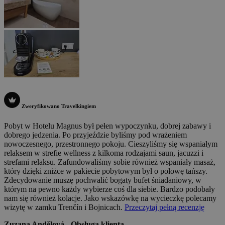
Zweryfikowano Travelkingiem
Pobyt w Hotelu Magnus był pełen wypoczynku, dobrej zabawy i
dobrego jedzenia. Po przyjeździe byliśmy pod wrażeniem
nowoczesnego, przestronnego pokoju. Cieszyliśmy się wspaniałym
relaksem w strefie wellness z kilkoma rodzajami saun, jacuzzi i
strefami relaksu. Zafundowaliśmy sobie również wspaniały masaż,
który dzięki zniżce w pakiecie pobytowym był o połowę tańszy.
Zdecydowanie muszę pochwalić bogaty bufet śniadaniowy, w
którym na pewno każdy wybierze coś dla siebie. Bardzo podobały
nam się również kolacje. Jako wskazówkę na wycieczkę polecamy
wizytę w zamku Trenčín i Bojnicach.
Przeczytaj pełną recenzję
Zuzana Andělová - Obsługa klienta