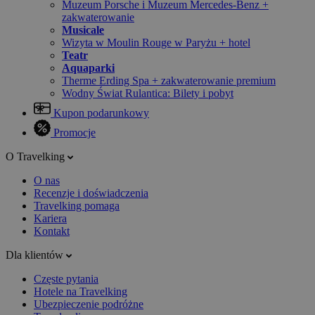
Muzeum Porsche i Muzeum Mercedes-Benz +
zakwaterowanie
Musicale
Wizyta w Moulin Rouge w Paryżu + hotel
Teatr
Aquaparki
Therme Erding Spa + zakwaterowanie premium
Wodny Świat Rulantica: Bilety i pobyt
Kupon podarunkowy
Promocje
O Travelking
O nas
Recenzje i doświadczenia
Travelking pomaga
Kariera
Kontakt
Dla klientów
Częste pytania
Hotele na Travelking
Ubezpieczenie podróżne