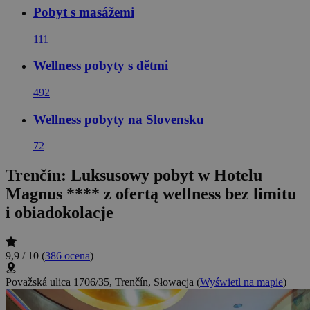
Pobyt s masážemi
111
Wellness pobyty s dětmi
492
Wellness pobyty na Slovensku
72
Trenčín: Luksusowy pobyt w Hotelu
Magnus **** z ofertą wellness bez limitu
i obiadokolacje
9,9 / 10
(
386 ocena
)
Považská ulica 1706/35, Trenčín, Słowacja
(
Wyświetl na mapie
)