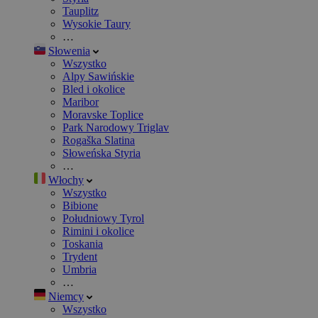
Tauplitz
Wysokie Taury
…
Słowenia
Wszystko
Alpy Sawińskie
Bled i okolice
Maribor
Moravske Toplice
Park Narodowy Triglav
Rogaška Slatina
Słoweńska Styria
…
Włochy
Wszystko
Bibione
Południowy Tyrol
Rimini i okolice
Toskania
Trydent
Umbria
…
Niemcy
Wszystko