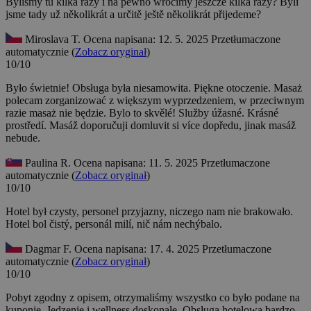
Byliśmy tu kilka razy i na pewno wrócimy jeszcze kilka razy?
Byli
jsme tady už několikrát a určitě ještě několikrát přijedeme?
Miroslava T.
Ocena napisana: 12. 5. 2025
Przetłumaczone
automatycznie (
Zobacz oryginał
)
10/10
Było świetnie! Obsługa była niesamowita. Piękne otoczenie. Masaż
polecam zorganizować z większym wyprzedzeniem, w przeciwnym
razie masaż nie będzie.
Bylo to skvělé! Služby úžasné. Krásné
prostředí. Masáž doporučuji domluvit si více dopředu, jinak masáž
nebude.
Paulina R.
Ocena napisana: 11. 5. 2025
Przetłumaczone
automatycznie (
Zobacz oryginał
)
10/10
Hotel był czysty, personel przyjazny, niczego nam nie brakowało.
Hotel bol čistý, personál milí, nič nám nechýbalo.
Dagmar F.
Ocena napisana: 17. 4. 2025
Przetłumaczone
automatycznie (
Zobacz oryginał
)
10/10
Pobyt zgodny z opisem, otrzymaliśmy wszystko co było podane na
kuponie. Jedzenie i wellness doskonałe. Obsługa hotelowa bardzo