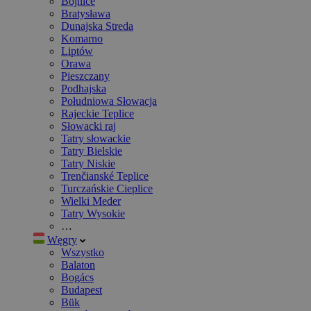
Bojnice
Bratysława
Dunajska Streda
Komarno
Liptów
Orawa
Pieszczany
Podhajska
Południowa Słowacja
Rajeckie Teplice
Słowacki raj
Tatry słowackie
Tatry Bielskie
Tatry Niskie
Trenčianské Teplice
Turczańskie Cieplice
Wielki Meder
Tatry Wysokie
…
Węgry
Wszystko
Balaton
Bogács
Budapest
Bük