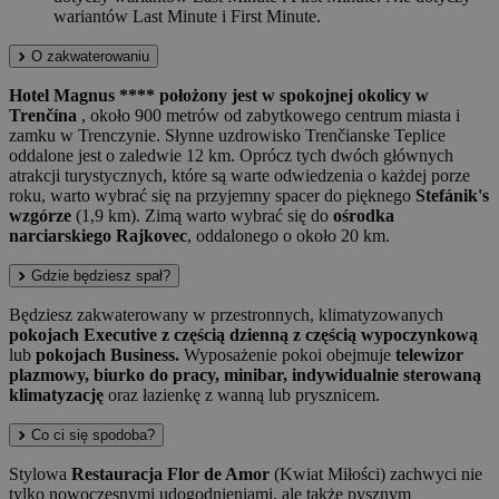
wariantów Last Minute i First Minute.
O zakwaterowaniu
Hotel Magnus **** położony jest w spokojnej okolicy w
Trenčína
, około 900 metrów od zabytkowego centrum miasta i
zamku w Trenczynie. Słynne uzdrowisko Trenčianske Teplice
oddalone jest o zaledwie 12 km. Oprócz tych dwóch głównych
atrakcji turystycznych, które są warte odwiedzenia o każdej porze
roku, warto wybrać się na przyjemny spacer do pięknego
Stefánik's
wzgórze
(1,9 km). Zimą warto wybrać się do
ośrodka
narciarskiego Rajkovec
, oddalonego o około 20 km.
Gdzie będziesz spał?
Będziesz zakwaterowany w przestronnych, klimatyzowanych
pokojach Executive z częścią dzienną z częścią wypoczynkową
lub
pokojach Business.
Wyposażenie pokoi obejmuje
telewizor
plazmowy, biurko do pracy, minibar, indywidualnie sterowaną
klimatyzację
oraz łazienkę z wanną lub prysznicem.
Co ci się spodoba?
Stylowa
Restauracja Flor de Amor
(Kwiat Miłości) zachwyci nie
tylko nowoczesnymi udogodnieniami, ale także pysznym