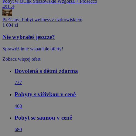
Pobyt w OChk Strażowskie Wzgórza + Prosecco
491 zł
Piešťany: Pobyt wellness z uzdrowiskiem
1 004 zł
Nie wybrałeś jeszcze?
Sprawdź inne wspaniałe oferty!
Zobacz więcej ofert
Dovolená s dětmi zdarma
737
Pobyty s vířivkou v ceně
468
Pobyt se saunou v ceně
680