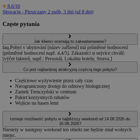
8.6/10
Słowacja - Pieszczany
2 osób, 3 dni (aź 8 dni)
Częste pytania
Jak klienci oceniają to zakwaterowanie?
faq.Pobyt v ubytování [název zařízení] má průměrné hodnocení
[průměrné hodnocení např. 4,4/5]. Zákazníci si nejvíce chválí:
[výčet faktorů, např.: Personál, Lokalita hotelu, Strava.]
Co jest najbardziej atrakcyjną częścią tego pobytu?
Częściowe wyżywienie przez cały czas
Nieograniczony dostęp do odnowy biologicznej
Zamek Trenczyński w centrum
Pakiet korzystnych rabatów
Wejście na basen letni
Istnieje możliwość pobytu w najbliższy weekend od 14.08.2026 do
16.08.2026?
Niestety w następny weekend ten obiekt nie będzie miał wolnych
miejsc.