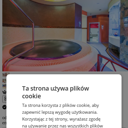
Ta strona używa plików
Osobiście zweryfikowane
cookie
Cała galeria
Ta strona korzysta z plików cookie, aby
Anuluj swój pobyt GRATIS.
(
Więcej informacji
)
zapewnić lepszą wygodę użytkowania.
od 611 Zł
Korzystając z tej strony, wyrażasz zgodę
errors_loading_failed
na używanie przez nas wszystkich plików