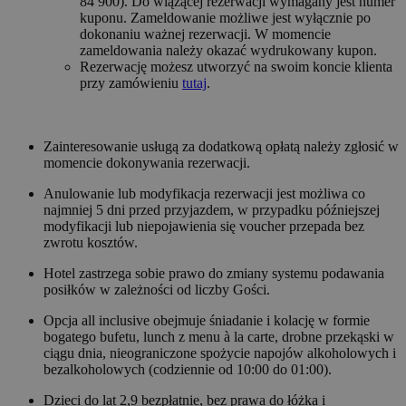
84 900). Do wiążącej rezerwacji wymagany jest numer
kuponu. Zameldowanie możliwe jest wyłącznie po
dokonaniu ważnej rezerwacji. W momencie
zameldowania należy okazać wydrukowany kupon.
Rezerwację możesz utworzyć na swoim koncie klienta
przy zamówieniu
tutaj
.
Zainteresowanie usługą za dodatkową opłatą należy zgłosić w
momencie dokonywania rezerwacji.
Anulowanie lub modyfikacja rezerwacji jest możliwa co
najmniej 5 dni przed przyjazdem, w przypadku późniejszej
modyfikacji lub niepojawienia się voucher przepada bez
zwrotu kosztów.
Hotel zastrzega sobie prawo do zmiany systemu podawania
posiłków w zależności od liczby Gości.
Opcja all inclusive obejmuje śniadanie i kolację w formie
bogatego bufetu, lunch z menu à la carte, drobne przekąski w
ciągu dnia, nieograniczone spożycie napojów alkoholowych i
bezalkoholowych (codziennie od 10:00 do 01:00).
Dzieci do lat 2,9 bezpłatnie, bez prawa do łóżka i