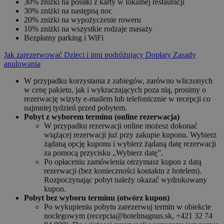
30% zniżki na posiłki z karty w lokalnej restauracji
30% zniżki na następną noc
20% zniżki na wypożyczenie roweru
10% zniżki na wszystkie rodzaje masaży
Bezpłatny parking i WiFi
Jak zarezerwować
Dzieci i inni podróżujący
Dopłaty
Zasady
anulowania
W przypadku korzystania z zabiegów, zarówno wliczonych
w cenę pakietu, jak i wykraczających poza nią, prosimy o
rezerwację wizyty e-mailem lub telefonicznie w recepcji co
najmniej tydzień przed pobytem.
Pobyt z wyborem terminu (online rezerwacja)
W przypadku rezerwacji online możesz dokonać
wiążącej rezerwacji już przy zakupie kuponu. Wybierz
żądaną opcję kuponu i wybierz żądaną datę rezerwacji
za pomocą przycisku „Wybierz datę”.
Po opłaceniu zamówienia otrzymasz kupon z datą
rezerwacji (bez konieczności kontaktu z hotelem).
Rozpoczynając pobyt należy okazać wydrukowany
kupon.
Pobyt bez wyboru terminu (otwórz kupon)
Po wykupieniu pobytu zarezerwuj termin w obiekcie
noclegowym (recepcia@hotelmagnus.sk, +421 32 74