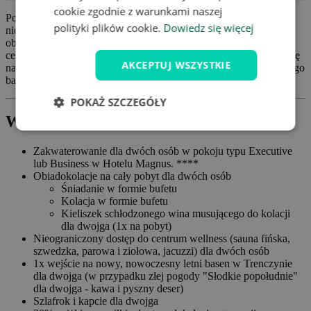
cookie zgodnie z warunkami naszej
Pobyt w Trenčín dla dwóch osób z obiadokolacją i
polityki plików cookie.
Dowiedz się więcej
nieograniczonym wellness w 4* hotelu. Oprócz wspaniałych
obiadokolacji, ciesz się słodkim popołudniem (kawa i deser),
centrum fitness i 50% zniżki na masaż. Możesz również wybrać się
AKCEPTUJ WSZYSTKIE
na kręgle. Dodatkowo otrzymasz dostęp do nowego, nowoczesnego
basenu i mnóstwo świetnych zniżek.
POKAŻ SZCZEGÓŁY
W cenie oferty
Zakwaterowanie dla dwóch osób w pokoju typu Executive
lub Business w Hotelu Magnus. ****
Obiadokolacje na cały pobyt dla dwóch osób
Śniadanie w formie bufetu
Kolacja w formie bufetu
Kieliszek schłodzonego wina musującego do kolacji
dla dwojga (1x na pobyt)
Nieograniczony dostęp do centrum wellness (sauna fińska,
szwedzka, parowa i ziołowa, jacuzzi) dla dwóch osób
1x wejście na nowy, nowoczesny letni basen w Trenczynie
dla dwojga (w przypadku złej pogody "Słodkie popołudnie"
dla dwojga - kawa i pyszny deser)
Szlafrok i kapcie dla dwojga