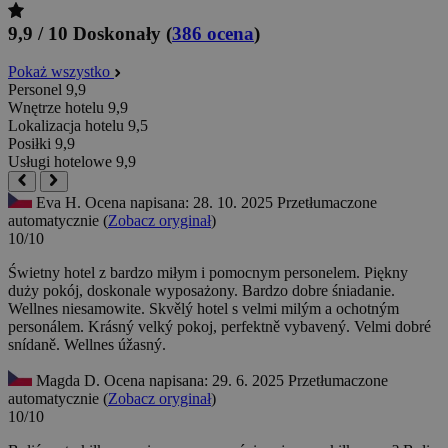
9,9 / 10
Doskonały
(
386 ocena
)
Pokaż wszystko
Personel
9,9
Wnętrze hotelu
9,9
Lokalizacja hotelu
9,5
Posiłki
9,9
Usługi hotelowe
9,9
Eva H.
Ocena napisana: 28. 10. 2025
Przetłumaczone
automatycznie (
Zobacz oryginał
)
10/10
Świetny hotel z bardzo miłym i pomocnym personelem. Piękny
duży pokój, doskonale wyposażony. Bardzo dobre śniadanie.
Wellnes niesamowite.
Skvělý hotel s velmi milým a ochotným
personálem. Krásný velký pokoj, perfektně vybavený. Velmi dobré
snídaně. Wellnes úžasný.
Magda D.
Ocena napisana: 29. 6. 2025
Przetłumaczone
automatycznie (
Zobacz oryginał
)
10/10