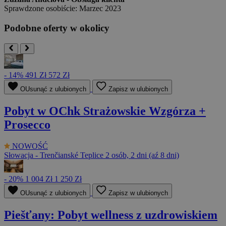
Sprawdzone osobiście: Marzec 2023
Podobne oferty w okolicy
- 14%
491 Zł
572 Zł
OUsunąć z ulubionych
Zapisz w ulubionych
Pobyt w OChk Strażowskie Wzgórza +
Prosecco
NOWOŚĆ
Słowacja - Trenčianské Teplice
2 osób, 2 dni (aź 8 dni)
- 20%
1 004 Zł
1 250 Zł
OUsunąć z ulubionych
Zapisz w ulubionych
Piešťany: Pobyt wellness z uzdrowiskiem