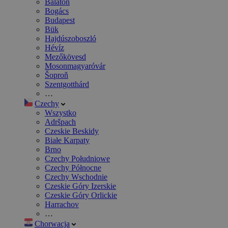
Balaton
Bogács
Budapest
Bük
Hajdúszoboszló
Hévíz
Mezőkövesd
Mosonmagyaróvár
Šoproň
Szentgotthárd
…
Czechy
Wszystko
Adršpach
Czeskie Beskidy
Białe Karpaty
Brno
Czechy Południowe
Czechy Północne
Czechy Wschodnie
Czeskie Góry Izerskie
Czeskie Góry Orlickie
Harrachov
…
Chorwacja