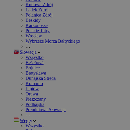
Kudowa Zdrój
Lądek Zdrój
Polanica Zdrój
Beskidy
Karkonosze
Polskie Tatry
Wrocław
Wybrzeże Morza Bałtyckiego
…
Słowacja
Wszystko
Bešeňová
Bojnice
Bratysława
Dunajska Streda
Komarno
Liptów
Orawa
Pieszczany
Podhajska
Południowa Słowacja
…
Węgry
Wszystko