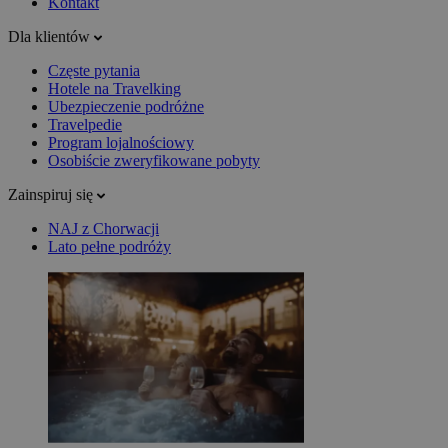
Kontakt
Dla klientów
Częste pytania
Hotele na Travelking
Ubezpieczenie podróżne
Travelpedie
Program lojalnościowy
Osobiście zweryfikowane pobyty
Zainspiruj się
NAJ z Chorwacji
Lato pełne podróży