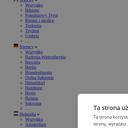
Wszystko
Bibione
Południowy Tyrol
Rimini i okolice
Toskania
Trydent
Umbria
…
Niemcy
Wszystko
Badenia-Wirtembergia
Bawaria
Berlin
Brandenburgia
Dolna Saksonia
Düsseldorf
Hamburg
Hesja
Rujana
Saksonia
Ta strona u
…
Holandia
Ta strona korzyst
Wszystko
strony, wyrażasz
Amsterdam