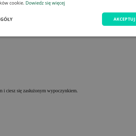
lików cookie.
Dowiedz się więcej
EGÓŁY
AKCEPTUJ
ym i ciesz się zasłużonym wypoczynkiem.