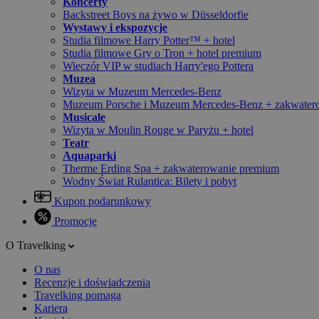
Koncerty
Backstreet Boys na żywo w Düsseldorfie
Wystawy i ekspozycje
Studia filmowe Harry Potter™ + hotel
Studia filmowe Gry o Tron + hotel premium
Wieczór VIP w studiach Harry'ego Pottera
Muzea
Wizyta w Muzeum Mercedes-Benz
Muzeum Porsche i Muzeum Mercedes-Benz + zakwater
Musicale
Wizyta w Moulin Rouge w Paryżu + hotel
Teatr
Aquaparki
Therme Erding Spa + zakwaterowanie premium
Wodny Świat Rulantica: Bilety i pobyt
Kupon podarunkowy
Promocje
O Travelking
O nas
Recenzje i doświadczenia
Travelking pomaga
Kariera