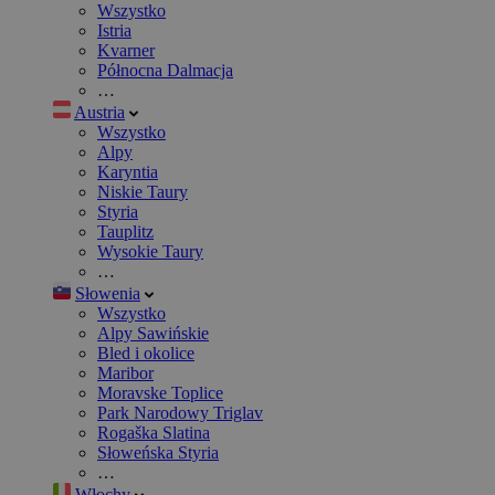
Wszystko
Istria
Kvarner
Północna Dalmacja
…
Austria
Wszystko
Alpy
Karyntia
Niskie Taury
Styria
Tauplitz
Wysokie Taury
…
Słowenia
Wszystko
Alpy Sawińskie
Bled i okolice
Maribor
Moravske Toplice
Park Narodowy Triglav
Rogaška Slatina
Słoweńska Styria
…
Włochy