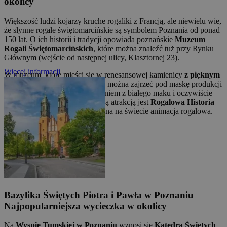
okolicy
Większość ludzi kojarzy kruche rogaliki z Francją, ale niewielu wie,
że słynne rogale świętomarcińskie są symbolem Poznania od ponad
150 lat. O ich historii i tradycji opowiada poznańskie
Muzeum
Rogali Świętomarcińskich
, które można znaleźć tuż przy Rynku
Głównym (wejście od następnej ulicy, Klasztornej 23).
Więcej informacji
W muzeum, które mieści się w renesansowej kamienicy
z pięknym
widokiem na centrum miasta
, można zajrzeć pod maskę produkcji
tradycyjnych słodyczy z nadzieniem z białego maku i oczywiście
skosztować ich tutaj. Szczególną atrakcją jest
Rogalowa Historia
Poznania
, czyli pierwsza i jedyna na świecie animacja rogalowa.
Bazylika Świętych Piotra i Pawła w Poznaniu
Najpopularniejsza wycieczka w okolicy
Na
Wyspie Tumskiej w Poznaniu
wznosi się
Katedra Świętych