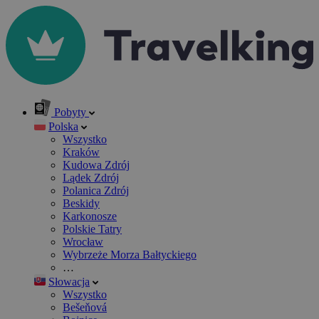
Pobyty
Polska
Wszystko
Kraków
Kudowa Zdrój
Lądek Zdrój
Polanica Zdrój
Beskidy
Karkonosze
Polskie Tatry
Wrocław
Wybrzeże Morza Bałtyckiego
…
Słowacja
Wszystko
Bešeňová