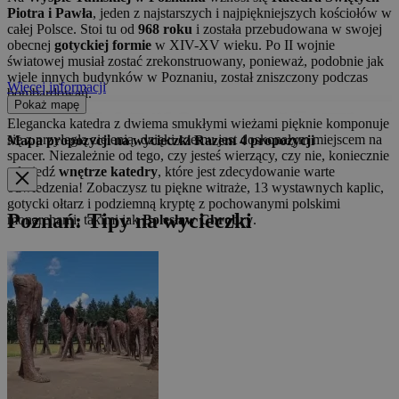
Piotra i Pawła
, jeden z najstarszych i najpiękniejszych kościołów w
całej Polsce. Stoi tu od
968 roku
i została przebudowana w swojej
obecnej
gotyckiej formie
w XIV-XV wieku. Po II wojnie
światowej musiał zostać zrekonstruowany, ponieważ, podobnie jak
wiele innych budynków w Poznaniu, został zniszczony podczas
Więcej informacji
bombardowań.
Pokaż mapę
Elegancka katedra z dwiema smukłymi wieżami pięknie komponuje
się z przyległą zielenią, dzięki czemu jest doskonałym miejscem na
Mapa propozycji na wycieczki
Razem
4
propozycji
spacer. Niezależnie od tego, czy jesteś wierzący, czy nie, koniecznie
odwiedź
wnętrze katedry
, które jest zdecydowanie warte
odwiedzenia! Zobaczysz tu piękne witraże, 13 wystawnych kaplic,
gotycki ołtarz i podziemną kryptę z pochowanymi polskimi
Poznań: Tipy na wycieczki
monarchami, takimi jak
Bolesław Chrobry
.