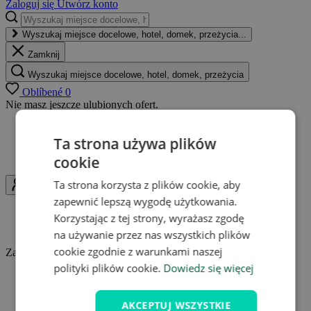
Zaloguj się
Utwórz konto
Wyszukaj miejsce docelowe, hotel, domek, przeżycia...
Zamknij
Wyszukaj miejsce docelowe, hotel, domek, przeżycia
Oblíbené
0
Nie masz jeszcze ulubionych ofert.
W każdej chwili możesz wrócić do ofert
Ta strona używa plików
Popularne oferty w jednym miejscu
Powiadamianie o zmianach w ofertach
cookie
Ta strona korzysta z plików cookie, aby
Uživatel
zapewnić lepszą wygodę użytkowania.
Zaloguj się
Korzystając z tej strony, wyrażasz zgodę
Utwórz konto
na używanie przez nas wszystkich plików
cookie zgodnie z warunkami naszej
Zaloguj się i w pełni korzystaj z zalet Travelking.
polityki plików cookie.
Dowiedz się więcej
Zbieraj kredyty
Zapisz swoje ulubione pobyty
AKCEPTUJ WSZYSTKIE
Uzyskaj przegląd o zakupach