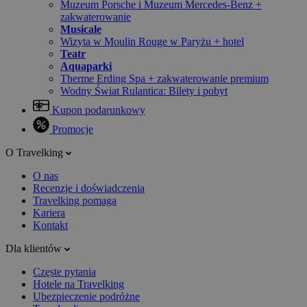
Muzeum Porsche i Muzeum Mercedes-Benz +
zakwaterowanie
Musicale
Wizyta w Moulin Rouge w Paryżu + hotel
Teatr
Aquaparki
Therme Erding Spa + zakwaterowanie premium
Wodny Świat Rulantica: Bilety i pobyt
Kupon podarunkowy
Promocje
O Travelking
O nas
Recenzje i doświadczenia
Travelking pomaga
Kariera
Kontakt
Dla klientów
Częste pytania
Hotele na Travelking
Ubezpieczenie podróżne