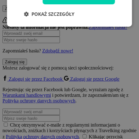
Zaloguj się
Utwórz konto
POKAŻ SZCZEGÓŁY
Niestety ta informacja nie jest poprawna.
Zapomniałeś hasła?
Zapomniałeś hasła?
Zdobądź nowe!
Zaloguj się
Możesz zalogować się z pomocą sieci społecznościowej:
Zaloguj się przez Facebook
Zaloguj się przez Google
Rejestrując się przez Facebook lub Google, wyrażam zgodę z
Warunkami handlowymi
i potwierdzam, że zapoznałem/am się z
Polityką ochrony danych osobowych
.
Chcę otrzymywać e-maile z regularnymi informacjami o
nowościach, zniżkach i korzyściach płynących z Travelking zgodnie
z
Polityką ochrony danych osobowych
.
Klikając przycisk