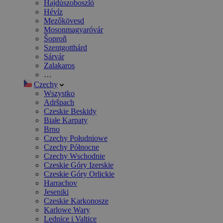
Hajdúszoboszló
Hévíz
Mezőkövesd
Mosonmagyaróvár
Šoproň
Szentgotthárd
Sárvár
Zalakaros
…
Czechy
Wszystko
Adršpach
Czeskie Beskidy
Białe Karpaty
Brno
Czechy Południowe
Czechy Północne
Czechy Wschodnie
Czeskie Góry Izerskie
Czeskie Góry Orlickie
Harrachov
Jeseniki
Czeskie Karkonosze
Karlowe Wary
Lednice i Valtice