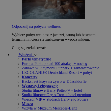
Odpocznij na pobycie wellness
Wybierz pobyt wellness z jacuzzi, sauną lub basenem
termalnym i ciesz się zasłużonym wypoczynkiem.
Chcę się zrelaksować
Wrażenia
Parki tematyczne
Europa-Park: ponad 100 atrakcji + nocleg
Zabawa w Playmobil Funpark + zakwaterowanie
LEGOLAND® Deutschland Resort + pobyt
Koncerty
Backstreet Boys na żywo w Düsseldorfie
Wystawy i ekspozycje
Studia filmowe Harry Potter™ + hotel
Studia filmowe Gry o Tron + hotel premium
Wieczór VIP w studiach Harry'ego Pottera
Muzea
Wizyta w Muzeum Mercedes-Benz