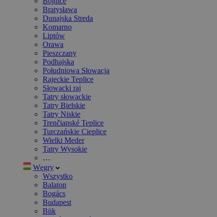
Bojnice
Bratysława
Dunajska Streda
Komarno
Liptów
Orawa
Pieszczany
Podhajska
Południowa Słowacja
Rajeckie Teplice
Słowacki raj
Tatry słowackie
Tatry Bielskie
Tatry Niskie
Trenčianské Teplice
Turczańskie Cieplice
Wielki Meder
Tatry Wysokie
…
Węgry
Wszystko
Balaton
Bogács
Budapest
Bük