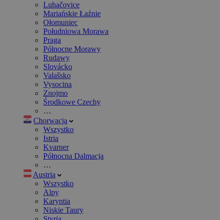
Luhačovice
Mariańskie Łaźnie
Ołomuniec
Południowa Morawa
Praga
Północne Morawy
Rudawy
Slovácko
Valašsko
Vysocina
Znojmo
Środkowe Czechy
…
Chorwacja
Wszystko
Istria
Kvarner
Północna Dalmacja
…
Austria
Wszystko
Alpy
Karyntia
Niskie Taury
Styria