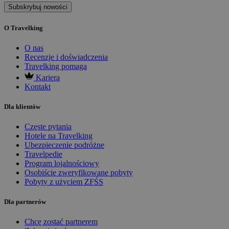
Subskrybuj nowości
O Travelking
O nas
Recenzje i doświadczenia
Travelking pomaga
Kariera
Kontakt
Dla klientów
Częste pytania
Hotele na Travelking
Ubezpieczenie podróżne
Travelpedie
Program lojalnościowy
Osobiście zweryfikowane pobyty
Pobyty z użyciem ZFŚS
Dla partnerów
Chcę zostać partnerem