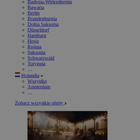
Badenia-Wirtembergia
Bawaria
Berlin
Brandenburgia
Dolna Saksonia
Düsseldorf
Hamburg
Hesja
Rujana
Saksonia
Schwarzwald
Turyngia
…
Holandia
Wszystko
Amsterdam
…
Zobacz wszystkie oferty