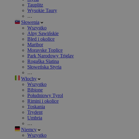
Tauplitz
Wysokie Taury
…
Słowenia
Wszystko
Alpy Sawińskie
Bled i okolice
Maribor
Moravske Toplice
Park Narodowy Triglav
Rogaška Slatina
Słoweńska Styria
…
Włochy
Wszystko
Bibione
Południowy Tyrol
Rimini i okolice
Toskania
Trydent
Umbria
…
Niemcy
Wszystko