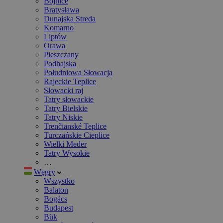
Bojnice
Bratysława
Dunajska Streda
Komarno
Liptów
Orawa
Pieszczany
Podhajska
Południowa Słowacja
Rajeckie Teplice
Słowacki raj
Tatry słowackie
Tatry Bielskie
Tatry Niskie
Trenčianské Teplice
Turczańskie Cieplice
Wielki Meder
Tatry Wysokie
…
Węgry
Wszystko
Balaton
Bogács
Budapest
Bük