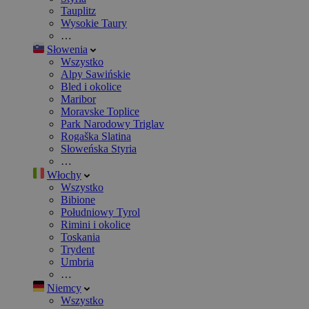
Tauplitz
Wysokie Taury
…
Słowenia
Wszystko
Alpy Sawińskie
Bled i okolice
Maribor
Moravske Toplice
Park Narodowy Triglav
Rogaška Slatina
Słoweńska Styria
…
Włochy
Wszystko
Bibione
Południowy Tyrol
Rimini i okolice
Toskania
Trydent
Umbria
…
Niemcy
Wszystko