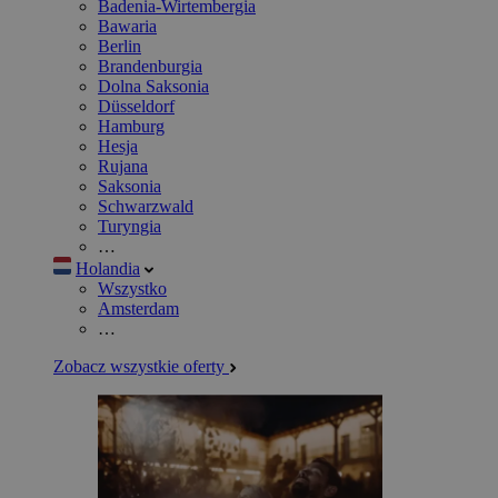
Badenia-Wirtembergia
Bawaria
Berlin
Brandenburgia
Dolna Saksonia
Düsseldorf
Hamburg
Hesja
Rujana
Saksonia
Schwarzwald
Turyngia
…
Holandia
Wszystko
Amsterdam
…
Zobacz wszystkie oferty