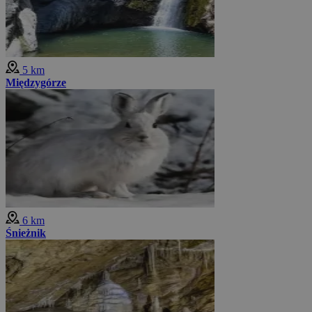
5 km
Międzygórze
6 km
Śnieżnik