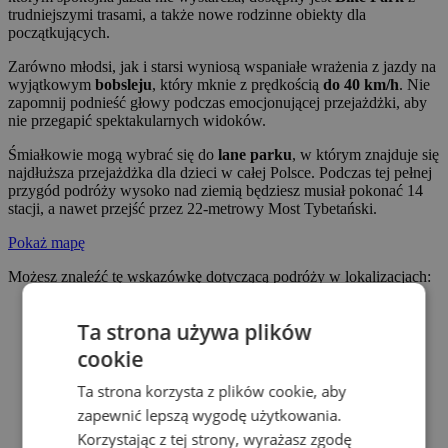
trudniejszymi trasami, a także nowe rodzinne obiekty dla
początkujących.
Zarówno młodsi, jak i starsi wyniosą wspaniałe wrażenia z jazdy na
wyjątkowym
bobsleju
, który mknie z prędkością
do 40 km/h
. Nie
zapomnij podnieść głowy podczas emocjonującej przejażdżki, aby
nie przegapić spektakularnych widoków.
Śmiałkowie mogą wybrać się do
lane parku
, w którym znajduje się
najdłuższa przejażdżka dla dzieci w całej Polsce. Podczas tej pełnej
przygód podróży wysoko nad ziemią będziesz musiał pokonać 14
stacji, a nawet przejść przez 22-metrowy Most Tybetański.
Pokaż mapę
Możesz znaleźć tę wskazówkę dotyczącą podróży w lokalizacjach:
Ta strona używa plików
cookie
Ta strona korzysta z plików cookie, aby
zapewnić lepszą wygodę użytkowania.
Korzystając z tej strony, wyrażasz zgodę