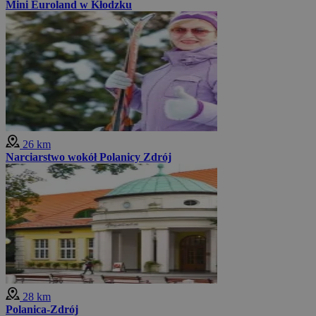
Mini Euroland w Kłodzku
26 km
Narciarstwo wokół Polanicy Zdrój
28 km
Polanica-Zdrój