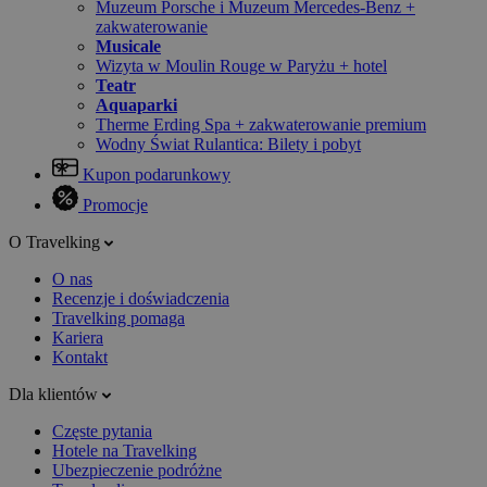
Muzeum Porsche i Muzeum Mercedes-Benz +
zakwaterowanie
Musicale
Wizyta w Moulin Rouge w Paryżu + hotel
Teatr
Aquaparki
Therme Erding Spa + zakwaterowanie premium
Wodny Świat Rulantica: Bilety i pobyt
Kupon podarunkowy
Promocje
O Travelking
O nas
Recenzje i doświadczenia
Travelking pomaga
Kariera
Kontakt
Dla klientów
Częste pytania
Hotele na Travelking
Ubezpieczenie podróżne