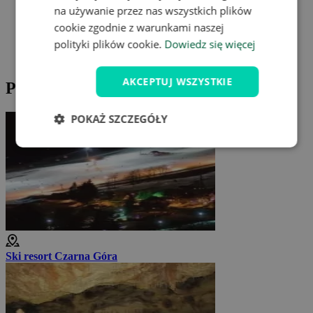
na używanie przez nas wszystkich plików
cookie zgodnie z warunkami naszej
polityki plików cookie.
Dowiedz się więcej
AKCEPTUJ WSZYSTKIE
Propozycje wycieczek po okolicy
POKAŻ SZCZEGÓŁY
Ski resort Czarna Góra