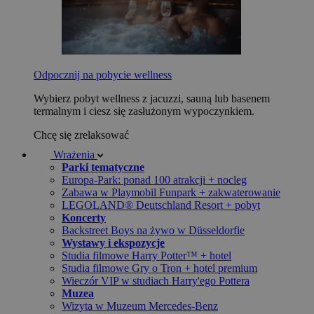
Odpocznij na pobycie wellness
Wybierz pobyt wellness z jacuzzi, sauną lub basenem
termalnym i ciesz się zasłużonym wypoczynkiem.
Chcę się zrelaksować
Wrażenia
Parki tematyczne
Europa-Park: ponad 100 atrakcji + nocleg
Zabawa w Playmobil Funpark + zakwaterowanie
LEGOLAND® Deutschland Resort + pobyt
Koncerty
Backstreet Boys na żywo w Düsseldorfie
Wystawy i ekspozycje
Studia filmowe Harry Potter™ + hotel
Studia filmowe Gry o Tron + hotel premium
Wieczór VIP w studiach Harry'ego Pottera
Muzea
Wizyta w Muzeum Mercedes-Benz