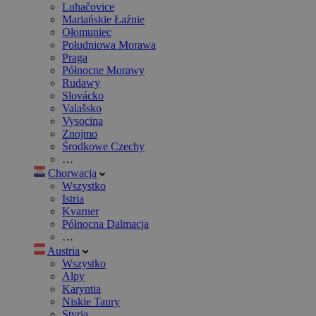
Luhačovice
Mariańskie Łaźnie
Ołomuniec
Południowa Morawa
Praga
Północne Morawy
Rudawy
Slovácko
Valašsko
Vysocina
Znojmo
Środkowe Czechy
…
Chorwacja
Wszystko
Istria
Kvarner
Północna Dalmacja
…
Austria
Wszystko
Alpy
Karyntia
Niskie Taury
Styria