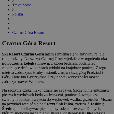
Travelpedie
Polska
Czarna Góra Resort
Czarna Góra Resort
Ski Resort Czarna Góra
latem zamienia się w aktywny raj dla
całej rodziny. Na szczyt Czarnej Góry wjedziesz w mgnieniu oka
nowoczesną kolejką linową
, z której będziesz podziwiać
zapierające dech w piersiach widoki na krajobraz poniżej. Z tego
miejsca zobaczysz Hruby Jesionik z najwyższą górą Pradziad i
Góry Złote lub Bystrzyckie. Przy dobrej widoczności można
zobaczyć nawet Wrocław.
Na szczycie czeka niekończąca się zabawa. Szczególnie entuzjaści
pieszych wędrówek będą zachwyceni, ponieważ szczyt jest
świetnym punktem wyjścia do wędrówek wzdłuż grzbietów. Można
na przykład wspiąć się na
Szczyt Śnieżnika
, zwiedzić
Jaskinię
Średnią
lub odkrywać piękną przyrodę na rowerze. Dla tych,
którym spokojna jazda nie wystarcza, dostępny jest
Bike Park
z