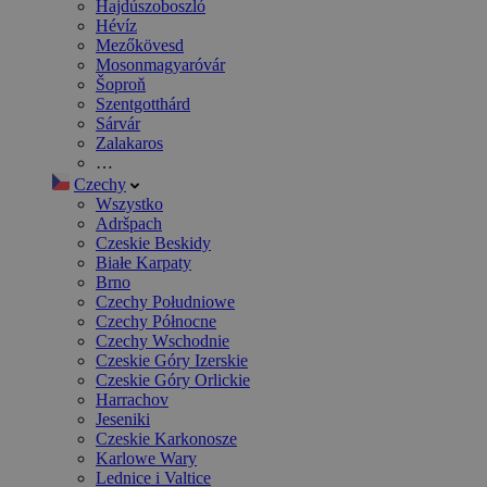
Hajdúszoboszló
Hévíz
Mezőkövesd
Mosonmagyaróvár
Šoproň
Szentgotthárd
Sárvár
Zalakaros
…
Czechy
Wszystko
Adršpach
Czeskie Beskidy
Białe Karpaty
Brno
Czechy Południowe
Czechy Północne
Czechy Wschodnie
Czeskie Góry Izerskie
Czeskie Góry Orlickie
Harrachov
Jeseniki
Czeskie Karkonosze
Karlowe Wary
Lednice i Valtice