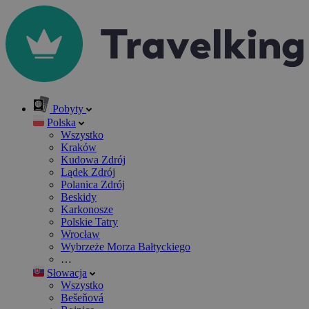
Pobyty
Polska
Wszystko
Kraków
Kudowa Zdrój
Lądek Zdrój
Polanica Zdrój
Beskidy
Karkonosze
Polskie Tatry
Wrocław
Wybrzeże Morza Bałtyckiego
…
Słowacja
Wszystko
Bešeňová