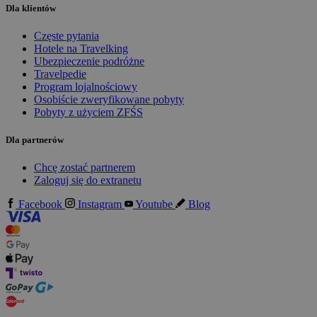
Dla klientów
Częste pytania
Hotele na Travelking
Ubezpieczenie podróżne
Travelpedie
Program lojalnościowy
Osobiście zweryfikowane pobyty
Pobyty z użyciem ZFŚS
Dla partnerów
Chcę zostać partnerem
Zaloguj się do extranetu
Facebook
Instagram
Youtube
Blog