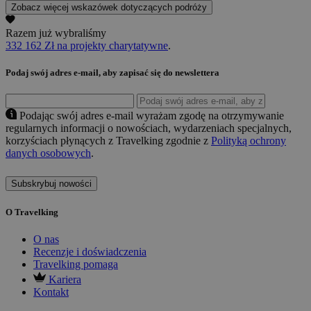
Zobacz więcej wskazówek dotyczących podróży
Razem już wybraliśmy
332 162 Zł na projekty charytatywne
.
Podaj swój adres e-mail, aby zapisać się do newslettera
Podając swój adres e-mail wyrażam zgodę na otrzymywanie
regularnych informacji o nowościach, wydarzeniach specjalnych,
korzyściach płynących z Travelking zgodnie z
Polityką ochrony
danych osobowych
.
Subskrybuj nowości
O Travelking
O nas
Recenzje i doświadczenia
Travelking pomaga
Kariera
Kontakt