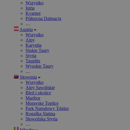
Wszystko
Istria
Kvarner
Północna Dalmacja
…
Austria
Wszystko
Alpy
Karyntia
Niskie Taury
Styria
Tauplitz
Wysokie Taury
…
Słowenia
Wszystko
Alpy Sawińskie
Bled i okolice
Maribor
Moravske Toplice
Park Narodowy Triglav
Rogaška Slatina
Słoweńska Styria
…
Włochy