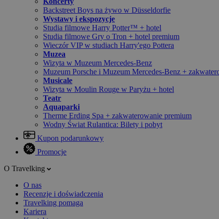
Koncerty
Backstreet Boys na żywo w Düsseldorfie
Wystawy i ekspozycje
Studia filmowe Harry Potter™ + hotel
Studia filmowe Gry o Tron + hotel premium
Wieczór VIP w studiach Harry'ego Pottera
Muzea
Wizyta w Muzeum Mercedes-Benz
Muzeum Porsche i Muzeum Mercedes-Benz + zakwater
Musicale
Wizyta w Moulin Rouge w Paryżu + hotel
Teatr
Aquaparki
Therme Erding Spa + zakwaterowanie premium
Wodny Świat Rulantica: Bilety i pobyt
Kupon podarunkowy
Promocje
O Travelking
O nas
Recenzje i doświadczenia
Travelking pomaga
Kariera