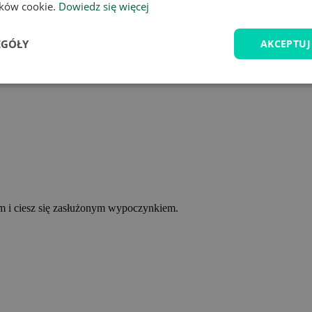
lików cookie.
Dowiedz się więcej
EGÓŁY
AKCEPTUJ
ym i ciesz się zasłużonym wypoczynkiem.