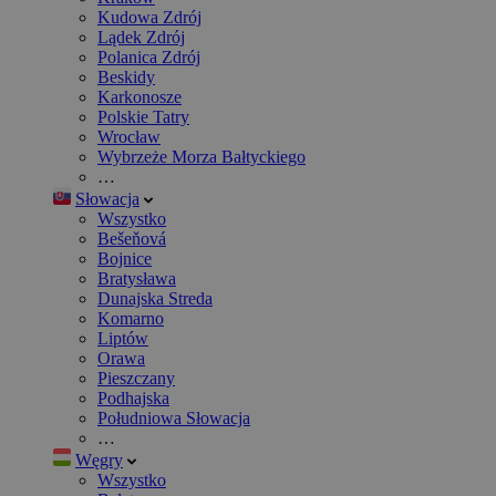
Kudowa Zdrój
Lądek Zdrój
Polanica Zdrój
Beskidy
Karkonosze
Polskie Tatry
Wrocław
Wybrzeże Morza Bałtyckiego
…
Słowacja
Wszystko
Bešeňová
Bojnice
Bratysława
Dunajska Streda
Komarno
Liptów
Orawa
Pieszczany
Podhajska
Południowa Słowacja
…
Węgry
Wszystko