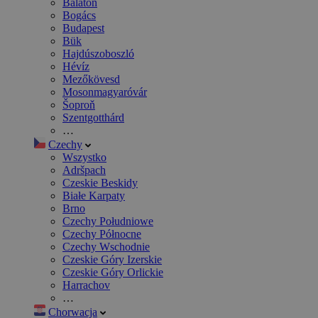
Balaton
Bogács
Budapest
Bük
Hajdúszoboszló
Hévíz
Mezőkövesd
Mosonmagyaróvár
Šoproň
Szentgotthárd
…
Czechy
Wszystko
Adršpach
Czeskie Beskidy
Białe Karpaty
Brno
Czechy Południowe
Czechy Północne
Czechy Wschodnie
Czeskie Góry Izerskie
Czeskie Góry Orlickie
Harrachov
…
Chorwacja