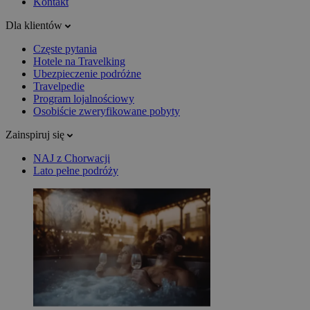
Kontakt
Dla klientów
Częste pytania
Hotele na Travelking
Ubezpieczenie podróżne
Travelpedie
Program lojalnościowy
Osobiście zweryfikowane pobyty
Zainspiruj się
NAJ z Chorwacji
Lato pełne podróży