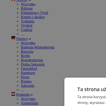
Wszystko
Bibione
Południowy Tyrol
Rimini i okolice
Toskania
Trydent
Umbria
…
Niemcy
Wszystko
Badenia-Wirtembergia
Bawaria
Berlin
Brandenburgia
Dolna Saksonia
Düsseldorf
Hamburg
Hesja
Rujana
Saksonia
Ta strona u
…
Holandia
Ta strona korzyst
Wszystko
strony, wyrażasz
Amsterdam