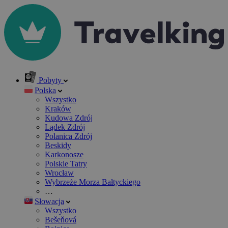
Pobyty
Polska
Wszystko
Kraków
Kudowa Zdrój
Lądek Zdrój
Polanica Zdrój
Beskidy
Karkonosze
Polskie Tatry
Wrocław
Wybrzeże Morza Bałtyckiego
…
Słowacja
Wszystko
Bešeňová