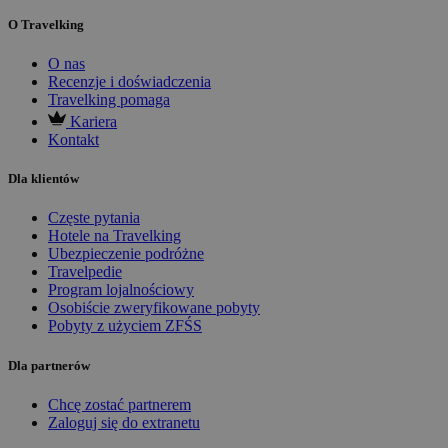
O Travelking
O nas
Recenzje i doświadczenia
Travelking pomaga
Kariera
Kontakt
Dla klientów
Częste pytania
Hotele na Travelking
Ubezpieczenie podróżne
Travelpedie
Program lojalnościowy
Osobiście zweryfikowane pobyty
Pobyty z użyciem ZFŚS
Dla partnerów
Chcę zostać partnerem
Zaloguj się do extranetu