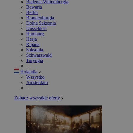
Badenia-Wirtembergia
Bawaria
Berlin
Brandenburgia
Dolna Saksonia
Düsseldorf
Hamburg
Hesja
Rujana
Saksonia
Schwarzwald
Turyngia
…
Holandia
Wszystko
Amsterdam
…
Zobacz wszystkie oferty