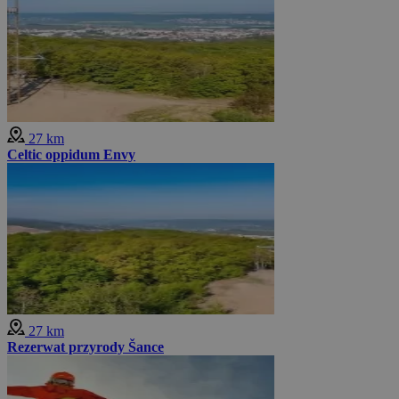
27 km
Celtic oppidum Envy
27 km
Rezerwat przyrody Šance