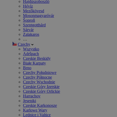
Hajdúszoboszló
Hévíz
Mezőkövesd
Mosonmagyaróvár
Šoproň
Szentgotthárd
Sárvár
Zalakaros
…
Czechy
Wszystko
Adršpach
Czeskie Beskidy
Białe Karpaty
Brno
Czechy Południowe
Czechy Północne
Czechy Wschodnie
Czeskie Góry Izerskie
Czeskie Góry Orlickie
Harrachov
Jeseniki
Czeskie Karkonosze
Karlowe Wary
Lednice i Valtice