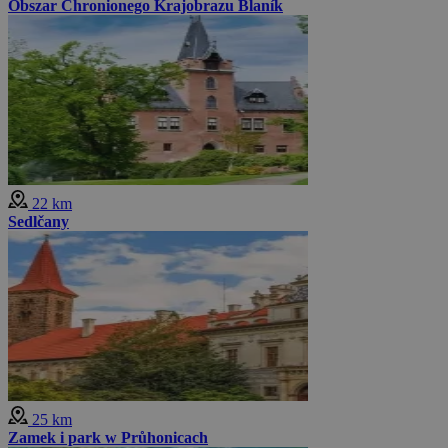
Obszar Chronionego Krajobrazu Blaník
22 km
Sedlčany
25 km
Zamek i park w Průhonicach