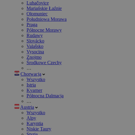
Luhačovice
Mariańskie Łaźnie
Ołomuniec
Południowa Morawa
Praga
Północne Morawy
Rudawy
Slovácko
Valašsko
Vysocina
Znojmo
Środkowe Czechy
…
Chorwacja
Wszystko
Istria
Kvarner
Północna Dalmacja
…
Austria
Wszystko
Alpy
Karyntia
Niskie Taury
Styria