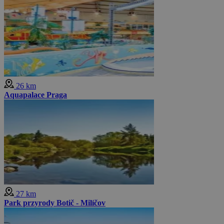
26 km
Aquapalace Praga
27 km
Park przyrody Botič - Milíčov