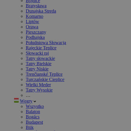
Bojnice
Bratysława
Dunajska Streda
Komarno
Liptów
Orawa
Pieszczany
Podhajska
Południowa Słowacja
Rajeckie Teplice
Słowacki raj
Tatry słowackie
Tatry Bielskie
Tatry Niskie
Trenčianské Teplice
Turczańskie Cieplice
Wielki Meder
Tatry Wysokie
…
Węgry
Wszystko
Balaton
Bogács
Budapest
Bük