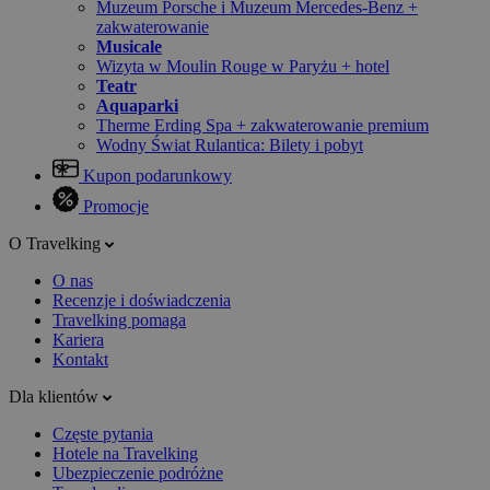
Muzeum Porsche i Muzeum Mercedes-Benz +
zakwaterowanie
Musicale
Wizyta w Moulin Rouge w Paryżu + hotel
Teatr
Aquaparki
Therme Erding Spa + zakwaterowanie premium
Wodny Świat Rulantica: Bilety i pobyt
Kupon podarunkowy
Promocje
O Travelking
O nas
Recenzje i doświadczenia
Travelking pomaga
Kariera
Kontakt
Dla klientów
Częste pytania
Hotele na Travelking
Ubezpieczenie podróżne