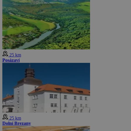
25 km
Posázaví
25 km
Dolní Brezany