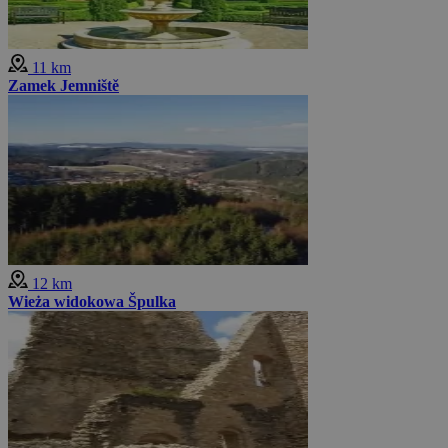
11 km
Zamek Jemniště
12 km
Wieża widokowa Špulka