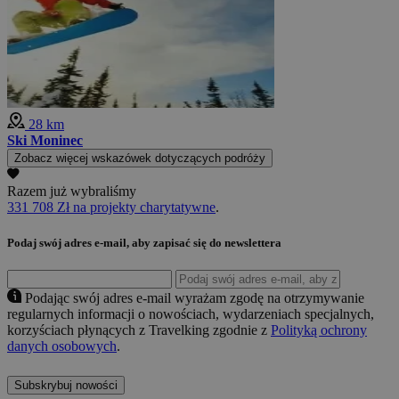
28 km
Ski Moninec
Zobacz więcej wskazówek dotyczących podróży
Razem już wybraliśmy
331 708 Zł na projekty charytatywne
.
Podaj swój adres e-mail, aby zapisać się do newslettera
Podając swój adres e-mail wyrażam zgodę na otrzymywanie
regularnych informacji o nowościach, wydarzeniach specjalnych,
korzyściach płynących z Travelking zgodnie z
Polityką ochrony
danych osobowych
.
Subskrybuj nowości