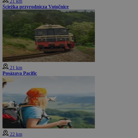
21 km
Ścieżka przyrodnicza Votočnice
21 km
Posázava Pacific
22 km