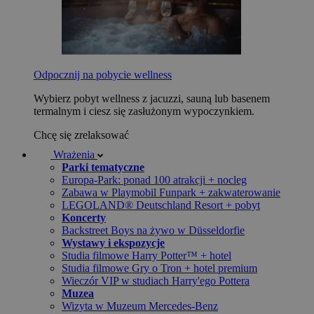
Odpocznij na pobycie wellness
Wybierz pobyt wellness z jacuzzi, sauną lub basenem
termalnym i ciesz się zasłużonym wypoczynkiem.
Chcę się zrelaksować
Wrażenia
Parki tematyczne
Europa-Park: ponad 100 atrakcji + nocleg
Zabawa w Playmobil Funpark + zakwaterowanie
LEGOLAND® Deutschland Resort + pobyt
Koncerty
Backstreet Boys na żywo w Düsseldorfie
Wystawy i ekspozycje
Studia filmowe Harry Potter™ + hotel
Studia filmowe Gry o Tron + hotel premium
Wieczór VIP w studiach Harry'ego Pottera
Muzea
Wizyta w Muzeum Mercedes-Benz