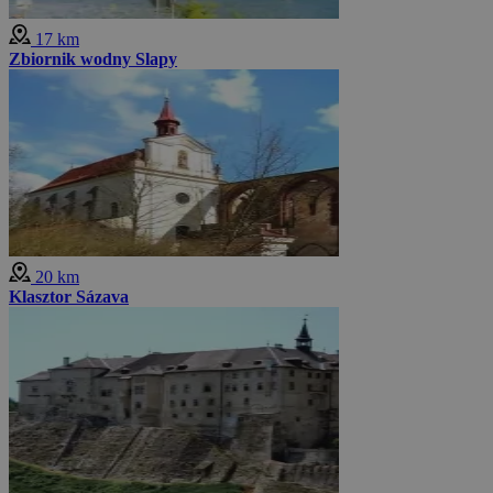
17 km
Zbiornik wodny Slapy
20 km
Klasztor Sázava