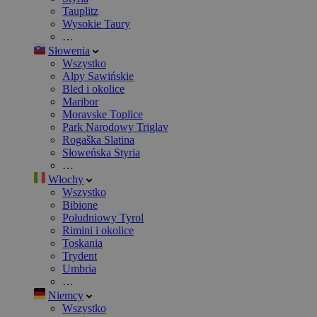
Tauplitz
Wysokie Taury
…
Słowenia
Wszystko
Alpy Sawińskie
Bled i okolice
Maribor
Moravske Toplice
Park Narodowy Triglav
Rogaška Slatina
Słoweńska Styria
…
Włochy
Wszystko
Bibione
Południowy Tyrol
Rimini i okolice
Toskania
Trydent
Umbria
…
Niemcy
Wszystko