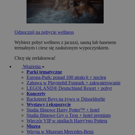
Odpocznij na pobycie wellness
Wybierz pobyt wellness z jacuzzi, sauną lub basenem
termalnym i ciesz się zasłużonym wypoczynkiem.
Chcę się zrelaksować
Wrażenia
Parki tematyczne
Europa-Park: ponad 100 atrakcji + nocleg
Zabawa w Playmobil Funpark + zakwaterowanie
LEGOLAND® Deutschland Resort + pobyt
Koncerty
Backstreet Boys na żywo w Düsseldorfie
Wystawy i ekspozycje
Studia filmowe Harry Potter™ + hotel
Studia filmowe Gry o Tron + hotel premium
Wieczór VIP w studiach Harry'ego Pottera
Muzea
Wizyta w Muzeum Mercedes-Benz