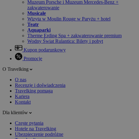
Muzeum Porsche i Muzeum Mercedes-Benz +
zakwaterowanie
Musicale
Wizyta w Moulin Rouge w Paryżu + hotel
Teatr
Aquaparki
Therme Erding Spa + zakwaterowanie premium
Wodny Świat Rulantica: Bilety i pobyt
Kupon podarunkowy
Promocje
O Travelking
O nas
Recenzje i doświadczenia
Travelking pomaga
Kariera
Kontakt
Dla klientów
Częste pytania
Hotele na Travelking
Ubezpieczenie podróżne