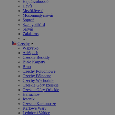
Hajdúszoboszló
Hévíz
Mezőkövesd
Mosonmagyaróvár
Šoproň
Szentgotthárd
Sárvár
Zalakaros
…
Czechy
Wszystko
Adršpach
Czeskie Beskidy
Białe Karpaty
Brno
Czechy Południowe
Czechy Północne
Czechy Wschodnie
Czeskie Góry Izerskie
Czeskie Góry Orlickie
Harrachov
Jeseniki
Czeskie Karkonosze
Karlowe Wary
Lednice i Valtice