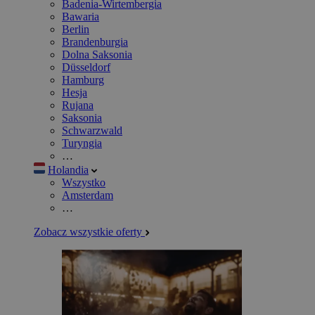
Badenia-Wirtembergia
Bawaria
Berlin
Brandenburgia
Dolna Saksonia
Düsseldorf
Hamburg
Hesja
Rujana
Saksonia
Schwarzwald
Turyngia
…
Holandia
Wszystko
Amsterdam
…
Zobacz wszystkie oferty