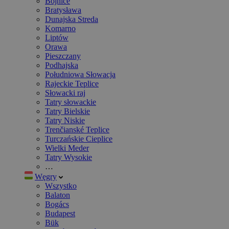
Bojnice
Bratysława
Dunajska Streda
Komarno
Liptów
Orawa
Pieszczany
Podhajska
Południowa Słowacja
Rajeckie Teplice
Słowacki raj
Tatry słowackie
Tatry Bielskie
Tatry Niskie
Trenčianské Teplice
Turczańskie Cieplice
Wielki Meder
Tatry Wysokie
…
Węgry
Wszystko
Balaton
Bogács
Budapest
Bük