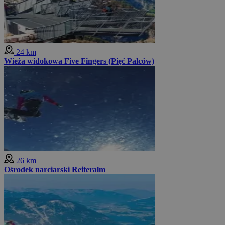
24 km
Wieża widokowa Five Fingers (Pięć Palców)
26 km
Ośrodek narciarski Reiteralm