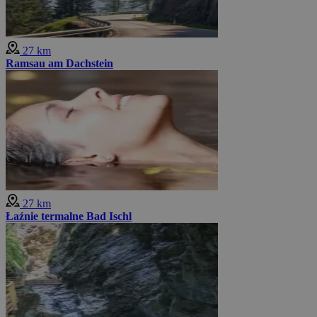
27 km
Ramsau am Dachstein
27 km
Łaźnie termalne Bad Ischl