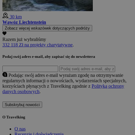
30 km
Wąwóz Liechtenstein
Zobacz więcej wskazówek dotyczących podróży
Razem już wybraliśmy
332 118 Zł na projekty charytatywne
.
Podaj swój adres e-mail, aby zapisać się do newslettera
Podając swój adres e-mail wyrażam zgodę na otrzymywanie
regularnych informacji o nowościach, wydarzeniach specjalnych,
korzyściach płynących z Travelking zgodnie z
Polityką ochrony
danych osobowych
.
Subskrybuj nowości
O Travelking
O nas
Recenzje i doświadczenia