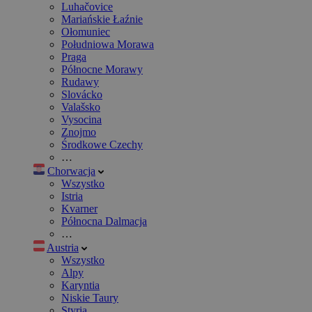
Luhačovice
Mariańskie Łaźnie
Ołomuniec
Południowa Morawa
Praga
Północne Morawy
Rudawy
Slovácko
Valašsko
Vysocina
Znojmo
Środkowe Czechy
…
Chorwacja
Wszystko
Istria
Kvarner
Północna Dalmacja
…
Austria
Wszystko
Alpy
Karyntia
Niskie Taury
Styria