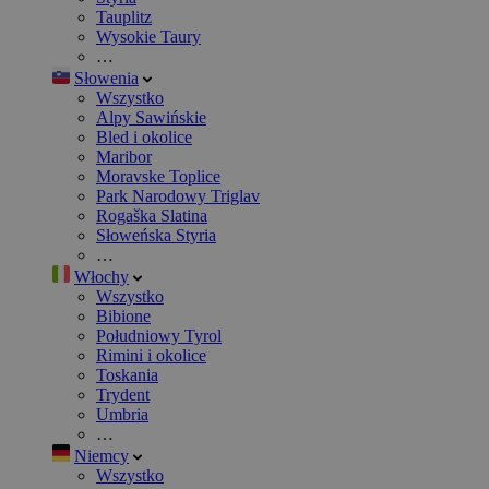
Tauplitz
Wysokie Taury
…
Słowenia
Wszystko
Alpy Sawińskie
Bled i okolice
Maribor
Moravske Toplice
Park Narodowy Triglav
Rogaška Slatina
Słoweńska Styria
…
Włochy
Wszystko
Bibione
Południowy Tyrol
Rimini i okolice
Toskania
Trydent
Umbria
…
Niemcy
Wszystko