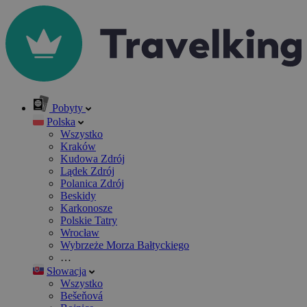
Pobyty
Polska
Wszystko
Kraków
Kudowa Zdrój
Lądek Zdrój
Polanica Zdrój
Beskidy
Karkonosze
Polskie Tatry
Wrocław
Wybrzeże Morza Bałtyckiego
…
Słowacja
Wszystko
Bešeňová