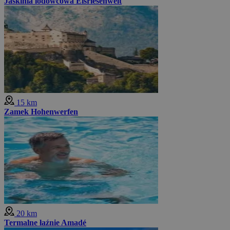
Jaskinia lodowcowa Eisriesenwelt
15 km
Zamek Hohenwerfen
20 km
Termalne łaźnie Amadé