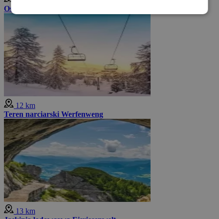
Ośrodek narciarski St. Martin
12 km
Teren narciarski Werfenweng
13 km