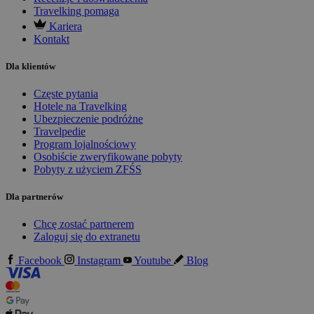
Travelking pomaga
Kariera
Kontakt
Dla klientów
Częste pytania
Hotele na Travelking
Ubezpieczenie podróżne
Travelpedie
Program lojalnościowy
Osobiście zweryfikowane pobyty
Pobyty z użyciem ZFŚS
Dla partnerów
Chcę zostać partnerem
Zaloguj się do extranetu
Facebook
Instagram
Youtube
Blog