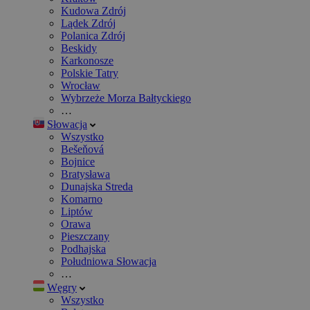
Kudowa Zdrój
Lądek Zdrój
Polanica Zdrój
Beskidy
Karkonosze
Polskie Tatry
Wrocław
Wybrzeże Morza Bałtyckiego
…
Słowacja
Wszystko
Bešeňová
Bojnice
Bratysława
Dunajska Streda
Komarno
Liptów
Orawa
Pieszczany
Podhajska
Południowa Słowacja
…
Węgry
Wszystko