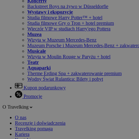
Koncerty
Backstreet Boys na żywo w Düsseldorfie
Wystawy i ekspozycje
Studia filmowe Harry Potter™ + hotel
Studia filmowe Gry o Tron + hotel premium
Wieczór VIP w studiach Harry'ego Pottera
Muzea
Wizyta w Muzeum Mercedes-Benz
Muzeum Porsche i Muzeum Mercedes-Benz + zakwater
Musicale
Wizyta w Moulin Rouge w Paryżu + hotel
Teatr
Aquaparki
Therme Erding Spa + zakwaterowanie premium
Wodny Świat Rulantica: Bilety i pobyt
Kupon podarunkowy
Promocje
O Travelking
O nas
Recenzje i doświadczenia
Travelking pomaga
Kariera