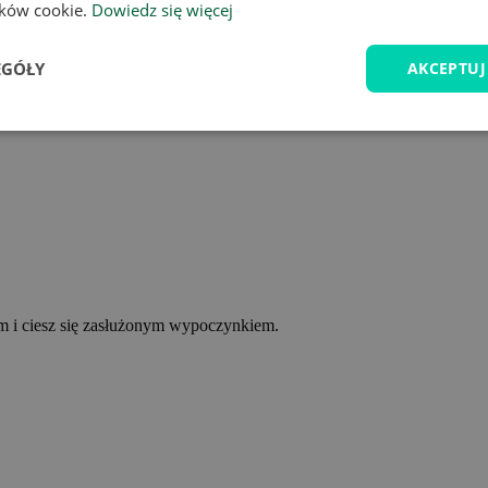
lików cookie.
Dowiedz się więcej
EGÓŁY
AKCEPTUJ
ym i ciesz się zasłużonym wypoczynkiem.