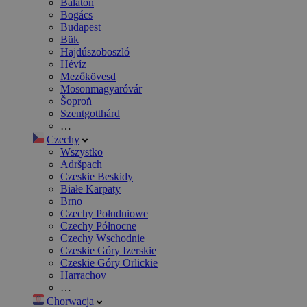
Balaton
Bogács
Budapest
Bük
Hajdúszoboszló
Hévíz
Mezőkövesd
Mosonmagyaróvár
Šoproň
Szentgotthárd
…
Czechy
Wszystko
Adršpach
Czeskie Beskidy
Białe Karpaty
Brno
Czechy Południowe
Czechy Północne
Czechy Wschodnie
Czeskie Góry Izerskie
Czeskie Góry Orlickie
Harrachov
…
Chorwacja