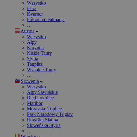
Wszystko
Istria
Kvarner
Północna Dalmacja
…
Austria
Wszystko
Alpy
Karyntia
Niskie Taury
Styria
Tauplitz
Wysokie Taury
…
Słowenia
Wszystko
Alpy Sawińskie
Bled i okolice
Maribor
Moravske Toplice
Park Narodowy Triglav
Rogaška Slatina
Słoweńska Styria
…
Włochy