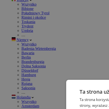
Wszystko
Bibione
Południowy Tyrol
Rimini i okolice
Toskania
Trydent
Umbria
…
Niemcy
Wszystko
Badenia-Wirtembergia
Bawaria
Berlin
Brandenburgia
Dolna Saksonia
Düsseldorf
Hamburg
Hesja
Rujana
Saksonia
Ta strona u
…
Holandia
Ta strona korzyst
Wszystko
strony, wyrażasz
Amsterdam