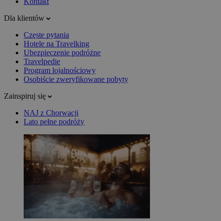
Kontakt
Dla klientów
Częste pytania
Hotele na Travelking
Ubezpieczenie podróżne
Travelpedie
Program lojalnościowy
Osobiście zweryfikowane pobyty
Zainspiruj się
NAJ z Chorwacji
Lato pełne podróży