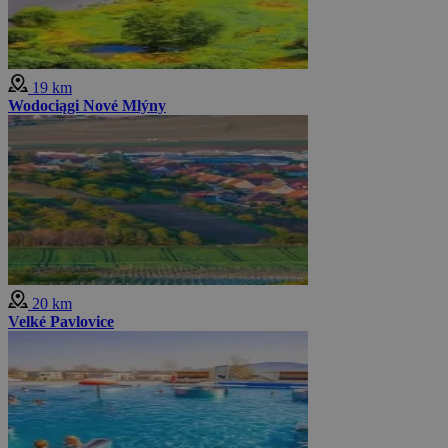
19 km
Wodociągi Nové Mlýny
20 km
Velké Pavlovice