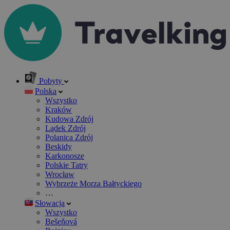
Pobyty
Polska
Wszystko
Kraków
Kudowa Zdrój
Lądek Zdrój
Polanica Zdrój
Beskidy
Karkonosze
Polskie Tatry
Wrocław
Wybrzeże Morza Bałtyckiego
…
Słowacja
Wszystko
Bešeňová