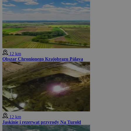
12 km
Obszar Chronionego Krajobrazu Pálava
12 km
Jaskinie i rezerwat przyrody Na Turold