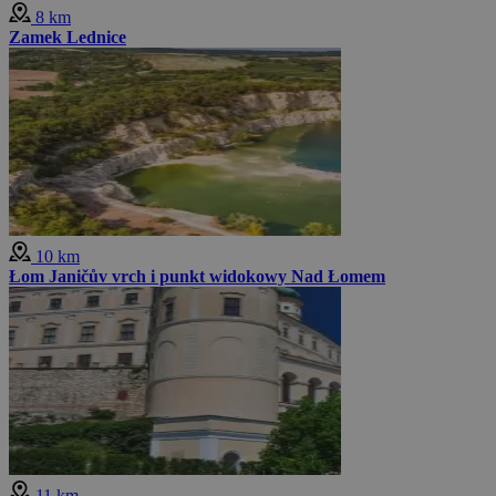
8 km
Zamek Lednice
10 km
Łom Janičův vrch i punkt widokowy Nad Łomem
11 km