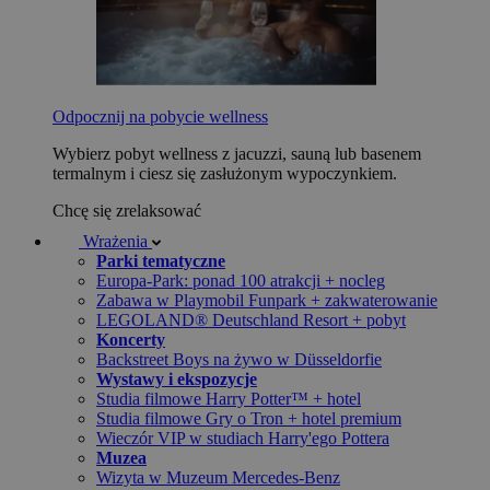
Odpocznij na pobycie wellness
Wybierz pobyt wellness z jacuzzi, sauną lub basenem
termalnym i ciesz się zasłużonym wypoczynkiem.
Chcę się zrelaksować
Wrażenia
Parki tematyczne
Europa-Park: ponad 100 atrakcji + nocleg
Zabawa w Playmobil Funpark + zakwaterowanie
LEGOLAND® Deutschland Resort + pobyt
Koncerty
Backstreet Boys na żywo w Düsseldorfie
Wystawy i ekspozycje
Studia filmowe Harry Potter™ + hotel
Studia filmowe Gry o Tron + hotel premium
Wieczór VIP w studiach Harry'ego Pottera
Muzea
Wizyta w Muzeum Mercedes-Benz