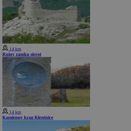
14 km
Ruiny zamku sierot
14 km
Kamienny krąg Klentnice