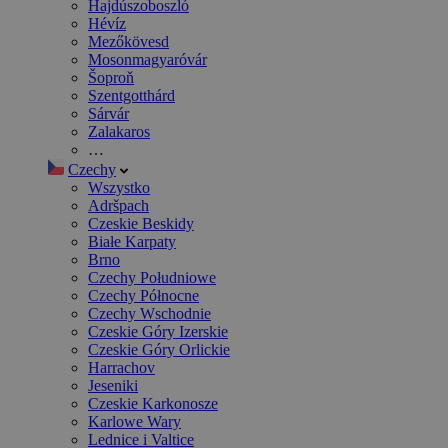
Hajdúszoboszló
Hévíz
Mezőkövesd
Mosonmagyaróvár
Šoproň
Szentgotthárd
Sárvár
Zalakaros
…
Czechy
Wszystko
Adršpach
Czeskie Beskidy
Białe Karpaty
Brno
Czechy Południowe
Czechy Północne
Czechy Wschodnie
Czeskie Góry Izerskie
Czeskie Góry Orlickie
Harrachov
Jeseniki
Czeskie Karkonosze
Karlowe Wary
Lednice i Valtice