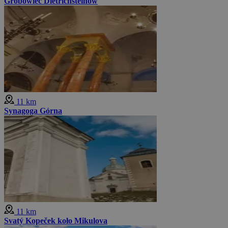
Grobowiec Dietrichsteinów
11 km
Synagoga Górna
11 km
Svatý Kopeček koło Mikulova