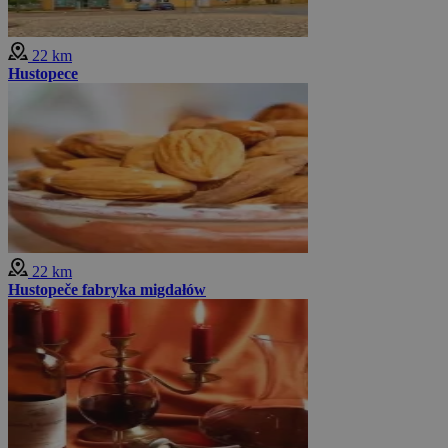
22 km
Hustopece
22 km
Hustopeče fabryka migdałów