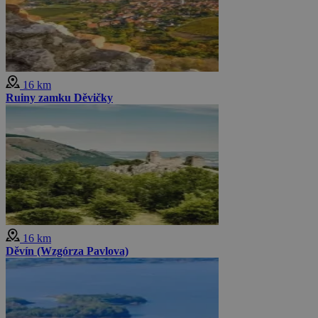
16 km
Ruiny zamku Děvičky
16 km
Děvín (Wzgórza Pavlova)