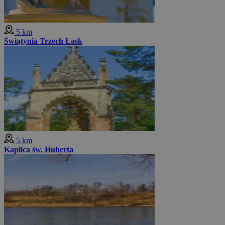
5 km
Świątynia Trzech Łask
5 km
Kaplica św. Huberta