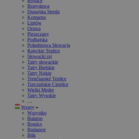
Bojnice
Bratysława
Dunajska Streda
Komarno
Liptów
Orawa
Pieszczany
Podhajska
Południowa Słowacja
Rajeckie Teplice
Słowacki raj
Tatry słowackie
Tatry Bielskie
Tatry Niskie
Trenčianské Teplice
Turczańskie Cieplice
Wielki Meder
Tatry Wysokie
…
Węgry
Wszystko
Balaton
Bogács
Budapest
Bük