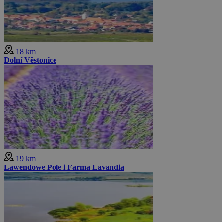
18 km
Dolní Věstonice
19 km
Lawendowe Pole i Farma Lavandia