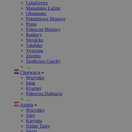
Luhačovice
Mariańskie Łaźnie
Ołomuniec
Południowa Morawa
Praga
Północne Morawy
Rudawy
Slovácko
Valašsko
Vysocina
Znojmo
Środkowe Czechy
…
Chorwacja
Wszystko
Istria
Kvarner
Północna Dalmacja
…
Austria
Wszystko
Alpy
Karyntia
Niskie Taury
Styria