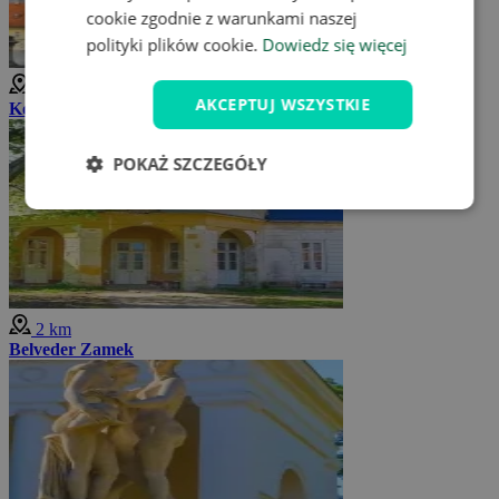
cookie zgodnie z warunkami naszej
polityki plików cookie.
Dowiedz się więcej
1 km
AKCEPTUJ WSZYSTKIE
Kościół Wniebowzięcia Najświętszej Maryi Panny (Valtice)
POKAŻ SZCZEGÓŁY
2 km
Belveder Zamek