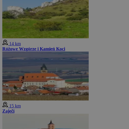
14 km
Różowe Wzgórze i Kamień Koci
15 km
Zaječí