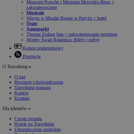
Muzeum Porsche i Muzeum Mercedes-Benz +
zakwaterowanie
Musicale
Wizyta w Moulin Rouge w Paryżu + hotel
Teatr
Aquaparki
Therme Erding Spa + zakwaterowanie premium
Wodny Świat Rulantica: Bilety i pobyt
Kupon podarunkowy
Promocje
O Travelking
O nas
Recenzje i doświadczenia
Travelking pomaga
Kariera
Kontakt
Dla klientów
Częste pytania
Hotele na Travelking
Ubezpieczenie podróżne