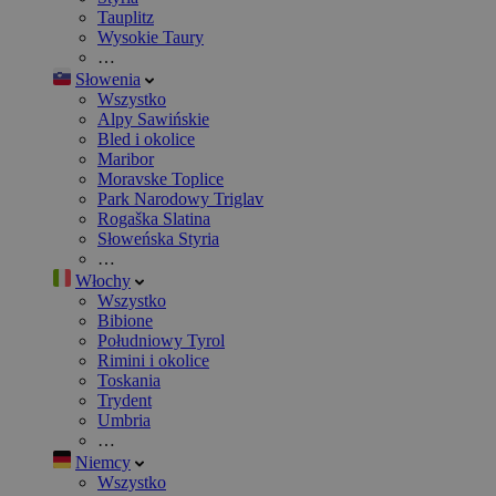
Tauplitz
Wysokie Taury
…
Słowenia
Wszystko
Alpy Sawińskie
Bled i okolice
Maribor
Moravske Toplice
Park Narodowy Triglav
Rogaška Slatina
Słoweńska Styria
…
Włochy
Wszystko
Bibione
Południowy Tyrol
Rimini i okolice
Toskania
Trydent
Umbria
…
Niemcy
Wszystko