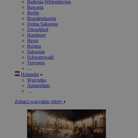
Badenia-Wirtembergia
Bawaria
Berlin
Brandenburgia
Dolna Saksonia
Düsseldorf
Hamburg
Hesja
Rujana
Saksonia
Schwarzwald
Turyngia
…
Holandia
Wszystko
Amsterdam
…
Zobacz wszystkie oferty