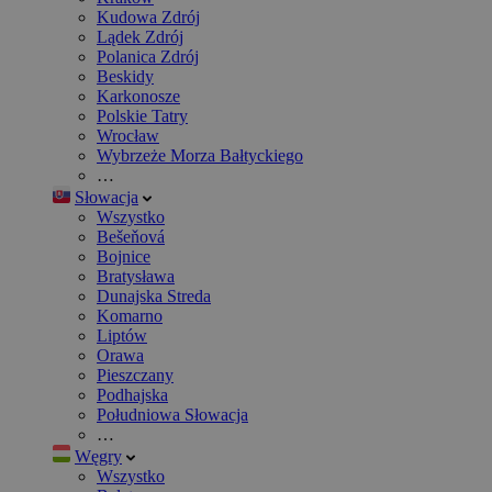
Kudowa Zdrój
Lądek Zdrój
Polanica Zdrój
Beskidy
Karkonosze
Polskie Tatry
Wrocław
Wybrzeże Morza Bałtyckiego
…
Słowacja
Wszystko
Bešeňová
Bojnice
Bratysława
Dunajska Streda
Komarno
Liptów
Orawa
Pieszczany
Podhajska
Południowa Słowacja
…
Węgry
Wszystko