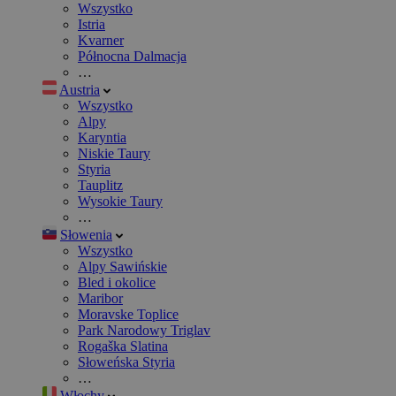
Wszystko
Istria
Kvarner
Północna Dalmacja
…
Austria
Wszystko
Alpy
Karyntia
Niskie Taury
Styria
Tauplitz
Wysokie Taury
…
Słowenia
Wszystko
Alpy Sawińskie
Bled i okolice
Maribor
Moravske Toplice
Park Narodowy Triglav
Rogaška Slatina
Słoweńska Styria
…
Włochy