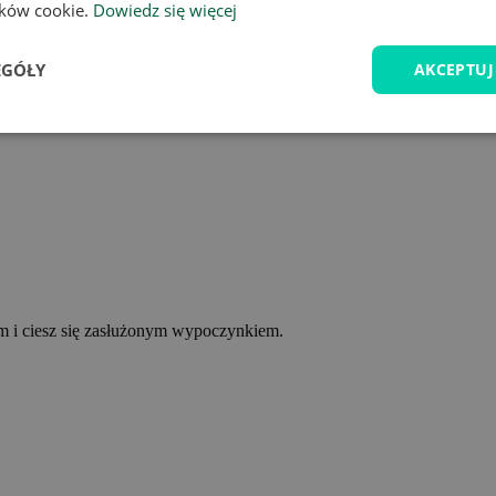
lików cookie.
Dowiedz się więcej
EGÓŁY
AKCEPTUJ
ym i ciesz się zasłużonym wypoczynkiem.