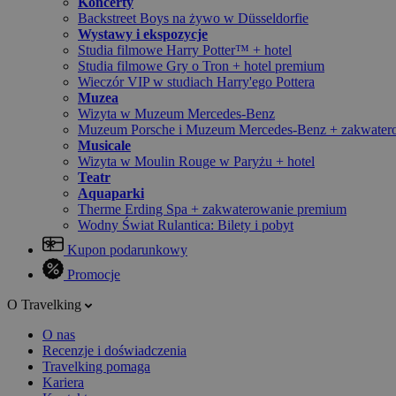
Koncerty
Backstreet Boys na żywo w Düsseldorfie
Wystawy i ekspozycje
Studia filmowe Harry Potter™ + hotel
Studia filmowe Gry o Tron + hotel premium
Wieczór VIP w studiach Harry'ego Pottera
Muzea
Wizyta w Muzeum Mercedes-Benz
Muzeum Porsche i Muzeum Mercedes-Benz + zakwater
Musicale
Wizyta w Moulin Rouge w Paryżu + hotel
Teatr
Aquaparki
Therme Erding Spa + zakwaterowanie premium
Wodny Świat Rulantica: Bilety i pobyt
Kupon podarunkowy
Promocje
O Travelking
O nas
Recenzje i doświadczenia
Travelking pomaga
Kariera