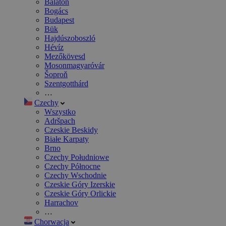
Balaton
Bogács
Budapest
Bük
Hajdúszoboszló
Hévíz
Mezőkövesd
Mosonmagyaróvár
Šoproň
Szentgotthárd
…
Czechy
Wszystko
Adršpach
Czeskie Beskidy
Białe Karpaty
Brno
Czechy Południowe
Czechy Północne
Czechy Wschodnie
Czeskie Góry Izerskie
Czeskie Góry Orlickie
Harrachov
…
Chorwacja