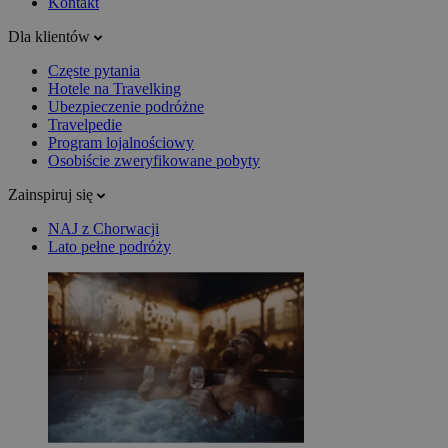
Kontakt
Dla klientów
Częste pytania
Hotele na Travelking
Ubezpieczenie podróżne
Travelpedie
Program lojalnościowy
Osobiście zweryfikowane pobyty
Zainspiruj się
NAJ z Chorwacji
Lato pełne podróży