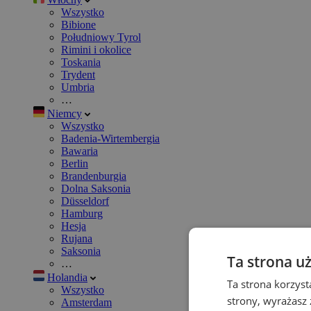
Wszystko
Bibione
Południowy Tyrol
Rimini i okolice
Toskania
Trydent
Umbria
…
Niemcy
Wszystko
Badenia-Wirtembergia
Bawaria
Berlin
Brandenburgia
Dolna Saksonia
Düsseldorf
Hamburg
Hesja
Rujana
Saksonia
Ta strona u
…
Holandia
Ta strona korzyst
Wszystko
strony, wyrażasz
Amsterdam