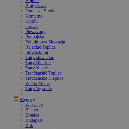
Bojnice
Bratysława
Dunajska Streda
Komarno
Liptów
Orawa
Pieszczany
Podhajska
Południowa Słowacja
Rajeckie Teplice
Słowacki raj
Tatry słowackie
Tatry Bielskie
Tatry Niskie
Trenčianské Teplice
Turczańskie Cieplice
Wielki Meder
Tatry Wysokie
…
Węgry
Wszystko
Balaton
Bogács
Budapest
Bük