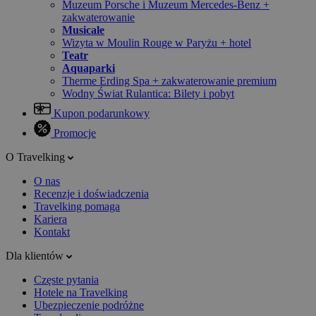
Muzeum Porsche i Muzeum Mercedes-Benz +
zakwaterowanie
Musicale
Wizyta w Moulin Rouge w Paryżu + hotel
Teatr
Aquaparki
Therme Erding Spa + zakwaterowanie premium
Wodny Świat Rulantica: Bilety i pobyt
Kupon podarunkowy
Promocje
O Travelking
O nas
Recenzje i doświadczenia
Travelking pomaga
Kariera
Kontakt
Dla klientów
Częste pytania
Hotele na Travelking
Ubezpieczenie podróżne