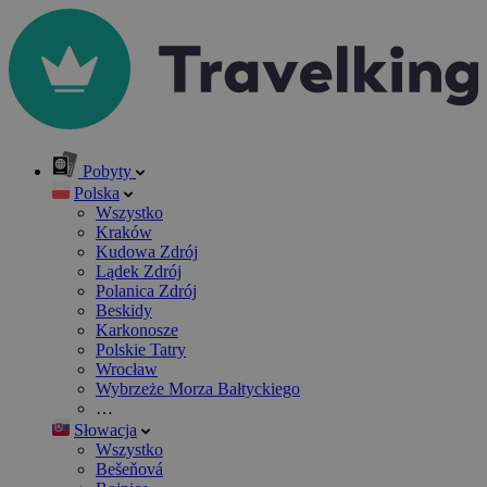
Pobyty
Polska
Wszystko
Kraków
Kudowa Zdrój
Lądek Zdrój
Polanica Zdrój
Beskidy
Karkonosze
Polskie Tatry
Wrocław
Wybrzeże Morza Bałtyckiego
…
Słowacja
Wszystko
Bešeňová