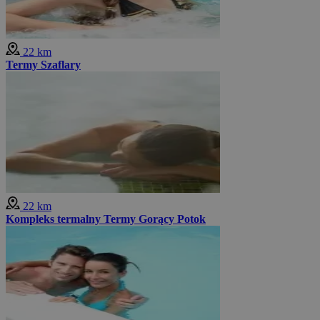
22 km
Termy Szaflary
22 km
Kompleks termalny Termy Gorący Potok