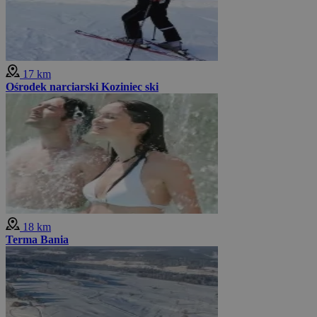
17 km
Ośrodek narciarski Koziniec ski
18 km
Terma Bania