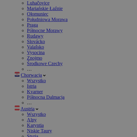
Luhačovice
Mariańskie Łaźnie
Ołomuniec
Południowa Morawa
Praga
Północne Morawy
Rudawy
Slovácko
Valašsko
Vysocina
Znojmo
Środkowe Czechy
…
Chorwacja
Wszystko
Istria
Kvarner
Północna Dalmacja
…
Austria
Wszystko
Alpy
Karyntia
Niskie Taury
Styria