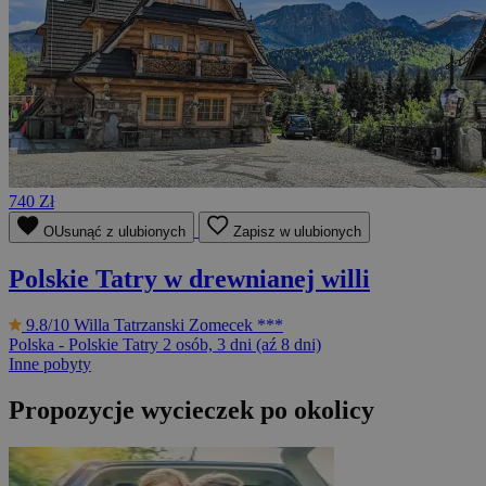
740 Zł
OUsunąć z ulubionych
Zapisz w ulubionych
Polskie Tatry w drewnianej willi
9.8/10
Willa Tatrzanski Zomecek ***
Polska - Polskie Tatry
2 osób, 3 dni (aź 8 dni)
Inne pobyty
Propozycje wycieczek po okolicy