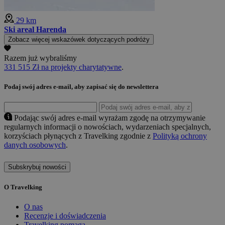
29 km
Ski areal Harenda
Zobacz więcej wskazówek dotyczących podróży
Razem już wybraliśmy
331 515 Zł na projekty charytatywne
.
Podaj swój adres e-mail, aby zapisać się do newslettera
Podając swój adres e-mail wyrażam zgodę na otrzymywanie
regularnych informacji o nowościach, wydarzeniach specjalnych,
korzyściach płynących z Travelking zgodnie z
Polityką ochrony
danych osobowych
.
Subskrybuj nowości
O Travelking
O nas
Recenzje i doświadczenia
Travelking pomaga