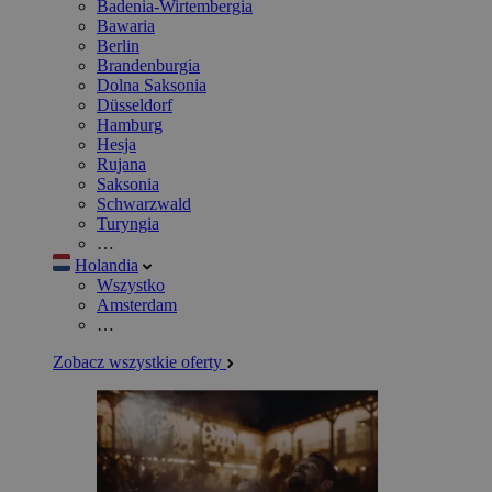
Badenia-Wirtembergia
Bawaria
Berlin
Brandenburgia
Dolna Saksonia
Düsseldorf
Hamburg
Hesja
Rujana
Saksonia
Schwarzwald
Turyngia
…
Holandia
Wszystko
Amsterdam
…
Zobacz wszystkie oferty