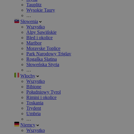
Tauplitz
Wysokie Taury
…
Słowenia
Wszystko
Alpy Sawińskie
Bled i okolice
Maribor
Moravske Toplice
Park Narodowy Triglav
Rogaška Slatina
Słoweńska Styria
…
Włochy
Wszystko
Bibione
Południowy Tyrol
Rimini i okolice
Toskania
Trydent
Umbria
…
Niemcy
Wszystko