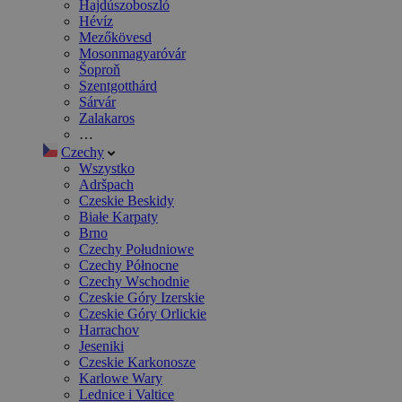
Hajdúszoboszló
Hévíz
Mezőkövesd
Mosonmagyaróvár
Šoproň
Szentgotthárd
Sárvár
Zalakaros
…
Czechy
Wszystko
Adršpach
Czeskie Beskidy
Białe Karpaty
Brno
Czechy Południowe
Czechy Północne
Czechy Wschodnie
Czeskie Góry Izerskie
Czeskie Góry Orlickie
Harrachov
Jeseniki
Czeskie Karkonosze
Karlowe Wary
Lednice i Valtice