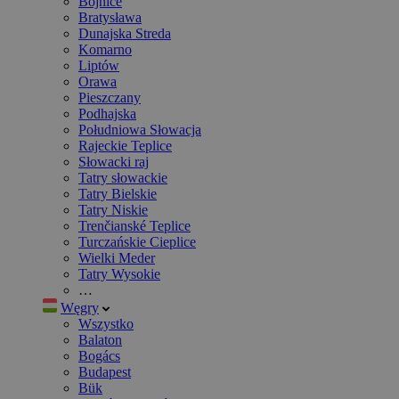
Bojnice
Bratysława
Dunajska Streda
Komarno
Liptów
Orawa
Pieszczany
Podhajska
Południowa Słowacja
Rajeckie Teplice
Słowacki raj
Tatry słowackie
Tatry Bielskie
Tatry Niskie
Trenčianské Teplice
Turczańskie Cieplice
Wielki Meder
Tatry Wysokie
…
Węgry
Wszystko
Balaton
Bogács
Budapest
Bük