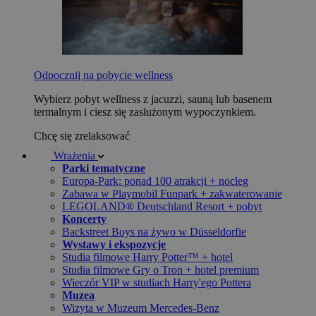
Odpocznij na pobycie wellness
Wybierz pobyt wellness z jacuzzi, sauną lub basenem
termalnym i ciesz się zasłużonym wypoczynkiem.
Chcę się zrelaksować
Wrażenia
Parki tematyczne
Europa-Park: ponad 100 atrakcji + nocleg
Zabawa w Playmobil Funpark + zakwaterowanie
LEGOLAND® Deutschland Resort + pobyt
Koncerty
Backstreet Boys na żywo w Düsseldorfie
Wystawy i ekspozycje
Studia filmowe Harry Potter™ + hotel
Studia filmowe Gry o Tron + hotel premium
Wieczór VIP w studiach Harry'ego Pottera
Muzea
Wizyta w Muzeum Mercedes-Benz