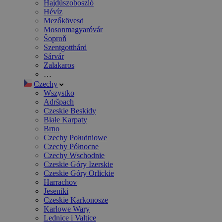
Hajdúszoboszló
Hévíz
Mezőkövesd
Mosonmagyaróvár
Šoproň
Szentgotthárd
Sárvár
Zalakaros
…
Czechy
Wszystko
Adršpach
Czeskie Beskidy
Białe Karpaty
Brno
Czechy Południowe
Czechy Północne
Czechy Wschodnie
Czeskie Góry Izerskie
Czeskie Góry Orlickie
Harrachov
Jeseniki
Czeskie Karkonosze
Karlowe Wary
Lednice i Valtice