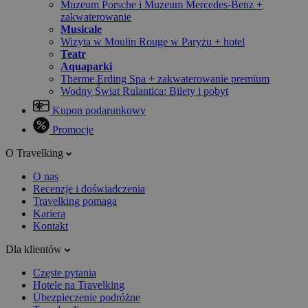
Muzeum Porsche i Muzeum Mercedes-Benz +
zakwaterowanie
Musicale
Wizyta w Moulin Rouge w Paryżu + hotel
Teatr
Aquaparki
Therme Erding Spa + zakwaterowanie premium
Wodny Świat Rulantica: Bilety i pobyt
Kupon podarunkowy
Promocje
O Travelking
O nas
Recenzje i doświadczenia
Travelking pomaga
Kariera
Kontakt
Dla klientów
Częste pytania
Hotele na Travelking
Ubezpieczenie podróżne