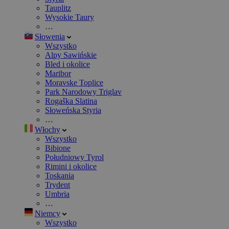
Tauplitz
Wysokie Taury
…
Słowenia
Wszystko
Alpy Sawińskie
Bled i okolice
Maribor
Moravske Toplice
Park Narodowy Triglav
Rogaška Slatina
Słoweńska Styria
…
Włochy
Wszystko
Bibione
Południowy Tyrol
Rimini i okolice
Toskania
Trydent
Umbria
…
Niemcy
Wszystko