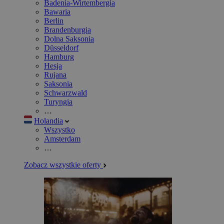
Badenia-Wirtembergia
Bawaria
Berlin
Brandenburgia
Dolna Saksonia
Düsseldorf
Hamburg
Hesja
Rujana
Saksonia
Schwarzwald
Turyngia
…
Holandia
Wszystko
Amsterdam
…
Zobacz wszystkie oferty