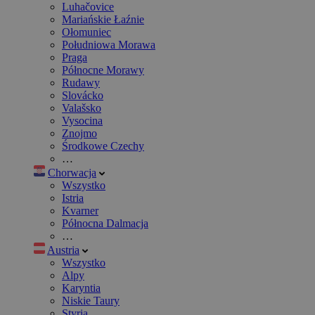
Luhačovice
Mariańskie Łaźnie
Ołomuniec
Południowa Morawa
Praga
Północne Morawy
Rudawy
Slovácko
Valašsko
Vysocina
Znojmo
Środkowe Czechy
…
Chorwacja
Wszystko
Istria
Kvarner
Północna Dalmacja
…
Austria
Wszystko
Alpy
Karyntia
Niskie Taury
Styria