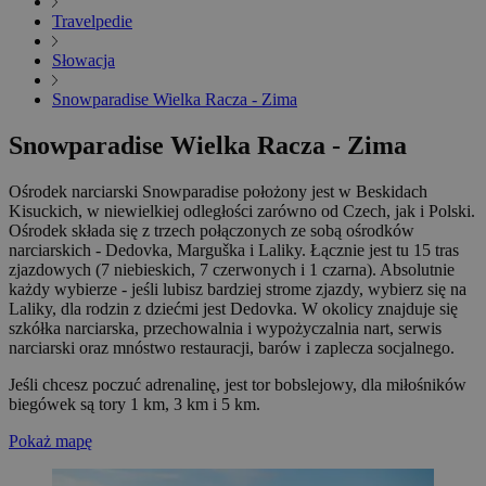
Travelpedie
Słowacja
Snowparadise Wielka Racza - Zima
Snowparadise Wielka Racza - Zima
Ośrodek narciarski Snowparadise położony jest w Beskidach
Kisuckich, w niewielkiej odległości zarówno od Czech, jak i Polski.
Ośrodek składa się z trzech połączonych ze sobą ośrodków
narciarskich - Dedovka, Marguška i Laliky. Łącznie jest tu 15 tras
zjazdowych (7 niebieskich, 7 czerwonych i 1 czarna). Absolutnie
każdy wybierze - jeśli lubisz bardziej strome zjazdy, wybierz się na
Laliky, dla rodzin z dziećmi jest Dedovka. W okolicy znajduje się
szkółka narciarska, przechowalnia i wypożyczalnia nart, serwis
narciarski oraz mnóstwo restauracji, barów i zaplecza socjalnego.
Jeśli chcesz poczuć adrenalinę, jest tor bobslejowy, dla miłośników
biegówek są tory 1 km, 3 km i 5 km.
Pokaż mapę