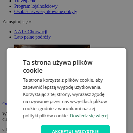
Travelpedie
Program lojalnościowy
Osobiście zweryfikowane pobyty
Zainspiruj się
NAJ z Chorwacji
Lato pełne podróży
Ta strona używa plików
cookie
Ta strona korzysta z plików cookie, aby
zapewnić lepszą wygodę użytkowania.
Korzystając z tej strony, wyrażasz zgodę
na używanie przez nas wszystkich plików
Odpocznij na pobycie wellness
cookie zgodnie z warunkami naszej
Wybierz pobyt wellness z jacuzzi, sauną lub basenem termalnym i
polityki plików cookie.
Dowiedz się więcej
ciesz się zasłużonym wypoczynkiem.
Chcę się zrelaksować
AKCEPTUJ WSZYSTKIE