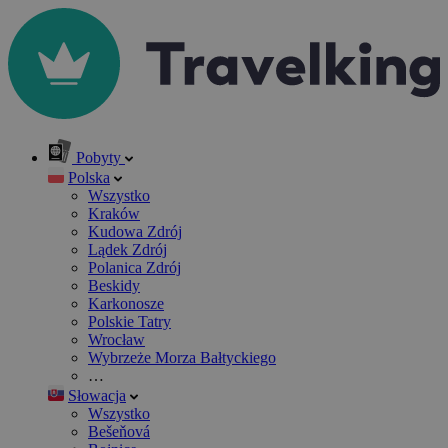
Pobyty
Polska
Wszystko
Kraków
Kudowa Zdrój
Lądek Zdrój
Polanica Zdrój
Beskidy
Karkonosze
Polskie Tatry
Wrocław
Wybrzeże Morza Bałtyckiego
…
Słowacja
Wszystko
Bešeňová