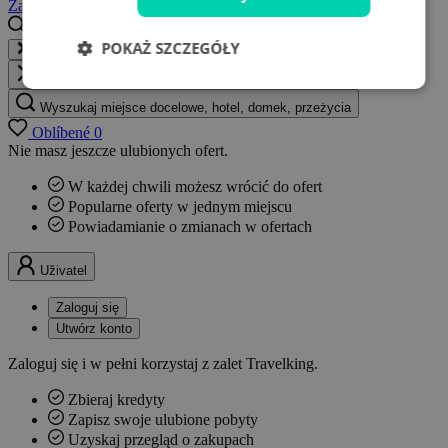
Zaloguj się
Utwórz konto
POKAŻ SZCZEGÓŁY
Wyszukaj miejsce docelowe, hotel, domek, przeżycia...
Zamknij
Wyszukaj miejsce docelowe, hotel, domek, przeżycia
Oblíbené
0
Nie masz jeszcze ulubionych ofert.
W każdej chwili możesz wrócić do ofert
Popularne oferty w jednym miejscu
Powiadamianie o zmianach w ofertach
Uživatel
Zaloguj się
Utwórz konto
Zaloguj się i w pełni korzystaj z zalet Travelking.
Zbieraj kredyty
Zapisz swoje ulubione pobyty
Uzyskaj przegląd o zakupach