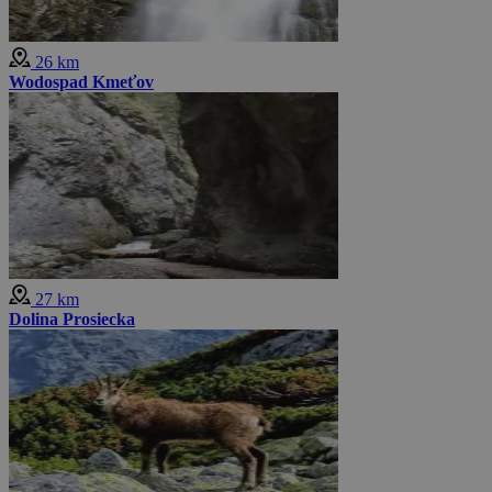
26 km
Wodospad Kmeťov
27 km
Dolina Prosiecka