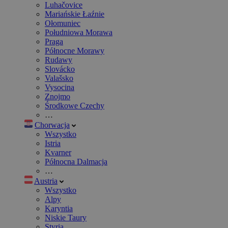
Luhačovice
Mariańskie Łaźnie
Ołomuniec
Południowa Morawa
Praga
Północne Morawy
Rudawy
Slovácko
Valašsko
Vysocina
Znojmo
Środkowe Czechy
…
Chorwacja
Wszystko
Istria
Kvarner
Północna Dalmacja
…
Austria
Wszystko
Alpy
Karyntia
Niskie Taury
Styria