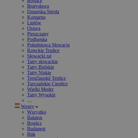
Bojnice
Bratysława
Dunajska Streda
Komarno
Liptów
Orawa
Pieszczany
Podhajska
Południowa Słowacja
Rajeckie Teplice
Słowacki raj
Tatry słowackie
Tatry Bielskie
Tatry Niskie
Trenčianské Teplice
Turczańskie Cieplice
Wielki Meder
Tatry Wysokie
…
Węgry
Wszystko
Balaton
Bogács
Budapest
Bük