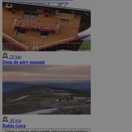
29 km
Dom do góry nogami
30 km
Babia Góra
Zobacz więcej wskazówek dotyczących podróży