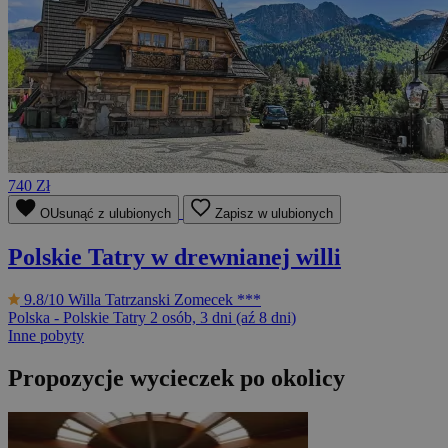
740 Zł
OUsunąć z ulubionych
Zapisz w ulubionych
Polskie Tatry w drewnianej willi
9.8/10
Willa Tatrzanski Zomecek ***
Polska - Polskie Tatry
2 osób, 3 dni (aź 8 dni)
Inne pobyty
Propozycje wycieczek po okolicy