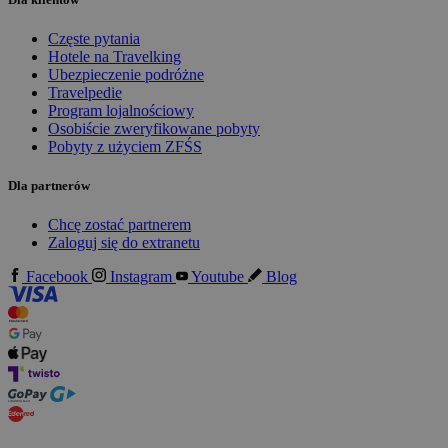
Częste pytania
Hotele na Travelking
Ubezpieczenie podróżne
Travelpedie
Program lojalnościowy
Osobiście zweryfikowane pobyty
Pobyty z użyciem ZFŚS
Dla partnerów
Chcę zostać partnerem
Zaloguj się do extranetu
Facebook
Instagram
Youtube
Blog