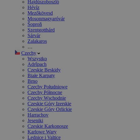
Hajdúszoboszló
Hévíz
Mezőkövesd
Mosonmagyaróvár
Šoproň
Szentgotthárd
Sárvár
Zalakaros
…
Czechy
Wszystko
Adršpach
Czeskie Beskidy
Białe Karpaty
Brno
Czechy Południowe
Czechy Północne
Czechy Wschodnie
Czeskie Góry Izerskie
Czeskie Góry Orlickie
Harrachov
Jeseniki
Czeskie Karkonosze
Karlowe Wary
Lednice i Valtice