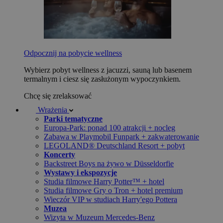
Odpocznij na pobycie wellness
Wybierz pobyt wellness z jacuzzi, sauną lub basenem
termalnym i ciesz się zasłużonym wypoczynkiem.
Chcę się zrelaksować
Wrażenia
Parki tematyczne
Europa-Park: ponad 100 atrakcji + nocleg
Zabawa w Playmobil Funpark + zakwaterowanie
LEGOLAND® Deutschland Resort + pobyt
Koncerty
Backstreet Boys na żywo w Düsseldorfie
Wystawy i ekspozycje
Studia filmowe Harry Potter™ + hotel
Studia filmowe Gry o Tron + hotel premium
Wieczór VIP w studiach Harry'ego Pottera
Muzea
Wizyta w Muzeum Mercedes-Benz