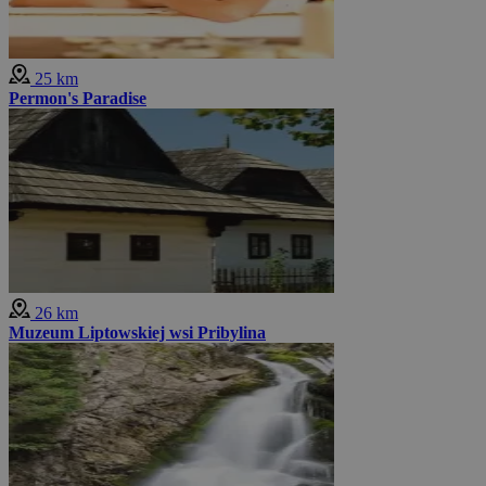
25 km
Permon's Paradise
26 km
Muzeum Liptowskiej wsi Pribylina