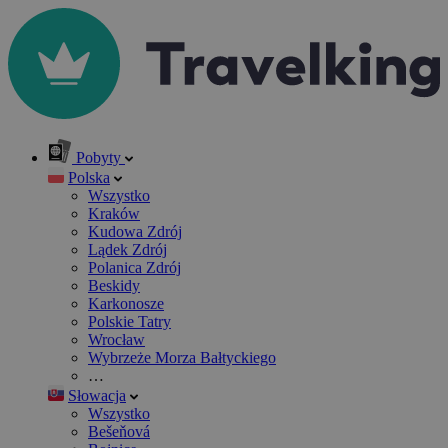
Pobyty
Polska
Wszystko
Kraków
Kudowa Zdrój
Lądek Zdrój
Polanica Zdrój
Beskidy
Karkonosze
Polskie Tatry
Wrocław
Wybrzeże Morza Bałtyckiego
…
Słowacja
Wszystko
Bešeňová