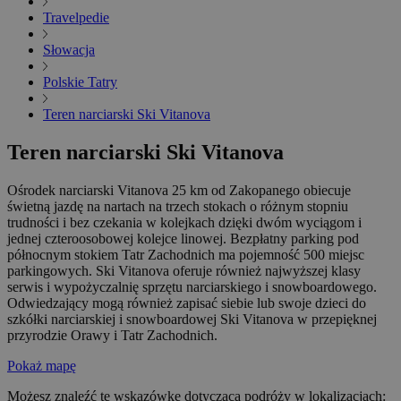
Travelpedie
Słowacja
Polskie Tatry
Teren narciarski Ski Vitanova
Teren narciarski Ski Vitanova
Ośrodek narciarski Vitanova 25 km od Zakopanego obiecuje
świetną jazdę na nartach na trzech stokach o różnym stopniu
trudności i bez czekania w kolejkach dzięki dwóm wyciągom i
jednej czteroosobowej kolejce linowej. Bezpłatny parking pod
północnym stokiem Tatr Zachodnich ma pojemność 500 miejsc
parkingowych. Ski Vitanova oferuje również najwyższej klasy
serwis i wypożyczalnię sprzętu narciarskiego i snowboardowego.
Odwiedzający mogą również zapisać siebie lub swoje dzieci do
szkółki narciarskiej i snowboardowej Ski Vitanova w przepięknej
przyrodzie Orawy i Tatr Zachodnich.
Pokaż mapę
Możesz znaleźć tę wskazówkę dotyczącą podróży w lokalizacjach: