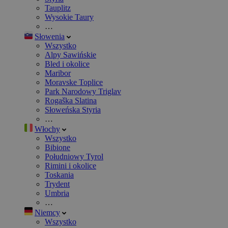
Tauplitz
Wysokie Taury
…
Słowenia
Wszystko
Alpy Sawińskie
Bled i okolice
Maribor
Moravske Toplice
Park Narodowy Triglav
Rogaška Slatina
Słoweńska Styria
…
Włochy
Wszystko
Bibione
Południowy Tyrol
Rimini i okolice
Toskania
Trydent
Umbria
…
Niemcy
Wszystko