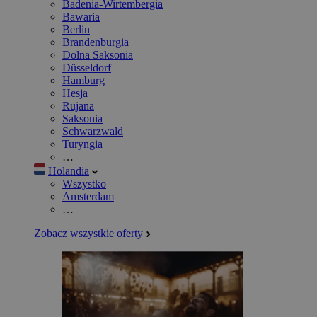
Badenia-Wirtembergia
Bawaria
Berlin
Brandenburgia
Dolna Saksonia
Düsseldorf
Hamburg
Hesja
Rujana
Saksonia
Schwarzwald
Turyngia
…
Holandia
Wszystko
Amsterdam
…
Zobacz wszystkie oferty