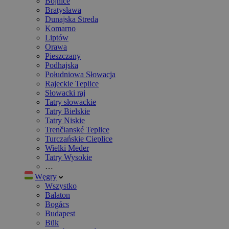
Bojnice
Bratysława
Dunajska Streda
Komarno
Liptów
Orawa
Pieszczany
Podhajska
Południowa Słowacja
Rajeckie Teplice
Słowacki raj
Tatry słowackie
Tatry Bielskie
Tatry Niskie
Trenčianské Teplice
Turczańskie Cieplice
Wielki Meder
Tatry Wysokie
…
Węgry
Wszystko
Balaton
Bogács
Budapest
Bük