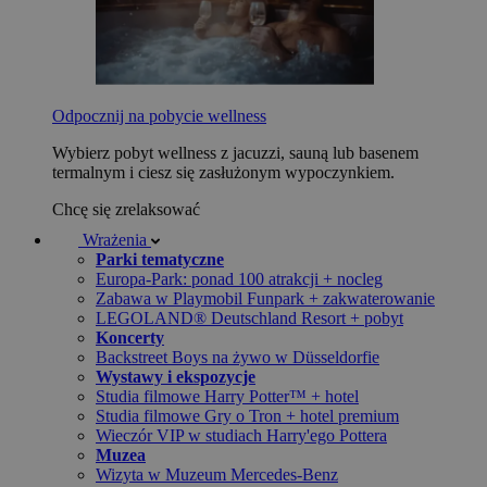
Odpocznij na pobycie wellness
Wybierz pobyt wellness z jacuzzi, sauną lub basenem
termalnym i ciesz się zasłużonym wypoczynkiem.
Chcę się zrelaksować
Wrażenia
Parki tematyczne
Europa-Park: ponad 100 atrakcji + nocleg
Zabawa w Playmobil Funpark + zakwaterowanie
LEGOLAND® Deutschland Resort + pobyt
Koncerty
Backstreet Boys na żywo w Düsseldorfie
Wystawy i ekspozycje
Studia filmowe Harry Potter™ + hotel
Studia filmowe Gry o Tron + hotel premium
Wieczór VIP w studiach Harry'ego Pottera
Muzea
Wizyta w Muzeum Mercedes-Benz