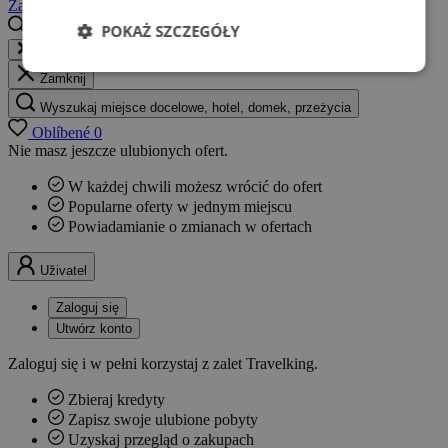
Zaloguj się
Utwórz konto
POKAŻ SZCZEGÓŁY
Wyszukaj miejsce docelowe, hotel, domek, przeżycia...
Zamknij
Wyszukaj miejsce docelowe, hotel, domek, przeżycia
Oblíbené
0
Nie masz jeszcze ulubionych ofert.
W każdej chwili możesz wrócić do ofert
Popularne oferty w jednym miejscu
Powiadamianie o zmianach w ofertach
Uživatel
Zaloguj się
Utwórz konto
Zaloguj się i w pełni korzystaj z zalet Travelking.
Zbieraj kredyty
Zapisz swoje ulubione pobyty
Uzyskaj przegląd o zakupach