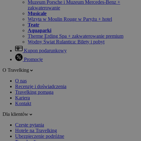
Muzeum Porsche i Muzeum Mercedes-Benz +
zakwaterowanie
Musicale
Wizyta w Moulin Rouge w Paryżu + hotel
Teatr
Aquaparki
Therme Erding Spa + zakwaterowanie premium
Wodny Świat Rulantica: Bilety i pobyt
Kupon podarunkowy
Promocje
O Travelking
O nas
Recenzje i doświadczenia
Travelking pomaga
Kariera
Kontakt
Dla klientów
Częste pytania
Hotele na Travelking
Ubezpieczenie podróżne