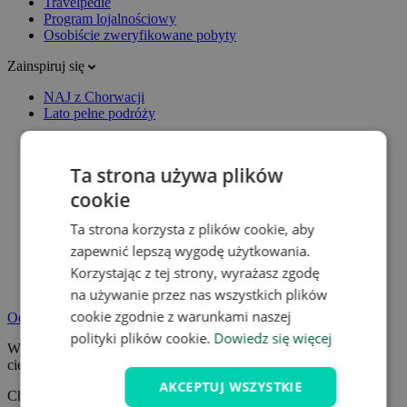
Travelpedie
Program lojalnościowy
Osobiście zweryfikowane pobyty
Zainspiruj się
NAJ z Chorwacji
Lato pełne podróży
Ta strona używa plików
cookie
Ta strona korzysta z plików cookie, aby
zapewnić lepszą wygodę użytkowania.
Korzystając z tej strony, wyrażasz zgodę
na używanie przez nas wszystkich plików
cookie zgodnie z warunkami naszej
Odpocznij na pobycie wellness
polityki plików cookie.
Dowiedz się więcej
Wybierz pobyt wellness z jacuzzi, sauną lub basenem termalnym i
ciesz się zasłużonym wypoczynkiem.
AKCEPTUJ WSZYSTKIE
Chcę się zrelaksować