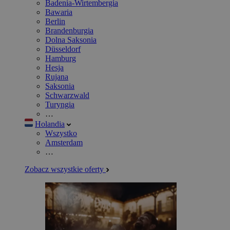
Badenia-Wirtembergia
Bawaria
Berlin
Brandenburgia
Dolna Saksonia
Düsseldorf
Hamburg
Hesja
Rujana
Saksonia
Schwarzwald
Turyngia
…
Holandia
Wszystko
Amsterdam
…
Zobacz wszystkie oferty