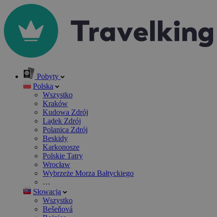
Pobyty
Polska
Wszystko
Kraków
Kudowa Zdrój
Lądek Zdrój
Polanica Zdrój
Beskidy
Karkonosze
Polskie Tatry
Wrocław
Wybrzeże Morza Bałtyckiego
…
Słowacja
Wszystko
Bešeňová