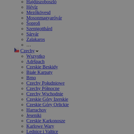
Hajdúszoboszló
Hévíz
Mezőkövesd
Mosonmagyaróvár
Šoproň
Szentgotthárd
Sárvár
Zalakaros
…
Czechy
Wszystko
Adršpach
Czeskie Beskidy
Białe Karpaty
Brno
Czechy Południowe
Czechy Północne
Czechy Wschodnie
Czeskie Góry Izerskie
Czeskie Góry Orlickie
Harrachov
Jeseniki
Czeskie Karkonosze
Karlowe Wary
Lednice i Valtice