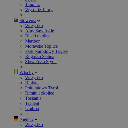
Tauplitz
Wysokie Taury
…
Słowenia
Wszystko
Alpy Sawińskie
Bled i okolice
Maribor
Moravske Toplice
Park Narodowy Triglav
Rogaška Slatina
Słoweńska Styria
…
Włochy
Wszystko
Bibione
Południowy Tyrol
Rimini i okolice
Toskania
Trydent
Umbria
…
Niemcy
Wszystko