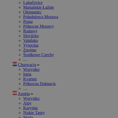
Luhačovice
Mariańskie Łaźnie
Ołomuniec
Południowa Morawa
Praga
Północne Morawy
Rudawy
Slovácko
Valašsko
Vysocina
Znojmo
Środkowe Czechy
…
Chorwacja
Wszystko
Istria
Kvarner
Północna Dalmacja
…
Austria
Wszystko
Alpy
Karyntia
Niskie Taury
Styria