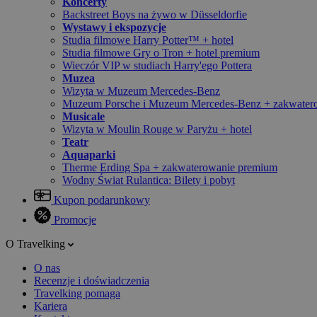
Koncerty
Backstreet Boys na żywo w Düsseldorfie
Wystawy i ekspozycje
Studia filmowe Harry Potter™ + hotel
Studia filmowe Gry o Tron + hotel premium
Wieczór VIP w studiach Harry'ego Pottera
Muzea
Wizyta w Muzeum Mercedes-Benz
Muzeum Porsche i Muzeum Mercedes-Benz + zakwater
Musicale
Wizyta w Moulin Rouge w Paryżu + hotel
Teatr
Aquaparki
Therme Erding Spa + zakwaterowanie premium
Wodny Świat Rulantica: Bilety i pobyt
Kupon podarunkowy
Promocje
O Travelking
O nas
Recenzje i doświadczenia
Travelking pomaga
Kariera