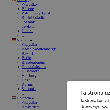
Wszystko
Bibione
Południowy Tyrol
Rimini i okolice
Toskania
Trydent
Umbria
…
Niemcy
Wszystko
Badenia-Wirtembergia
Bawaria
Berlin
Brandenburgia
Dolna Saksonia
Düsseldorf
Hamburg
Hesja
Rujana
Saksonia
Ta strona u
…
Holandia
Ta strona korzyst
Wszystko
strony, wyrażasz
Amsterdam