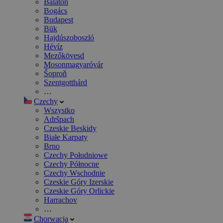
Balaton
Bogács
Budapest
Bük
Hajdúszoboszló
Hévíz
Mezőkövesd
Mosonmagyaróvár
Šoproň
Szentgotthárd
…
Czechy
Wszystko
Adršpach
Czeskie Beskidy
Białe Karpaty
Brno
Czechy Południowe
Czechy Północne
Czechy Wschodnie
Czeskie Góry Izerskie
Czeskie Góry Orlickie
Harrachov
…
Chorwacja