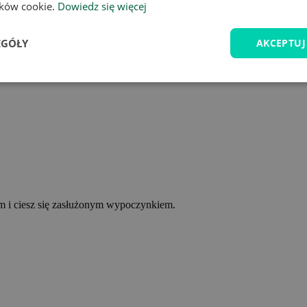
lików cookie.
Dowiedz się więcej
EGÓŁY
AKCEPTUJ
ym i ciesz się zasłużonym wypoczynkiem.