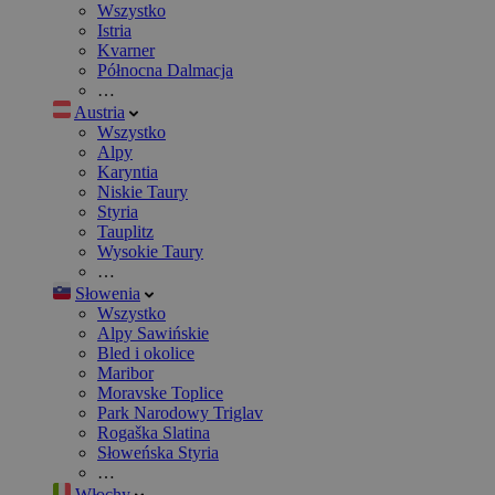
Wszystko
Istria
Kvarner
Północna Dalmacja
…
Austria
Wszystko
Alpy
Karyntia
Niskie Taury
Styria
Tauplitz
Wysokie Taury
…
Słowenia
Wszystko
Alpy Sawińskie
Bled i okolice
Maribor
Moravske Toplice
Park Narodowy Triglav
Rogaška Slatina
Słoweńska Styria
…
Włochy