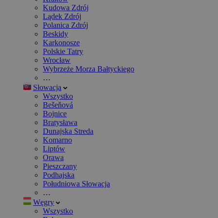
Kudowa Zdrój
Lądek Zdrój
Polanica Zdrój
Beskidy
Karkonosze
Polskie Tatry
Wrocław
Wybrzeże Morza Bałtyckiego
…
Słowacja
Wszystko
Bešeňová
Bojnice
Bratysława
Dunajska Streda
Komarno
Liptów
Orawa
Pieszczany
Podhajska
Południowa Słowacja
…
Węgry
Wszystko