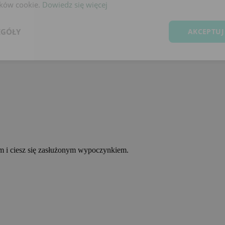
lików cookie.
Dowiedz się więcej
EGÓŁY
AKCEPTUJ
ym i ciesz się zasłużonym wypoczynkiem.