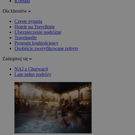
Kontakt
Dla klientów
Częste pytania
Hotele na Travelking
Ubezpieczenie podróżne
Travelpedie
Program lojalnościowy
Osobiście zweryfikowane pobyty
Zainspiruj się
NAJ z Chorwacji
Lato pełne podróży