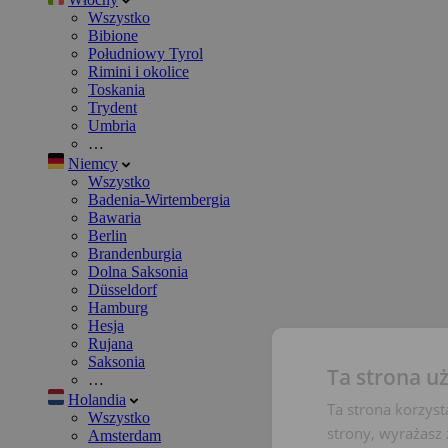
Wszystko
Bibione
Południowy Tyrol
Rimini i okolice
Toskania
Trydent
Umbria
…
Niemcy
Wszystko
Badenia-Wirtembergia
Bawaria
Berlin
Brandenburgia
Dolna Saksonia
Düsseldorf
Hamburg
Hesja
Rujana
Saksonia
Ta strona u
…
Holandia
Ta strona korzyst
Wszystko
strony, wyrażasz
Amsterdam