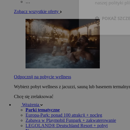
…
naszej polityki p
Zobacz wszystkie oferty
POKAŻ SZCZ
Odpocznij na pobycie wellness
Wybierz pobyt wellness z jacuzzi, sauną lub basenem termaln
Chcę się zrelaksować
Wrażenia
Parki tematyczne
Europa-Park: ponad 100 atrakcji + nocleg
Zabawa w Playmobil Funpark + zakwaterowanie
LEGOLAND® Deutschland Resort + pobyt