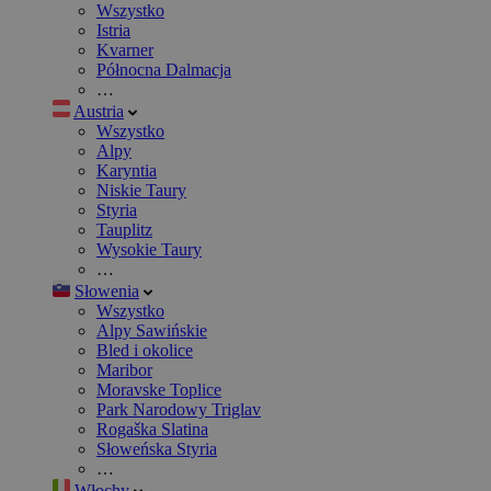
Wszystko
Istria
Kvarner
Północna Dalmacja
…
Austria
Wszystko
Alpy
Karyntia
Niskie Taury
Styria
Tauplitz
Wysokie Taury
…
Słowenia
Wszystko
Alpy Sawińskie
Bled i okolice
Maribor
Moravske Toplice
Park Narodowy Triglav
Rogaška Slatina
Słoweńska Styria
…
Włochy