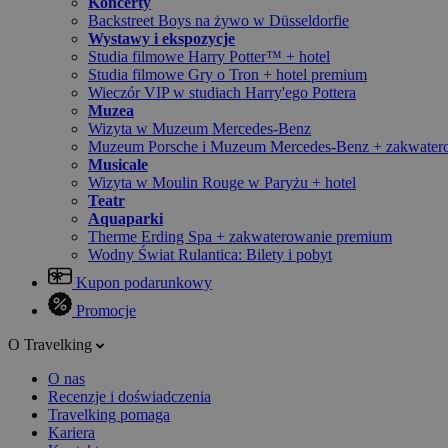
Koncerty
Backstreet Boys na żywo w Düsseldorfie
Wystawy i ekspozycje
Studia filmowe Harry Potter™ + hotel
Studia filmowe Gry o Tron + hotel premium
Wieczór VIP w studiach Harry'ego Pottera
Muzea
Wizyta w Muzeum Mercedes-Benz
Muzeum Porsche i Muzeum Mercedes-Benz + zakwater
Musicale
Wizyta w Moulin Rouge w Paryżu + hotel
Teatr
Aquaparki
Therme Erding Spa + zakwaterowanie premium
Wodny Świat Rulantica: Bilety i pobyt
Kupon podarunkowy
Promocje
O Travelking
O nas
Recenzje i doświadczenia
Travelking pomaga
Kariera