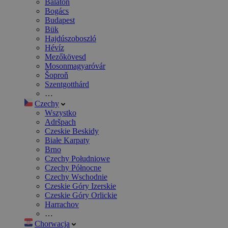
Balaton
Bogács
Budapest
Bük
Hajdúszoboszló
Hévíz
Mezőkövesd
Mosonmagyaróvár
Šoproň
Szentgotthárd
…
Czechy
Wszystko
Adršpach
Czeskie Beskidy
Białe Karpaty
Brno
Czechy Południowe
Czechy Północne
Czechy Wschodnie
Czeskie Góry Izerskie
Czeskie Góry Orlickie
Harrachov
…
Chorwacja