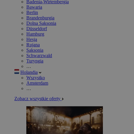
Badenia-Wirtembergia
Bawaria
Berlin
Brandenburgia
Dolna Saksonia
Düsseldorf
Hamburg
Hesja
Rujana
Saksonia
Schwarzwald
Turyngia
…
Holandia
Wszystko
Amsterdam
…
Zobacz wszystkie oferty