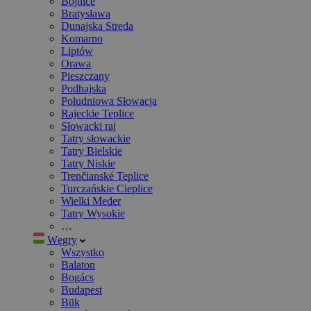
Bojnice
Bratysława
Dunajska Streda
Komarno
Liptów
Orawa
Pieszczany
Podhajska
Południowa Słowacja
Rajeckie Teplice
Słowacki raj
Tatry słowackie
Tatry Bielskie
Tatry Niskie
Trenčianské Teplice
Turczańskie Cieplice
Wielki Meder
Tatry Wysokie
…
Węgry
Wszystko
Balaton
Bogács
Budapest
Bük