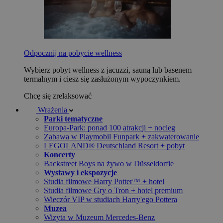
Odpocznij na pobycie wellness
Wybierz pobyt wellness z jacuzzi, sauną lub basenem
termalnym i ciesz się zasłużonym wypoczynkiem.
Chcę się zrelaksować
Wrażenia
Parki tematyczne
Europa-Park: ponad 100 atrakcji + nocleg
Zabawa w Playmobil Funpark + zakwaterowanie
LEGOLAND® Deutschland Resort + pobyt
Koncerty
Backstreet Boys na żywo w Düsseldorfie
Wystawy i ekspozycje
Studia filmowe Harry Potter™ + hotel
Studia filmowe Gry o Tron + hotel premium
Wieczór VIP w studiach Harry'ego Pottera
Muzea
Wizyta w Muzeum Mercedes-Benz