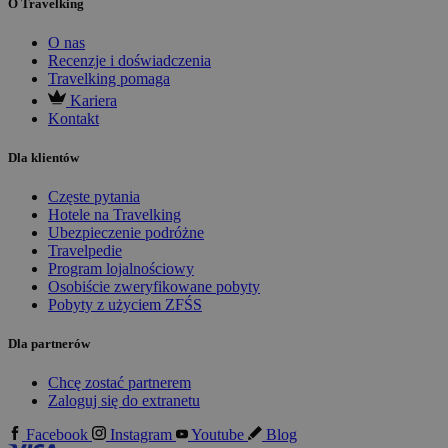
O Travelking
O nas
Recenzje i doświadczenia
Travelking pomaga
Kariera
Kontakt
Dla klientów
Częste pytania
Hotele na Travelking
Ubezpieczenie podróżne
Travelpedie
Program lojalnościowy
Osobiście zweryfikowane pobyty
Pobyty z użyciem ZFŚS
Dla partnerów
Chcę zostać partnerem
Zaloguj się do extranetu
Facebook
Instagram
Youtube
Blog