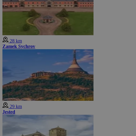
28 km
Zamek Sychrov
29 km
Jested