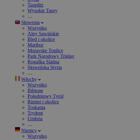
Tauplitz
Wysokie Taury
…
Słowenia
Wszystko
Alpy Sawińskie
Bled i okolice
Maribor
Moravske Toplice
Park Narodowy Triglav
Rogaška Slatina
Słoweńska Styria
…
Włochy
Wszystko
Bibione
Południowy Tyrol
Rimini i okolice
Toskania
Trydent
Umbria
…
Niemcy
Wszystko