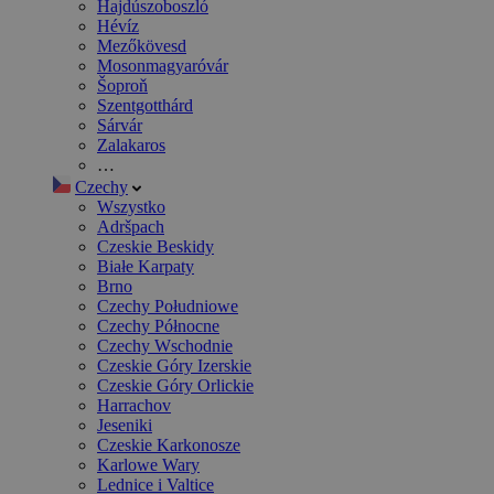
Hajdúszoboszló
Hévíz
Mezőkövesd
Mosonmagyaróvár
Šoproň
Szentgotthárd
Sárvár
Zalakaros
…
Czechy
Wszystko
Adršpach
Czeskie Beskidy
Białe Karpaty
Brno
Czechy Południowe
Czechy Północne
Czechy Wschodnie
Czeskie Góry Izerskie
Czeskie Góry Orlickie
Harrachov
Jeseniki
Czeskie Karkonosze
Karlowe Wary
Lednice i Valtice