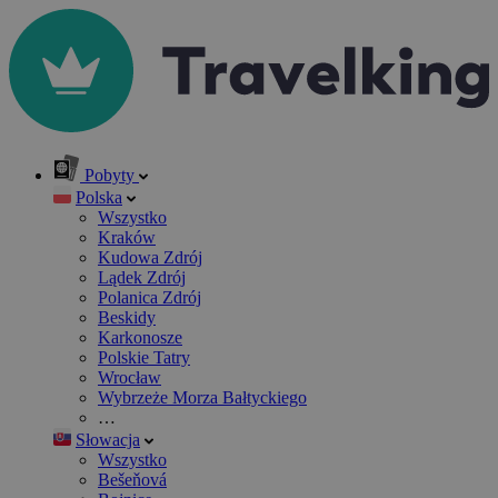
Pobyty
Polska
Wszystko
Kraków
Kudowa Zdrój
Lądek Zdrój
Polanica Zdrój
Beskidy
Karkonosze
Polskie Tatry
Wrocław
Wybrzeże Morza Bałtyckiego
…
Słowacja
Wszystko
Bešeňová