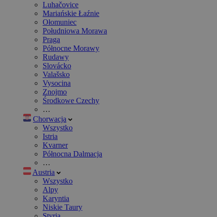
Luhačovice
Mariańskie Łaźnie
Ołomuniec
Południowa Morawa
Praga
Północne Morawy
Rudawy
Slovácko
Valašsko
Vysocina
Znojmo
Środkowe Czechy
…
Chorwacja
Wszystko
Istria
Kvarner
Północna Dalmacja
…
Austria
Wszystko
Alpy
Karyntia
Niskie Taury
Styria