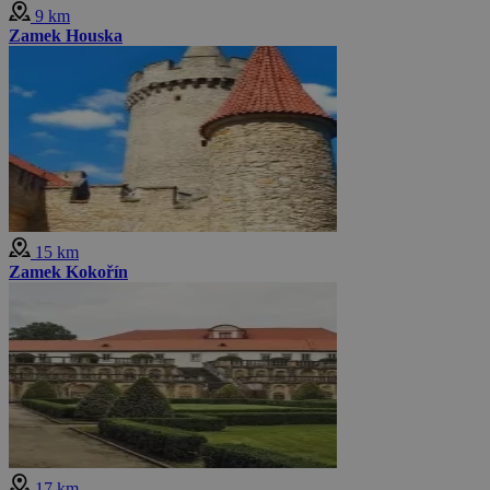
9 km
Zamek Houska
15 km
Zamek Kokořín
17 km