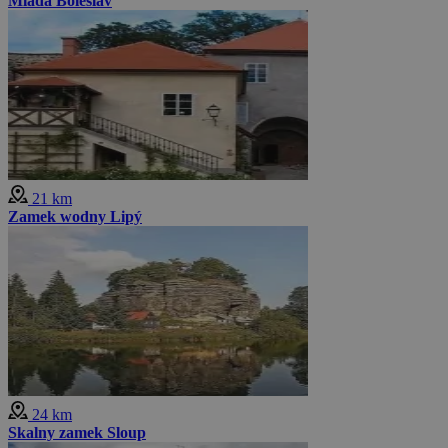
Mladá Boleslav
21 km
Zamek wodny Lipý
24 km
Skalny zamek Sloup