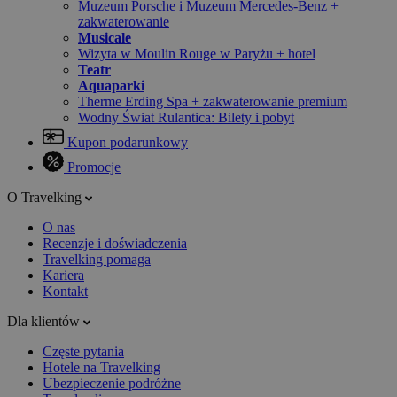
Muzeum Porsche i Muzeum Mercedes-Benz +
zakwaterowanie
Musicale
Wizyta w Moulin Rouge w Paryżu + hotel
Teatr
Aquaparki
Therme Erding Spa + zakwaterowanie premium
Wodny Świat Rulantica: Bilety i pobyt
Kupon podarunkowy
Promocje
O Travelking
O nas
Recenzje i doświadczenia
Travelking pomaga
Kariera
Kontakt
Dla klientów
Częste pytania
Hotele na Travelking
Ubezpieczenie podróżne