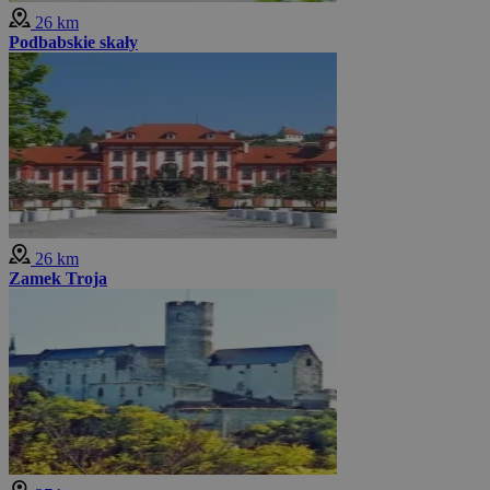
26 km
Podbabskie skały
26 km
Zamek Troja