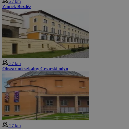
27 km
Zamek Bezděz
27 km
Obszar mieszkalny Cesarski młyn
27 km