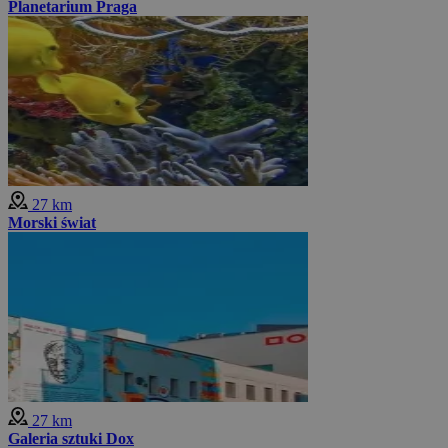
Planetarium Praga
27 km
Morski świat
27 km
Galeria sztuki Dox