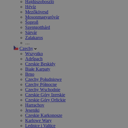
Hajdúszoboszló
Hévíz
Mezőkövesd
Mosonmagyaróvár
Šoproň
Szentgotthárd
Sárvár
Zalakaros
…
Czechy
Wszystko
Adršpach
Czeskie Beskidy
Białe Karpaty
Brno
Czechy Południowe
Czechy Północne
Czechy Wschodnie
Czeskie Góry Izerskie
Czeskie Góry Orlickie
Harrachov
Jeseniki
Czeskie Karkonosze
Karlowe Wary
Lednice i Valtice