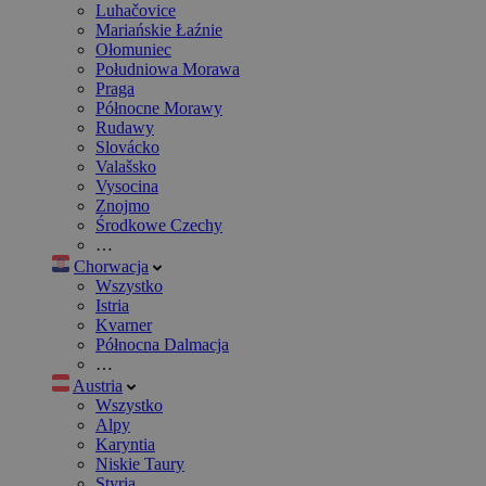
Luhačovice
Mariańskie Łaźnie
Ołomuniec
Południowa Morawa
Praga
Północne Morawy
Rudawy
Slovácko
Valašsko
Vysocina
Znojmo
Środkowe Czechy
…
Chorwacja
Wszystko
Istria
Kvarner
Północna Dalmacja
…
Austria
Wszystko
Alpy
Karyntia
Niskie Taury
Styria