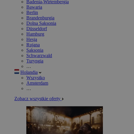
Badenia-Wirtembergia
Bawaria
Berlin
Brandenburgia
Dolna Saksonia
Düsseldorf
Hamburg
Hesja
Rujana
Saksonia
Schwarzwald
Turyngia
…
Holandia
Wszystko
Amsterdam
…
Zobacz wszystkie oferty