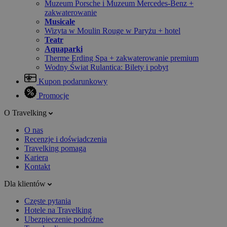
Muzeum Porsche i Muzeum Mercedes-Benz +
zakwaterowanie
Musicale
Wizyta w Moulin Rouge w Paryżu + hotel
Teatr
Aquaparki
Therme Erding Spa + zakwaterowanie premium
Wodny Świat Rulantica: Bilety i pobyt
Kupon podarunkowy
Promocje
O Travelking
O nas
Recenzje i doświadczenia
Travelking pomaga
Kariera
Kontakt
Dla klientów
Częste pytania
Hotele na Travelking
Ubezpieczenie podróżne