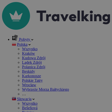
Pobyty
Polska
Wszystko
Kraków
Kudowa Zdrój
Lądek Zdrój
Polanica Zdrój
Beskidy
Karkonosze
Polskie Tatry
Wrocław
Wybrzeże Morza Bałtyckiego
…
Słowacja
Wszystko
Bešeňová