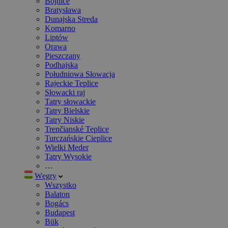
Bojnice
Bratysława
Dunajska Streda
Komarno
Liptów
Orawa
Pieszczany
Podhajska
Południowa Słowacja
Rajeckie Teplice
Słowacki raj
Tatry słowackie
Tatry Bielskie
Tatry Niskie
Trenčianské Teplice
Turczańskie Cieplice
Wielki Meder
Tatry Wysokie
…
Węgry
Wszystko
Balaton
Bogács
Budapest
Bük