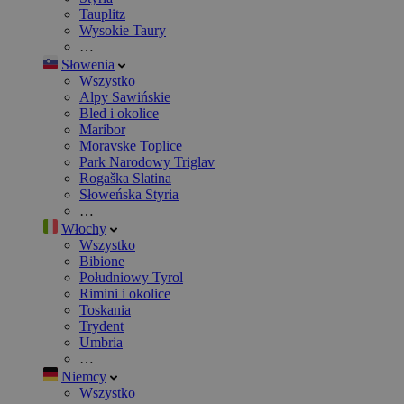
Tauplitz
Wysokie Taury
…
Słowenia
Wszystko
Alpy Sawińskie
Bled i okolice
Maribor
Moravske Toplice
Park Narodowy Triglav
Rogaška Slatina
Słoweńska Styria
…
Włochy
Wszystko
Bibione
Południowy Tyrol
Rimini i okolice
Toskania
Trydent
Umbria
…
Niemcy
Wszystko