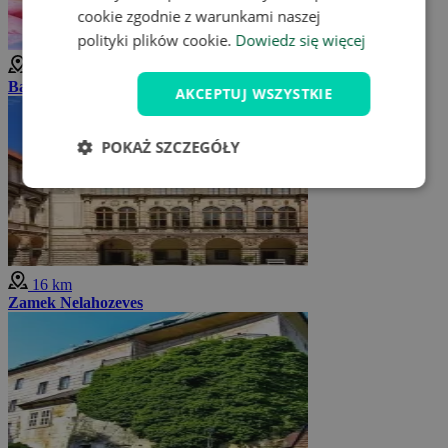
cookie zgodnie z warunkami naszej
polityki plików cookie.
Dowiedz się więcej
16 km
Basen letni Kralupy nad Wełtawą
AKCEPTUJ WSZYSTKIE
POKAŻ SZCZEGÓŁY
16 km
Zamek Nelahozeves