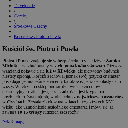
Travelpedie
Czechy
Środkowe Czechy
Kościół św. Piotra i Pawła
Kościół św. Piotra i Pawła
Piotra i Pawła
znajduje się w bezpośrednim sąsiedztwie
Zamku
Mielnik
i jest zbudowany w
stylu gotycko-barokowym
. Pierwsze
wzmianki pojawiają się
już w XI wieku
, ale pierwotny budynek
niestety spłonął. Kościół zachował jednak swój gotycki charakter,
posiadając jednocześnie elementy barokowe, patrz cebulasty dach
wieży. Wnętrze ma sklepione sufity i wiele elementów
dekoracyjnych, ale największą rzadkością jest krypta pod
prezbiterium. Znajduje się w niej jedno z
największych ossuariów
w Czechach
. Została zbudowana w latach trzydziestych XVI
wieku jako uzupełnienie sąsiedniego cmentarza i mówi się, że
zawiera
10-15 tysięcy
ludzkich szczątków.
Pokaż mapę