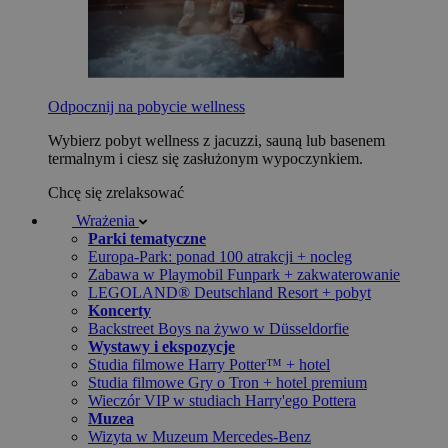
Odpocznij na pobycie wellness
Wybierz pobyt wellness z jacuzzi, sauną lub basenem
termalnym i ciesz się zasłużonym wypoczynkiem.
Chcę się zrelaksować
Wrażenia
Parki tematyczne
Europa-Park: ponad 100 atrakcji + nocleg
Zabawa w Playmobil Funpark + zakwaterowanie
LEGOLAND® Deutschland Resort + pobyt
Koncerty
Backstreet Boys na żywo w Düsseldorfie
Wystawy i ekspozycje
Studia filmowe Harry Potter™ + hotel
Studia filmowe Gry o Tron + hotel premium
Wieczór VIP w studiach Harry'ego Pottera
Muzea
Wizyta w Muzeum Mercedes-Benz