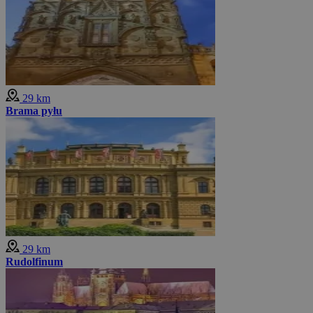
29 km
Brama pyłu
29 km
Rudolfinum