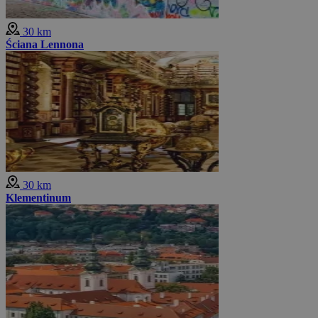
30 km
Ściana Lennona
30 km
Klementinum