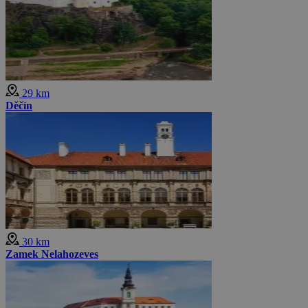
29 km
Děčín
30 km
Zamek Nelahozeves