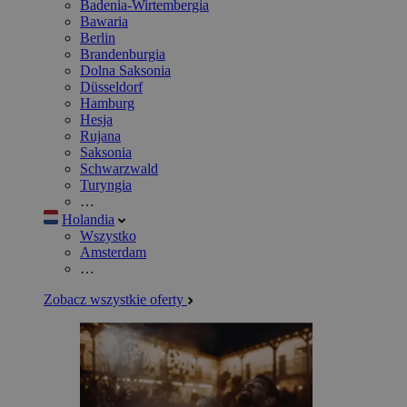
Badenia-Wirtembergia
Bawaria
Berlin
Brandenburgia
Dolna Saksonia
Düsseldorf
Hamburg
Hesja
Rujana
Saksonia
Schwarzwald
Turyngia
…
Holandia
Wszystko
Amsterdam
…
Zobacz wszystkie oferty