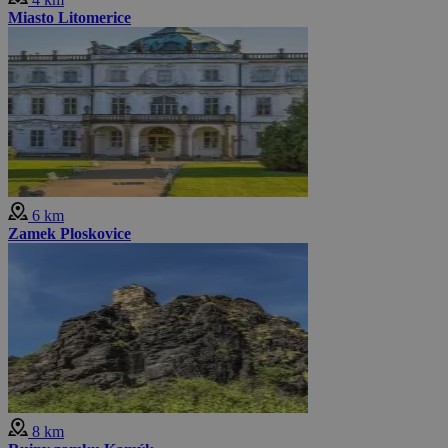
Miasto Litomerice
6 km
Zamek Ploskovice
8 km