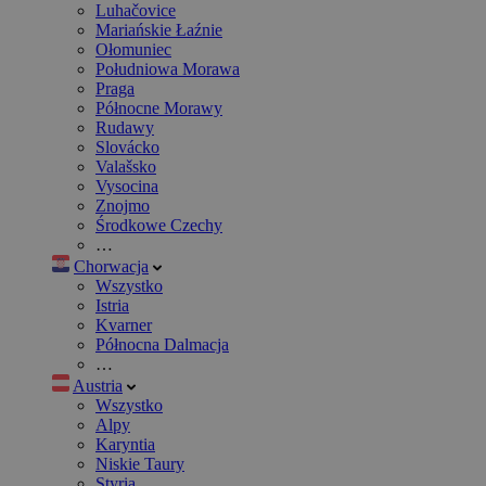
Luhačovice
Mariańskie Łaźnie
Ołomuniec
Południowa Morawa
Praga
Północne Morawy
Rudawy
Slovácko
Valašsko
Vysocina
Znojmo
Środkowe Czechy
…
Chorwacja
Wszystko
Istria
Kvarner
Północna Dalmacja
…
Austria
Wszystko
Alpy
Karyntia
Niskie Taury
Styria