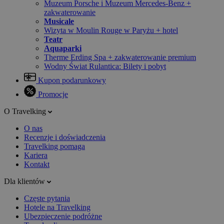
Muzeum Porsche i Muzeum Mercedes-Benz +
zakwaterowanie
Musicale
Wizyta w Moulin Rouge w Paryżu + hotel
Teatr
Aquaparki
Therme Erding Spa + zakwaterowanie premium
Wodny Świat Rulantica: Bilety i pobyt
Kupon podarunkowy
Promocje
O Travelking
O nas
Recenzje i doświadczenia
Travelking pomaga
Kariera
Kontakt
Dla klientów
Częste pytania
Hotele na Travelking
Ubezpieczenie podróżne