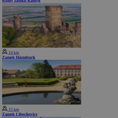
Ruiny zamku Kamýk
14 km
Zamek Házmburk
15 km
Zamek Libochovice