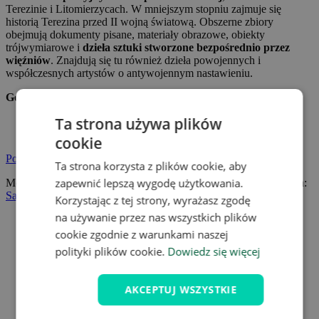
Terezinie i Litomierzycach. W mniejszym stopniu zajmuje się
historią Terezina przed II wojną światową. Obszerne zbiory
obejmują dokumenty pisane, materiały obrazowe, obiekty
trójwymiarowe i
dzieła sztuki stworzone bezpośrednio przez
więźniów
. Znajdują się tu również dzieła powojennych i
współczesnych artystów o antywojennym nastawieniu.
Godziny otwarcia:
Ta strona używa plików
1.11. - 31.03. codziennie od 8:00 do 16:30.
1.04. - 31.10. codziennie od 8:00 do 18:00
cookie
Pokaż mapę
Ta strona korzysta z plików cookie, aby
zapewnić lepszą wygodę użytkowania.
Możesz znaleźć tę wskazówkę dotyczącą podróży w lokalizacjach:
Saksonia
,
Korzystając z tej strony, wyrażasz zgodę
na używanie przez nas wszystkich plików
cookie zgodnie z warunkami naszej
polityki plików cookie.
Dowiedz się więcej
AKCEPTUJ WSZYSTKIE