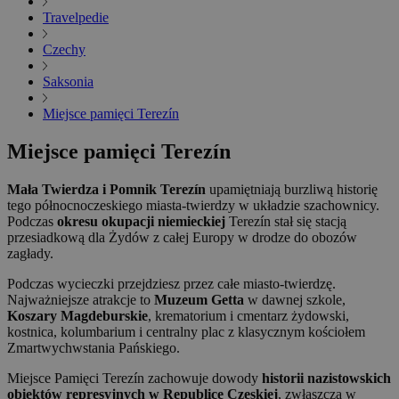
Travelpedie
Czechy
Saksonia
Miejsce pamięci Terezín
Miejsce pamięci Terezín
Mała Twierdza i Pomnik Terezín
upamiętniają burzliwą historię
tego północnoczeskiego miasta-twierdzy w układzie szachownicy.
Podczas
okresu okupacji niemieckiej
Terezín stał się stacją
przesiadkową dla Żydów z całej Europy w drodze do obozów
zagłady.
Podczas wycieczki przejdziesz przez całe miasto-twierdzę.
Najważniejsze atrakcje to
Muzeum Getta
w dawnej szkole,
Koszary Magdeburskie
, krematorium i cmentarz żydowski,
kostnica, kolumbarium i centralny plac z klasycznym kościołem
Zmartwychwstania Pańskiego.
Miejsce Pamięci Terezín zachowuje dowody
historii nazistowskich
obiektów represyjnych w Republice Czeskiej
, zwłaszcza w