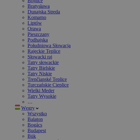
Bojnice
Bratysława
Dunajska Streda
Komarno
Liptów
Orawa
Pieszczany
Podhajska
Południowa Słowacja
Rajeckie Teplice
Słowacki raj
Tatry słowackie
Tatry Bielskie
Tatry Niskie
Trenčianské Teplice
Turczańskie Cieplice
Wielki Meder
Tatry Wysokie
…
Węgry
Wszystko
Balaton
Bogács
Budapest
Bük