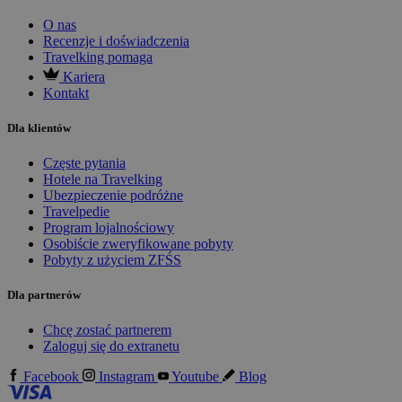
O nas
Recenzje i doświadczenia
Travelking pomaga
Kariera
Kontakt
Dla klientów
Częste pytania
Hotele na Travelking
Ubezpieczenie podróżne
Travelpedie
Program lojalnościowy
Osobiście zweryfikowane pobyty
Pobyty z użyciem ZFŚS
Dla partnerów
Chcę zostać partnerem
Zaloguj się do extranetu
Facebook
Instagram
Youtube
Blog