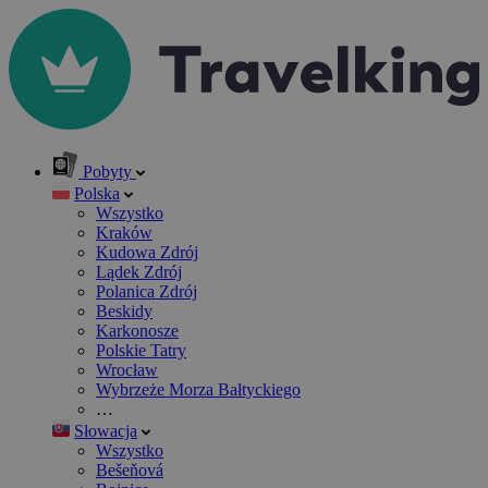
Pobyty
Polska
Wszystko
Kraków
Kudowa Zdrój
Lądek Zdrój
Polanica Zdrój
Beskidy
Karkonosze
Polskie Tatry
Wrocław
Wybrzeże Morza Bałtyckiego
…
Słowacja
Wszystko
Bešeňová