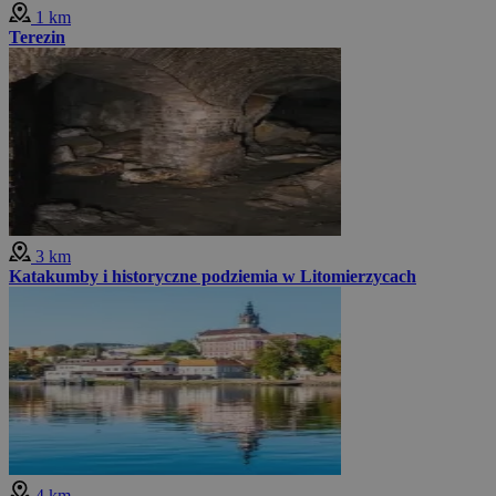
1 km
Terezin
3 km
Katakumby i historyczne podziemia w Litomierzycach
4 km