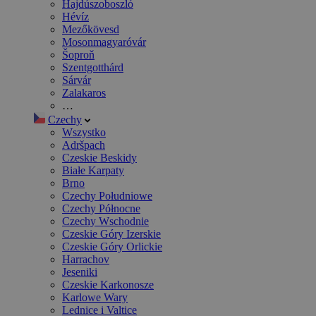
Hajdúszoboszló
Hévíz
Mezőkövesd
Mosonmagyaróvár
Šoproň
Szentgotthárd
Sárvár
Zalakaros
…
Czechy
Wszystko
Adršpach
Czeskie Beskidy
Białe Karpaty
Brno
Czechy Południowe
Czechy Północne
Czechy Wschodnie
Czeskie Góry Izerskie
Czeskie Góry Orlickie
Harrachov
Jeseniki
Czeskie Karkonosze
Karlowe Wary
Lednice i Valtice