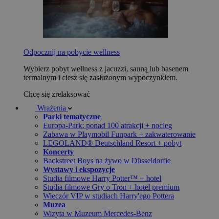
Odpocznij na pobycie wellness
Wybierz pobyt wellness z jacuzzi, sauną lub basenem
termalnym i ciesz się zasłużonym wypoczynkiem.
Chcę się zrelaksować
Wrażenia
Parki tematyczne
Europa-Park: ponad 100 atrakcji + nocleg
Zabawa w Playmobil Funpark + zakwaterowanie
LEGOLAND® Deutschland Resort + pobyt
Koncerty
Backstreet Boys na żywo w Düsseldorfie
Wystawy i ekspozycje
Studia filmowe Harry Potter™ + hotel
Studia filmowe Gry o Tron + hotel premium
Wieczór VIP w studiach Harry'ego Pottera
Muzea
Wizyta w Muzeum Mercedes-Benz