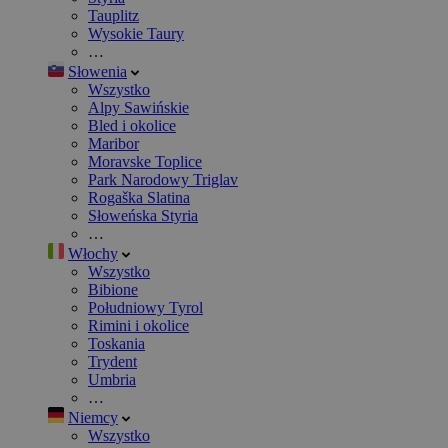
Tauplitz
Wysokie Taury
…
Słowenia
Wszystko
Alpy Sawińskie
Bled i okolice
Maribor
Moravske Toplice
Park Narodowy Triglav
Rogaška Slatina
Słoweńska Styria
…
Włochy
Wszystko
Bibione
Południowy Tyrol
Rimini i okolice
Toskania
Trydent
Umbria
…
Niemcy
Wszystko