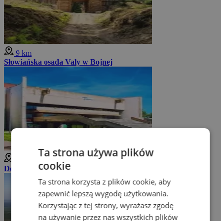
9 km
Słowiańska osada Valy w Bojnej
Ta strona używa plików
11 km
cookie
Dom Sztuki Pieszczany
Ta strona korzysta z plików cookie, aby
zapewnić lepszą wygodę użytkowania.
Korzystając z tej strony, wyrażasz zgodę
na używanie przez nas wszystkich plików