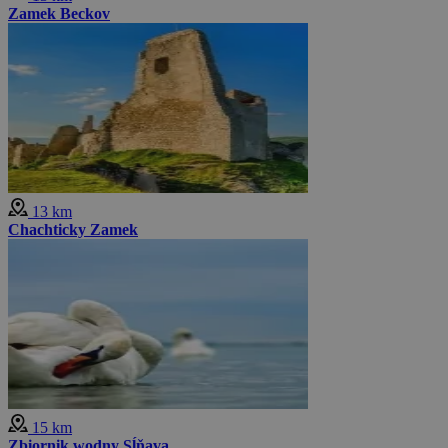
Zamek Beckov
13 km
Chachticky Zamek
15 km
Zbiornik wodny Sĺňava