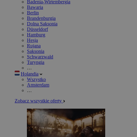
Badenia-Wirtembergia
Bawaria
Berlin
Brandenburgia
Dolna Saksonia
Düsseldorf
Hamburg
Hesja
Rujana
Saksonia
Schwarzwald
Turyngia
…
Holandia
Wszystko
Amsterdam
…
Zobacz wszystkie oferty