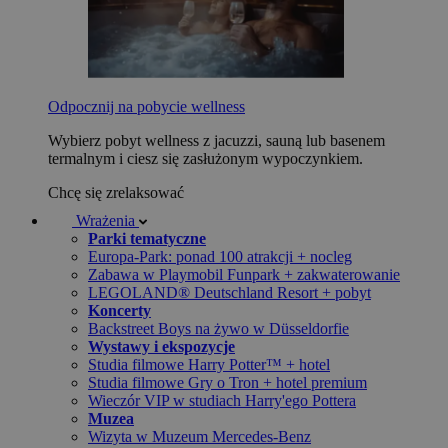
Odpocznij na pobycie wellness
Wybierz pobyt wellness z jacuzzi, sauną lub basenem
termalnym i ciesz się zasłużonym wypoczynkiem.
Chcę się zrelaksować
Wrażenia
Parki tematyczne
Europa-Park: ponad 100 atrakcji + nocleg
Zabawa w Playmobil Funpark + zakwaterowanie
LEGOLAND® Deutschland Resort + pobyt
Koncerty
Backstreet Boys na żywo w Düsseldorfie
Wystawy i ekspozycje
Studia filmowe Harry Potter™ + hotel
Studia filmowe Gry o Tron + hotel premium
Wieczór VIP w studiach Harry'ego Pottera
Muzea
Wizyta w Muzeum Mercedes-Benz