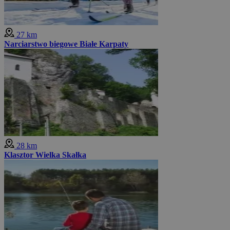
27 km
Narciarstwo biegowe Białe Karpaty
28 km
Klasztor Wielka Skałka