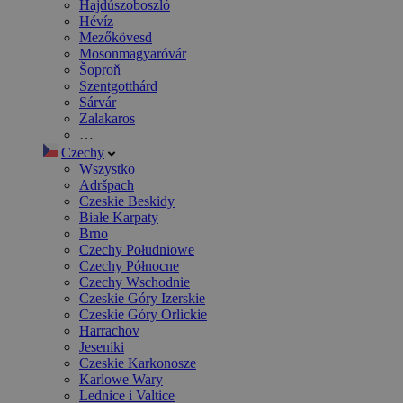
Hajdúszoboszló
Hévíz
Mezőkövesd
Mosonmagyaróvár
Šoproň
Szentgotthárd
Sárvár
Zalakaros
…
Czechy
Wszystko
Adršpach
Czeskie Beskidy
Białe Karpaty
Brno
Czechy Południowe
Czechy Północne
Czechy Wschodnie
Czeskie Góry Izerskie
Czeskie Góry Orlickie
Harrachov
Jeseniki
Czeskie Karkonosze
Karlowe Wary
Lednice i Valtice