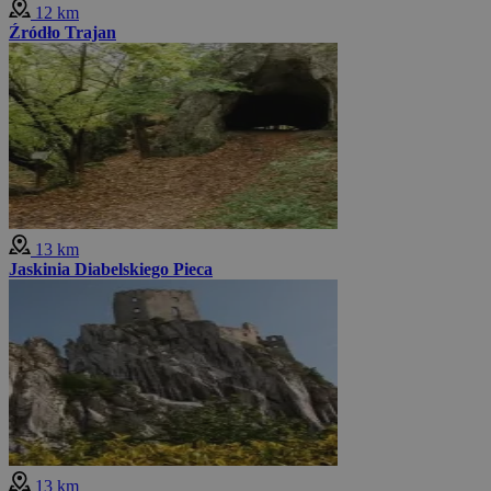
12 km
Źródło Trajan
13 km
Jaskinia Diabelskiego Pieca
13 km