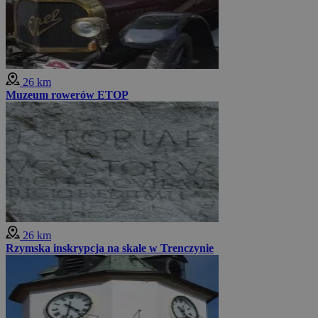
26 km
Muzeum rowerów ETOP
26 km
Rzymska inskrypcja na skale w Trenczynie