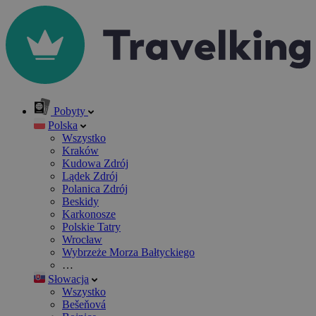
Pobyty
Polska
Wszystko
Kraków
Kudowa Zdrój
Lądek Zdrój
Polanica Zdrój
Beskidy
Karkonosze
Polskie Tatry
Wrocław
Wybrzeże Morza Bałtyckiego
…
Słowacja
Wszystko
Bešeňová