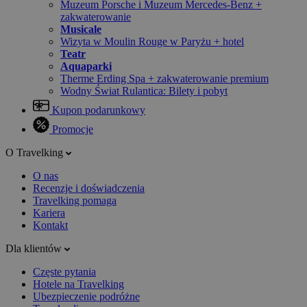
Muzeum Porsche i Muzeum Mercedes-Benz +
zakwaterowanie
Musicale
Wizyta w Moulin Rouge w Paryżu + hotel
Teatr
Aquaparki
Therme Erding Spa + zakwaterowanie premium
Wodny Świat Rulantica: Bilety i pobyt
Kupon podarunkowy
Promocje
O Travelking
O nas
Recenzje i doświadczenia
Travelking pomaga
Kariera
Kontakt
Dla klientów
Częste pytania
Hotele na Travelking
Ubezpieczenie podróżne