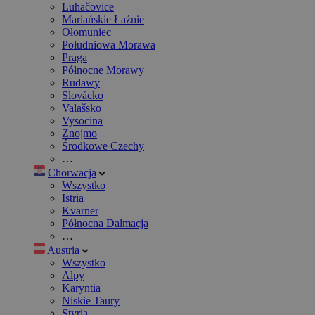
Luhačovice
Mariańskie Łaźnie
Ołomuniec
Południowa Morawa
Praga
Północne Morawy
Rudawy
Slovácko
Valašsko
Vysocina
Znojmo
Środkowe Czechy
…
Chorwacja
Wszystko
Istria
Kvarner
Północna Dalmacja
…
Austria
Wszystko
Alpy
Karyntia
Niskie Taury
Styria