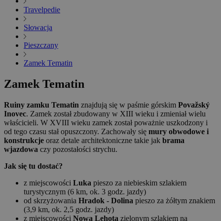
Travelpedie
Słowacja
Pieszczany
Zamek Tematin
Zamek Tematin
Ruiny zamku Tematin
znajdują się w paśmie górskim
Považský
Inovec
. Zamek został zbudowany w XIII wieku i zmieniał wielu
właścicieli. W XVIII wieku zamek został poważnie uszkodzony i
od tego czasu stał opuszczony. Zachowały się
mury obwodowe i
konstrukcje
oraz detale architektoniczne takie jak
brama
wjazdowa
czy pozostałości strychu.
Jak się tu dostać?
z miejscowości
Luka
pieszo za niebieskim szlakiem
turystycznym (6 km, ok. 3 godz. jazdy)
od skrzyżowania
Hradok - Dolina
pieszo za żółtym znakiem
(3,9 km, ok. 2,5 godz. jazdy)
z miejscowości
Nowa Lehota
zielonym szlakiem na