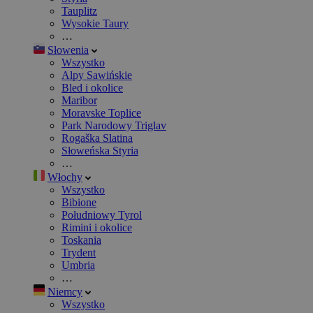
Tauplitz
Wysokie Taury
…
Słowenia
Wszystko
Alpy Sawińskie
Bled i okolice
Maribor
Moravske Toplice
Park Narodowy Triglav
Rogaška Slatina
Słoweńska Styria
…
Włochy
Wszystko
Bibione
Południowy Tyrol
Rimini i okolice
Toskania
Trydent
Umbria
…
Niemcy
Wszystko