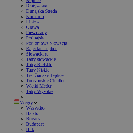
Bojnice
Bratysława
Dunajska Streda
Komarno
Liptów
Orawa
Pieszczany
Podhajska
Południowa Słowacja
Rajeckie Teplice
Słowacki raj
Tatry słowackie
Tatry Bielskie
Tatry Niskie
Trenčianské Teplice
Turczańskie Cieplice
Wielki Meder
Tatry Wysokie
…
Węgry
Wszystko
Balaton
Bogács
Budapest
Bük