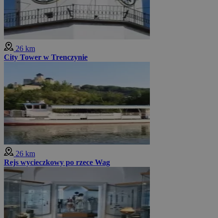
26 km
City Tower w Trenczynie
26 km
Rejs wycieczkowy po rzece Wag