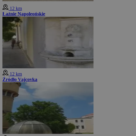
12 km
Łaźnie Napoleońskie
12 km
Źródło Vajcovka