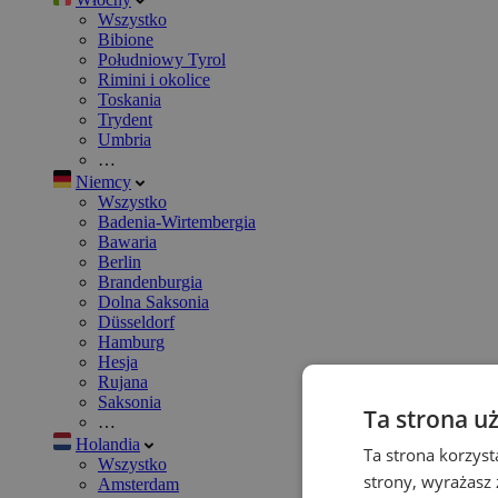
Wszystko
Bibione
Południowy Tyrol
Rimini i okolice
Toskania
Trydent
Umbria
…
Niemcy
Wszystko
Badenia-Wirtembergia
Bawaria
Berlin
Brandenburgia
Dolna Saksonia
Düsseldorf
Hamburg
Hesja
Rujana
Saksonia
Ta strona u
…
Holandia
Ta strona korzyst
Wszystko
strony, wyrażasz
Amsterdam