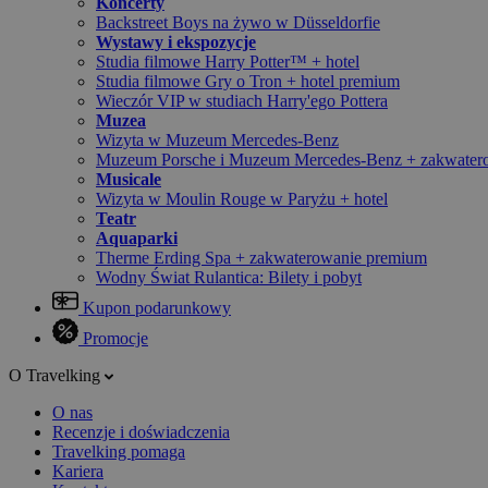
Koncerty
Backstreet Boys na żywo w Düsseldorfie
Wystawy i ekspozycje
Studia filmowe Harry Potter™ + hotel
Studia filmowe Gry o Tron + hotel premium
Wieczór VIP w studiach Harry'ego Pottera
Muzea
Wizyta w Muzeum Mercedes-Benz
Muzeum Porsche i Muzeum Mercedes-Benz + zakwater
Musicale
Wizyta w Moulin Rouge w Paryżu + hotel
Teatr
Aquaparki
Therme Erding Spa + zakwaterowanie premium
Wodny Świat Rulantica: Bilety i pobyt
Kupon podarunkowy
Promocje
O Travelking
O nas
Recenzje i doświadczenia
Travelking pomaga
Kariera