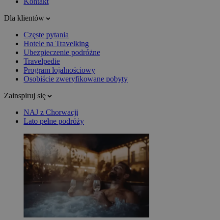
Kontakt
Dla klientów
Częste pytania
Hotele na Travelking
Ubezpieczenie podróżne
Travelpedie
Program lojalnościowy
Osobiście zweryfikowane pobyty
Zainspiruj się
NAJ z Chorwacji
Lato pełne podróży