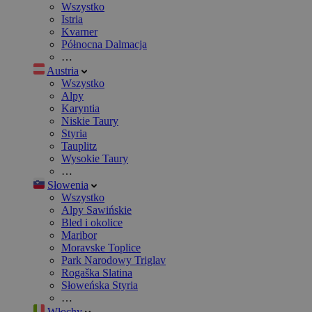
Wszystko
Istria
Kvarner
Północna Dalmacja
…
Austria
Wszystko
Alpy
Karyntia
Niskie Taury
Styria
Tauplitz
Wysokie Taury
…
Słowenia
Wszystko
Alpy Sawińskie
Bled i okolice
Maribor
Moravske Toplice
Park Narodowy Triglav
Rogaška Slatina
Słoweńska Styria
…
Włochy