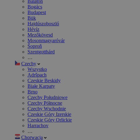
Balaton
Bogács
Budapest
Bük
Hajdúszoboszló
Hévíz
Mezőkövesd
Mosonmagyaróvár
Šoproň
Szentgotthárd
…
Czechy
Wszystko
Adršpach
Czeskie Beskidy
Białe Karpaty
Brno
Czechy Południowe
Czechy Północne
Czechy Wschodnie
Czeskie Góry Izerskie
Czeskie Góry Orlickie
Harrachov
…
Chorwacja