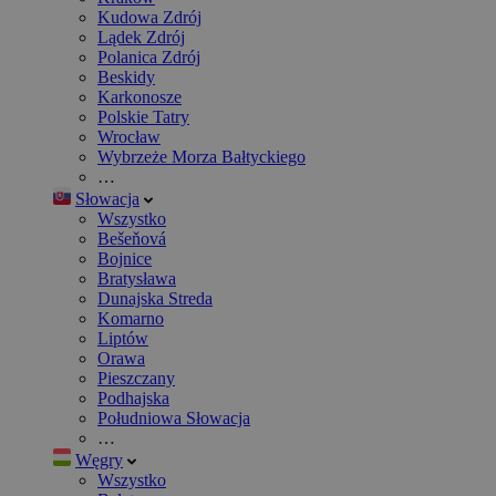
Kudowa Zdrój
Lądek Zdrój
Polanica Zdrój
Beskidy
Karkonosze
Polskie Tatry
Wrocław
Wybrzeże Morza Bałtyckiego
…
Słowacja
Wszystko
Bešeňová
Bojnice
Bratysława
Dunajska Streda
Komarno
Liptów
Orawa
Pieszczany
Podhajska
Południowa Słowacja
…
Węgry
Wszystko