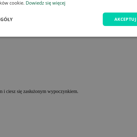
lików cookie.
Dowiedz się więcej
EGÓŁY
AKCEPTUJ
ym i ciesz się zasłużonym wypoczynkiem.